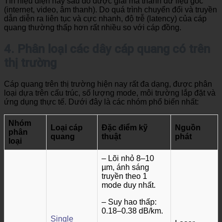
Tín hiệu điện này sau đó được giải mã thành dữ liệu gốc
(internet, video, âm thanh). Do quá trình chuyển đổi và truyền
dẫn diễn ra liên tục và cực nhanh, độ trễ (latency) của cáp
quang thường thấp hơn rất nhiều so với cáp đồng.
4. Phân loại các dây cáp quang có trên
thị trường
Cáp quang trên thị trường hiện nay rất đa dạng, được phân
loại dựa trên cấu trúc, số lượng mode, môi trường lắp đặt và
ứng dụng thực tế. Dưới đây là các nhóm phổ biến nhất:
Nhóm
Loại cáp
Đặc điểm kỹ
Nguồn
phân
quang
thuật
phát
loại
– Lõi nhỏ 8–10
µm, ánh sáng
truyền theo 1
mode duy nhất.
– Suy hao thấp:
0.18–0.38 dB/km.
Single