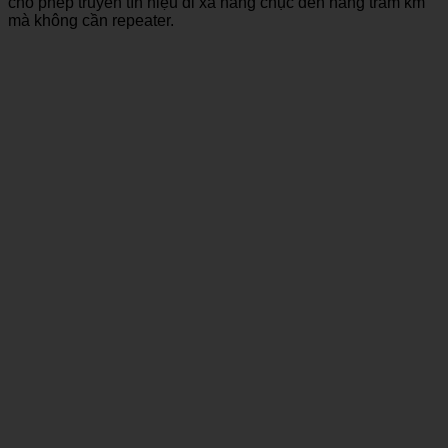
cho phép truyền tín hiệu đi xa hàng chục đến hàng trăm km
mà không cần repeater.