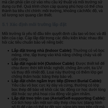
mà cần phải căn cứ vào nhu cầu kỹ thuật và môi trường sử
dụng cụ thể. Quá trình chọn cáp quang phù hợp có thể chia
thành ba tiêu chí chính: môi trường, khoảng cách/tốc độ, và
số lượng sợi quang cần thiết.
5.1 Xác định môi trường lắp đặt
Môi trường là yếu tố đầu tiên quyết định cấu tạo vỏ bọc và độ
bền của cáp. Cáp lắp đặt trong các điều kiện khác nhau đòi
hỏi các tiêu chuẩn bảo vệ riêng biệt:
Lắp đặt trong nhà (Indoor Cable)
: Thường có vỏ bọc
mỏng, nhẹ, tập trung vào khả năng chống cháy và dễ
uốn cong.
Lắp đặt ngoài trời (Outdoor Cable)
: Được thiết kế để
chịu được thời tiết khắc nghiệt, chống ẩm ướt, tia UV
và thay đổi nhiệt độ. Loại này thường có thêm lớp gel
chống thấm hoặc băng thép bảo vệ.
Lắp đặt chôn ngầm trực tiếp (Direct Burial Cable)
:
Yêu cầu vỏ bọc cực kỳ dày và cứng, thường có lớp
bọc thép để bảo vệ khỏi các tác động cơ học dưới lòng
đất hoặc sự phá hoại của động vật gặm nhấm.
Lắp đặt treo trên cao (Aerial/Self-supporting Cable):
Có tích hợp sẵn một sợi dây thép chịu lực (dạng hình
số 8) để cáp có thể tự đỡ sức nặng khi treo trên cột mà