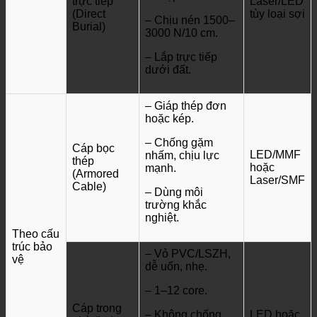
trực tiếp
Laser/LED
(Direct
tùy loại sợi
– Chịu nén 1500–
Burial)
3000 N/10 cm.
– Lắp trực tiếp
dưới đất.
– Giáp thép đơn
hoặc kép.
– Chống gặm
Cáp bọc
LED/MMF
nhấm, chịu lực
thép
hoặc
mạnh.
(Armored
Laser/SMF
Cable)
– Dùng môi
trường khắc
nghiệt.
Theo cấu
trúc bảo
– Vỏ PVC/LSZH,
vệ
dễ uốn, nhẹ.
– 1–12 core.
Cáp trong
– Không chống
LED hoặc