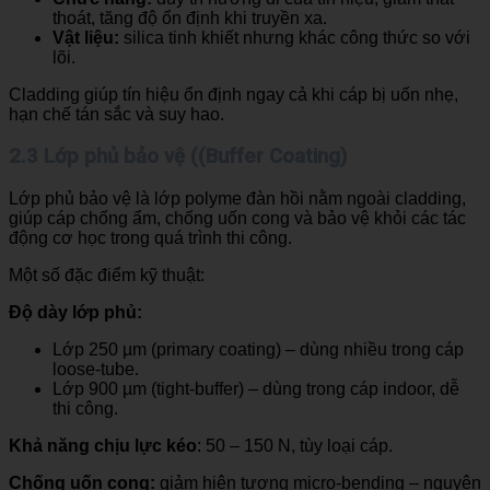
thoát, tăng độ ổn định khi truyền xa.
Vật liệu:
silica tinh khiết nhưng khác công thức so với
lõi.
Cladding giúp tín hiệu ổn định ngay cả khi cáp bị uốn nhẹ,
hạn chế tán sắc và suy hao.
2.3 Lớp phủ bảo vệ ((Buffer Coating)
Lớp phủ bảo vệ là lớp polyme đàn hồi nằm ngoài cladding,
giúp cáp chống ẩm, chống uốn cong và bảo vệ khỏi các tác
động cơ học trong quá trình thi công.
Một số đặc điểm kỹ thuật:
Độ dày lớp phủ:
Lớp 250 µm (primary coating) – dùng nhiều trong cáp
loose-tube.
Lớp 900 µm (tight-buffer) – dùng trong cáp indoor, dễ
thi công.
Khả năng chịu lực kéo
: 50 – 150 N, tùy loại cáp.
Chống uốn cong:
giảm hiện tượng micro-bending – nguyên