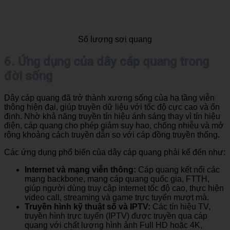
Số lượng sợi quang
6. Ứng dụng của dây cáp quang trong
đời sống
Dây cáp quang đã trở thành xương sống của hạ tầng viễn
thông hiện đại, giúp truyền dữ liệu với tốc độ cực cao và ổn
định. Nhờ khả năng truyền tín hiệu ánh sáng thay vì tín hiệu
điện, cáp quang cho phép giảm suy hao, chống nhiễu và mở
rộng khoảng cách truyền dẫn so với cáp đồng truyền thống.
Các ứng dụng phổ biến của dây cáp quang phải kể đến như:
Internet và mạng viễn thông:
Cáp quang kết nối các
mạng backbone, mạng cáp quang quốc gia, FTTH,
giúp người dùng truy cập internet tốc độ cao, thực hiện
video call, streaming và game trực tuyến mượt mà.
Truyền hình kỹ thuật số và IPTV:
Các tín hiệu TV,
truyền hình trực tuyến (IPTV) được truyền qua cáp
quang với chất lượng hình ảnh Full HD hoặc 4K,