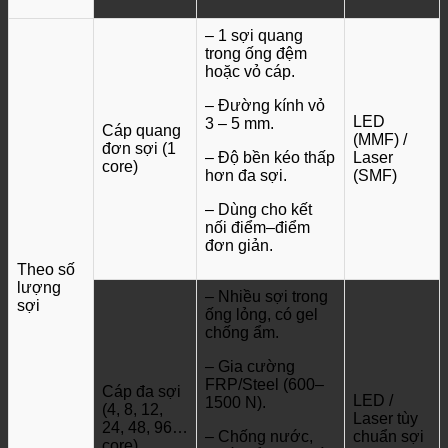
– 1 sợi quang
trong ống đệm
hoặc vỏ cáp.
– Đường kính vỏ
LED
3 – 5 mm.
Cáp quang
(MMF) /
đơn sợi (1
– Độ bền kéo thấp
Laser
core)
hơn đa sợi.
(SMF)
– Dùng cho kết
nối điểm–điểm
đơn giản.
Theo số
lượng
– Nhiều sợi trong
sợi
ống lỏng, có gel
chống ẩm.
– Gia cường
FRP/Steel (600–
Cáp đa sợi
LED /
1500 N).
(4, 8, 12,
Laser tùy
24, 48, 96…
– Chống nước,
chuẩn sợi
core)