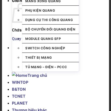
Giỏ hàng
MĂNG XÔNG QUANG
PHỤ KIỆN QUANG
DỤNG CỤ THI CÔNG QUANG
BỘ CHUYỂN ĐỔI QUANG ĐIỆN
Chưa có sản phẩm trong giỏ hàng.
Quay trở lại cửa hàng
MODULE QUANG SFP
SWITCH CÔNG NGHIỆP
THIẾT BỊ MẠNG
TỦ MẠNG – ĐIỆN – PCCC
Trang chủ
WINTOP
B&TON
TCNET
PLANET
Thương hiệu khác