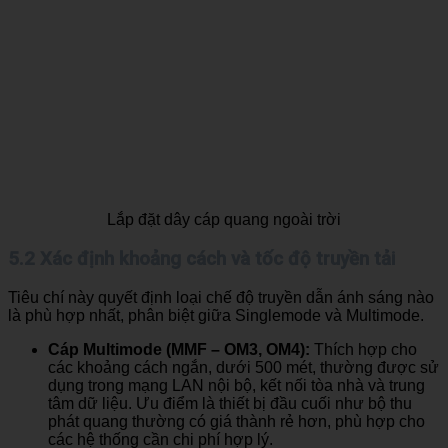
Lắp đặt dây cáp quang ngoài trời
5.2 Xác định khoảng cách và tốc độ truyền tải
Tiêu chí này quyết định loại chế độ truyền dẫn ánh sáng nào
là phù hợp nhất, phân biệt giữa Singlemode và Multimode.
Cáp Multimode (MMF – OM3, OM4):
Thích hợp cho
các khoảng cách ngắn, dưới 500 mét, thường được sử
dụng trong mạng LAN nội bộ, kết nối tòa nhà và trung
tâm dữ liệu. Ưu điểm là thiết bị đầu cuối như bộ thu
phát quang thường có giá thành rẻ hơn, phù hợp cho
các hệ thống cần chi phí hợp lý.