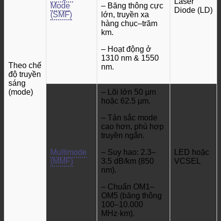
Laser
Mode
– Băng thông cực
Diode (LD)
(SMF)
lớn, truyền xa
hàng chục–trăm
km.
– Hoạt động ở
1310 nm & 1550
Theo chế
nm.
độ truyền
sáng
(mode)
– Lõi lớn 50 µm
hoặc 62.5 µm.
– Tán sắc mode
cao hơn, phù hợp
truyền ngắn.
Multimode
– Suy hao: 2.3–
LED hoặc
(MMF)
3.5 dB/km (850
VCSEL
nm).
– Chuẩn OM1–
OM5 (băng thông
100–10.000
MHz·km).