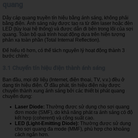
quang
Dây cáp quang truyền tín hiệu bằng ánh sáng, không phải
bằng điện. Ánh sáng này được tạo ra từ đèn laser hoặc đèn
LED (tùy loại hệ thống) và được dẫn đi bên trong lõi của sợi
quang. Toàn bộ quá trình hoạt động dựa trên hiện tượng
phản xạ toàn phần (Total Internal Reflection).
Để hiểu rõ hơn, có thể tách nguyên lý hoạt động thành 3
bước chính:
3.1 Chuyển tín hiệu điện thành ánh sáng
Ban đầu, mọi dữ liệu (Internet, điện thoại, TV, v.v.) đều ở
dạng tín hiệu điện. Ở đầu phát, tín hiệu điện này được
chuyển thành xung ánh sáng bởi các thiết bị phát quang
chuyên dụng:
Laser Diode:
Thường được sử dụng cho sợi quang
đơn mode (SMF), do khả năng phát ra ánh sáng có độ
kết hợp (coherent) và công suất cao.
LED (Light-Emitting Diode):
Thường được sử dụng
cho sợi quang đa mode (MMF), phù hợp cho khoảng
cách ngắn hơn.