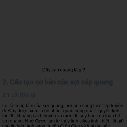
Dây cáp quang là gì?
2. Cấu tạo cơ bản của sợi cáp quang
2.1 Lõi (Core)
Lõi là trung tâm của sợi quang, nơi ánh sáng trực tiếp truyền
đi. Đây được xem là bộ phận “quan trọng nhất”, quyết định
tốc độ, khoảng cách truyền và mức độ suy hao của toàn bộ
sợi quang. Nhờ được làm từ thủy tinh silica tinh khiết, lõi giữ
cho tín hiệu ánh sáng truyền đi ổn định và ít bị tán sắc.