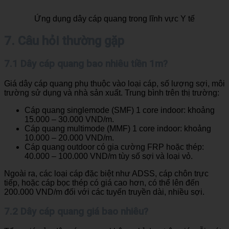
Ứng dụng dây cáp quang trong lĩnh vực Y tế
7. Câu hỏi thường gặp
7.1 Dây cáp quang bao nhiêu tiền 1m?
Giá dây cáp quang phụ thuộc vào loại cáp, số lượng sợi, môi
trường sử dụng và nhà sản xuất. Trung bình trên thị trường:
Cáp quang singlemode (SMF) 1 core indoor: khoảng
15.000 – 30.000 VND/m.
Cáp quang multimode (MMF) 1 core indoor: khoảng
10.000 – 20.000 VND/m.
Cáp quang outdoor có gia cường FRP hoặc thép:
40.000 – 100.000 VND/m tùy số sợi và loại vỏ.
Ngoài ra, các loại cáp đặc biệt như ADSS, cáp chôn trực
tiếp, hoặc cáp bọc thép có giá cao hơn, có thể lên đến
200.000 VND/m đối với các tuyến truyền dài, nhiều sợi.
7.2 Dây cáp quang giá bao nhiêu?