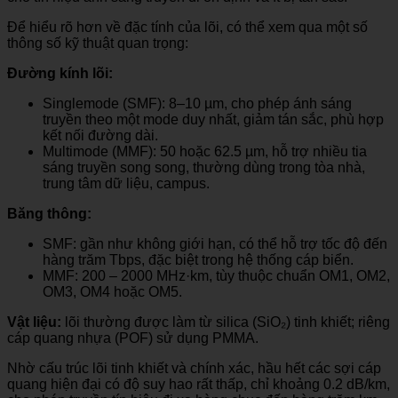
Để hiểu rõ hơn về đặc tính của lõi, có thể xem qua một số
thông số kỹ thuật quan trọng:
Đường kính lõi:
Singlemode (SMF): 8–10 µm, cho phép ánh sáng
truyền theo một mode duy nhất, giảm tán sắc, phù hợp
kết nối đường dài.
Multimode (MMF): 50 hoặc 62.5 µm, hỗ trợ nhiều tia
sáng truyền song song, thường dùng trong tòa nhà,
trung tâm dữ liệu, campus.
Băng thông:
SMF: gần như không giới hạn, có thể hỗ trợ tốc độ đến
hàng trăm Tbps, đặc biệt trong hệ thống cáp biển.
MMF: 200 – 2000 MHz·km, tùy thuộc chuẩn OM1, OM2,
OM3, OM4 hoặc OM5.
Vật liệu:
lõi thường được làm từ silica (SiO₂) tinh khiết; riêng
cáp quang nhựa (POF) sử dụng PMMA.
Nhờ cấu trúc lõi tinh khiết và chính xác, hầu hết các sợi cáp
quang hiện đại có độ suy hao rất thấp, chỉ khoảng 0.2 dB/km,