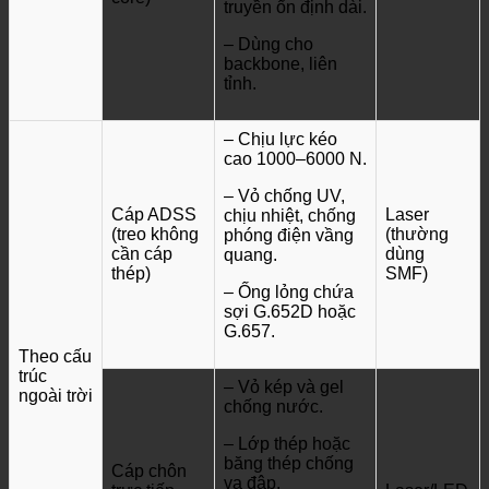
truyền ổn định dài.
– Dùng cho
backbone, liên
tỉnh.
– Chịu lực kéo
cao 1000–6000 N.
– Vỏ chống UV,
Cáp ADSS
Laser
chịu nhiệt, chống
(treo không
(thường
phóng điện vầng
cần cáp
dùng
quang.
thép)
SMF)
– Ống lỏng chứa
sợi G.652D hoặc
G.657.
Theo cấu
trúc
– Vỏ kép và gel
ngoài trời
chống nước.
– Lớp thép hoặc
băng thép chống
Cáp chôn
va đập.