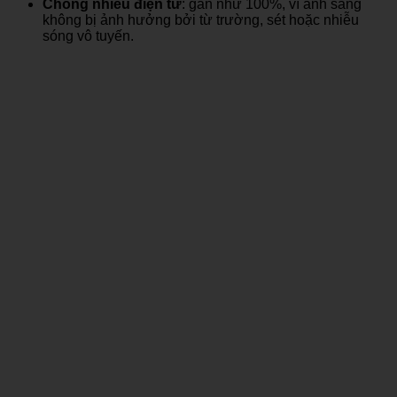
Chống nhiễu điện từ
: gần như 100%, vì ánh sáng
không bị ảnh hưởng bởi từ trường, sét hoặc nhiễu
sóng vô tuyến.