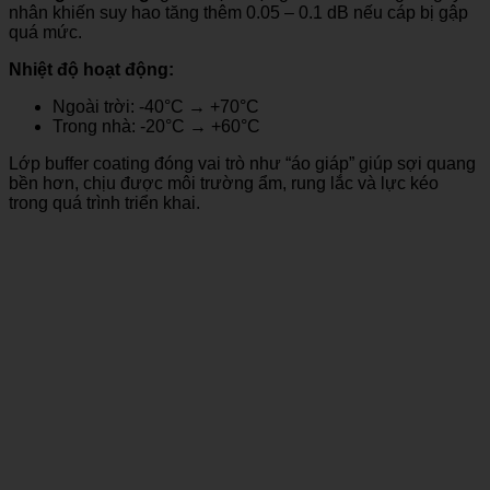
nhân khiến suy hao tăng thêm 0.05 – 0.1 dB nếu cáp bị gập
quá mức.
Nhiệt độ hoạt động:
Ngoài trời: -40°C → +70°C
Trong nhà: -20°C → +60°C
Lớp buffer coating đóng vai trò như “áo giáp” giúp sợi quang
bền hơn, chịu được môi trường ẩm, rung lắc và lực kéo
trong quá trình triển khai.