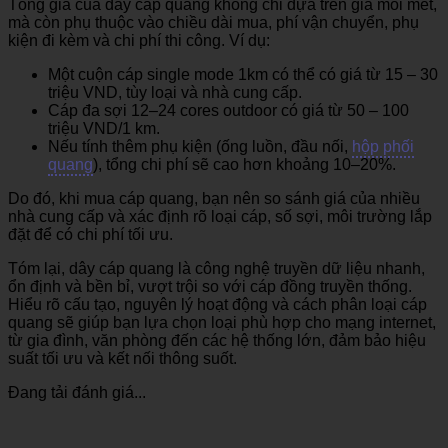
Tổng giá của dây cáp quang không chỉ dựa trên giá mỗi mét,
mà còn phụ thuộc vào chiều dài mua, phí vận chuyển, phụ
kiện đi kèm và chi phí thi công. Ví dụ:
Một cuộn cáp single mode 1km có thể có giá từ 15 – 30
triệu VND, tùy loại và nhà cung cấp.
Cáp đa sợi 12–24 cores outdoor có giá từ 50 – 100
triệu VND/1 km.
Nếu tính thêm phụ kiện (ống luồn, đầu nối,
hộp phối
quang
), tổng chi phí sẽ cao hơn khoảng 10–20%.
Do đó, khi mua cáp quang, bạn nên so sánh giá của nhiều
nhà cung cấp và xác định rõ loại cáp, số sợi, môi trường lắp
đặt để có chi phí tối ưu.
Tóm lại, dây cáp quang là công nghệ truyền dữ liệu nhanh,
ổn định và bền bỉ, vượt trội so với cáp đồng truyền thống.
Hiểu rõ cấu tạo, nguyên lý hoạt động và cách phân loại cáp
quang sẽ giúp bạn lựa chọn loại phù hợp cho mạng internet,
từ gia đình, văn phòng đến các hệ thống lớn, đảm bảo hiệu
suất tối ưu và kết nối thông suốt.
Đang tải đánh giá...