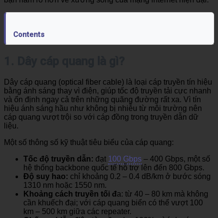
Contents
1. Dây cáp quang là gì?
Dây cáp quang (optical fiber cable) là loại cáp truyền tín hiệu
bằng ánh sáng thay vì điện, giúp tốc độ truyền tải cực nhanh
và ổn định ngay cả trên những quãng đường rất xa. Vì tín
hiệu ánh sáng hầu như không bị nhiễu từ môi trường nên
cáp quang vượt trội so với cáp đồng trong truyền dẫn dữ
liệu.
Một số thông số kỹ thuật tiêu biểu của cáp quang:
Tốc độ truyền dẫn:
đạt
100 Gbps
– 400 Gbps, một số
hệ thống backbone quốc tế hỗ trợ lên đến 800 Gbps.
Độ suy hao:
chỉ khoảng 0.2 – 0.4 dB/km ở bước sóng
1310 nm hoặc 1550 nm.
Khoảng cách truyền tối đ
a: từ 40 – 80 km mà không
cần khuếch đại; với cáp quang biển có thể vượt 100
km – 500 km giữa các repeater.