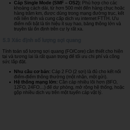
Cáp Single Mode (SMF – OS2):
Phù hợp cho các
khoảng cách dài, từ hơn 500 mét đến hàng chục hoặc
hàng trăm km, được dùng trong mạng đường trục, kết
nối liên tỉnh và cung cấp dịch vụ internet FTTH. Ưu
điểm nổi bật là tín hiệu ít suy hao, băng thông lớn và
truyền tải ổn định trên cự ly rất xa.
5.3 Xác định số lượng sợi quang
Tính toán số lượng sợi quang (FO/Core) cần thiết cho hiện
tại và tương lai là rất quan trọng để tối ưu chi phí và công
sức lắp đặt.
Nhu cầu cơ bản:
Cáp 2 FO (2 sợi) là đủ cho kết nối
điểm-điểm thông thường (một nhận, một gửi).
Hệ thống mạng lớn:
Cần cáp nhiều lõi hơn (8FO,
12FO, 24FO…) để dự phòng, mở rộng hệ thống, hoặc
gộp nhiều dịch vụ trên một tuyến cáp vật lý.