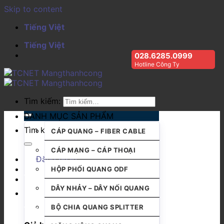
Skip to content
Tiếng Việt
Tiếng Việt
028.6285.0999
Hotline Công Ty
Tìm kiếm:
DANH MỤC SẢN PHẨM
Tìm kiếm:
CÁP QUANG – FIBER CABLE
CÁP MẠNG – CÁP THOẠI
Đăng nhập
HỘP PHỐI QUANG ODF
DÂY NHẢY – DÂY NỐI QUANG
BỘ CHIA QUANG SPLITTER