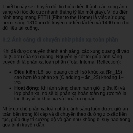
Thiết bị này sẽ chuyển đổi tín hiệu điện thành các xung ánh
sáng với tốc độ cực nhanh (hàng tỷ lần mỗi giây). Ví dụ điển
hình trong mạng FTTH (Fiber to the Home) là việc sử dụng
bước sóng 1310nm để truyền dữ liệu tải lên và 1490 nm cho
dữ liệu tải xuống.
3.2 Ánh sáng di chuyển nhờ phản xạ toàn phần
Khi đã được chuyển thành ánh sáng, các xung quang đi vào
lõi (Core) của sợi quang. Nguyên lý cốt lõi giúp ánh sáng
truyền đi là phản xạ toàn phần (Total Internal Reflection):
Điều kiện:
Lõi sợi quang có chỉ số khúc xạ ($n_1$)
cao hơn lớp phản xạ (Cladding – $n_2$) khoảng 1–
2%.
Hoạt động:
Khi ánh sáng chạm ranh giới giữa lõi và
lớp phản xạ, nó sẽ bị phản xạ hoàn toàn ngược trở lại
lõi, thay vì bị khúc xạ và thoát ra ngoài.
Nhờ cơ chế phản xạ toàn phần, ánh sáng luôn được giữ an
toàn bên trong lõi cáp và di chuyển theo đường zíc-zắc liên
tục, giúp duy trì cường độ và gần như không bị suy hao trong
quá trình truyền dẫn.