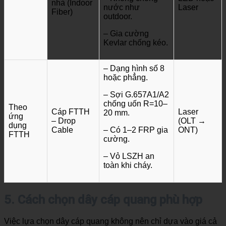
nhà (Indoor
nước như
Laser
Fiber)
outdoor.
– Gia cường
Kevlar chống kéo.
– Dạng hình số 8
hoặc phẳng.
– Sợi G.657A1/A2
chống uốn R=10–
Theo
Cáp FTTH
Laser
20 mm.
ứng
– Drop
(OLT →
dụng
Cable
– Có 1–2 FRP gia
ONT)
FTTH
cường.
– Vỏ LSZH an
toàn khi cháy.
5. Cách chọn dây cáp quang phù hợp
Việc lựa chọn dây cáp quang không nên chỉ dựa vào giá cả