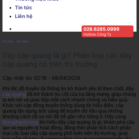
Tin tức
Liên hệ
028.6285.0999
Hotline Công Ty
Tin tức - Sự kiện
Dây cáp quang là gì? Phân loại các dây
cáp quang có trên thị trường
Cập nhật lúc
02:16 - 08/04/2026
Khi tốc độ truyền tải thông tin trở thành yếu tố then chốt, dây
cáp quang
đã trở thành trụ cột của hạ tầng mạng, giúp chúng
ta kết nối và giao tiếp một cách nhanh chóng và hiệu quả.
Khác với cáp đồng truyền thống dùng tín hiệu điện, cáp
quang tận dụng ánh sáng để truyền dữ liệu qua những
khoảng cách rất xa với độ trễ gần như bằng 0. Hãy cùng
Mangthanhcong
tìm hiểu dây cáp quang là gì, khám phá cấu
tạo và nguyên lý hoạt động, đồng thời phân tích cách phân
loại các loại dây cáp quang phổ biến trên thị trường, giúp
bạn nắm rõ hơn về xương sống của mạng internet hiện đại.