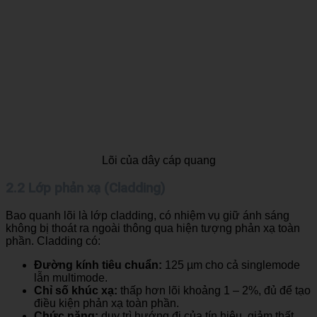
Lõi của dây cáp quang
2.2 Lớp phản xạ (Cladding)
Bao quanh lõi là lớp cladding, có nhiệm vụ giữ ánh sáng
không bị thoát ra ngoài thông qua hiện tượng phản xạ toàn
phần. Cladding có:
Đường kính tiêu chuẩn:
125 µm cho cả singlemode
lẫn multimode.
Chỉ số khúc xạ:
thấp hơn lõi khoảng 1 – 2%, đủ để tạo
điều kiện phản xạ toàn phần.
Chức năng:
duy trì hướng đi của tín hiệu, giảm thất