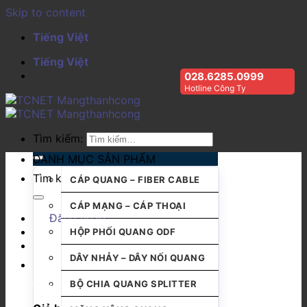
Skip to content
Tiếng Việt
Tiếng Việt
028.6285.0999
Hotline Công Ty
Tìm kiếm:
DANH MỤC SẢN PHẨM
Tìm kiếm:
CÁP QUANG – FIBER CABLE
CÁP MẠNG – CÁP THOẠI
Đăng nhập
HỘP PHỐI QUANG ODF
DÂY NHẢY – DÂY NỐI QUANG
BỘ CHIA QUANG SPLITTER