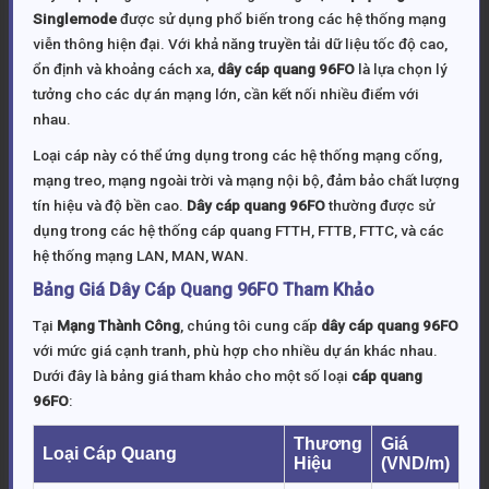
Singlemode
được sử dụng phổ biến trong các hệ thống mạng
viễn thông hiện đại. Với khả năng truyền tải dữ liệu tốc độ cao,
ổn định và khoảng cách xa,
dây cáp quang 96FO
là lựa chọn lý
tưởng cho các dự án mạng lớn, cần kết nối nhiều điểm với
nhau.
Loại cáp này có thể ứng dụng trong các hệ thống mạng cống,
mạng treo, mạng ngoài trời và mạng nội bộ, đảm bảo chất lượng
tín hiệu và độ bền cao.
Dây cáp quang 96FO
thường được sử
dụng trong các hệ thống cáp quang FTTH, FTTB, FTTC, và các
hệ thống mạng LAN, MAN, WAN.
Bảng Giá Dây Cáp Quang 96FO Tham Khảo
Tại
Mạng Thành Công
, chúng tôi cung cấp
dây cáp quang 96FO
với mức giá cạnh tranh, phù hợp cho nhiều dự án khác nhau.
Dưới đây là bảng giá tham khảo cho một số loại
cáp quang
96FO
:
Thương
Giá
Loại Cáp Quang
Hiệu
(VND/m)