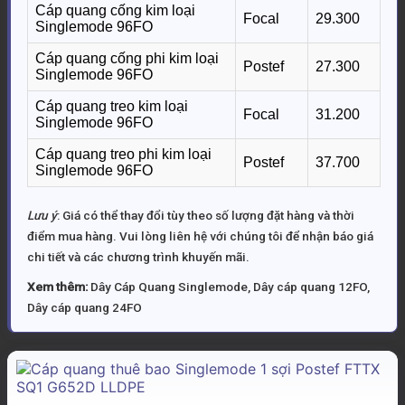
Cáp quang cống kim loại
Focal
29.300
Singlemode 96FO
Cáp quang cống phi kim loại
Postef
27.300
Singlemode 96FO
Cáp quang treo kim loại
Focal
31.200
Singlemode 96FO
Cáp quang treo phi kim loại
Postef
37.700
Singlemode 96FO
Lưu ý
: Giá có thể thay đổi tùy theo số lượng đặt hàng và thời
điểm mua hàng. Vui lòng liên hệ với chúng tôi để nhận báo giá
chi tiết và các chương trình khuyến mãi.
Xem thêm:
Dây Cáp Quang Singlemode
,
Dây cáp quang 12FO
,
Dây cáp quang 24FO