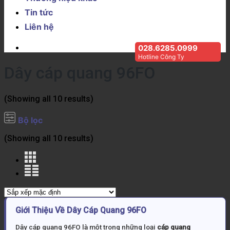
Tin tức
Liên hệ
028.6285.0999
Hotline Công Ty
Dây cáp quang 96FO
(Showing all 10 results)
Bộ lọc
(Showing all 10 results)
Giới Thiệu Về Dây Cáp Quang 96FO
Dây cáp quang 96FO là một trong những loại
cáp quang