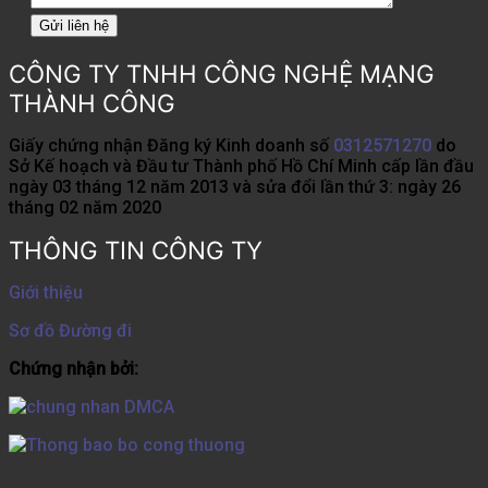
CÔNG TY TNHH CÔNG NGHỆ MẠNG
THÀNH CÔNG
Giấy chứng nhận Đăng ký Kinh doanh số
0312571270
do
Sở Kế hoạch và Đầu tư Thành phố Hồ Chí Minh cấp lần đầu
ngày 03 tháng 12 năm 2013 và sửa đổi lần thứ 3: ngày 26
tháng 02 năm 2020
THÔNG TIN CÔNG TY
Giới thiệu
Sơ đồ Đường đi
Chứng nhận bởi: