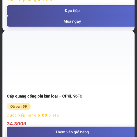
Đọc tiếp
Mua ngay
Cáp quang cống phi kim loại – CPKL 96FO
Đã bán 69
Được xếp hạng
5.00
5 sao
34.300
₫
Thêm vào giỏ hàng