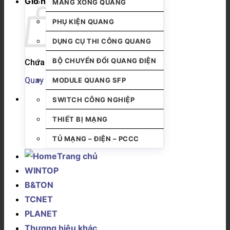
Giỏ hàng
MĂNG XÔNG QUANG
PHỤ KIỆN QUANG
DỤNG CỤ THI CÔNG QUANG
BỘ CHUYỂN ĐỔI QUANG ĐIỆN
Chưa có sản phẩm trong giỏ hàng.
Quay trở lại cửa hàng
MODULE QUANG SFP
SWITCH CÔNG NGHIỆP
THIẾT BỊ MẠNG
TỦ MẠNG – ĐIỆN – PCCC
Trang chủ
WINTOP
B&TON
TCNET
PLANET
Thương hiệu khác