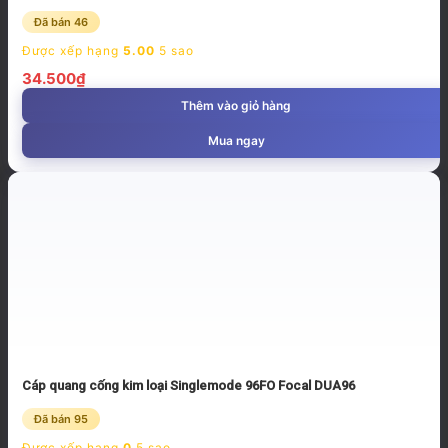
Đã bán 46
Được xếp hạng
5.00
5 sao
34.500
₫
Thêm vào giỏ hàng
Mua ngay
Cáp quang cống kim loại Singlemode 96FO Focal DUA96
Đã bán 95
Được xếp hạng
0
5 sao