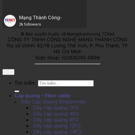
Mạng Thành Công-
2k followers
© Bản quyền thuộc về Mangthanhcong TCNet
CÔNG TY TNHH CÔNG NGHỆ MẠNG THÀNH CÔNG
Trụ sở chính: 42/18 Lương Thế Vinh, P. Phú Thạnh, TP.
Hồ Chí Minh
Điện thoại: (028)6285 0999
Tìm kiếm:
Cáp quang – Fiber cable
Dây Cáp Quang Singlemode
Dây cáp quang 2FO
Dây cáp quang 4FO
Dây cáp quang 8FO
Dây cáp quang 12FO
Dây cáp quang 24FO