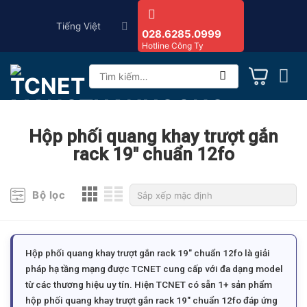
Skip
Tiếng Việt
to
028.6285.0999
Hotline Công Ty
content
Tìm
kiếm:
Hộp phối quang khay trượt gắn
rack 19" chuẩn 12fo
Bộ lọc
Hộp phối quang khay trượt gắn rack 19″ chuẩn 12fo là giải
pháp hạ tầng mạng được TCNET cung cấp với đa dạng model
từ các thương hiệu uy tín. Hiện TCNET có sẵn 1+ sản phẩm
hộp phối quang khay trượt gắn rack 19″ chuẩn 12fo đáp ứng