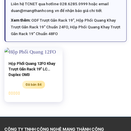
Liên hệ TCNET qua hotline 028.6285.0999 hoặc email
duan@mangthanhcong.vn để nhận báo giá chi tiết.
Xem thêm:
ODF Trượt Gắn Rack 19”
,
Hộp Phối Quang Khay
Trượt Gắn Rack 19″ Chuẩn 24FO
,
Hộp Phối Quang Khay Trượt
Gắn Rack 19″ Chuẩn 48FO
Hộp Phối Quang 12FO Khay
Trượt Gắn Rack 19” LC
Duplex OM3
Đã bán 84
Được xếp
hạng
5.00
5 sao
CÔNG TY TNHH CÔNG NGHỆ MẠNG THÀNH CÔNG