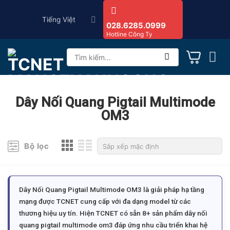
Skip
Tiếng Việt
to
028.6285.0999
Hotline Công Ty
content
Tìm
kiếm:
Dây Nối Quang Pigtail Multimode
OM3
Bộ lọc
Dây Nối Quang Pigtail Multimode OM3 là giải pháp hạ tầng
mạng được TCNET cung cấp với đa dạng model từ các
thương hiệu uy tín. Hiện TCNET có sẵn 8+ sản phẩm dây nối
quang pigtail multimode om3 đáp ứng nhu cầu triển khai hệ