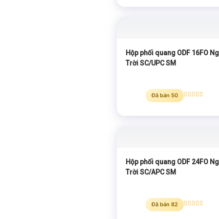
hạng
5.00
5 sao
Hộp phối quang ODF 16FO Ng
Trời SC/UPC SM
Đã bán 50
Được xếp
hạng
5.00
5 sao
Hộp phối quang ODF 24FO Ng
Trời SC/APC SM
Đã bán 82
Được xếp
hạng
5.00