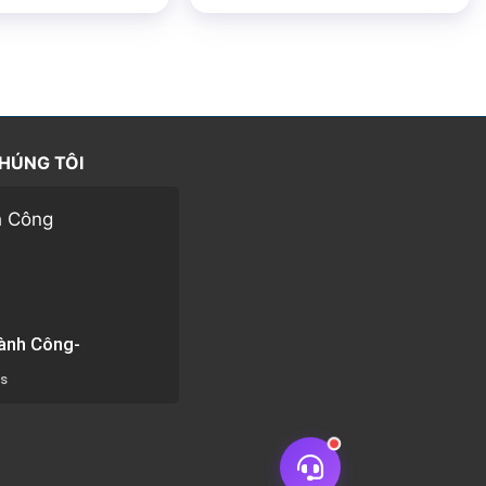
5 sao
5 sao
CHÚNG TÔI
ành Công-
rs