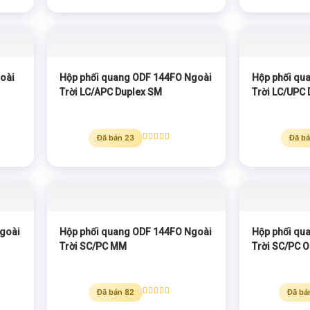
hạng
5.00
5 sao
oài
Hộp phối quang ODF 144FO Ngoài
Hộp phối qu
Trời LC/APC Duplex SM
Trời LC/UPC
Đã bán 23
Đã bá
Được xếp
hạng
5.00
5 sao
goài
Hộp phối quang ODF 144FO Ngoài
Hộp phối qu
Trời SC/PC MM
Trời SC/PC 
Đã bán 82
Đã bá
Được xếp