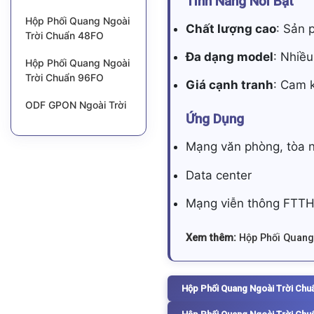
Tính Năng Nổi Bật
Hộp Phối Quang Ngoài
Chất lượng cao
: Sản 
Trời Chuẩn 48FO
Đa dạng model
: Nhiều
Hộp Phối Quang Ngoài
Trời Chuẩn 96FO
Giá cạnh tranh
: Cam k
ODF GPON Ngoài Trời
Ứng Dụng
Mạng văn phòng, tòa 
Data center
Mạng viễn thông FTT
Xem thêm:
Hộp Phối Quang
Hộp Phối Quang Ngoài Trời Chu