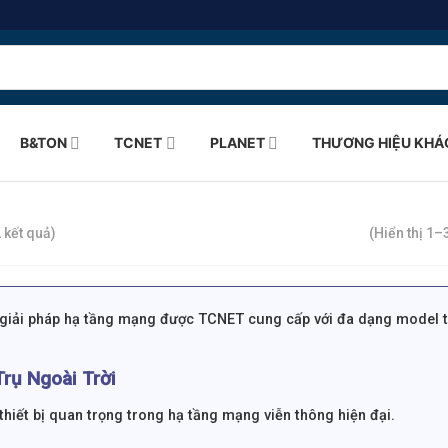
B&TON
TCNET
PLANET
THƯƠNG HIỆU KHÁ
 kết quả)
(Hiển thị 1–
à giải pháp hạ tầng mạng được TCNET cung cấp với đa dạng model t
Trụ Ngoài Trời
thiết bị quan trọng trong hạ tầng mạng viễn thông hiện đại.