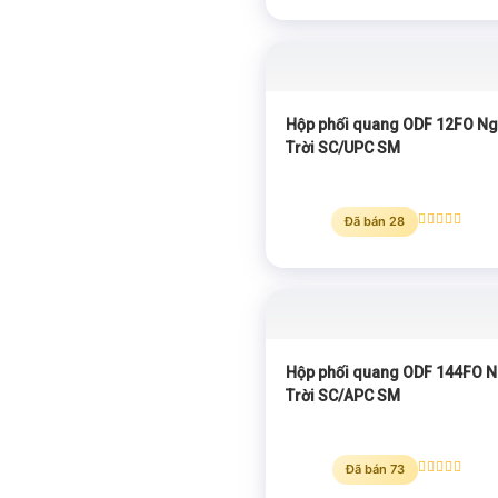
hạng
5.00
5 sao
Hộp phối quang ODF 12FO Ng
Trời SC/UPC SM
Đã bán 28
Được xếp
hạng
5.00
5 sao
Hộp phối quang ODF 144FO N
Trời SC/APC SM
Đã bán 73
Được xếp