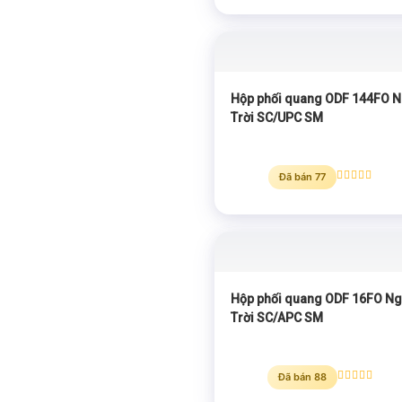
hạng
5.00
5 sao
Hộp phối quang ODF 144FO N
Trời SC/UPC SM
Đã bán 77
Được xếp
hạng
5.00
5 sao
Hộp phối quang ODF 16FO Ng
Trời SC/APC SM
Đã bán 88
Được xếp