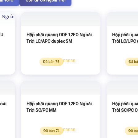
ẩn 96FO
ODF GPON Ngoài Trời
ỆU
Hộp phối quang ODF 12FO Ngoài
Hộp phối qu
Trời LC/APC duplex SM
Trời LC/UPC
Đã bán 75
Đã bá
Được xếp
hạng
5.00
5 sao
oài
Hộp phối quang ODF 12FO Ngoài
Hộp phối qu
Trời SC/PC MM
Trời SC/PC 
Đã bán 74
Đã bá
Được xếp