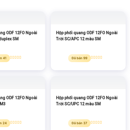
ang ODF 12FO Ngoài
Hộp phối quang ODF 12FO Ngoài
 duplex SM
Trời SC/APC 12 màu SM
n 41
Đã bán 99
Được xếp
Được xếp
hạng
5.00
hạng
5.00
5 sao
5 sao
ang ODF 12FO Ngoài
Hộp phối quang ODF 12FO Ngoài
OM3
Trời SC/UPC 12 màu SM
n 24
Đã bán 37
Được xếp
Được xếp