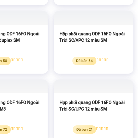
hạng
5.00
hạng
5.00
5 sao
5 sao
ang ODF 16FO Ngoài
Hộp phối quang ODF 16FO Ngoài
 duplex SM
Trời SC/APC 12 màu SM
n 58
Đã bán 54
Được xếp
Được xếp
hạng
5.00
hạng
5.00
5 sao
5 sao
ang ODF 16FO Ngoài
Hộp phối quang ODF 16FO Ngoài
OM3
Trời SC/UPC 12 màu SM
n 72
Đã bán 21
Được xếp
Được xếp