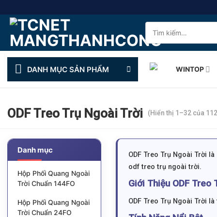
Skip
to
Tìm
content
kiếm:
DANH MỤC SẢN PHẨM
WINTOP
ODF Treo Trụ Ngoài Trời
(Hiển thị 1–32 của 112
Danh mục
ODF Treo Trụ Ngoài Trời l
odf treo trụ ngoài trời.
Hộp Phối Quang Ngoài
Giới Thiệu ODF Treo 
Trời Chuẩn 144FO
ODF Treo Trụ Ngoài Trời là 
Hộp Phối Quang Ngoài
Trời Chuẩn 24FO