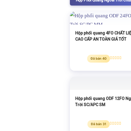
Hộp Phối Quang Ngoài Trời Chu
Hộp phối quang 4FO CHẤT LI
CAO CẤP AN TOÀN GIÁ TỐT
Đã bán 40
Được xếp
hạng
5.00
5 sao
Hộp phối quang ODF 12FO Ng
Trời SC/APC SM
Đã bán 31
Được xếp