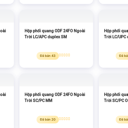
hạng
5.00
5 sao
oài
Hộp phối quang ODF 24FO Ngoài
Hộp phối qu
Trời LC/APC duplex SM
Trời LC/UPC
Đã bán 43
Đã bá
Được xếp
hạng
5.00
5 sao
oài
Hộp phối quang ODF 24FO Ngoài
Hộp phối qu
Trời SC/PC MM
Trời SC/PC 
Đã bán 20
Đã bá
Được xếp
hạng
5.00