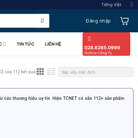
Tiếng Việt
Đăng nhập
C
TIN TỨC
LIÊN HỆ
028.6285.0999
Hotline Công Ty
32 của 112 kết quả)
ừ các thương hiệu uy tín. Hiện TCNET có sẵn 112+ sản phẩm