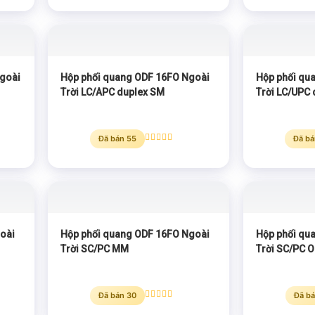
hạng
5.00
5 sao
goài
Hộp phối quang ODF 16FO Ngoài
Hộp phối qu
Trời LC/APC duplex SM
Trời LC/UPC
Đã bán 55
Đã bá
Được xếp
hạng
5.00
5 sao
oài
Hộp phối quang ODF 16FO Ngoài
Hộp phối qu
Trời SC/PC MM
Trời SC/PC 
Đã bán 30
Đã bá
Được xếp