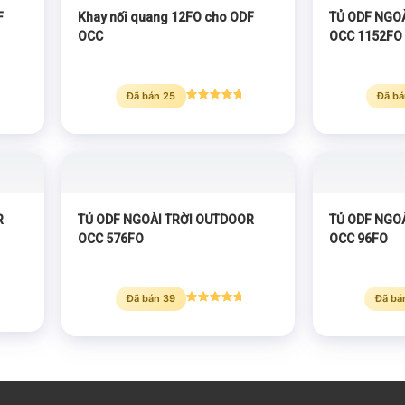
F
Khay nối quang 12FO cho ODF
TỦ ODF NGO
OCC
OCC 1152FO
Đã bán 25
Đã bá
Được xếp
hạng
5.00
5 sao
R
TỦ ODF NGOÀI TRỜI OUTDOOR
TỦ ODF NGO
OCC 576FO
OCC 96FO
Đã bán 39
Đã bá
Được xếp
hạng
5.00
5 sao