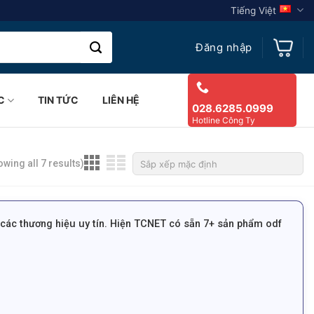
Tiếng Việt
Đăng nhập
C
TIN TỨC
LIÊN HỆ
028.6285.0999
Hotline Công Ty
wing all 7 results)
các thương hiệu uy tín. Hiện TCNET có sẵn 7+ sản phẩm odf