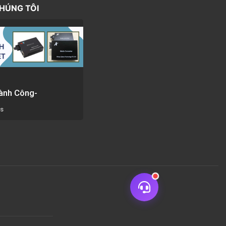
CHÚNG TÔI
ành Công-
rs