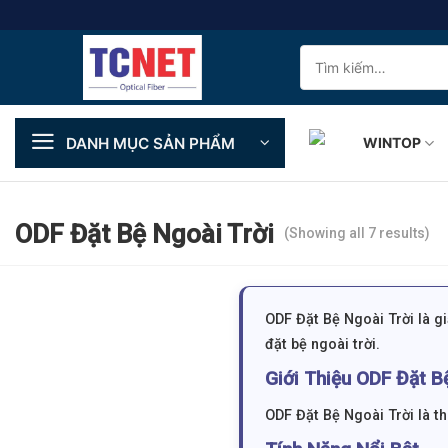
Skip
to
Tìm
content
kiếm:
DANH MỤC SẢN PHẨM
WINTOP
ODF Đặt Bệ Ngoài Trời
(Showing all 7 results)
ODF Đặt Bệ Ngoài Trời là 
đặt bệ ngoài trời.
Giới Thiệu ODF Đặt B
ODF Đặt Bệ Ngoài Trời là th