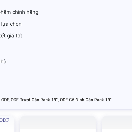
phẩm chính hãng
 lựa chọn
ết giá tốt
nhà
H
 ODF
,
ODF Trượt Gắn Rack 19”
,
ODF Cố Định Gắn Rack 19”