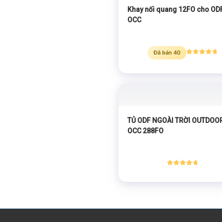
Khay nối quang 12FO cho OD
OCC
Đã bán 40
Được xếp
hạng
5.00
5 sao
TỦ ODF NGOÀI TRỜI OUTDOO
OCC 288FO
Được xếp
hạng
5.00
5 sao