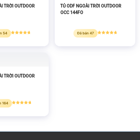
ÀI TRỜI OUTDOOR
TỦ ODF NGOÀI TRỜI OUTDOOR
OCC 144FO
n 54
Đã bán 47
Được xếp
Được xếp
hạng
5.00
hạng
5.00
5 sao
5 sao
ÀI TRỜI OUTDOOR
n 164
Được xếp
hạng
5.00
5 sao