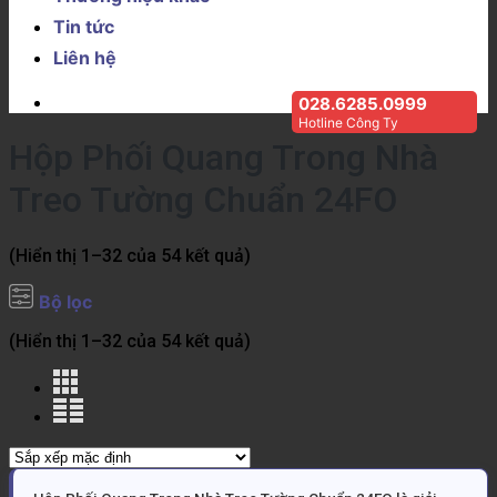
Tin tức
Liên hệ
028.6285.0999
Hotline Công Ty
Hộp Phối Quang Trong Nhà
Treo Tường Chuẩn 24FO
(Hiển thị 1–32 của 54 kết quả)
Bộ lọc
(Hiển thị 1–32 của 54 kết quả)