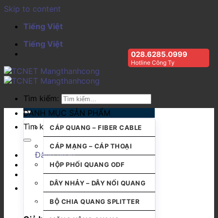
Skip to content
Tiếng Việt
Tiếng Việt
028.6285.0999
Hotline Công Ty
Tìm kiếm:
DANH MỤC SẢN PHẨM
Tìm kiếm:
CÁP QUANG – FIBER CABLE
CÁP MẠNG – CÁP THOẠI
Đăng nhập
HỘP PHỐI QUANG ODF
DÂY NHẢY – DÂY NỐI QUANG
BỘ CHIA QUANG SPLITTER