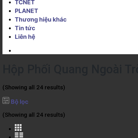
TCNET
PLANET
Thương hiệu khác
Tin tức
Liên hệ
Hộp Phối Quang Ngoài Tr
(Showing all 24 results)
Bộ lọc
(Showing all 24 results)