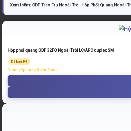
Xem thêm:
ODF Treo Trụ Ngoài Trời
,
Hộp Phối Quang Ngoài T
Hộp phối quang ODF 32FO Ngoài Trời LC/APC duplex SM
Đã bán 94
Được xếp hạng
5.00
5 sao