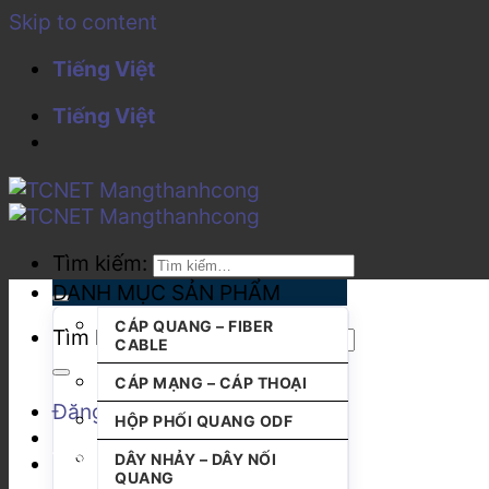
Skip to content
Tiếng Việt
Tiếng Việt
Tìm kiếm:
DANH MỤC SẢN PHẨM
CÁP QUANG – FIBER
Tìm kiếm:
CABLE
CÁP MẠNG – CÁP THOẠI
Đăng nhập
HỘP PHỐI QUANG ODF
DÂY NHẢY – DÂY NỐI
QUANG