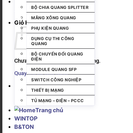
BỘ CHIA QUANG SPLITTER
MĂNG XÔNG QUANG
Giỏ hàng
PHỤ KIỆN QUANG
DỤNG CỤ THI CÔNG
QUANG
BỘ CHUYỂN ĐỔI QUANG
ĐIỆN
Chưa có sản phẩm trong giỏ hàng.
MODULE QUANG SFP
Quay trở lại cửa hàng
SWITCH CÔNG NGHIỆP
THIẾT BỊ MẠNG
TỦ MẠNG – ĐIỆN – PCCC
Trang chủ
WINTOP
B&TON