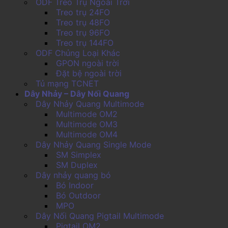
ODF Treo Trụ Ngoài Trời
Treo trụ 24FO
Treo trụ 48FO
Treo trụ 96FO
Treo trụ 144FO
ODF Chủng Loại Khác
GPON ngoài trời
Đặt bệ ngoài trời
Tủ mạng TCNET
Dây Nhảy – Dây Nối Quang
Dây Nhảy Quang Multimode
Multimode OM2
Multimode OM3
Multimode OM4
Dây Nhảy Quang Single Mode
SM Simplex
SM Duplex
Dây nhảy quang bó
Bó Indoor
Bó Outdoor
MPO
Dây Nối Quang Pigtail Multimode
Pigtail OM2