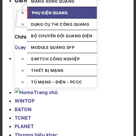
Giỏ hàng
MĂNG XÔNG QUANG
PHỤ KIỆN QUANG
DỤNG CỤ THI CÔNG QUANG
BỘ CHUYỂN ĐỔI QUANG ĐIỆN
Chưa có sản phẩm trong giỏ hàng.
Quay trở lại cửa hàng
MODULE QUANG SFP
SWITCH CÔNG NGHIỆP
THIẾT BỊ MẠNG
TỦ MẠNG – ĐIỆN – PCCC
Trang chủ
WINTOP
B&TON
TCNET
PLANET
Thương hiệu khác