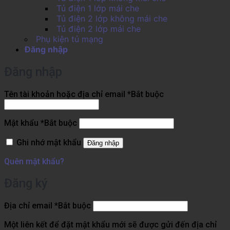
Tủ điện 1 lớp mái che
Tủ điện 2 lớp không mái che
Tủ điện 2 lớp mái che
Phụ kiện tủ mạng
Đăng nhập
Đăng nhập
Tên tài khoản hoặc địa chỉ email
*
Bắt buộc
Mật khẩu
*
Bắt buộc
Ghi nhớ mật khẩu
Đăng nhập
Quên mật khẩu?
Đăng ký
Địa chỉ email
*
Bắt buộc
Một liên kết để đặt mật khẩu mới sẽ được gửi đến địa chỉ