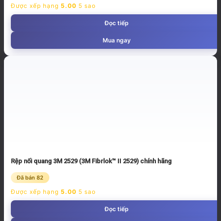
Được xếp hạng
5.00
5 sao
Đọc tiếp
Mua ngay
Rệp nối quang 3M 2529 (3M Fibrlok™ II 2529) chính hãng
Đã bán 82
Được xếp hạng
5.00
5 sao
Đọc tiếp