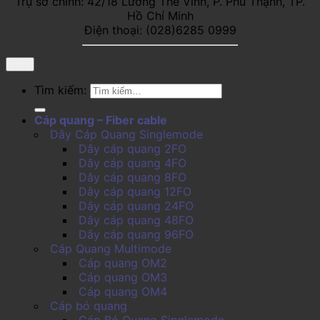
Trụ sở chính: 42/18 Lương Thế Vinh, P. Phú Thạnh, TP.
Hồ Chí Minh
Điện thoại: (028)6285 0999
Tìm kiếm:
Cáp quang – Fiber cable
Dây Cáp Quang Singlemode
Dây cáp quang 2FO
Dây cáp quang 4FO
Dây cáp quang 8FO
Dây cáp quang 12FO
Dây cáp quang 24FO
Dây cáp quang 48FO
Dây cáp quang 96FO
Cáp Quang Multimode
Cáp quang OM2
Cáp quang OM3
Cáp quang OM4
Cáp bó quang
Cáp Bó Quang Singlemode