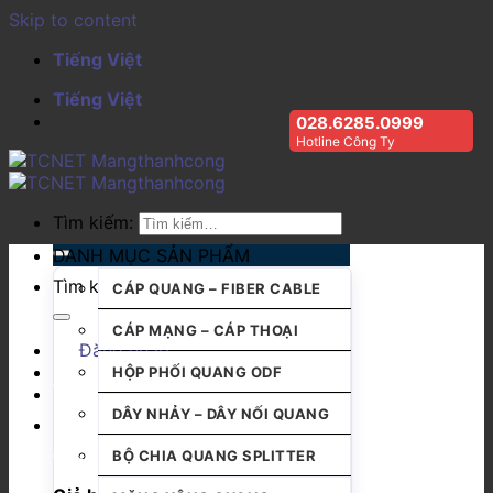
Skip to content
Tiếng Việt
Tiếng Việt
028.6285.0999
Hotline Công Ty
Tìm kiếm:
DANH MỤC SẢN PHẨM
Tìm kiếm:
CÁP QUANG – FIBER CABLE
CÁP MẠNG – CÁP THOẠI
Đăng nhập
HỘP PHỐI QUANG ODF
DÂY NHẢY – DÂY NỐI QUANG
BỘ CHIA QUANG SPLITTER