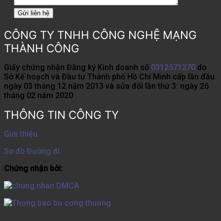
CÔNG TY TNHH CÔNG NGHỆ MẠNG
THÀNH CÔNG
Giấy chứng nhận Đăng ký Kinh doanh số
0312571270
do
Sở Kế hoạch và Đầu tư Thành phố Hồ Chí Minh cấp lần đầu
ngày 03 tháng 12 năm 2013 và sửa đổi lần thứ 3: ngày 26
tháng 02 năm 2020
THÔNG TIN CÔNG TY
Giới thiệu
Sơ đồ Đường đi
Chứng nhận bởi: