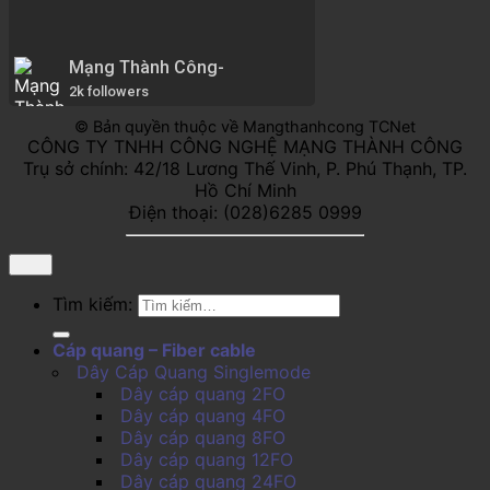
Mạng Thành Công-
2k followers
© Bản quyền thuộc về Mangthanhcong TCNet
CÔNG TY TNHH CÔNG NGHỆ MẠNG THÀNH CÔNG
Trụ sở chính: 42/18 Lương Thế Vinh, P. Phú Thạnh, TP.
Hồ Chí Minh
Điện thoại: (028)6285 0999
Tìm kiếm:
Cáp quang – Fiber cable
Dây Cáp Quang Singlemode
Dây cáp quang 2FO
Dây cáp quang 4FO
Dây cáp quang 8FO
Dây cáp quang 12FO
Dây cáp quang 24FO