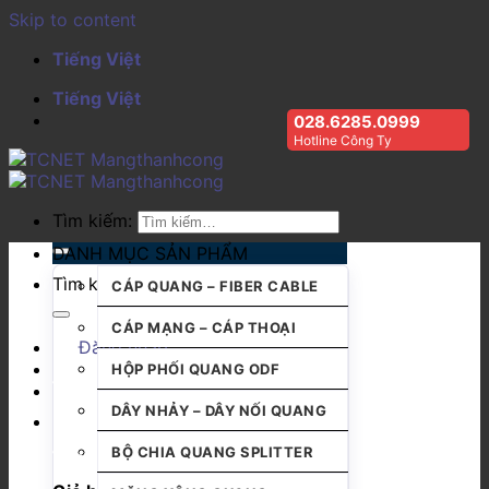
Skip to content
Tiếng Việt
Tiếng Việt
028.6285.0999
Hotline Công Ty
Tìm kiếm:
DANH MỤC SẢN PHẨM
Tìm kiếm:
CÁP QUANG – FIBER CABLE
CÁP MẠNG – CÁP THOẠI
Đăng nhập
HỘP PHỐI QUANG ODF
DÂY NHẢY – DÂY NỐI QUANG
BỘ CHIA QUANG SPLITTER