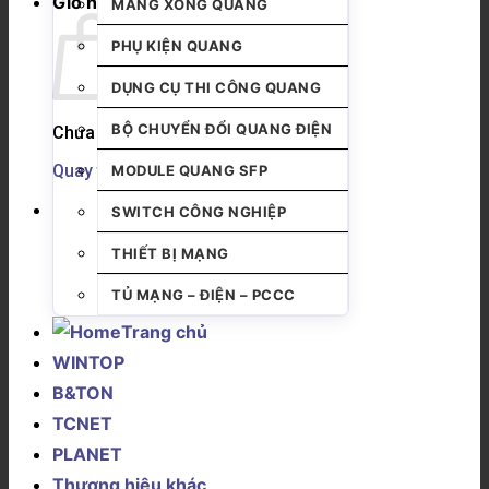
Giỏ hàng
MĂNG XÔNG QUANG
PHỤ KIỆN QUANG
DỤNG CỤ THI CÔNG QUANG
BỘ CHUYỂN ĐỔI QUANG ĐIỆN
Chưa có sản phẩm trong giỏ hàng.
Quay trở lại cửa hàng
MODULE QUANG SFP
SWITCH CÔNG NGHIỆP
THIẾT BỊ MẠNG
TỦ MẠNG – ĐIỆN – PCCC
Trang chủ
WINTOP
B&TON
TCNET
PLANET
Thương hiệu khác