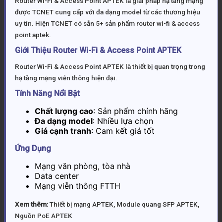
Router Wi-Fi & Access Point APTEK là giải pháp hạ tầng mạng
được TCNET cung cấp với đa dạng model từ các thương hiệu
uy tín. Hiện TCNET có sẵn 5+ sản phẩm router wi-fi & access
point aptek.
Giới Thiệu Router Wi-Fi & Access Point APTEK
Router Wi-Fi & Access Point APTEK là thiết bị quan trọng trong
hạ tầng mạng viễn thông hiện đại.
Tính Năng Nổi Bật
Chất lượng cao
: Sản phẩm chính hãng
Đa dạng model
: Nhiều lựa chọn
Giá cạnh tranh
: Cam kết giá tốt
Ứng Dụng
Mạng văn phòng, tòa nhà
Data center
Mạng viễn thông FTTH
Xem thêm:
Thiết bị mạng APTEK
,
Module quang SFP APTEK
,
Nguồn PoE APTEK