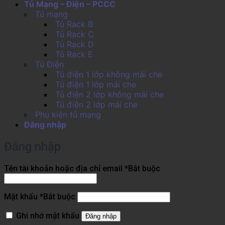
Tủ Mạng – Điện – PCCC
Tủ mạng
Tủ Rack B
Tủ Rack C
Tủ Rack D
Tủ Rack E
Tủ Điện
Tủ điện 1 lớp không mái che
Tủ điện 1 lớp mái che
Tủ điện 2 lớp không mái che
Tủ điện 2 lớp mái che
Phụ kiện tủ mạng
Đăng nhập
Đăng nhập
Tên tài khoản hoặc địa chỉ email
*
Bắt buộc
Mật khẩu
*
Bắt buộc
Ghi nhớ mật khẩu
Đăng nhập