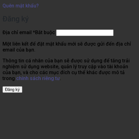
Quên mật khẩu?
Đăng ký
Địa chỉ email
*
Bắt buộc
Một liên kết để đặt mật khẩu mới sẽ được gửi đến địa chỉ
email của bạn.
Thông tin cá nhân của bạn sẽ được sử dụng để tăng trải
nghiệm sử dụng website, quản lý truy cập vào tài khoản
của bạn, và cho các mục đích cụ thể khác được mô tả
trong
chính sách riêng tư
.
Đăng ký