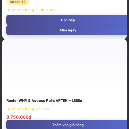
Đã bán 32
Được xếp hạng
5.00
5 sao
Đọc tiếp
Mua ngay
Router Wi-Fi & Access Point APTEK – L300e
Được xếp hạng
0
5 sao
8.750.000
₫
Thêm vào giỏ hàng