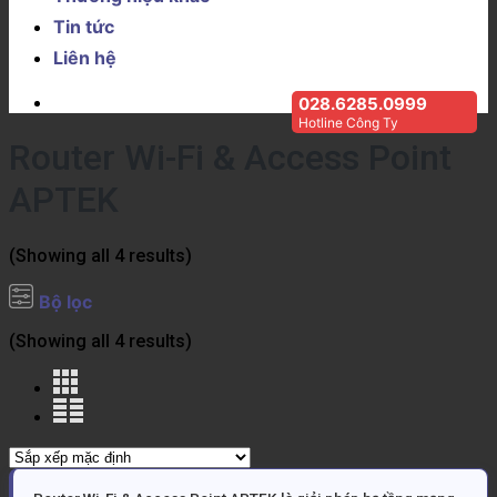
Tin tức
Liên hệ
028.6285.0999
Hotline Công Ty
Router Wi-Fi & Access Point
APTEK
(Showing all 4 results)
Bộ lọc
(Showing all 4 results)