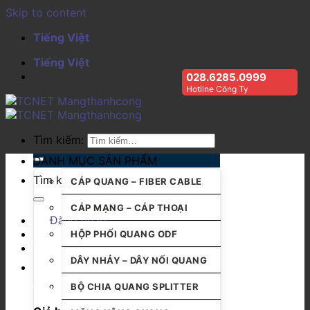
Skip to content
Tiếng Việt
Tiếng Việt
028.6285.0999
Hotline Công Ty
Tìm kiếm:
DANH MỤC SẢN PHẨM
Tìm kiếm:
CÁP QUANG – FIBER CABLE
CÁP MẠNG – CÁP THOẠI
Đăng nhập
HỘP PHỐI QUANG ODF
DÂY NHẢY – DÂY NỐI QUANG
BỘ CHIA QUANG SPLITTER