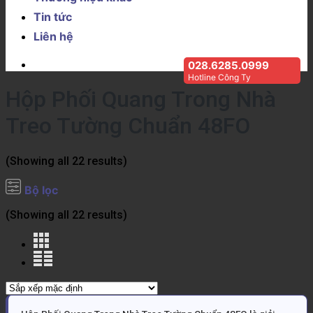
Tin tức
Liên hệ
028.6285.0999
Hotline Công Ty
Hộp Phối Quang Trong Nhà
Treo Tường Chuẩn 48FO
(Showing all 22 results)
Bộ lọc
(Showing all 22 results)