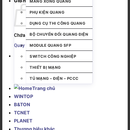
Giỏ hàng
MĂNG XÔNG QUANG
PHỤ KIỆN QUANG
DỤNG CỤ THI CÔNG QUANG
BỘ CHUYỂN ĐỔI QUANG ĐIỆN
Chưa có sản phẩm trong giỏ hàng.
Quay trở lại cửa hàng
MODULE QUANG SFP
SWITCH CÔNG NGHIỆP
THIẾT BỊ MẠNG
TỦ MẠNG – ĐIỆN – PCCC
Trang chủ
WINTOP
B&TON
TCNET
PLANET
Thương hiệu khác