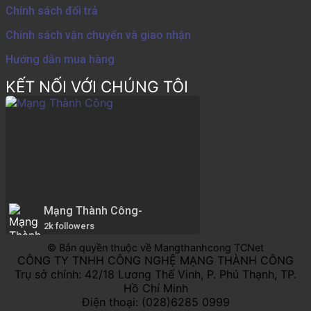
Chính sách đổi trả
Chính sách vận chuyển và giao nhận
Hướng dẫn mua hàng
KẾT NỐI VỚI CHÚNG TÔI
Mạng Thành Công-
2k followers
© Bản quyền thuộc về Mangthanhcong TCNet
CÔNG TY TNHH CÔNG NGHỆ MẠNG THÀNH CÔNG
Trụ sở chính: 42/18 Lương Thế Vinh, P. Phú Thạnh, TP.
Hồ Chí Minh
Điện thoại: (028)6285 0999