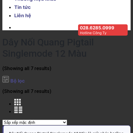
Tin tức
Liên hệ
028.6285.0999
Hotline Công Ty
Dây Nối Quang Pigtail
Singlemode 12 Màu
(Showing all 7 results)
Bộ lọc
(Showing all 7 results)