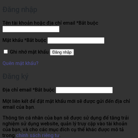
Đăng nhập
Tên tài khoản hoặc địa chỉ email
*
Bắt buộc
Mật khẩu
*
Bắt buộc
Ghi nhớ mật khẩu
Đăng nhập
Quên mật khẩu?
Đăng ký
Địa chỉ email
*
Bắt buộc
Một liên kết để đặt mật khẩu mới sẽ được gửi đến địa chỉ
email của bạn.
Thông tin cá nhân của bạn sẽ được sử dụng để tăng trải
nghiệm sử dụng website, quản lý truy cập vào tài khoản
của bạn, và cho các mục đích cụ thể khác được mô tả
trong
chính sách riêng tư
.