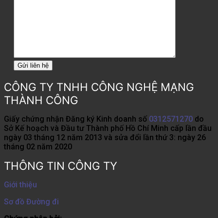
CÔNG TY TNHH CÔNG NGHỆ MẠNG
THÀNH CÔNG
Giấy chứng nhận Đăng ký Kinh doanh số
0312571270
do
Sở Kế hoạch và Đầu tư Thành phố Hồ Chí Minh cấp lần đầu
ngày 03 tháng 12 năm 2013 và sửa đổi lần thứ 3: ngày 26
tháng 02 năm 2020
THÔNG TIN CÔNG TY
Giới thiệu
Sơ đồ Đường đi