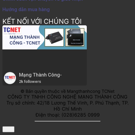
Hướng dẫn mua hàng
KẾT NỐI VỚI CHÚNG TÔI
Mạng Thành Công-
2k followers
© Bản quyền thuộc về Mangthanhcong TCNet
CÔNG TY TNHH CÔNG NGHỆ MẠNG THÀNH CÔNG
Trụ sở chính: 42/18 Lương Thế Vinh, P. Phú Thạnh, TP.
Hồ Chí Minh
Điện thoại: (028)6285 0999