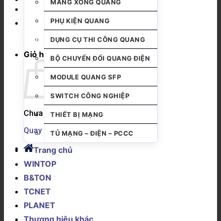
MĂNG XÔNG QUANG
PHỤ KIỆN QUANG
DỤNG CỤ THI CÔNG QUANG
Giỏ hàng
BỘ CHUYỂN ĐỔI QUANG ĐIỆN
MODULE QUANG SFP
SWITCH CÔNG NGHIỆP
Chưa có sản phẩm trong giỏ hàng.
THIẾT BỊ MẠNG
Quay trở lại cửa hàng
TỦ MẠNG – ĐIỆN – PCCC
Trang chủ
WINTOP
B&TON
TCNET
PLANET
Thương hiệu khác