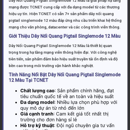
Dây Nối Quang Pigtail Singlemode 12 Màu là giải pháp hạ tầng
mạng được TCNET cung cấp với đa dạng model từ các thương
hiệu uy tín. Hiện TCNET có sẵn 7+ sản phẩm dây nối quang
pigtail singlemode 12 màu đáp ứng nhu cầu triển khai hệ thống
mạng cho văn phòng, datacenter và các công trình viễn thông.
Giới Thiệu Dây Nối Quang Pigtail Singlemode 12 Màu
Dây Nối Quang Pigtail Singlemode 12 Màu là thiết bị quan
trọng trong hạ tầng mạng viễn thông hiện đại. Với công nghệ
tiên tiến, sản phẩm đảm bảo hiệu suất truyền tải ổn định và độ
bền cao trong môi trường vận hành khắc nghiệt.
Tính Năng Nổi Bật Dây Nối Quang Pigtail Singlemode
12 Màu Tại TCNET
Chất lượng cao
: Sản phẩm chính hãng, đạt
tiêu chuẩn quốc tế về an toàn và hiệu suất
Đa dạng model
: Nhiều lựa chọn phù hợp với
quy mô dự án từ nhỏ đến lớn
Giá cạnh tranh
: Cam kết giá tốt nhất thị
trường cho đơn hàng sỉ lẻ
Hỗ trợ kỹ thuật
: Đội ngũ chuyên gia tư vấn