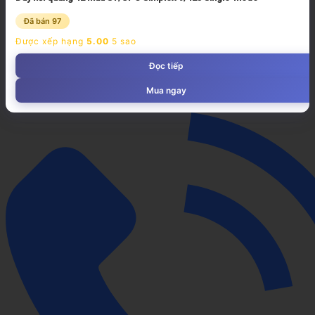
Đã bán 97
Được xếp hạng
5.00
5 sao
Đọc tiếp
Mua ngay