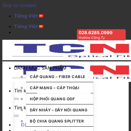
Skip to content
Tiếng Việt
Tiếng Việt
028.6285.0999
Hotline Công Ty
DANH MỤC SẢN PHẨM
CÁP QUANG – FIBER CABLE
CÁP MẠNG – CÁP THOẠI
Tìm kiếm:
HỘP PHỐI QUANG ODF
Tìm kiếm:
DÂY NHẢY – DÂY NỐI QUANG
BỘ CHIA QUANG SPLITTER
Đăng nhập