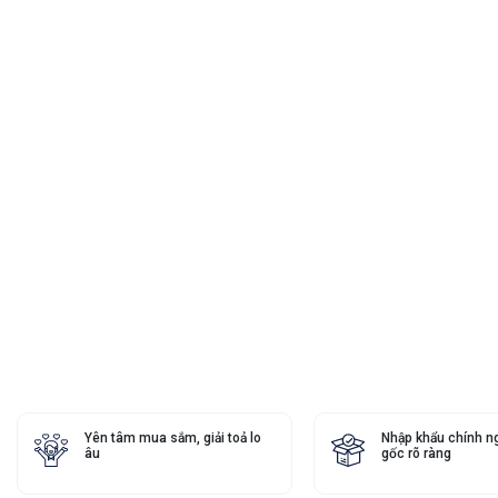
Yên tâm mua sắm, giải toả lo
Nhập khẩu chính n
âu
gốc rõ ràng