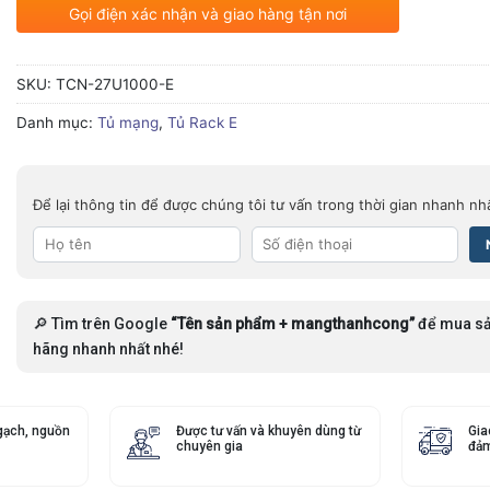
Gọi điện xác nhận và giao hàng tận nơi
SKU:
TCN-27U1000-E
Danh mục:
Tủ mạng
,
Tủ Rack E
Để lại thông tin để được chúng tôi tư vấn trong thời gian nhanh nh
🔎 Tìm trên Google
“Tên sản phẩm + mangthanhcong”
để mua sả
hãng nhanh nhất nhé!
gạch, nguồn
Được tư vấn và khuyên dùng từ
Gia
chuyên gia
đảm