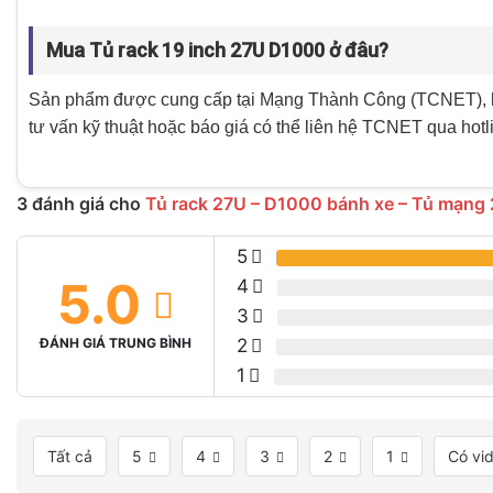
Mua Tủ rack 19 inch 27U D1000 ở đâu?
Sản phẩm được cung cấp tại Mạng Thành Công (TCNET), 
tư vấn kỹ thuật hoặc báo giá có thể liên hệ TCNET qua h
3 đánh giá cho
Tủ rack 27U – D1000 bánh xe – Tủ mạng
5
5.0
4
3
ĐÁNH GIÁ TRUNG BÌNH
2
1
Tất cả
5
4
3
2
1
Có vi