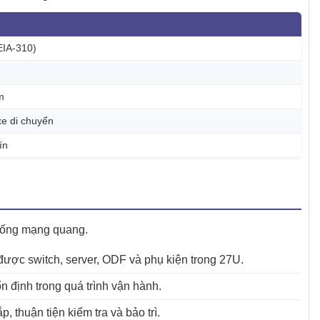
EIA-310)
m
xe di chuyển
ín
thống mạng quang.
p được switch, server, ODF và phụ kiện trong 27U.
 ổn định trong quá trình vận hành.
p, thuận tiện kiểm tra và bảo trì.