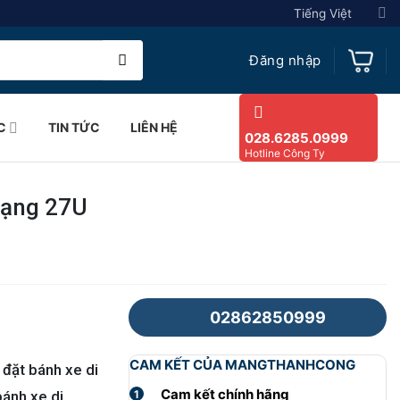
Tiếng Việt
Đăng nhập
C
TIN TỨC
LIÊN HỆ
028.6285.0999
Hotline Công Ty
mạng 27U
02862850999
CAM KẾT CỦA MANGTHANHCONG
 đặt bánh xe di
Cam kết chính hãng
1
bánh xe di