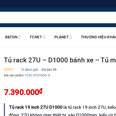
B&TON
TCNET
PLANET
THƯƠNG HIỆU KHÁ
Tủ rack 27U – D1000 bánh xe – Tủ 
(
3
đánh giá)
Đã bán
56
5.0
3
trên 5
Mã sản phẩm:
TCN-27U1000-E
dựa trên
đánh giá
₫
7.390.000
Tủ rack 19 inch 27U D1000
là tủ rack 19 inch 27U, kiểu
động, 27U không gian thiết bị, sâu D1000mm, kiểu có 