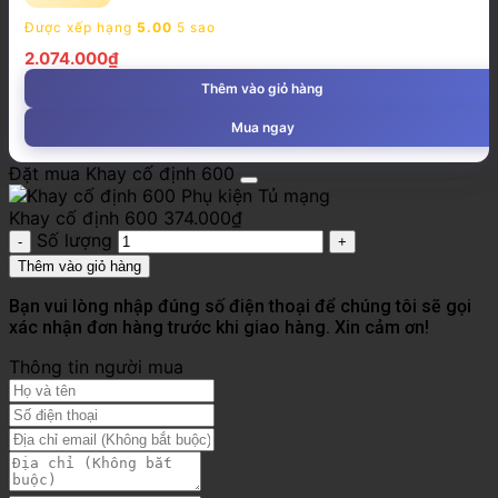
Được xếp hạng
5.00
5 sao
2.074.000
₫
Thêm vào giỏ hàng
Mua ngay
Đặt mua Khay cố định 600
Khay cố định 600
374.000
₫
Số lượng
Thêm vào giỏ hàng
Bạn vui lòng nhập đúng số điện thoại để chúng tôi sẽ gọi
xác nhận đơn hàng trước khi giao hàng. Xin cảm ơn!
Thông tin người mua