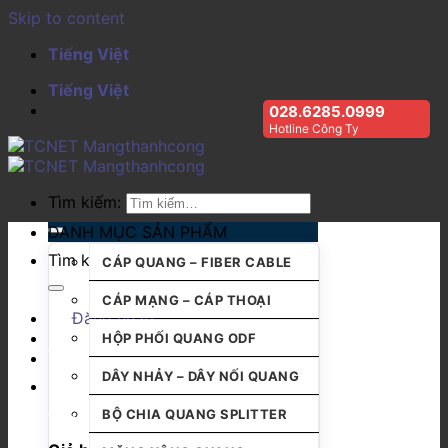
Skip to content
Tiếng Việt
Tiếng Việt
028.6285.0999
Hotline Công Ty
Tìm kiếm:
DANH MỤC SẢN PHẨM
Tìm kiếm:
CÁP QUANG – FIBER CABLE
CÁP MẠNG – CÁP THOẠI
Đăng nhập
HỘP PHỐI QUANG ODF
DÂY NHẢY – DÂY NỐI QUANG
BỘ CHIA QUANG SPLITTER