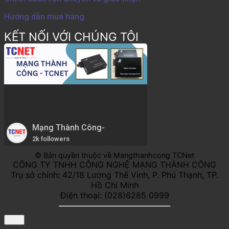
Hướng dẫn mua hàng
KẾT NỐI VỚI CHÚNG TÔI
Mạng Thành Công-
2k followers
© Bản quyền thuộc về Mangthanhcong TCNet
CÔNG TY TNHH CÔNG NGHỆ MẠNG THÀNH CÔNG
Trụ sở chính: 42/18 Lương Thế Vinh, P. Phú Thạnh, TP.
Hồ Chí Minh
Điện thoại: (028)6285 0999