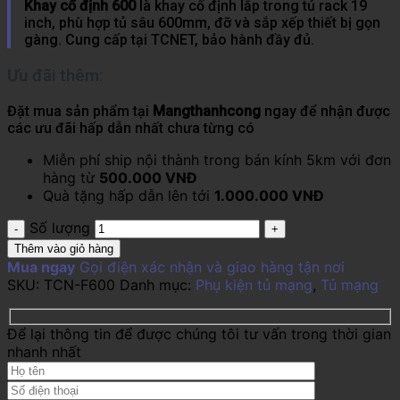
Khay cố định 600
là khay cố định lắp trong tủ rack 19
inch, phù hợp tủ sâu 600mm, đỡ và sắp xếp thiết bị gọn
gàng. Cung cấp tại TCNET, bảo hành đầy đủ.
Ưu đãi thêm:
Đặt mua sản phẩm tại
Mangthanhcong
ngay để nhận được
các ưu đãi hấp dẫn nhất chưa từng có
Miễn phí ship nội thành trong bán kính 5km với đơn
hàng từ
500.000 VNĐ
Quà tặng hấp dẫn lên tới
1.000.000 VNĐ
Số lượng
Thêm vào giỏ hàng
Mua ngay
Gọi điện xác nhận và giao hàng tận nơi
SKU:
TCN-F600
Danh mục:
Phụ kiện tủ mạng
,
Tủ mạng
Để lại thông tin để được chúng tôi tư vấn trong thời gian
nhanh nhất