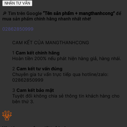
🔎 Tìm trên Google
“Tên sản phẩm + mangthanhcong”
để
mua sản phẩm chính hãng nhanh nhất nhé!
02862850999
CAM KẾT CỦA MANGTHANHCONG
1
Cam kết chính hãng
Hoàn tiền 200% nếu phát hiện hàng giả, hàng nhái.
2
Cam kết tư vấn đúng
Chuyên gia tư vấn trực tiếp qua hotline/zalo:
02862850999
3
Cam kết bảo mật
Tuyệt đối không chia sẻ thông tin khách hàng cho
bên thứ 3.