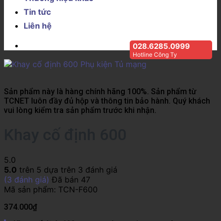
Tin tức
Liên hệ
028.6285.0999
Hotline Công Ty
Sản phẩm này là hàng chính hãng 100%. Sản phẩm từ
TCNET luôn đầy đủ hộp và thông tin bảo hành. Quý khách
vui lòng kiểm tra sản phẩm trước khi nhận.
Khay cố định 600
5.0
5.0
trên 5 dựa trên
3
đánh giá
(
3
đánh giá)
Đã bán
47
Mã sản phẩm:
TCN-F600
374.000
₫