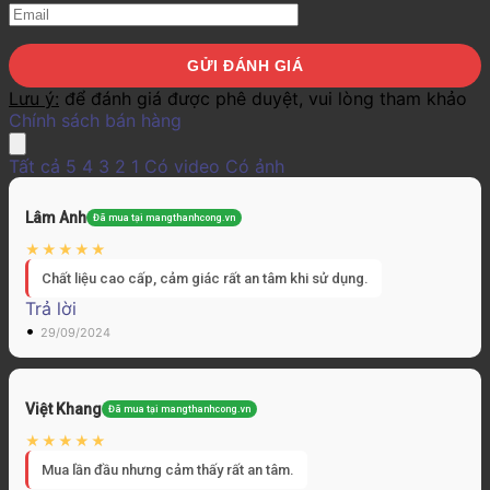
Lưu ý:
để đánh giá được phê duyệt, vui lòng tham khảo
Chính sách bán hàng
Tất cả
5
4
3
2
1
Có video
Có ảnh
Lâm Anh
Đã mua tại mangthanhcong.vn
Chất liệu cao cấp, cảm giác rất an tâm khi sử dụng.
Trả lời
•
29/09/2024
Việt Khang
Đã mua tại mangthanhcong.vn
Mua lần đầu nhưng cảm thấy rất an tâm.