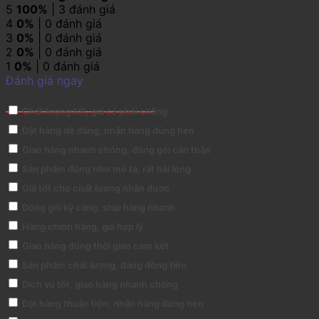
5
100%
| 3 đánh giá
4
0%
| 0 đánh giá
3
0%
| 0 đánh giá
2
0%
| 0 đánh giá
1
0%
| 0 đánh giá
Đánh giá ngay
Đánh giá Khay cố định 600
Chất lượng tốt, giá cả phải chăng
Đặt hàng dễ dàng, nhận hàng đúng hẹn
Giao hàng nhanh chóng, đóng gói cẩn thận
Sản phẩm đúng như mô tả, rất hài lòng
Giá tốt cho chất lượng nhận được
Đóng gói kỹ càng, ship hàng nhanh
Hàng chính hãng, giá hợp lý
Giao hàng đúng thời gian cam kết
Sản phẩm chất lượng, đáng đồng tiền
Dịch vụ tốt, giao hàng nhanh chóng
Đặt hàng thuận tiện, nhận hàng đúng hẹn