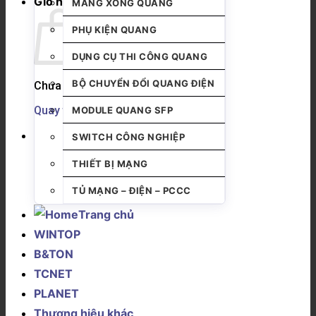
Giỏ hàng
MĂNG XÔNG QUANG
PHỤ KIỆN QUANG
DỤNG CỤ THI CÔNG QUANG
BỘ CHUYỂN ĐỔI QUANG ĐIỆN
Chưa có sản phẩm trong giỏ hàng.
Quay trở lại cửa hàng
MODULE QUANG SFP
SWITCH CÔNG NGHIỆP
THIẾT BỊ MẠNG
TỦ MẠNG – ĐIỆN – PCCC
Trang chủ
WINTOP
B&TON
TCNET
PLANET
Thương hiệu khác