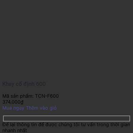
Khay cố định 600
Mã sản phẩm:
TCN-F600
374.000
₫
Mua ngay
Thêm vào giỏ
Để lại thông tin để được chúng tôi tư vấn trong thời gian
nhanh nhất