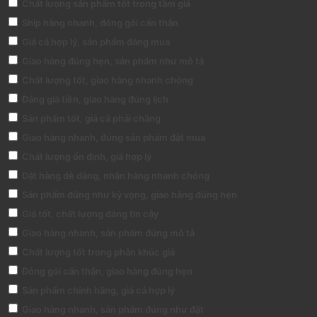
Chất lượng sản phẩm tốt trong tầm giá
Ship hàng nhanh, đóng gói cẩn thận
Giá cả hợp lý, sản phẩm đáng mua
Giao hàng đúng hẹn, sản phẩm như mô tả
Chất lượng tốt, giao hàng nhanh chóng
Đáng giá tiền, giao hàng đúng lịch
Sản phẩm tốt, giá cả phải chăng
Giao hàng nhanh, đúng sản phẩm đặt mua
Chất lượng ổn định, giá hợp lý
Đặt hàng dễ dàng, nhận hàng nhanh chóng
Sản phẩm đúng như kỳ vọng, giao hàng đúng hẹn
Giá tốt, chất lượng đáng tin cậy
Giao hàng nhanh, sản phẩm đúng mô tả
Chất lượng tốt trong phân khúc giá
Đóng gói cẩn thận, giao hàng đúng hẹn
Sản phẩm chính hãng, giá cả hợp lý
Giao hàng nhanh, sản phẩm đúng như đặt