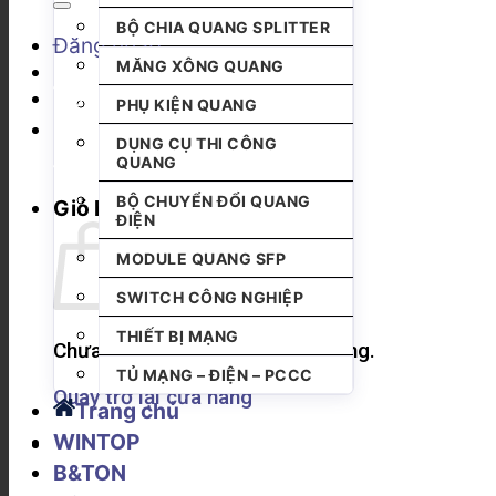
BỘ CHIA QUANG SPLITTER
Đăng nhập
MĂNG XÔNG QUANG
PHỤ KIỆN QUANG
DỤNG CỤ THI CÔNG
QUANG
BỘ CHUYỂN ĐỔI QUANG
Giỏ hàng
ĐIỆN
MODULE QUANG SFP
SWITCH CÔNG NGHIỆP
THIẾT BỊ MẠNG
Chưa có sản phẩm trong giỏ hàng.
TỦ MẠNG – ĐIỆN – PCCC
Quay trở lại cửa hàng
Trang chủ
WINTOP
B&TON