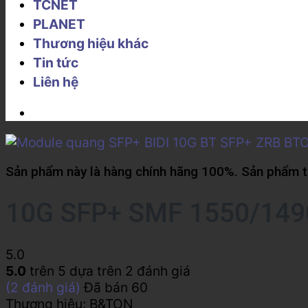
TCNET
PLANET
Thương hiệu khác
Tin tức
Liên hệ
Sản phẩm này là hàng chính hãng 100%. Sản phẩm từ
10G SFP+ SMF 1550/14
5.0
5.0
trên 5 dựa trên
2
đánh giá
(
2
đánh giá)
Đã bán
60
Thương hiệu:
B&TON