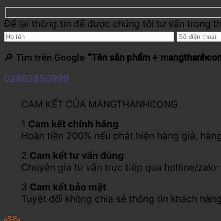
Để lại thông tin để được chúng tôi tư vấn trong t
🔎 Tìm trên Google
“Tên sản phẩm + mangthanhco
02862850999
CAM KẾT CỦA MANGTHANHCONG
1
Cam kết chính hãng
Hoàn tiền 200% nếu phát hiện hàng giả, hàng
2
Cam kết tư vấn đúng
Chuyên gia tư vấn trực tiếp qua hotline/za
3
Cam kết bảo mật
Tuyệt đối không chia sẻ thông tin khách hàng