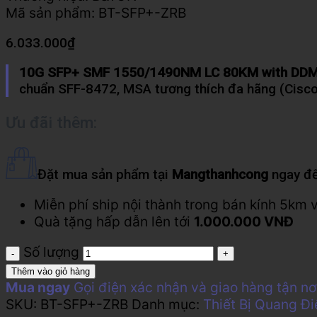
Mã sản phẩm:
BT-SFP+-ZRB
6.033.000
₫
10G SFP+ SMF 1550/1490NM LC 80KM with DD
chuẩn SFF-8472, MSA tương thích đa hãng (Cisco,
Ưu đãi thêm:
Đặt mua sản phẩm tại
Mangthanhcong
ngay để
Miễn phí ship nội thành trong bán kính 5km 
Quà tặng hấp dẫn lên tới
1.000.000 VNĐ
Số lượng
Thêm vào giỏ hàng
Mua ngay
Gọi điện xác nhận và giao hàng tận nơ
SKU:
BT-SFP+-ZRB
Danh mục:
Thiết Bị Quang Đ