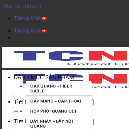
Skip to content
Tiếng Việt
Tiếng Việt
DANH MỤC SẢN PHẨM
CÁP QUANG – FIBER
CABLE
Tìm kiếm:
CÁP MẠNG – CÁP THOẠI
HỘP PHỐI QUANG ODF
Tìm kiếm:
DÂY NHẢY – DÂY NỐI
QUANG