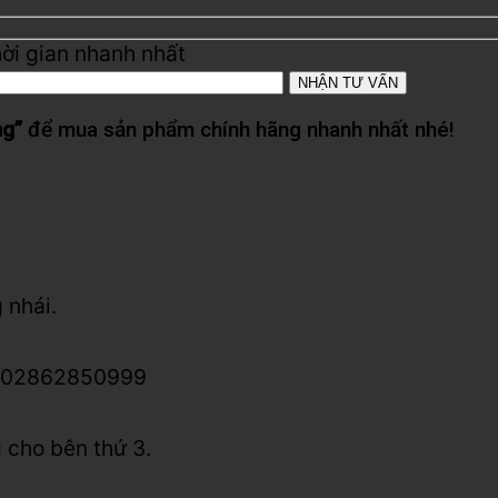
hời gian nhanh nhất
ng”
để mua sản phẩm chính hãng nhanh nhất nhé!
 nhái.
lo: 02862850999
 cho bên thứ 3.