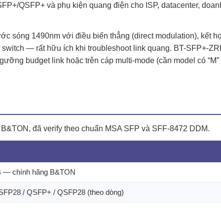
FP+/QSFP+ và phụ kiện quang điện cho ISP, datacenter, doanh
 sóng 1490nm với điều biến thẳng (direct modulation), kết hợ
 switch — rất hữu ích khi troubleshoot link quang. BT-SFP+-ZR
ưỡng budget link hoặc trên cáp multi-mode (cần model có “M
của B&TON, đã verify theo chuẩn MSA SFP và SFF-8472 DDM.
 — chính hãng B&TON
 SFP28 / QSFP+ / QSFP28 (theo dòng)