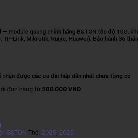
M
— module quang chính hãng B&TON tốc độ 10G, kh
 TP-Link, Mikrotik, Ruijie, Huawei). Bảo hành 36 th
 nhận được các ưu đãi hấp dẫn nhất chưa từng có
với đơn hàng từ
500.000 VNĐ
i
iện B&TON
Thẻ:
2025
,
2026