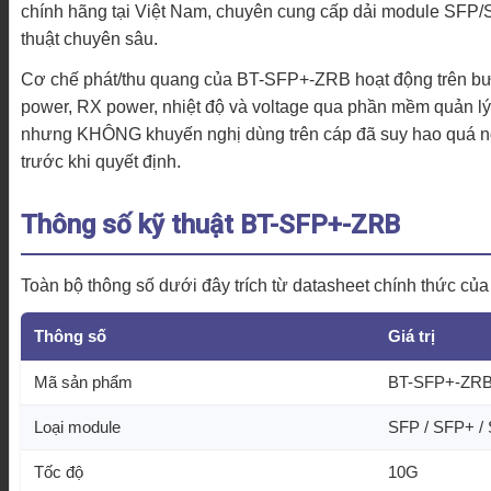
chính hãng tại Việt Nam, chuyên cung cấp dải module SFP/S
thuật chuyên sâu.
Cơ chế phát/thu quang của BT-SFP+-ZRB hoạt động trên bước
power, RX power, nhiệt độ và voltage qua phần mềm quản lý
nhưng KHÔNG khuyến nghị dùng trên cáp đã suy hao quá ng
trước khi quyết định.
Thông số kỹ thuật BT-SFP+-ZRB
Toàn bộ thông số dưới đây trích từ datasheet chính thức 
Thông số
Giá trị
Mã sản phẩm
BT-SFP+-ZRB
Loại module
SFP / SFP+ /
Tốc độ
10G