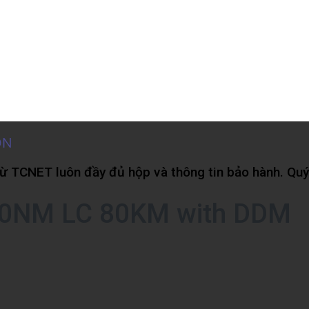
 TCNET luôn đầy đủ hộp và thông tin bảo hành. Quý 
90NM LC 80KM with DDM