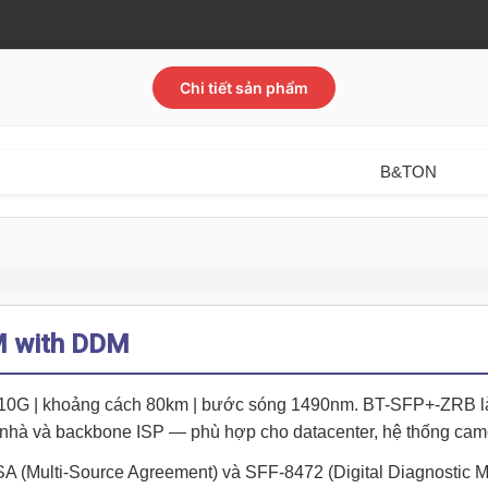
Chi tiết sản phẩm
B&TON
 with DDM
ộ 10G | khoảng cách 80km | bước sóng 1490nm. BT-SFP+-ZRB
 toà nhà và backbone ISP — phù hợp cho datacenter, hệ thống 
(Multi-Source Agreement) và SFF-8472 (Digital Diagnostic Mo