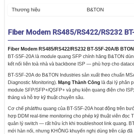
Thương hiệu
B&TON
Fiber Modem RS485/RS422/RS232 BT
Fiber Modem RS485/RS422/RS232 BT-S5F-20A/B BTON
BT-S5F-20A là module quang SFP chính hãng B&TON dù
kết nối liên toà nhà và backbone ISP — phù hợp cho data
BT-S5F-20A do B&TON Industries sản xuất theo chuẩn MSA 
Diagnostic Monitoring).
Mạng Thành Công
là đại lý phân 
module SFP/SFP+/QSFP+ và phụ kiện quang điện cho ISP, 
tháng và hỗ trợ kỹ thuật chuyên sâu.
Cơ chế phát/thu quang của BT-S5F-20A hoạt động trên bước
hợp DDM real-time monitoring cho phép kỹ thuật viên đọc 
quản lý switch — rất hữu ích khi troubleshoot link quang.
mới hàn nối, nhưng KHÔNG khuyến nghị dùng trên cáp đã s