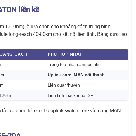
&TON liền kề
 1310nm) là lựa chọn cho khoảng cách trung bình;
ule long-reach 40-80km cho kết nối liên tỉnh. Bảng dưới so
OẢNG CÁCH
PHÙ HỢP NHẤT
m
Trong toà nhà, campus nhỏ
km
Uplink core, MAN nội thành
km
Liên quận/huyện
-120km
Liên tỉnh, backbone ISP
à lựa chọn tối ưu cho uplink switch core và mạng MAN
S5F-20A