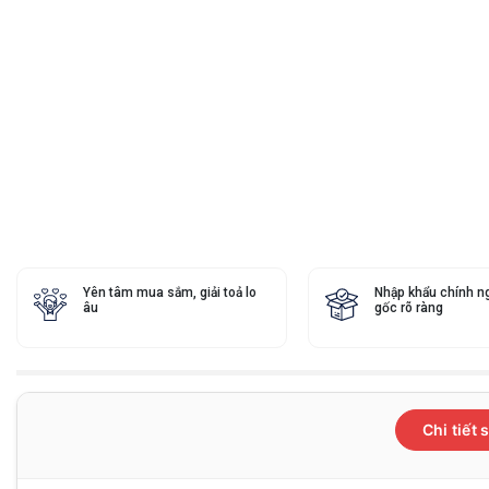
Yên tâm mua sắm, giải toả lo
Nhập khẩu chính n
âu
gốc rõ ràng
Chi tiết