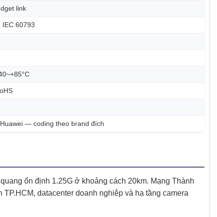
get link
 IEC 60793
 -40~+85°C
RoHS
e, Huawei — coding theo brand đích
k quang ổn định 1.25G ở khoảng cách 20km. Mạng Thành
h TP.HCM, datacenter doanh nghiệp và hạ tầng camera