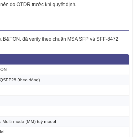
 nên đo OTDR trước khi quyết định.
 của B&TON, đã verify theo chuẩn MSA SFP và SFF-8472
TON
 QSFP28 (theo dòng)
 Multi-mode (MM) tuỳ model
del