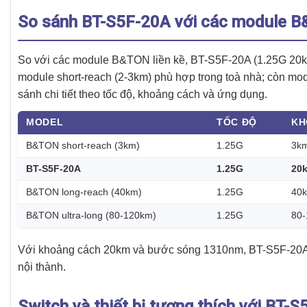
So sánh BT-S5F-20A với các module B
So với các module B&TON liền kề, BT-S5F-20A (1.25G 20km
module short-reach (2-3km) phù hợp trong toà nhà; còn mod
sánh chi tiết theo tốc độ, khoảng cách và ứng dụng.
MODEL
TỐC ĐỘ
KH
B&TON short-reach (3km)
1.25G
3k
BT-S5F-20A
1.25G
20
B&TON long-reach (40km)
1.25G
40
B&TON ultra-long (80-120km)
1.25G
80
Với khoảng cách 20km và bước sóng 1310nm, BT-S5F-20A l
nội thành.
Switch và thiết bị tương thích với BT-