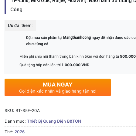
TP-Link, Mikrotik, Ruijie, Huawei). Bảo hành 36 tháng 
Công.
Ưu đãi thêm:
Đặt mua sản phẩm tại
Mangthanhcong
ngay để nhận được các ưu 
chưa từng có
Miễn phí ship nội thành trong bán kính 5km với đơn hàng từ
500.000
Quà tặng hấp dẫn lên tới
1.000.000 VNĐ
MUA NGAY
Gọi điện xác nhận và giao hàng tận nơi
SKU:
BT-S5F-20A
Danh mục:
Thiết Bị Quang Điện B&TON
Thẻ:
2026