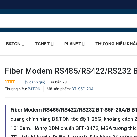
B&TON
TCNET
PLANET
THƯƠNG HIỆU KHÁ
Fiber Modem RS485/RS422/RS232 
(
3
đánh giá)
Đã bán
78
5.0
3
trên 5
Thương hiệu:
B&TON
Mã sản phẩm:
BT-S5F-20A
dựa trên
đánh giá
Fiber Modem RS485/RS422/RS232 BT-S5F-20A/B 
quang chính hãng B&TON tốc độ 1.25G, khoảng cách 
1310nm. Hỗ trợ DDM chuẩn SFF-8472, MSA tương thích