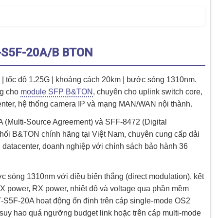
-S5F-20A/B BTON
| tốc độ 1.25G | khoảng cách 20km | bước sóng 1310nm.
ng cho
module SFP B&TON
, chuyên cho uplink switch core,
center, hệ thống camera IP và mạng MAN/WAN nội thành.
(Multi-Source Agreement) và SFF-8472 (Digital
phối B&TON chính hãng tại Việt Nam, chuyên cung cấp dải
datacenter, doanh nghiệp với chính sách bảo hành 36
 sóng 1310nm với điều biến thẳng (direct modulation), kết
TX power, RX power, nhiệt độ và voltage qua phần mềm
 BT-S5F-20A hoạt động ổn định trên cáp single-mode OS2
uy hao quá ngưỡng budget link hoặc trên cáp multi-mode