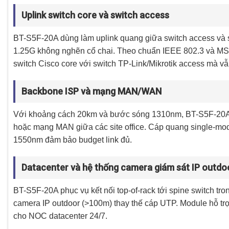
Uplink switch core và switch access
BT-S5F-20A dùng làm uplink quang giữa switch access và 
1.25G không nghẽn cổ chai. Theo chuẩn IEEE 802.3 và MSA
switch Cisco core với switch TP-Link/Mikrotik access mà 
Backbone ISP và mạng MAN/WAN
Với khoảng cách 20km và bước sóng 1310nm, BT-S5F-20A p
hoặc mạng MAN giữa các site office. Cáp quang single-m
1550nm đảm bảo budget link đủ.
Datacenter và hệ thống camera giám sát IP outdo
BT-S5F-20A phục vụ kết nối top-of-rack tới spine switch t
camera IP outdoor (>100m) thay thế cáp UTP. Module hỗ trợ
cho NOC datacenter 24/7.