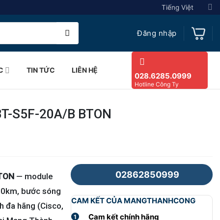
Tiếng Việt
Đăng nhập
C
TIN TỨC
LIÊN HỆ
028.6285.0999
Hotline Công Ty
BT-S5F-20A/B BTON
02862850999
BTON
— module
20km, bước sóng
CAM KẾT CỦA MANGTHANHCONG
 đa hãng (Cisco,
Cam kết chính hãng
1