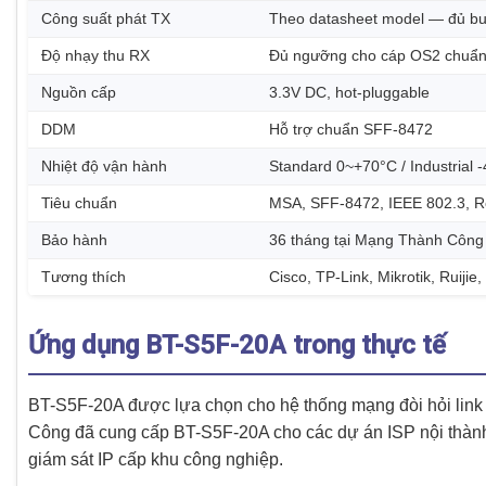
Công suất phát TX
Theo datasheet model — đủ bud
Độ nhạy thu RX
Đủ ngưỡng cho cáp OS2 chuẩn
Nguồn cấp
3.3V DC, hot-pluggable
DDM
Hỗ trợ chuẩn SFF-8472
Nhiệt độ vận hành
Standard 0~+70°C / Industrial
Tiêu chuẩn
MSA, SFF-8472, IEEE 802.3, 
Bảo hành
36 tháng tại Mạng Thành Công
Tương thích
Cisco, TP-Link, Mikrotik, Ruiji
Ứng dụng BT-S5F-20A trong thực tế
BT-S5F-20A được lựa chọn cho hệ thống mạng đòi hỏi lin
Công đã cung cấp BT-S5F-20A cho các dự án ISP nội thàn
giám sát IP cấp khu công nghiệp.