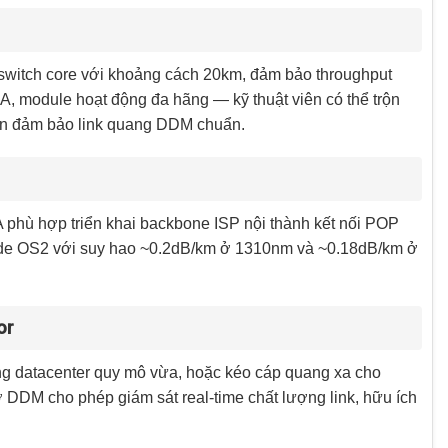
switch core với khoảng cách 20km, đảm bảo throughput
, module hoạt động đa hãng — kỹ thuật viên có thể trộn
vẫn đảm bảo link quang DDM chuẩn.
hù hợp triển khai backbone ISP nội thành kết nối POP
ode OS2 với suy hao ~0.2dB/km ở 1310nm và ~0.18dB/km ở
or
rong datacenter quy mô vừa, hoặc kéo cáp quang xa cho
 DDM cho phép giám sát real-time chất lượng link, hữu ích