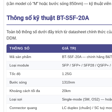
(cần model có “M” hoặc bước sóng 850nm) — kỹ thuật viên
Thông số kỹ thuật BT-S5F-20A
Toàn bộ thông số dưới đây trích từ datasheet chính thức
DDM.
THÔNG SỐ
GIÁ TRỊ
Mã sản phẩm
BT-S5F-20A — chính hãng B&
Loại module
SFP / SFP+ / SFP28 / QSFP+ /
Tốc độ
1.25G
Bước sóng
1310nm
Khoảng cách tối đa
20km
Loại sợi
Single-mode (SM, OS2) — hoặc
Connector quang
LC duplex (chuẩn) / SC tuỳ mo