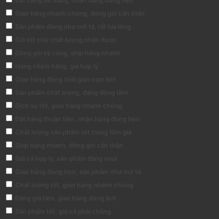
Giao hàng nhanh chóng, đóng gói cẩn thận
Sản phẩm đúng như mô tả, rất hài lòng
Giá tốt cho chất lượng nhận được
Đóng gói kỹ càng, ship hàng nhanh
Hàng chính hãng, giá hợp lý
Giao hàng đúng thời gian cam kết
Sản phẩm chất lượng, đáng đồng tiền
Dịch vụ tốt, giao hàng nhanh chóng
Đặt hàng thuận tiện, nhận hàng đúng hẹn
Chất lượng sản phẩm tốt trong tầm giá
Ship hàng nhanh, đóng gói cẩn thận
Giá cả hợp lý, sản phẩm đáng mua
Giao hàng đúng hẹn, sản phẩm như mô tả
Chất lượng tốt, giao hàng nhanh chóng
Đáng giá tiền, giao hàng đúng lịch
Sản phẩm tốt, giá cả phải chăng