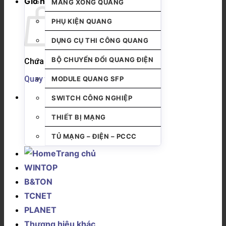
Giỏ hàng
MĂNG XÔNG QUANG
PHỤ KIỆN QUANG
DỤNG CỤ THI CÔNG QUANG
BỘ CHUYỂN ĐỔI QUANG ĐIỆN
Chưa có sản phẩm trong giỏ hàng.
Quay trở lại cửa hàng
MODULE QUANG SFP
SWITCH CÔNG NGHIỆP
THIẾT BỊ MẠNG
TỦ MẠNG – ĐIỆN – PCCC
Trang chủ
WINTOP
B&TON
TCNET
PLANET
Thương hiệu khác