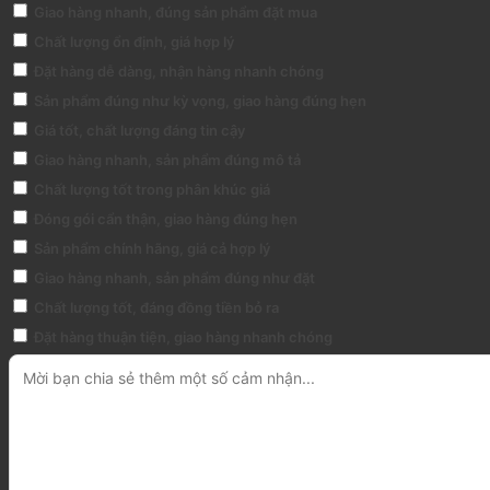
Giao hàng nhanh, đúng sản phẩm đặt mua
Chất lượng ổn định, giá hợp lý
Đặt hàng dễ dàng, nhận hàng nhanh chóng
Sản phẩm đúng như kỳ vọng, giao hàng đúng hẹn
Giá tốt, chất lượng đáng tin cậy
Giao hàng nhanh, sản phẩm đúng mô tả
Chất lượng tốt trong phân khúc giá
Đóng gói cẩn thận, giao hàng đúng hẹn
Sản phẩm chính hãng, giá cả hợp lý
Giao hàng nhanh, sản phẩm đúng như đặt
Chất lượng tốt, đáng đồng tiền bỏ ra
Đặt hàng thuận tiện, giao hàng nhanh chóng