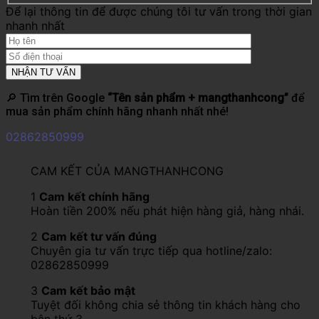
Để lại thông tin để được chúng tôi tư vấn trong thời gian
nhanh nhất
🔎 Tìm trên Google
“Tên sản phẩm + mangthanhcong”
để
mua sản phẩm chính hãng nhanh nhất nhé!
02862850999
CAM KẾT CỦA MANGTHANHCONG
1
Cam kết chính hãng
Hoàn tiền 200% nếu phát hiện hàng giả, hàng nhái.
2
Cam kết tư vấn đúng
Chuyên gia tư vấn trực tiếp qua hotline/zalo:
02862850999
3
Cam kết bảo mật
Tuyệt đối không chia sẻ thông tin khách hàng cho