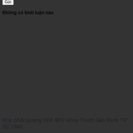
Gửi
Không có bình luận nào
Hộp phối quang ODF 8FO Khay Trượt Gắn Rack 19”
SC OM3