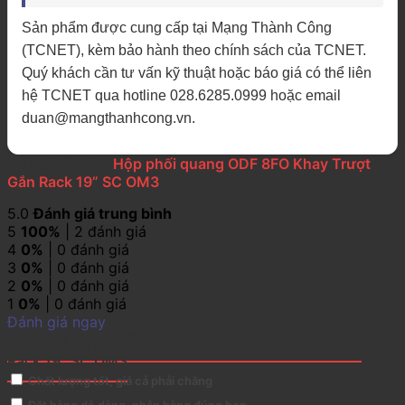
Sản phẩm được cung cấp tại Mạng Thành Công
(TCNET), kèm bảo hành theo chính sách của TCNET.
Quý khách cần tư vấn kỹ thuật hoặc báo giá có thể liên
hệ TCNET qua hotline 028.6285.0999 hoặc email
duan@mangthanhcong.vn.
2 đánh giá cho
Hộp phối quang ODF 8FO Khay Trượt
Gắn Rack 19” SC OM3
5.0
Đánh giá trung bình
5
100%
| 2 đánh giá
4
0%
| 0 đánh giá
3
0%
| 0 đánh giá
2
0%
| 0 đánh giá
1
0%
| 0 đánh giá
Đánh giá ngay
Đánh giá Hộp phối quang ODF 8FO Khay Trượt Gắn
Rack 19” SC OM3
Chất lượng tốt, giá cả phải chăng
Đặt hàng dễ dàng, nhận hàng đúng hẹn