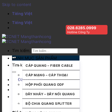
Skip to content
Tiếng Việt
Tiếng Việt
028.6285.0999
Hotline Công Ty
Tìm kiếm:
DANH MỤC SẢN PHẨM
Tìm kiếm:
CÁP QUANG – FIBER CABLE
CÁP MẠNG – CÁP THOẠI
Đăng nhập
HỘP PHỐI QUANG ODF
DÂY NHẢY – DÂY NỐI QUANG
BỘ CHIA QUANG SPLITTER