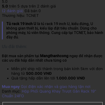
5.0
5.0
trên 5 dựa trên
2
đánh giá
(
2
đánh giá)
Đã bán
0
Thương hiệu:
TCNET
Tủ rack 19 inch U
là tủ rack 19 inch U, kiểu đứng, U
không gian thiết bị, kiểu lắp đặt tiêu chuẩn. Dùng cho
phòng máy, tủ viễn thông. Cung cấp tại TCNET, bảo hành
đầy đủ.
Ưu đãi thêm:
Đặt mua sản phẩm tại
Mangthanhcong
ngay để nhận được
các ưu đãi hấp dẫn nhất chưa từng có
Miễn phí ship nội thành trong bán kính 5km với đơn
hàng từ
500.000 VNĐ
Quà tặng hấp dẫn lên tới
1.000.000 VNĐ
Mua ngay
Gọi điện xác nhận và giao hàng tận nơi
Danh mục:
Hộp Phối Quang Khay Trượt Gắn Rack 19"
Chuẩn 24FO