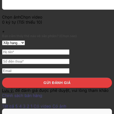
Chọn ảnh
Chọn video
0 ký tự (Tối thiểu 10)
+
Bạn cảm thấy thế nào về sản phẩm? (Chọn sao)
Lưu ý:
để đánh giá được phê duyệt, vui lòng tham khảo
Chính sách bán hàng
Tất cả
5
4
3
2
1
Có video
Có ảnh