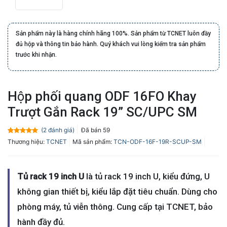
Sản phẩm này là hàng chính hãng 100%. Sản phẩm từ TCNET luôn đầy
đủ hộp và thông tin bảo hành. Quý khách vui lòng kiểm tra sản phẩm
trước khi nhận.
Hộp phối quang ODF 16FO Khay
Trượt Gắn Rack 19” SC/UPC SM
(
2
đánh giá)
Đã bán
59
5.0
2
trên 5
Thương hiệu:
TCNET
Mã sản phẩm:
TCN-ODF-16F-19R-SCUP-SM
dựa trên
đánh giá
Tủ rack 19 inch U
là tủ rack 19 inch U, kiểu đứng, U
không gian thiết bị, kiểu lắp đặt tiêu chuẩn. Dùng cho
phòng máy, tủ viễn thông. Cung cấp tại TCNET, bảo
hành đầy đủ.