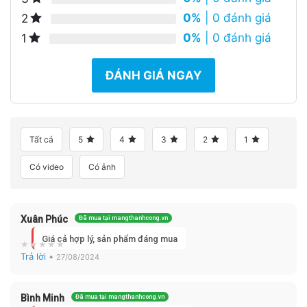
0%
| 0 đánh giá
2
0%
| 0 đánh giá
1
ĐÁNH GIÁ NGAY
Tất cả
5
4
3
2
1
Có video
Có ảnh
Xuân Phúc
Đã mua tại mangthanhcong.vn
Giá cả hợp lý, sản phẩm đáng mua
Trả lời
•
27/08/2024
Bình Minh
Đã mua tại mangthanhcong.vn