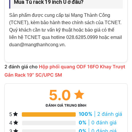
Mua Tủ rack 19 inch U ở đâu?
Sản phẩm được cung cấp tại Mạng Thành Công
(TCNET), kèm bảo hành theo chính sách của TCNET.
Quý khách cần tư vấn kỹ thuật hoặc báo giá có thể
liên hệ TCNET qua hotline 028.6285.0999 hoặc email
duan@mangthanhcong.vn.
2 đánh giá cho
Hộp phối quang ODF 16FO Khay Trượt
Gắn Rack 19” SC/UPC SM
5.0
ĐÁNH GIÁ TRUNG BÌNH
100%
| 2 đánh giá
5
0%
| 0 đánh giá
4
0%
| 0 đánh giá
3