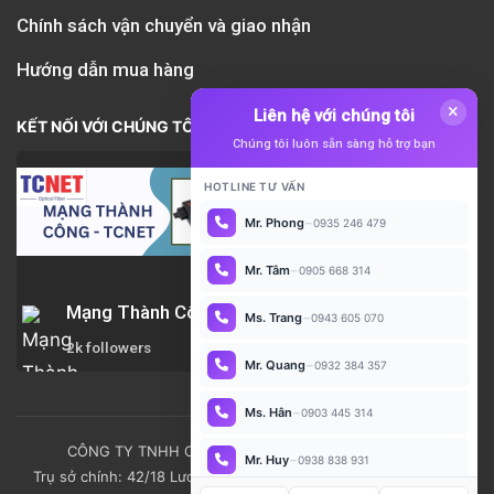
Chính sách vận chuyển và giao nhận
Hướng dẫn mua hàng
Liên hệ với chúng tôi
KẾT NỐI VỚI CHÚNG TÔI
Chúng tôi luôn sẵn sàng hỗ trợ bạn
HOTLINE TƯ VẤN
-
Mr. Phong
0935 246 479
-
Mr. Tâm
0905 668 314
Mạng Thành Công-
-
Ms. Trang
0943 605 070
2k followers
-
Mr. Quang
0932 384 357
-
Ms. Hân
0903 445 314
CÔNG TY TNHH CÔNG NGHỆ MẠNG THÀNH CÔNG
-
Mr. Huy
0938 838 931
Trụ sở chính: 42/18 Lương Thế Vinh, P. Phú Thạnh, TP. Hồ Chí