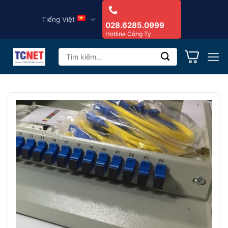
Skip
Tiếng Việt
to
028.6285.0999
Hotline Công Ty
content
Tìm
kiếm: