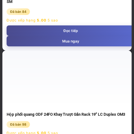
SM
Đã bán 84
Được xếp hạng
5.00
5 sao
Đọc tiếp
Mua ngay
Hộp phối quang ODF 24FO Khay Trượt Gắn Rack 19” LC Duplex OM3
Đã bán 98
Được xếp hạng
5.00
5 sao