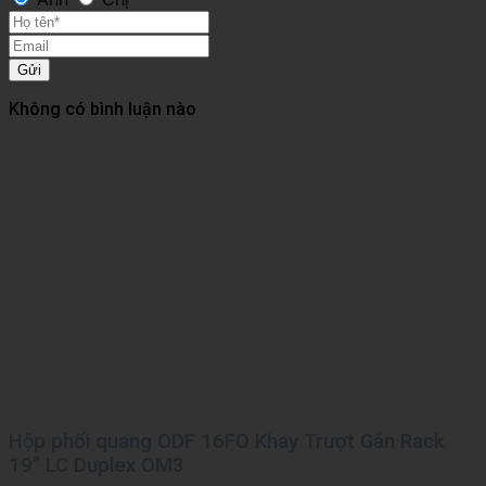
Gửi
Không có bình luận nào
Hộp phối quang ODF 16FO Khay Trượt Gắn Rack
19” LC Duplex OM3