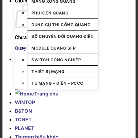
Giỏ hàng
MĂNG XÔNG QUANG
PHỤ KIỆN QUANG
DỤNG CỤ THI CÔNG QUANG
BỘ CHUYỂN ĐỔI QUANG ĐIỆN
Chưa có sản phẩm trong giỏ hàng.
Quay trở lại cửa hàng
MODULE QUANG SFP
SWITCH CÔNG NGHIỆP
THIẾT BỊ MẠNG
TỦ MẠNG – ĐIỆN – PCCC
Trang chủ
WINTOP
B&TON
TCNET
PLANET
Thương hiệu khác