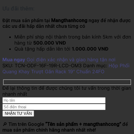
Ưu đãi thêm:
Đặt mua sản phẩm tại
Mangthanhcong
ngay để nhận được
các ưu đãi hấp dẫn nhất chưa từng có
Miễn phí ship nội thành trong bán kính 5km với đơn
hàng từ
500.000 VNĐ
Quà tặng hấp dẫn lên tới
1.000.000 VNĐ
Mua ngay
Gọi điện xác nhận và giao hàng tận nơi
SKU:
TCN-ODF-16F-19R-LCD-OM3
Danh mục:
Hộp Phối
Quang Khay Trượt Gắn Rack 19" Chuẩn 24FO
Để lại thông tin để được chúng tôi tư vấn trong thời gian
nhanh nhất
🔎 Tìm trên Google
“Tên sản phẩm + mangthanhcong”
để
mua sản phẩm chính hãng nhanh nhất nhé!