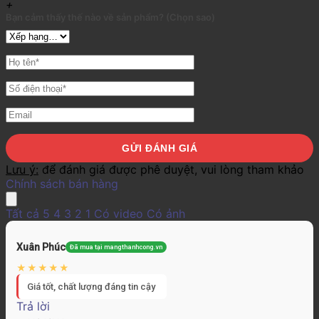
+
Bạn cảm thấy thế nào về sản phẩm? (Chọn sao)
Lưu ý:
để đánh giá được phê duyệt, vui lòng tham khảo
Chính sách bán hàng
Tất cả
5
4
3
2
1
Có video
Có ảnh
Xuân Phúc
Đã mua tại mangthanhcong.vn
Giá tốt, chất lượng đáng tin cậy
Trả lời