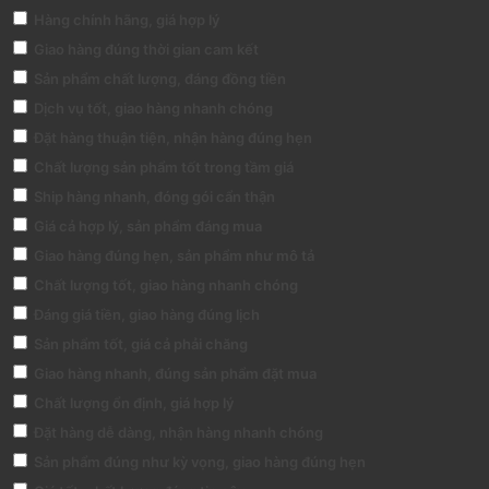
Hàng chính hãng, giá hợp lý
Giao hàng đúng thời gian cam kết
Sản phẩm chất lượng, đáng đồng tiền
Dịch vụ tốt, giao hàng nhanh chóng
Đặt hàng thuận tiện, nhận hàng đúng hẹn
Chất lượng sản phẩm tốt trong tầm giá
Ship hàng nhanh, đóng gói cẩn thận
Giá cả hợp lý, sản phẩm đáng mua
Giao hàng đúng hẹn, sản phẩm như mô tả
Chất lượng tốt, giao hàng nhanh chóng
Đáng giá tiền, giao hàng đúng lịch
Sản phẩm tốt, giá cả phải chăng
Giao hàng nhanh, đúng sản phẩm đặt mua
Chất lượng ổn định, giá hợp lý
Đặt hàng dễ dàng, nhận hàng nhanh chóng
Sản phẩm đúng như kỳ vọng, giao hàng đúng hẹn