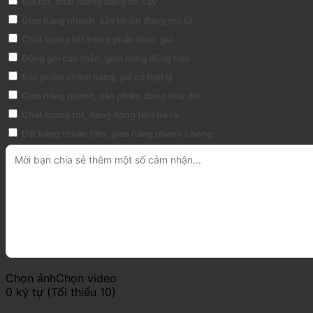
Giá tốt, chất lượng đáng tin cậy
Giao hàng nhanh, sản phẩm đúng mô tả
Chất lượng tốt trong phân khúc giá
Đóng gói cẩn thận, giao hàng đúng hẹn
Sản phẩm chính hãng, giá cả hợp lý
Giao hàng nhanh, sản phẩm đúng như đặt
Chất lượng tốt, đáng đồng tiền bỏ ra
Đặt hàng thuận tiện, giao hàng nhanh chóng
Chọn ảnh
Chọn video
0 ký tự (Tối thiểu 10)