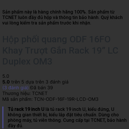
Sản phẩm này là hàng chính hãng 100%. Sản phẩm từ
TCNET luôn đầy đủ hộp và thông tin bảo hành. Quý khách
vui lòng kiểm tra sản phẩm trước khi nhận.
Hộp phối quang ODF 16FO
Khay Trượt Gắn Rack 19” LC
Duplex OM3
5.0
5.0
trên 5 dựa trên
3
đánh giá
(
3
đánh giá)
Đã bán
39
Thương hiệu:
TCNET
Mã sản phẩm:
TCN-ODF-16F-19R-LCD-OM3
Tủ rack 19 inch U
là tủ rack 19 inch U, kiểu đứng, U
không gian thiết bị, kiểu lắp đặt tiêu chuẩn. Dùng cho
phòng máy, tủ viễn thông. Cung cấp tại TCNET, bảo hành
đầy đủ.