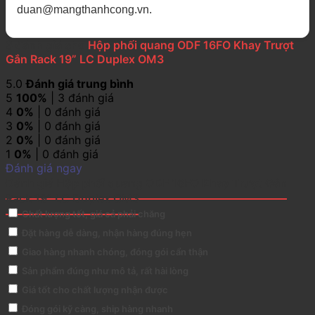
duan@mangthanhcong.vn.
3 đánh giá cho
Hộp phối quang ODF 16FO Khay Trượt
Gắn Rack 19” LC Duplex OM3
5.0
Đánh giá trung bình
5
100%
| 3 đánh giá
4
0%
| 0 đánh giá
3
0%
| 0 đánh giá
2
0%
| 0 đánh giá
1
0%
| 0 đánh giá
Đánh giá ngay
Đánh giá Hộp phối quang ODF 16FO Khay Trượt Gắn
Rack 19” LC Duplex OM3
Chất lượng tốt, giá cả phải chăng
Đặt hàng dễ dàng, nhận hàng đúng hẹn
Giao hàng nhanh chóng, đóng gói cẩn thận
Sản phẩm đúng như mô tả, rất hài lòng
Giá tốt cho chất lượng nhận được
Đóng gói kỹ càng, ship hàng nhanh