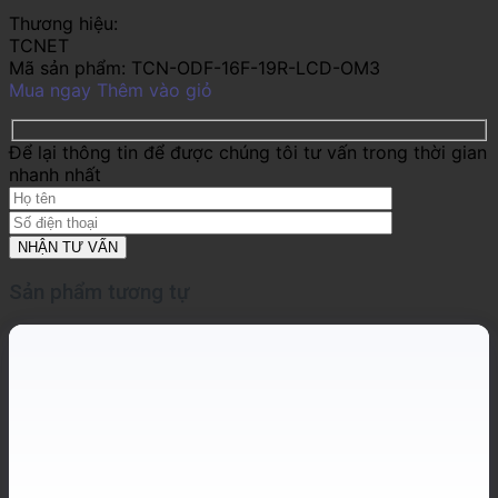
Thương hiệu:
TCNET
Mã sản phẩm:
TCN-ODF-16F-19R-LCD-OM3
Mua ngay
Thêm vào giỏ
Để lại thông tin để được chúng tôi tư vấn trong thời gian
nhanh nhất
Sản phẩm tương tự