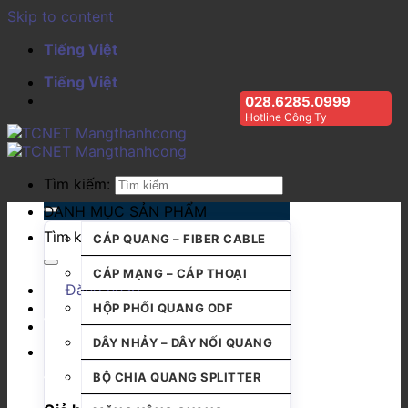
Skip to content
Tiếng Việt
Tiếng Việt
028.6285.0999
Hotline Công Ty
Tìm kiếm:
DANH MỤC SẢN PHẨM
Tìm kiếm:
CÁP QUANG – FIBER CABLE
CÁP MẠNG – CÁP THOẠI
Đăng nhập
HỘP PHỐI QUANG ODF
DÂY NHẢY – DÂY NỐI QUANG
BỘ CHIA QUANG SPLITTER