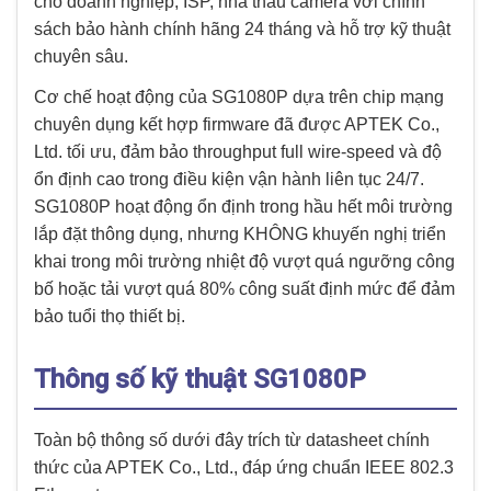
cho doanh nghiệp, ISP, nhà thầu camera với chính
sách bảo hành chính hãng 24 tháng và hỗ trợ kỹ thuật
chuyên sâu.
Cơ chế hoạt động của SG1080P dựa trên chip mạng
chuyên dụng kết hợp firmware đã được APTEK Co.,
Ltd. tối ưu, đảm bảo throughput full wire-speed và độ
ổn định cao trong điều kiện vận hành liên tục 24/7.
SG1080P hoạt động ổn định trong hầu hết môi trường
lắp đặt thông dụng, nhưng KHÔNG khuyến nghị triển
khai trong môi trường nhiệt độ vượt quá ngưỡng công
bố hoặc tải vượt quá 80% công suất định mức để đảm
bảo tuổi thọ thiết bị.
Thông số kỹ thuật SG1080P
Toàn bộ thông số dưới đây trích từ datasheet chính
thức của APTEK Co., Ltd., đáp ứng chuẩn IEEE 802.3