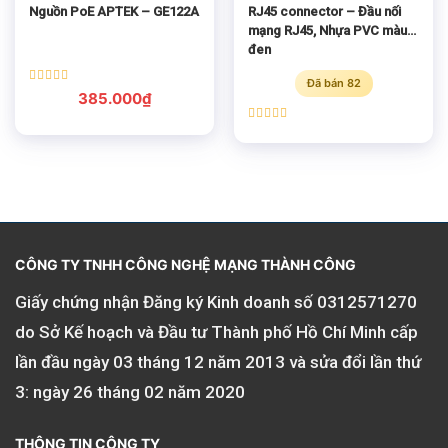
Nguồn PoE APTEK – GE122A
RJ45 connector – Đầu nối
mạng RJ45, Nhựa PVC màu
đen
Đã bán 82
Được xếp
385.000
₫
hạng
5.00
5 sao
Được xếp
hạng
5.00
5 sao
CÔNG TY TNHH CÔNG NGHỆ MẠNG THÀNH CÔNG
Giấy chứng nhận Đăng ký Kinh doanh số
0312571270
do Sở Kế hoạch và Đầu tư Thành phố Hồ Chí Minh cấp
lần đầu ngày 03 tháng 12 năm 2013 và sửa đổi lần thứ
3: ngày 26 tháng 02 năm 2020
THÔNG TIN CÔNG TY