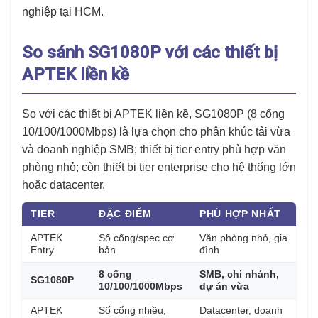
nghiệp tại HCM.
So sánh SG1080P với các thiết bị
APTEK liền kề
So với các thiết bị APTEK liền kề, SG1080P (8 cổng
10/100/1000Mbps) là lựa chọn cho phân khúc tải vừa
và doanh nghiệp SMB; thiết bị tier entry phù hợp văn
phòng nhỏ; còn thiết bị tier enterprise cho hệ thống lớn
hoặc datacenter.
TIER
ĐẶC ĐIỂM
PHÙ HỢP NHẤT
APTEK
Số cổng/spec cơ
Văn phòng nhỏ, gia
Entry
bản
đình
8 cổng
SMB, chi nhánh,
SG1080P
10/100/1000Mbps
dự án vừa
APTEK
Số cổng nhiều,
Datacenter, doanh