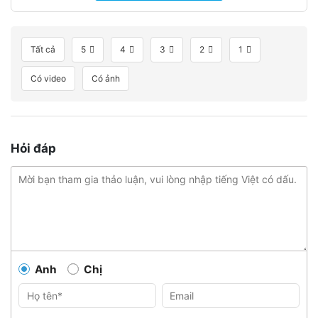
Tất cả
5
4
3
2
1
Có video
Có ảnh
Hỏi đáp
Anh
Chị