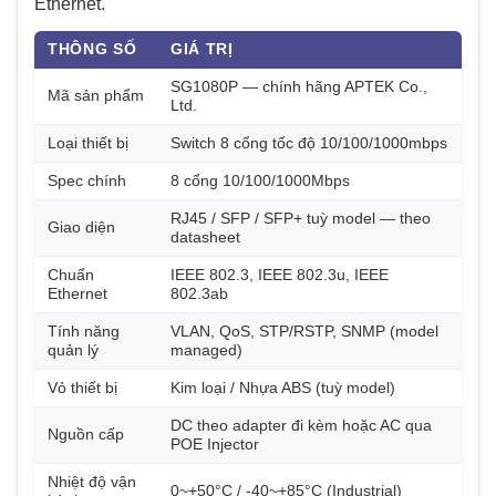
Ethernet.
THÔNG SỐ
GIÁ TRỊ
SG1080P — chính hãng APTEK Co.,
Mã sản phẩm
Ltd.
Loại thiết bị
Switch 8 cổng tốc độ 10/100/1000mbps
Spec chính
8 cổng 10/100/1000Mbps
RJ45 / SFP / SFP+ tuỳ model — theo
Giao diện
datasheet
Chuẩn
IEEE 802.3, IEEE 802.3u, IEEE
Ethernet
802.3ab
Tính năng
VLAN, QoS, STP/RSTP, SNMP (model
quản lý
managed)
Vỏ thiết bị
Kim loại / Nhựa ABS (tuỳ model)
DC theo adapter đi kèm hoặc AC qua
Nguồn cấp
POE Injector
Nhiệt độ vận
0~+50°C / -40~+85°C (Industrial)