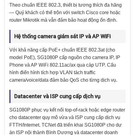
Theo chuẩn IEEE 802.3, thiết bị tương thích đa hãng
— Quý khách có thể trộn với switch Cisco core hoặc
router Mikrotik mà vẫn đảm bảo hoạt động ổn định.
Hệ thống camera giám sát IP và AP WiFi
Với khả năng cấp PoE+ chuẩn IEEE 802.3at (cho
model PoE), SG1080P cấp nguồn cho camera IP, IP
Phone và AP WiFi 802.11ac/ax qua cáp UTP. Cấu
hình điển hình tích hợp VLAN tách traffic
camera/voice/data đảm bảo QoS cho từng dịch vụ.
Datacenter và ISP cung cấp dịch vụ
SG1080P phục vụ kết nối top-of-rack hoặc edge router
cho datacenter quy mô vừa và ISP cung cấp dịch vụ
FTTH/Internet. TCNet đã triển khai SG1080P cho dự
án ISP nội thành Bình Dương và datacenter doanh