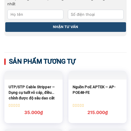
nhất
SẢN PHẨM TƯƠNG TỰ
UTP/STP Cable Stripper –
Nguồn PoE APTEK – AP-
Dụng cụ tuốt vỏ cáp, điều
POE48-FE
chỉnh được độ sâu dao cắt
Được xếp
Được xếp
35.000
₫
215.000
₫
hạng
5.00
hạng
5.00
5 sao
5 sao