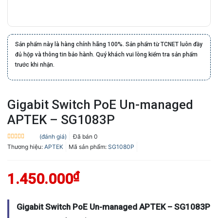
Sản phẩm này là hàng chính hãng 100%. Sản phẩm từ TCNET luôn đầy
đủ hộp và thông tin bảo hành. Quý khách vui lòng kiểm tra sản phẩm
trước khi nhận.
Gigabit Switch PoE Un-managed
APTEK – SG1083P
(đánh giá)
Đã bán
0
Được
Thương hiệu:
APTEK
Mã sản phẩm:
SG1080P
xếp
hạng
0.0
5
₫
1.450.000
sao
Gigabit Switch PoE Un-managed APTEK – SG1083P