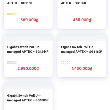
APTEK – SG1160
APTEK – SG1050
Được xếp
Được xếp
1.580.000
₫
455.000
₫
hạng
5.00
hạng
5.00
5 sao
5 sao
Gigabit Switch PoE Un-
Gigabit Switch PoE Un-
managed APTEK – SG1244P
managed APTEK – SG1162P
Được
Được
2.990.000
₫
1.450.000
₫
xếp
xếp
hạng
hạng
0
0
5
5
sao
sao
Gigabit Switch PoE Un-
managed APTEK – SG1080P