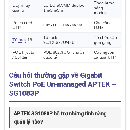
Theo bước
Dây nhảy
LC-LC SM/MM duplex
sóng
quang
1m/3m/5m
module
Patch cord
Cho cổng
Cat6 UTP 1m/2m/3m
UTP
RJ45
Tủ rack
Tổ chức cáp
Tủ rack
19
9U/12U/27U/42U
gọn gàng
POE Injector
POE 802.3af/at chuẩn
Cấp nguồn
/ Splitter
quốc tế
xa qua UTP
Câu hỏi thường gặp về Gigabit
Switch PoE Un-managed APTEK –
SG1083P
APTEK SG1080P hỗ trợ những tính năng
quản lý nào?