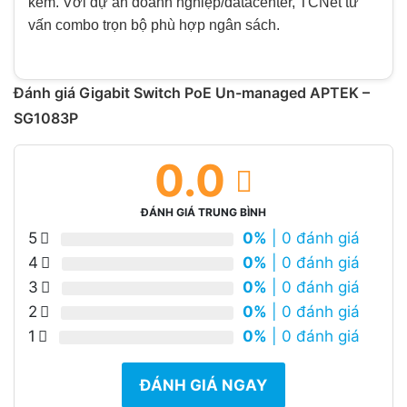
kèm. Với dự án doanh nghiệp/datacenter, TCNet tư
vấn combo trọn bộ phù hợp ngân sách.
Đánh giá Gigabit Switch PoE Un-managed APTEK –
SG1083P
0.0
ĐÁNH GIÁ TRUNG BÌNH
5
0%
| 0 đánh giá
4
0%
| 0 đánh giá
3
0%
| 0 đánh giá
2
0%
| 0 đánh giá
1
0%
| 0 đánh giá
ĐÁNH GIÁ NGAY