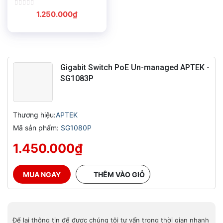
Được
1.250.000
₫
xếp
hạng
0
5
sao
Gigabit Switch PoE Un-managed APTEK -
SG1083P
Thương hiệu:
APTEK
Mã sản phẩm:
SG1080P
1.450.000
₫
MUA NGAY
THÊM VÀO GIỎ
Để lại thông tin để được chúng tôi tư vấn trong thời gian nhanh