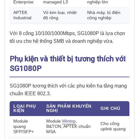
Enterprise
managed L3
nghiệp lớn
APTEK
Vỏ kim loại, nhiệt
Nhà máy, tủ điện
Industrial
độ rộng
công nghiệp
Với 8 cổng 10/100/1000Mbps, SG1080P là lựa chọn
tối ưu cho hệ thống SMB và doanh nghiệp vừa.
Phụ kiện và thiết bị tương thích với
SG1080P
SG1080P tương thích với các phụ kiện hạ tầng mạng
chuẩn IEEE 802.3.
LOẠI PHỤ
SẢN PHẨM KHUYẾN
GHI CHÚ
KIỆN
NGHỊ
Module
Module
Wintop
,
Cho cổng
quang
B&TON, APTEK chuẩn
uplink quang
SFP/SFP+
MSA