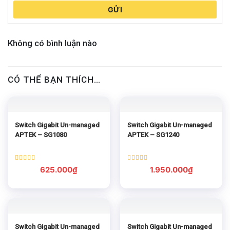
GỬI
Không có bình luận nào
CÓ THỂ BẠN THÍCH…
Switch Gigabit Un-managed
Switch Gigabit Un-managed
APTEK – SG1080
APTEK – SG1240
Được xếp
Được xếp
625.000
₫
1.950.000
₫
hạng
5.00
hạng
5.00
5 sao
5 sao
Switch Gigabit Un-managed
Switch Gigabit Un-managed