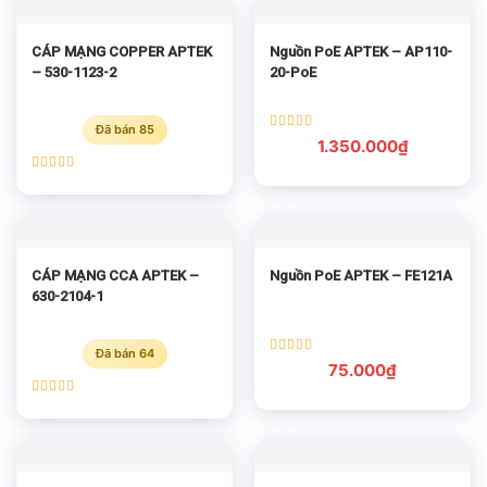
CÁP MẠNG COPPER APTEK
Nguồn PoE APTEK – AP110-
– 530-1123-2
20-PoE
Đã bán 85
Được xếp
1.350.000
₫
hạng
5.00
5 sao
Được xếp
hạng
5.00
5 sao
CÁP MẠNG CCA APTEK –
Nguồn PoE APTEK – FE121A
630-2104-1
Đã bán 64
Được xếp
75.000
₫
hạng
5.00
5 sao
Được xếp
hạng
5.00
5 sao