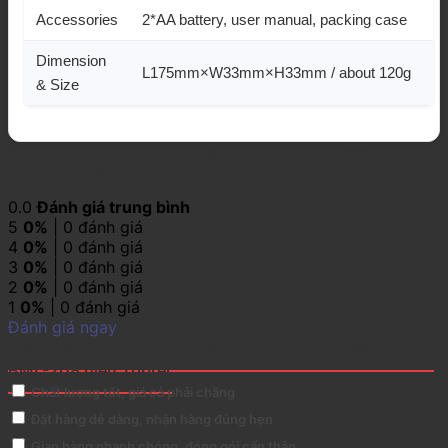
Accessories
2*AA battery, user manual, packing case
Dimension
L175mm×W33mm×H33mm / about 120g
& Size
Đánh giá Bút soi lỗi sợi quang VFL đa chức năng Tribrer
BML-208 hiệu Tribrer
0.0
Đánh giá trung bình
5
0%
| 0 đánh giá
4
0%
| 0 đánh giá
3
0%
| 0 đánh giá
2
0%
| 0 đánh giá
1
0%
| 0 đánh giá
Đánh giá ngay
Đánh giá Bút soi lỗi sợi quang VFL đa chức năng Tribrer
BML-208 hiệu Tribrer
Chất lượng tốt, giá cả phải chăng
Đặt hàng dễ dàng, nhận hàng đúng hẹn
Giao hàng nhanh chóng, đóng gói cẩn thận