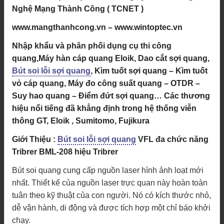
Nghệ Mạng Thành Công ( TCNET )
www.mangthanhcong.vn – www.wintoptec.vn
Nhập khẩu và phân phối dụng cụ thi công
quang,Máy hàn cáp quang Eloik, Dao cắt sợi quang,
Bút soi lỗi sợi quang
, Kìm tuốt sợi quang – Kìm tuốt
vỏ cáp quang, Máy đo công suất quang – OTDR –
Suy hao quang – Điểm đứt sợi quang… Các thương
hiệu nổi tiếng đã khẳng định trong hệ thống viễn
thông GT, Eloik , Sumitomo, Fujikura
Giới Thiệu :
Bút soi lỗi sợi quang
VFL đa chức năng
Tribrer BML-208 hiệu Tribrer
Bút soi quang cung cấp nguồn laser hình ảnh loạt mới
nhất. Thiết kế của nguồn laser trực quan này hoàn toàn
tuân theo kỹ thuật của con người. Nó có kích thước nhỏ,
dễ vận hành, di động và được tích hợp một chỉ báo khởi
chạy.