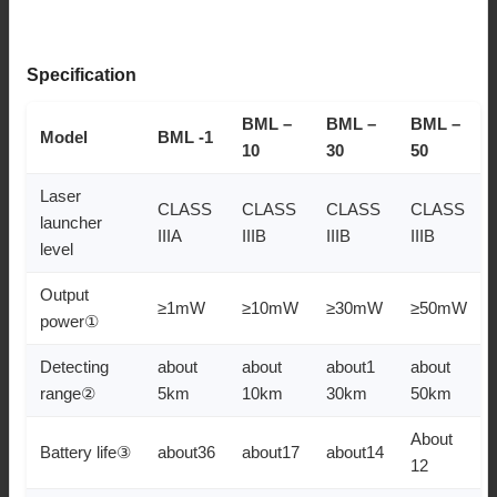
Specification
BML –
BML –
BML –
Model
BML -1
10
30
50
Laser
CLASS
CLASS
CLASS
CLASS
launcher
IIIA
IIIB
IIIB
IIIB
level
Output
≥1mW
≥10mW
≥30mW
≥50mW
power①
Detecting
about
about
about1
about
range②
5km
10km
30km
50km
About
Battery life③
about36
about17
about14
12