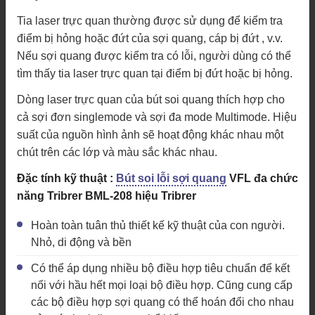
Tia laser trực quan thường được sử dụng để kiểm tra
điểm bị hỏng hoặc đứt của sợi quang, cáp bị đứt , v.v.
Nếu sợi quang được kiểm tra có lỗi, người dùng có thể
tìm thấy tia laser trực quan tại điểm bị đứt hoặc bị hỏng.
Dòng laser trực quan của bút soi quang thích hợp cho
cả sợi đơn singlemode và sợi đa mode Multimode. Hiệu
suất của nguồn hình ảnh sẽ hoạt động khác nhau một
chút trên các lớp và màu sắc khác nhau.
Đặc tính kỹ thuật :
Bút soi lỗi sợi quang
VFL đa chức
năng Tribrer BML-208 hiệu Tribrer
Hoàn toàn tuân thủ thiết kế kỹ thuật của con người.
Nhỏ, di động và bền
Có thể áp dụng nhiều bộ điều hợp tiêu chuẩn để kết
nối với hầu hết mọi loại bộ điều hợp. Cũng cung cấp
các bộ điều hợp sợi quang có thể hoán đổi cho nhau