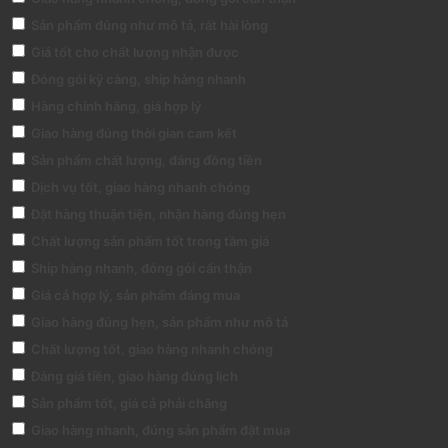
Sản phẩm đúng như mô tả, rất hài lòng
Giá tốt cho chất lượng nhận được
Đóng gói kỹ càng, ship hàng nhanh
Hàng chính hãng, giá hợp lý
Giao hàng đúng thời gian cam kết
Sản phẩm chất lượng, đáng đồng tiền
Dịch vụ tốt, giao hàng nhanh chóng
Đặt hàng thuận tiện, nhận hàng đúng hẹn
Chất lượng sản phẩm tốt trong tầm giá
Ship hàng nhanh, đóng gói cẩn thận
Giá cả hợp lý, sản phẩm đáng mua
Giao hàng đúng hẹn, sản phẩm như mô tả
Chất lượng tốt, giao hàng nhanh chóng
Đáng giá tiền, giao hàng đúng lịch
Sản phẩm tốt, giá cả phải chăng
Giao hàng nhanh, đúng sản phẩm đặt mua