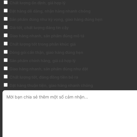
Chất lượng ổn định, giá hợp lý
Đặt hàng dễ dàng, nhận hàng nhanh chóng
Sản phẩm đúng như kỳ vọng, giao hàng đúng hẹn
Giá tốt, chất lượng đáng tin cậy
Giao hàng nhanh, sản phẩm đúng mô tả
Chất lượng tốt trong phân khúc giá
Đóng gói cẩn thận, giao hàng đúng hẹn
Sản phẩm chính hãng, giá cả hợp lý
Giao hàng nhanh, sản phẩm đúng như đặt
Chất lượng tốt, đáng đồng tiền bỏ ra
Đặt hàng thuận tiện, giao hàng nhanh chóng