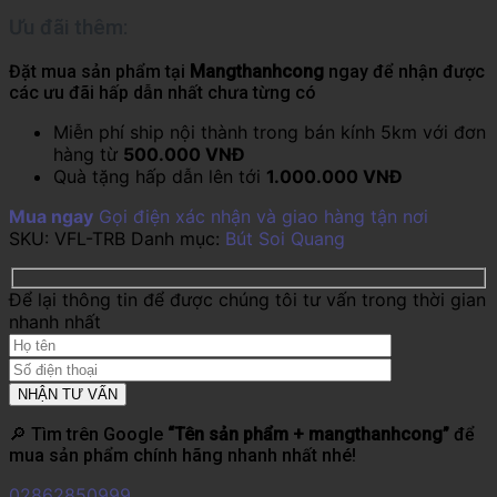
Ưu đãi thêm:
Đặt mua sản phẩm tại
Mangthanhcong
ngay để nhận được
các ưu đãi hấp dẫn nhất chưa từng có
Miễn phí ship nội thành trong bán kính 5km với đơn
hàng từ
500.000 VNĐ
Quà tặng hấp dẫn lên tới
1.000.000 VNĐ
Mua ngay
Gọi điện xác nhận và giao hàng tận nơi
SKU:
VFL-TRB
Danh mục:
Bút Soi Quang
Để lại thông tin để được chúng tôi tư vấn trong thời gian
nhanh nhất
🔎 Tìm trên Google
“Tên sản phẩm + mangthanhcong”
để
mua sản phẩm chính hãng nhanh nhất nhé!
02862850999