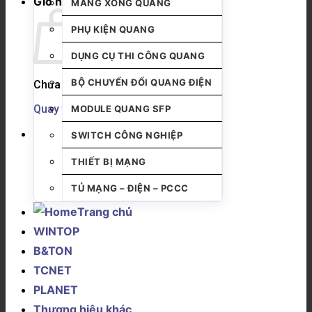
Giỏ hàng
MĂNG XÔNG QUANG
PHỤ KIỆN QUANG
DỤNG CỤ THI CÔNG QUANG
BỘ CHUYỂN ĐỔI QUANG ĐIỆN
Chưa có sản phẩm trong giỏ hàng.
Quay trở lại cửa hàng
MODULE QUANG SFP
SWITCH CÔNG NGHIỆP
THIẾT BỊ MẠNG
TỦ MẠNG – ĐIỆN – PCCC
Trang chủ
WINTOP
B&TON
TCNET
PLANET
Thương hiệu khác