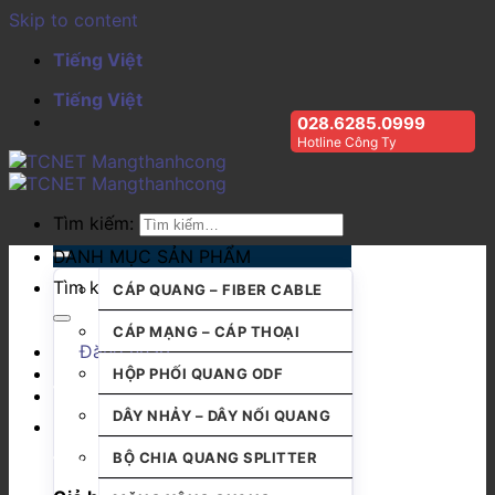
Skip to content
Tiếng Việt
Tiếng Việt
028.6285.0999
Hotline Công Ty
Tìm kiếm:
DANH MỤC SẢN PHẨM
Tìm kiếm:
CÁP QUANG – FIBER CABLE
CÁP MẠNG – CÁP THOẠI
Đăng nhập
HỘP PHỐI QUANG ODF
DÂY NHẢY – DÂY NỐI QUANG
BỘ CHIA QUANG SPLITTER