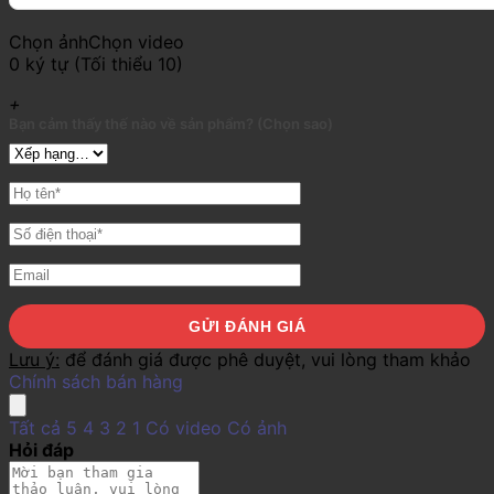
Chọn ảnh
Chọn video
0 ký tự (Tối thiểu 10)
+
Bạn cảm thấy thế nào về sản phẩm? (Chọn sao)
Lưu ý:
để đánh giá được phê duyệt, vui lòng tham khảo
Chính sách bán hàng
Tất cả
5
4
3
2
1
Có video
Có ảnh
Hỏi đáp