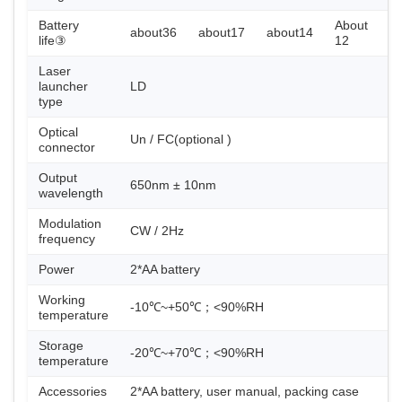
Battery
About
about36
about17
about14
life③
12
Laser
launcher
LD
type
Optical
Un / FC(optional )
connector
Output
650nm ± 10nm
wavelength
Modulation
CW / 2Hz
frequency
Power
2*AA battery
Working
-10℃~+50℃；<90%RH
temperature
Storage
-20℃~+70℃；<90%RH
temperature
Accessories
2*AA battery, user manual, packing case