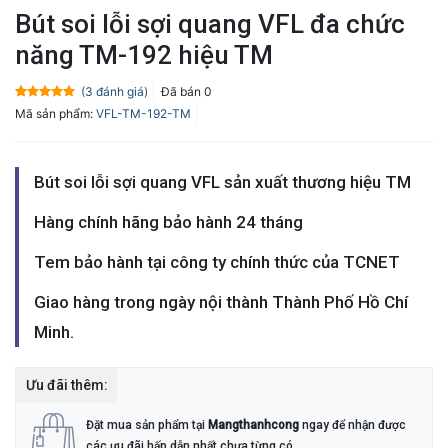
Bút soi lỗi sợi quang VFL đa chức
năng TM-192 hiệu TM
(
3
đánh giá)
Đã bán
0
5.0
3
trên 5
Mã sản phẩm:
VFL-TM-192-TM
dựa trên
đánh giá
Bút soi lỗi sợi quang VFL sản xuất thương hiệu TM
Hàng chính hãng bảo hành 24 tháng
Tem bảo hành tại công ty chính thức của TCNET
Giao hàng trong ngày nội thành Thành Phố Hồ Chí
Minh.
Ưu đãi thêm:
Đặt mua sản phẩm tại
Mangthanhcong
ngay để nhận được
các ưu đãi hấp dẫn nhất chưa từng có