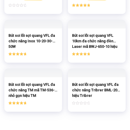
Được
Được xếp
xếp
hạng
5.00
hạng
5 sao
0
5
sao
Bút soi lỗi sợi quang VFL đa
Bút soi lỗi sợi quang VFL
chức năng Inox 10-20-30-
10km đa chức năng đèn
50W
Laser mã BWJ-650-10 hiệu
BWJ
Được xếp
Được xếp
hạng
5.00
hạng
5.00
5 sao
5 sao
Bút soi lỗi sợi quang VFL đa
Bút soi lỗi sợi quang VFL đa
chức năng TM mã TM-536-1
chức năng Tribrer BML-209
nhỏ gọn hiệu TM
hiệu Tribrer
Được xếp
Được
hạng
5.00
xếp
5 sao
hạng
0
5
sao