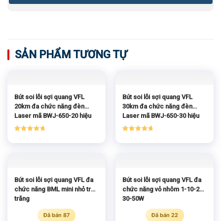
SẢN PHẨM TƯƠNG TỰ
Bút soi lỗi sợi quang VFL
Bút soi lỗi sợi quang VFL
20km đa chức năng đèn
30km đa chức năng đèn
Laser mã BWJ-650-20 hiệu
Laser mã BWJ-650-30 hiệu
BWJ
BWJ
Được xếp
Được xếp
hạng
5.00
hạng
5.00
5 sao
5 sao
Bút soi lỗi sợi quang VFL đa
Bút soi lỗi sợi quang VFL đa
chức năng BML mini nhỏ tròn
chức năng vỏ nhôm 1-10-20-
trắng
30-50W
Đã bán 87
Đã bán 22