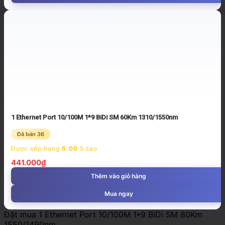
1 Ethernet Port 10/100M 1*9 BiDi SM 60Km 1310/1550nm
Đã bán 36
Được xếp hạng
5.00
5 sao
441.000
₫
Thêm vào giỏ hàng
Mua ngay
Đặt mua 1 Ethernet Port 10/100M 1*9 BiDi SM 80Km
1550/1490nm