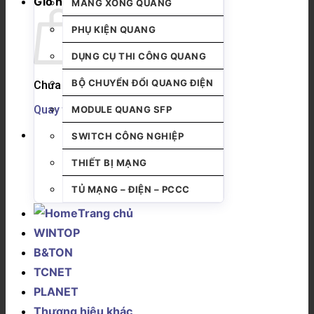
Giỏ hàng
MĂNG XÔNG QUANG
PHỤ KIỆN QUANG
DỤNG CỤ THI CÔNG QUANG
BỘ CHUYỂN ĐỔI QUANG ĐIỆN
Chưa có sản phẩm trong giỏ hàng.
Quay trở lại cửa hàng
MODULE QUANG SFP
SWITCH CÔNG NGHIỆP
THIẾT BỊ MẠNG
TỦ MẠNG – ĐIỆN – PCCC
Trang chủ
WINTOP
B&TON
TCNET
PLANET
Thương hiệu khác