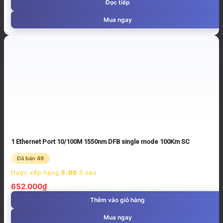
Đọc tiếp
Mua ngay
1 Ethernet Port 10/100M 1550nm DFB single mode 100Km SC
Đã bán 49
Được xếp hạng
5.00
5 sao
652.000
₫
Thêm vào giỏ hàng
Mua ngay