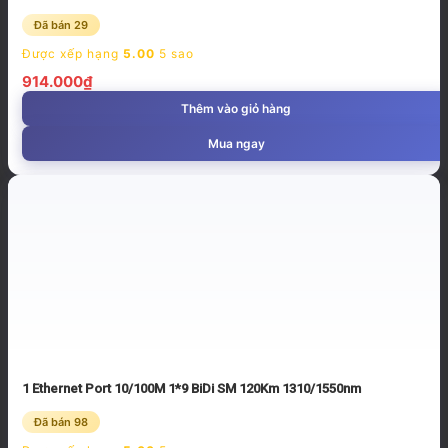
Đã bán 29
Được xếp hạng
5.00
5 sao
914.000
₫
Thêm vào giỏ hàng
Mua ngay
1 Ethernet Port 10/100M 1*9 BiDi SM 120Km 1310/1550nm
Đã bán 98