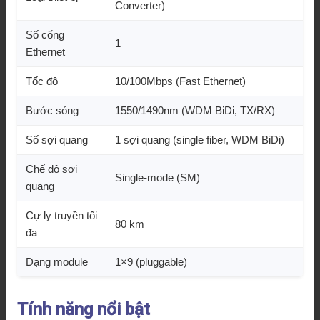
Converter)
Số cổng
1
Ethernet
Tốc độ
10/100Mbps (Fast Ethernet)
Bước sóng
1550/1490nm (WDM BiDi, TX/RX)
Số sợi quang
1 sợi quang (single fiber, WDM BiDi)
Chế độ sợi
Single-mode (SM)
quang
Cự ly truyền tối
80 km
đa
Dạng module
1×9 (pluggable)
Tính năng nổi bật