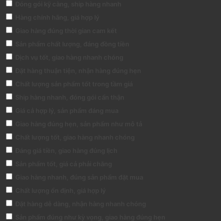
Đóng gói kỹ càng, ship hàng nhanh
Hàng chính hãng, giá hợp lý
Giao hàng đúng thời gian cam kết
Sản phẩm chất lượng, đáng đồng tiền
Dịch vụ tốt, giao hàng nhanh chóng
Đặt hàng thuận tiện, nhận hàng đúng hẹn
Chất lượng sản phẩm tốt trong tầm giá
Ship hàng nhanh, đóng gói cẩn thận
Giá cả hợp lý, sản phẩm đáng mua
Giao hàng đúng hẹn, sản phẩm như mô tả
Chất lượng tốt, giao hàng nhanh chóng
Đáng giá tiền, giao hàng đúng lịch
Sản phẩm tốt, giá cả phải chăng
Giao hàng nhanh, đúng sản phẩm đặt mua
Chất lượng ổn định, giá hợp lý
Đặt hàng dễ dàng, nhận hàng nhanh chóng
Sản phẩm đúng như kỳ vọng, giao hàng đúng hẹn