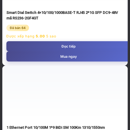
Smart Dial Switch 4×10/100/1000BASE-T RJ45 2*1G SFP DC9-48V
mã RS236-2GF4GT
Đã bán 64
Được xếp hạng
5.00
5 sao
Đọc tiếp
Mua ngay
1 Ethernet Port 10/100M 1*9 BiDi SM 100Km 1310/1550nm