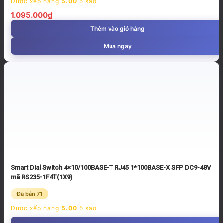
Được xếp hạng
5.00
5 sao
1.095.000
₫
Thêm vào giỏ hàng
Mua ngay
Smart Dial Switch 4×10/100BASE-T RJ45 1*100BASE-X SFP DC9-48V
mã RS235-1F4T(1X9)
Đã bán 71
Được xếp hạng
5.00
5 sao