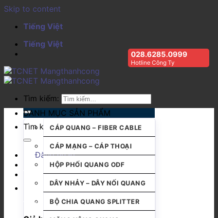
Skip to content
Tiếng Việt
Tiếng Việt
028.6285.0999
Hotline Công Ty
Tìm kiếm:
DANH MỤC SẢN PHẨM
Tìm kiếm:
CÁP QUANG – FIBER CABLE
CÁP MẠNG – CÁP THOẠI
Đăng nhập
HỘP PHỐI QUANG ODF
DÂY NHẢY – DÂY NỐI QUANG
BỘ CHIA QUANG SPLITTER