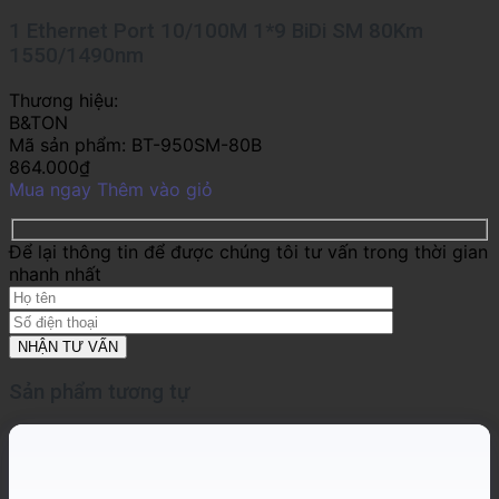
1 Ethernet Port 10/100M 1*9 BiDi SM 80Km
1550/1490nm
Thương hiệu:
B&TON
Mã sản phẩm:
BT-950SM-80B
864.000
₫
Mua ngay
Thêm vào giỏ
Để lại thông tin để được chúng tôi tư vấn trong thời gian
nhanh nhất
Sản phẩm tương tự