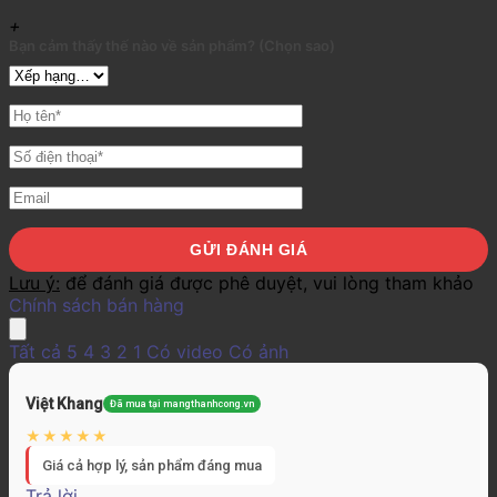
+
Bạn cảm thấy thế nào về sản phẩm? (Chọn sao)
Lưu ý:
để đánh giá được phê duyệt, vui lòng tham khảo
Chính sách bán hàng
Tất cả
5
4
3
2
1
Có video
Có ảnh
Việt Khang
Đã mua tại mangthanhcong.vn
Giá cả hợp lý, sản phẩm đáng mua
Trả lời