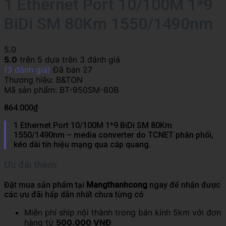
1 Ethernet Port 10/100M 1*9
BiDi SM 80Km 1550/1490nm
5.0
5.0
trên 5 dựa trên
3
đánh giá
(
3
đánh giá)
Đã bán
27
Thương hiệu:
B&TON
Mã sản phẩm:
BT-950SM-80B
864.000
₫
1 Ethernet Port 10/100M 1*9 BiDi SM 80Km
1550/1490nm – media converter do TCNET phân phối,
kéo dài tín hiệu mạng qua cáp quang.
Ưu đãi thêm:
Đặt mua sản phẩm tại
Mangthanhcong
ngay để nhận được
các ưu đãi hấp dẫn nhất chưa từng có
Miễn phí ship nội thành trong bán kính 5km với đơn
hàng từ
500.000 VNĐ