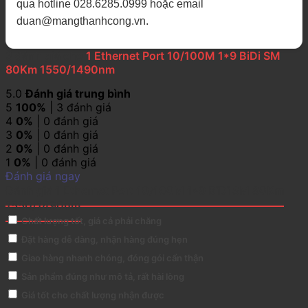
qua hotline 028.6285.0999 hoặc email
duan@mangthanhcong.vn.
3 đánh giá cho
1 Ethernet Port 10/100M 1*9 BiDi SM
80Km 1550/1490nm
5.0
Đánh giá trung bình
5
100%
| 3 đánh giá
4
0%
| 0 đánh giá
3
0%
| 0 đánh giá
2
0%
| 0 đánh giá
1
0%
| 0 đánh giá
Đánh giá ngay
Đánh giá 1 Ethernet Port 10/100M 1*9 BiDi SM 80Km
1550/1490nm
Chất lượng tốt, giá cả phải chăng
Đặt hàng dễ dàng, nhận hàng đúng hẹn
Giao hàng nhanh chóng, đóng gói cẩn thận
Sản phẩm đúng như mô tả, rất hài lòng
Giá tốt cho chất lượng nhận được