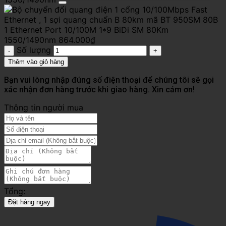
1 Ethernet Port 10/100M 1*9 BiDi SM 80Km
1550/1490nm
864.000
₫
Số lượng
Thêm vào giỏ hàng
Bạn vui lòng nhập đúng số điện thoại để chúng tôi sẽ gọi
xác nhận đơn hàng trước khi giao hàng. Xin cảm ơn!
Thông tin người mua
Tổng:
Đặt hàng ngay