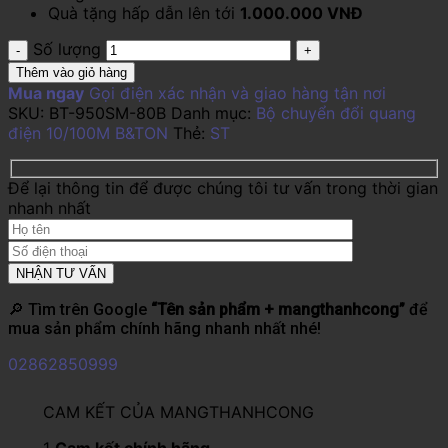
Quà tặng hấp dẫn lên tới
1.000.000 VNĐ
Số lượng
Thêm vào giỏ hàng
Mua ngay
Gọi điện xác nhận và giao hàng tận nơi
SKU:
BT-950SM-80B
Danh mục:
Bộ chuyển đổi quang
điện 10/100M B&TON
Thẻ:
ST
Để lại thông tin để được chúng tôi tư vấn trong thời gian
nhanh nhất
🔎 Tìm trên Google
“Tên sản phẩm + mangthanhcong”
để
mua sản phẩm chính hãng nhanh nhất nhé!
02862850999
CAM KẾT CỦA MANGTHANHCONG