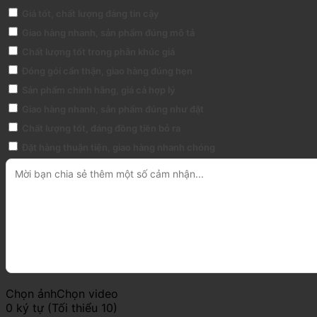
Giá tốt, chất lượng đáng tin cậy
Giao hàng nhanh, sản phẩm đúng mô tả
Chất lượng tốt trong phân khúc giá
Đóng gói cẩn thận, giao hàng đúng hẹn
Sản phẩm chính hãng, giá cả hợp lý
Giao hàng nhanh, sản phẩm đúng như đặt
Chất lượng tốt, đáng đồng tiền bỏ ra
Đặt hàng thuận tiện, giao hàng nhanh chóng
Chọn ảnh
Chọn video
0 ký tự (Tối thiểu 10)