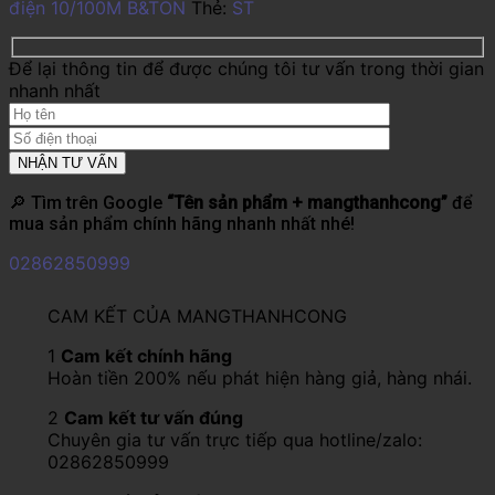
điện 10/100M B&TON
Thẻ:
ST
Để lại thông tin để được chúng tôi tư vấn trong thời gian
nhanh nhất
🔎 Tìm trên Google
“Tên sản phẩm + mangthanhcong”
để
mua sản phẩm chính hãng nhanh nhất nhé!
02862850999
CAM KẾT CỦA MANGTHANHCONG
1
Cam kết chính hãng
Hoàn tiền 200% nếu phát hiện hàng giả, hàng nhái.
2
Cam kết tư vấn đúng
Chuyên gia tư vấn trực tiếp qua hotline/zalo:
02862850999