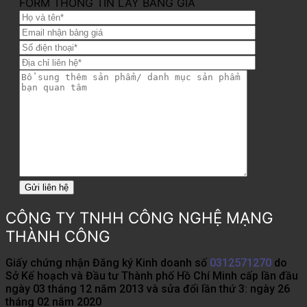
FORM THÔNG TIN LẤY BẢNG GIÁ
CÔNG TY TNHH CÔNG NGHỆ MẠNG
THÀNH CÔNG
Giấy chứng nhận Đăng ký Kinh doanh số
0312571270
do
Sở Kế hoạch và Đầu tư Thành phố Hồ Chí Minh cấp lần đầu
ngày 03 tháng 12 năm 2013 và sửa đổi lần thứ 3: ngày 26
tháng 02 năm 2020