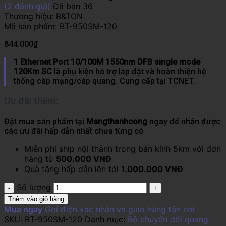
(
2
đánh giá)
Đã bán
36
Thương hiệu:
B&TON
Mã sản phẩm:
BT-950SM-120
844.000
₫
1 Ethernet Port 10/100M 1550nm DFB single mode
120Km SC
là phụ kiện hỗ trợ lắp đặt và hoàn thiện hệ
thống cáp mạng/cáp quang. Cung cấp tại TCNET.
Ưu đãi thêm:
Đặt mua sản phẩm tại
Mangthanhcong
ngay để nhận được
các ưu đãi hấp dẫn nhất chưa từng có
Miễn phí ship nội thành trong bán kính 5km với đơn
hàng từ
500.000 VNĐ
Quà tặng hấp dẫn lên tới
1.000.000 VNĐ
Số lượng
Thêm vào giỏ hàng
Mua ngay
Gọi điện xác nhận và giao hàng tận nơi
SKU:
BT-950SM-120
Danh mục:
Bộ chuyển đổi quang