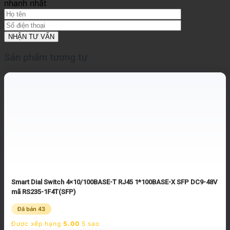
nhanh nhất
Sản phẩm tương tự
Smart Dial Switch 4×10/100BASE-T RJ45 1*100BASE-X SFP DC9-48V
mã RS235-1F4T(SFP)
Đã bán 43
Được xếp hạng
5.00
5 sao