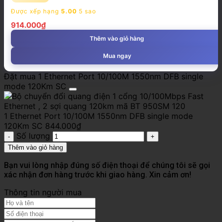
Được xếp hạng
5.00
5 sao
914.000
₫
Thêm vào giỏ hàng
Mua ngay
Đặt mua 1 Ethernet Port 10/100M 1550nm DFB single
mode 120Km SC
1 Ethernet Port 10/100M 1550nm DFB single mode
120Km SC
844.000
₫
Số lượng
Thêm vào giỏ hàng
Bạn vui lòng nhập đúng số điện thoại để chúng tôi sẽ gọi
xác nhận đơn hàng trước khi giao hàng. Xin cảm ơn!
Thông tin người mua