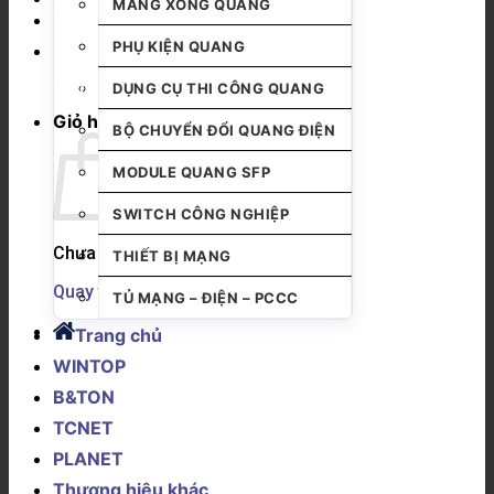
MĂNG XÔNG QUANG
PHỤ KIỆN QUANG
DỤNG CỤ THI CÔNG QUANG
Giỏ hàng
BỘ CHUYỂN ĐỔI QUANG ĐIỆN
MODULE QUANG SFP
SWITCH CÔNG NGHIỆP
Chưa có sản phẩm trong giỏ hàng.
THIẾT BỊ MẠNG
Quay trở lại cửa hàng
TỦ MẠNG – ĐIỆN – PCCC
Trang chủ
WINTOP
B&TON
TCNET
PLANET
Thương hiệu khác