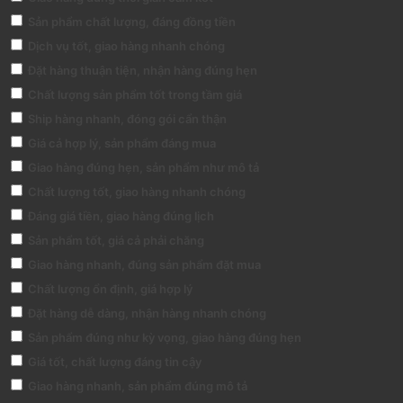
Sản phẩm chất lượng, đáng đồng tiền
Dịch vụ tốt, giao hàng nhanh chóng
Đặt hàng thuận tiện, nhận hàng đúng hẹn
Chất lượng sản phẩm tốt trong tầm giá
Ship hàng nhanh, đóng gói cẩn thận
Giá cả hợp lý, sản phẩm đáng mua
Giao hàng đúng hẹn, sản phẩm như mô tả
Chất lượng tốt, giao hàng nhanh chóng
Đáng giá tiền, giao hàng đúng lịch
Sản phẩm tốt, giá cả phải chăng
Giao hàng nhanh, đúng sản phẩm đặt mua
Chất lượng ổn định, giá hợp lý
Đặt hàng dễ dàng, nhận hàng nhanh chóng
Sản phẩm đúng như kỳ vọng, giao hàng đúng hẹn
Giá tốt, chất lượng đáng tin cậy
Giao hàng nhanh, sản phẩm đúng mô tả