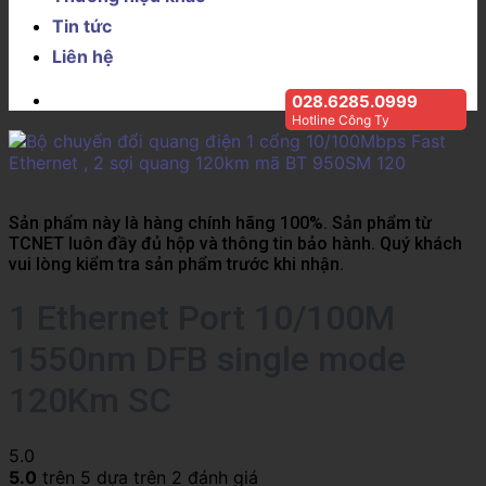
Tin tức
Liên hệ
028.6285.0999
Hotline Công Ty
Sản phẩm này là hàng chính hãng 100%. Sản phẩm từ
TCNET luôn đầy đủ hộp và thông tin bảo hành. Quý khách
vui lòng kiểm tra sản phẩm trước khi nhận.
1 Ethernet Port 10/100M
1550nm DFB single mode
120Km SC
5.0
5.0
trên 5 dựa trên
2
đánh giá