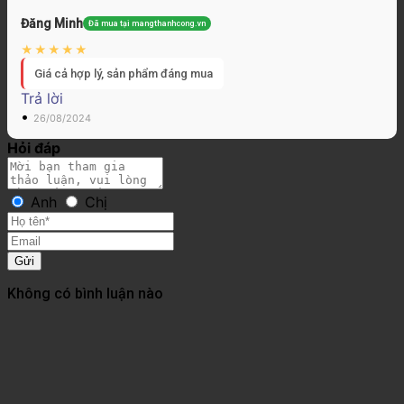
Đăng Minh
Đã mua tại mangthanhcong.vn
Giá cả hợp lý, sản phẩm đáng mua
Trả lời
•
26/08/2024
Hỏi đáp
Anh
Chị
Gửi
Không có bình luận nào