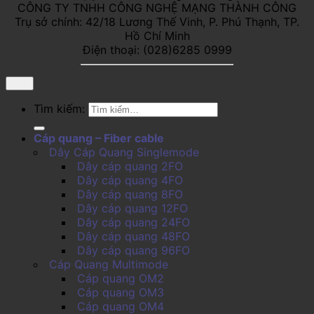
CÔNG TY TNHH CÔNG NGHỆ MẠNG THÀNH CÔNG
Trụ sở chính: 42/18 Lương Thế Vinh, P. Phú Thạnh, TP.
Hồ Chí Minh
Điện thoại: (028)6285 0999
Tìm kiếm:
Cáp quang – Fiber cable
Dây Cáp Quang Singlemode
Dây cáp quang 2FO
Dây cáp quang 4FO
Dây cáp quang 8FO
Dây cáp quang 12FO
Dây cáp quang 24FO
Dây cáp quang 48FO
Dây cáp quang 96FO
Cáp Quang Multimode
Cáp quang OM2
Cáp quang OM3
Cáp quang OM4