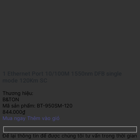
1 Ethernet Port 10/100M 1550nm DFB single
mode 120Km SC
Thương hiệu:
B&TON
Mã sản phẩm:
BT-950SM-120
844.000
₫
Mua ngay
Thêm vào giỏ
Để lại thông tin để được chúng tôi tư vấn trong thời gian