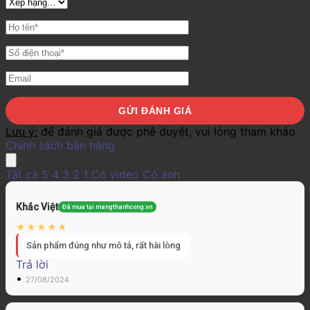
Lưu ý:
để đánh giá được phê duyệt, vui lòng tham khảo
Chính sách bán hàng
Tất cả
5
4
3
2
1
Có video
Có ảnh
Khắc Việt
Đã mua tại mangthanhcong.vn
Sản phẩm đúng như mô tả, rất hài lòng
Trả lời
•
27/08/2024