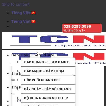
Skip to content
Tiếng Việt
Tiếng Việt
028.6285.0999
Hotline Công Ty
DANH MỤC SẢN PHẨM
CÁP QUANG – FIBER CABLE
CÁP MẠNG – CÁP THOẠI
Tìm kiếm:
HỘP PHỐI QUANG ODF
Tìm kiếm:
DÂY NHẢY – DÂY NỐI QUANG
BỘ CHIA QUANG SPLITTER
Đăng nhập