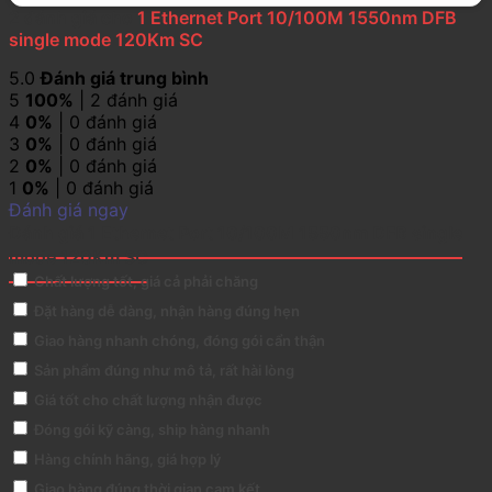
2 đánh giá cho
1 Ethernet Port 10/100M 1550nm DFB
single mode 120Km SC
5.0
Đánh giá trung bình
5
100%
| 2 đánh giá
4
0%
| 0 đánh giá
3
0%
| 0 đánh giá
2
0%
| 0 đánh giá
1
0%
| 0 đánh giá
Đánh giá ngay
Đánh giá 1 Ethernet Port 10/100M 1550nm DFB single
mode 120Km SC
Chất lượng tốt, giá cả phải chăng
Đặt hàng dễ dàng, nhận hàng đúng hẹn
Giao hàng nhanh chóng, đóng gói cẩn thận
Sản phẩm đúng như mô tả, rất hài lòng
Giá tốt cho chất lượng nhận được
Đóng gói kỹ càng, ship hàng nhanh
Hàng chính hãng, giá hợp lý
Giao hàng đúng thời gian cam kết