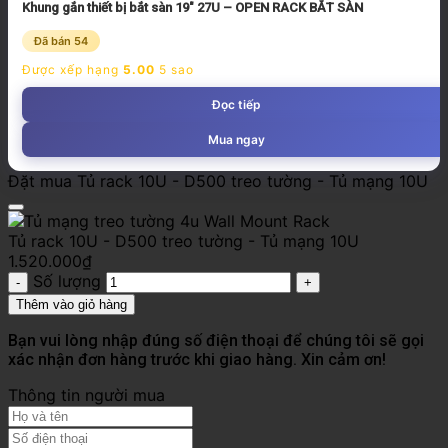
Khung gắn thiết bị bắt sàn 19″ 27U – OPEN RACK BẮT SÀN
Đã bán 54
Được xếp hạng
5.00
5 sao
Đọc tiếp
Mua ngay
Đặt mua Tủ rack 10U - D500 treo tường - Tủ mạng 10U
Tủ rack 10U - D500 treo tường - Tủ mạng 10U
1.520.000
₫
Số lượng
Thêm vào giỏ hàng
Bạn vui lòng nhập đúng số điện thoại để chúng tôi sẽ gọi
xác nhận đơn hàng trước khi giao hàng. Xin cảm ơn!
Thông tin người mua