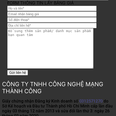
FORM THÔNG TIN LẤY BẢNG GIÁ
CÔNG TY TNHH CÔNG NGHỆ MẠNG
THÀNH CÔNG
Giấy chứng nhận Đăng ký Kinh doanh số
0312571270
do
Sở Kế hoạch và Đầu tư Thành phố Hồ Chí Minh cấp lần đầu
ngày 03 tháng 12 năm 2013 và sửa đổi lần thứ 3: ngày 26
tháng 02 năm 2020