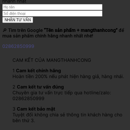
nhanh nhất
🔎 Tìm trên Google
“Tên sản phẩm + mangthanhcong”
để
mua sản phẩm chính hãng nhanh nhất nhé!
02862850999
CAM KẾT CỦA MANGTHANHCONG
1
Cam kết chính hãng
Hoàn tiền 200% nếu phát hiện hàng giả, hàng nhái.
2
Cam kết tư vấn đúng
Chuyên gia tư vấn trực tiếp qua hotline/zalo:
02862850999
3
Cam kết bảo mật
Tuyệt đối không chia sẻ thông tin khách hàng cho
bên thứ 3.