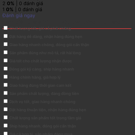
2
0%
| 0 đánh giá
1
0%
| 0 đánh giá
Đánh giá ngay
Đánh giá Tủ rack 10U – D500 treo tường – Tủ mạng 10U
Chất lượng tốt, giá cả phải chăng
Đặt hàng dễ dàng, nhận hàng đúng hẹn
Giao hàng nhanh chóng, đóng gói cẩn thận
Sản phẩm đúng như mô tả, rất hài lòng
Giá tốt cho chất lượng nhận được
Đóng gói kỹ càng, ship hàng nhanh
Hàng chính hãng, giá hợp lý
Giao hàng đúng thời gian cam kết
Sản phẩm chất lượng, đáng đồng tiền
Dịch vụ tốt, giao hàng nhanh chóng
Đặt hàng thuận tiện, nhận hàng đúng hẹn
Chất lượng sản phẩm tốt trong tầm giá
Ship hàng nhanh, đóng gói cẩn thận
Giá cả hợp lý, sản phẩm đáng mua