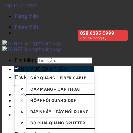
Skip to content
Tiếng Việt
Tiếng Việt
028.6285.0999
Hotline Công Ty
Tìm kiếm:
DANH MỤC SẢN PHẨM
Tìm kiếm:
CÁP QUANG – FIBER CABLE
CÁP MẠNG – CÁP THOẠI
Đăng nhập
HỘP PHỐI QUANG ODF
DÂY NHẢY – DÂY NỐI QUANG
BỘ CHIA QUANG SPLITTER