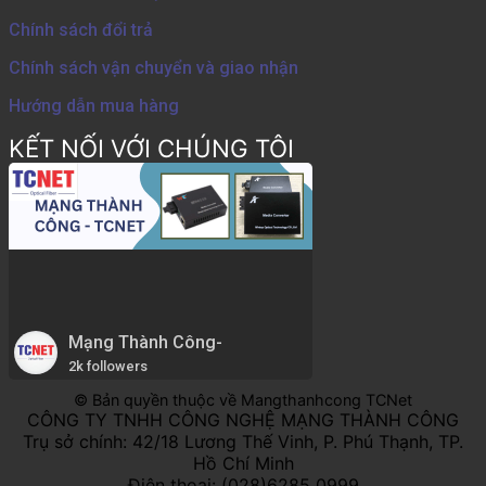
Chính sách đổi trả
Chính sách vận chuyển và giao nhận
Hướng dẫn mua hàng
KẾT NỐI VỚI CHÚNG TÔI
Mạng Thành Công-
2k followers
© Bản quyền thuộc về Mangthanhcong TCNet
CÔNG TY TNHH CÔNG NGHỆ MẠNG THÀNH CÔNG
Trụ sở chính: 42/18 Lương Thế Vinh, P. Phú Thạnh, TP.
Hồ Chí Minh
Điện thoại: (028)6285 0999