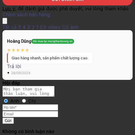
Lưu ý:
để đánh giá được phê duyệt, vui lòng tham khảo
Chính sách bán hàng
Tất cả
5
4
3
2
1
Có video
Có ảnh
Hoàng Dũng
Đã mua tại mangthanhcong.vn
Giao hàng nhanh, sản phẩm chất lượng cao.
Trả lời
•
28/09/2024
Hỏi đáp
Anh
Chị
Gửi
Không có bình luận nào