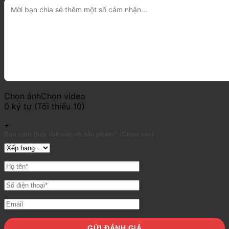
Chọn ảnh
Chọn video
0 ký tự (Tối thiểu 10)
+
Bạn cảm thấy thế nào về sản phẩm? (Chọn sao)