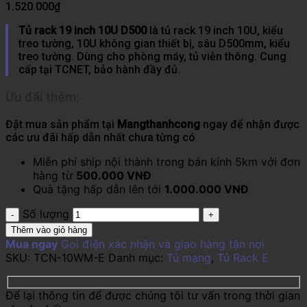
1.520.000
₫
Tủ rack 19 inch 10U D500
là tủ rack 19 inch 10U, kiểu
treo tường, 10U không gian thiết bị, sâu D500mm, kiểu
treo tường. Dùng cho phòng máy, tủ viễn thông. Cung
cấp tại TCNET, bảo hành đầy đủ.
Ưu đãi thêm:
Đặt mua sản phẩm tại
Mangthanhcong
ngay để nhận được
các ưu đãi hấp dẫn nhất chưa từng có
Miễn phí ship nội thành trong bán kính 5km với đơn
hàng từ
500.000 VNĐ
Quà tặng hấp dẫn lên tới
1.000.000 VNĐ
Số lượng
Thêm vào giỏ hàng
Mua ngay
Gọi điện xác nhận và giao hàng tận nơi
SKU:
TCN-10WM-E
Danh mục:
Tủ mạng
,
Tủ Rack E
Để lại thông tin để được chúng tôi tư vấn trong thời gian