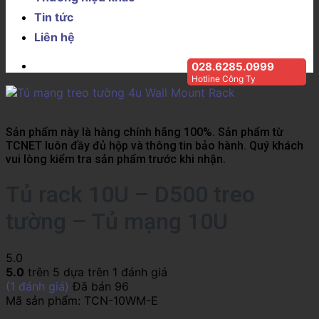
Tin tức
Liên hệ
028.6285.0999
Hotline Công Ty
Sản phẩm này là hàng chính hãng 100%. Sản phẩm từ
TCNET luôn đầy đủ hộp và thông tin bảo hành. Quý khách
vui lòng kiểm tra sản phẩm trước khi nhận.
Tủ rack 10U – D500 treo
tường – Tủ mạng 10U
5.0
5.0
trên 5 dựa trên
1
đánh giá
(
1
đánh giá)
Đã bán
96
Mã sản phẩm:
TCN-10WM-E