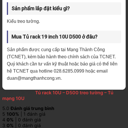
Sản phẩm lắp đặt kiểu gì?
Kiểu treo tường.
Mua Tủ rack 19 inch 10U D500 ở đâu?
Sản phẩm được cung cấp tại Mạng Thành Công
(TCNET), kèm bảo hành theo chính sách của TCNET.
Quý khách cần tư vấn kỹ thuật hoặc báo giá có thể liên
hệ TCNET qua hotline 028.6285.0999 hoặc email
duan@mangthanhcong.vn.
1 đánh giá cho
Tủ rack 10U – D500 treo tường – Tủ
mạng 10U
5.0
Đánh giá trung bình
5
100%
| 1 đánh giá
4
0%
| 0 đánh giá
3
0%
| 0 đánh giá