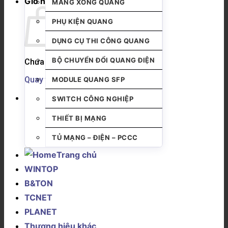
Giỏ hàng
MĂNG XÔNG QUANG
PHỤ KIỆN QUANG
DỤNG CỤ THI CÔNG QUANG
BỘ CHUYỂN ĐỔI QUANG ĐIỆN
Chưa có sản phẩm trong giỏ hàng.
Quay trở lại cửa hàng
MODULE QUANG SFP
SWITCH CÔNG NGHIỆP
THIẾT BỊ MẠNG
TỦ MẠNG – ĐIỆN – PCCC
Trang chủ
WINTOP
B&TON
TCNET
PLANET
Thương hiệu khác