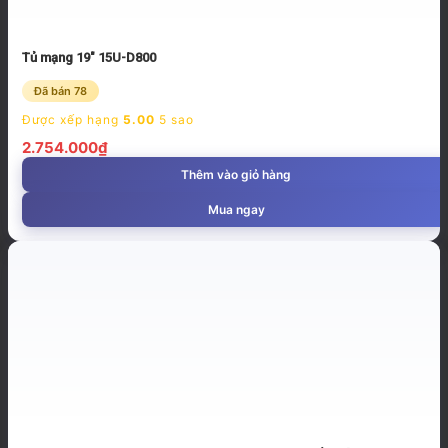
Tủ mạng 19″ 15U-D800
Đã bán 78
Được xếp hạng
5.00
5 sao
2.754.000
₫
Thêm vào giỏ hàng
Mua ngay