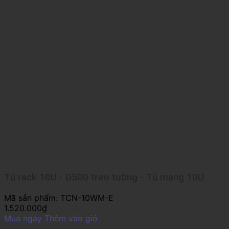
Tủ rack 10U - D500 treo tường - Tủ mạng 10U
Mã sản phẩm:
TCN-10WM-E
1.520.000
₫
Mua ngay
Thêm vào giỏ