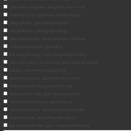
Giao hàng đúng hẹn, sản phẩm như mô tả
Chất lượng tốt, giao hàng nhanh chóng
Đáng giá tiền, giao hàng đúng lịch
Sản phẩm tốt, giá cả phải chăng
Giao hàng nhanh, đúng sản phẩm đặt mua
Chất lượng ổn định, giá hợp lý
Đặt hàng dễ dàng, nhận hàng nhanh chóng
Sản phẩm đúng như kỳ vọng, giao hàng đúng hẹn
Giá tốt, chất lượng đáng tin cậy
Giao hàng nhanh, sản phẩm đúng mô tả
Chất lượng tốt trong phân khúc giá
Đóng gói cẩn thận, giao hàng đúng hẹn
Sản phẩm chính hãng, giá cả hợp lý
Giao hàng nhanh, sản phẩm đúng như đặt
Chất lượng tốt, đáng đồng tiền bỏ ra
Đặt hàng thuận tiện, giao hàng nhanh chóng