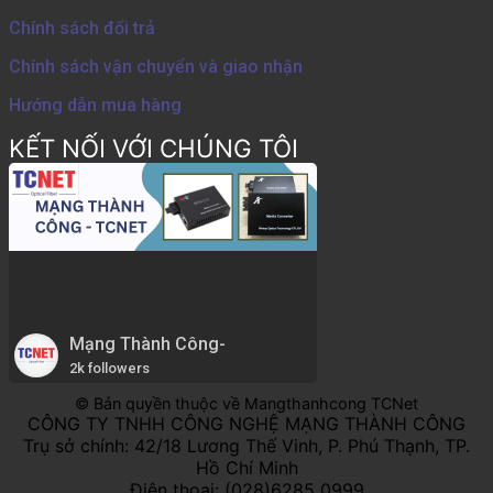
Chính sách đổi trả
Chính sách vận chuyển và giao nhận
Hướng dẫn mua hàng
KẾT NỐI VỚI CHÚNG TÔI
Mạng Thành Công-
2k followers
© Bản quyền thuộc về Mangthanhcong TCNet
CÔNG TY TNHH CÔNG NGHỆ MẠNG THÀNH CÔNG
Trụ sở chính: 42/18 Lương Thế Vinh, P. Phú Thạnh, TP.
Hồ Chí Minh
Điện thoại: (028)6285 0999