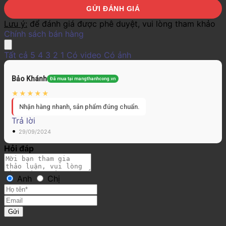
Lưu ý:
để đánh giá được phê duyệt, vui lòng tham khảo
Chính sách bán hàng
Tất cả
5
4
3
2
1
Có video
Có ảnh
Bảo Khánh
Đã mua tại mangthanhcong.vn
Nhận hàng nhanh, sản phẩm đúng chuẩn.
Trả lời
•
29/09/2024
Hỏi đáp
Anh
Chị
Gửi