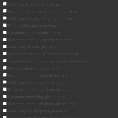
Giá cả hợp lý, sản phẩm đáng mua
Giao hàng đúng hẹn, sản phẩm như mô tả
Chất lượng tốt, giao hàng nhanh chóng
Đáng giá tiền, giao hàng đúng lịch
Sản phẩm tốt, giá cả phải chăng
Giao hàng nhanh, đúng sản phẩm đặt mua
Chất lượng ổn định, giá hợp lý
Đặt hàng dễ dàng, nhận hàng nhanh chóng
Sản phẩm đúng như kỳ vọng, giao hàng đúng hẹn
Giá tốt, chất lượng đáng tin cậy
Giao hàng nhanh, sản phẩm đúng mô tả
Chất lượng tốt trong phân khúc giá
Đóng gói cẩn thận, giao hàng đúng hẹn
Sản phẩm chính hãng, giá cả hợp lý
Giao hàng nhanh, sản phẩm đúng như đặt
Chất lượng tốt, đáng đồng tiền bỏ ra
Đặt hàng thuận tiện, giao hàng nhanh chóng