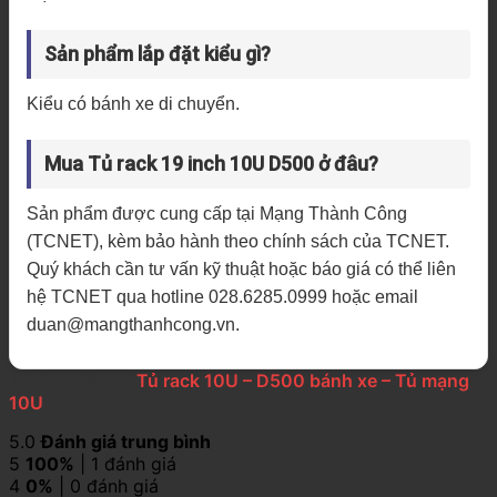
Sản phẩm lắp đặt kiểu gì?
Kiểu có bánh xe di chuyển.
Mua Tủ rack 19 inch 10U D500 ở đâu?
Sản phẩm được cung cấp tại Mạng Thành Công
(TCNET), kèm bảo hành theo chính sách của TCNET.
Quý khách cần tư vấn kỹ thuật hoặc báo giá có thể liên
hệ TCNET qua hotline 028.6285.0999 hoặc email
duan@mangthanhcong.vn.
1 đánh giá cho
Tủ rack 10U – D500 bánh xe – Tủ mạng
10U
5.0
Đánh giá trung bình
5
100%
| 1 đánh giá
4
0%
| 0 đánh giá