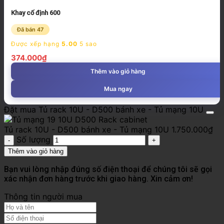
Khay cố định 600
Đã bán 47
Được xếp hạng
5.00
5 sao
374.000
₫
Thêm vào giỏ hàng
Mua ngay
Đặt mua Tủ rack 10U - D500 bánh xe - Tủ mạng 10U
Tủ rack 10U - D500 bánh xe - Tủ mạng 10U
1.750.000
₫
Số lượng
Thêm vào giỏ hàng
Bạn vui lòng nhập đúng số điện thoại để chúng tôi sẽ gọi
xác nhận đơn hàng trước khi giao hàng. Xin cảm ơn!
Thông tin người mua