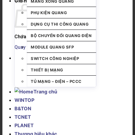
Giỏ hàng
MĂNG XÔNG QUANG
PHỤ KIỆN QUANG
DỤNG CỤ THI CÔNG QUANG
BỘ CHUYỂN ĐỔI QUANG ĐIỆN
Chưa có sản phẩm trong giỏ hàng.
Quay trở lại cửa hàng
MODULE QUANG SFP
SWITCH CÔNG NGHIỆP
THIẾT BỊ MẠNG
TỦ MẠNG – ĐIỆN – PCCC
Trang chủ
WINTOP
B&TON
TCNET
PLANET
Thương hiệu khác