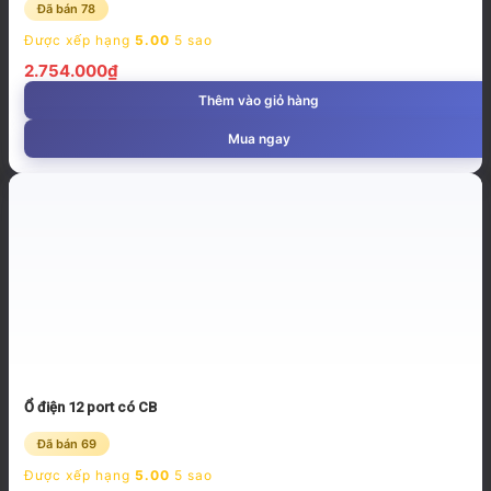
Đã bán 78
Được xếp hạng
5.00
5 sao
2.754.000
₫
Thêm vào giỏ hàng
Mua ngay
Ổ điện 12 port có CB
Đã bán 69
Được xếp hạng
5.00
5 sao