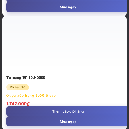
Mua ngay
Tủ mạng 19″ 10U-D500
Đã bán 20
Được xếp hạng
5.00
5 sao
1.742.000
₫
Thêm vào giỏ hàng
Mua ngay