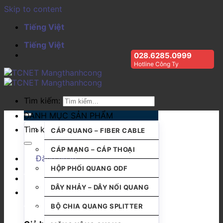
Skip to content
Tiếng Việt
Tiếng Việt
028.6285.0999
Hotline Công Ty
Tìm kiếm:
DANH MỤC SẢN PHẨM
Tìm kiếm:
CÁP QUANG – FIBER CABLE
CÁP MẠNG – CÁP THOẠI
Đăng nhập
HỘP PHỐI QUANG ODF
DÂY NHẢY – DÂY NỐI QUANG
BỘ CHIA QUANG SPLITTER