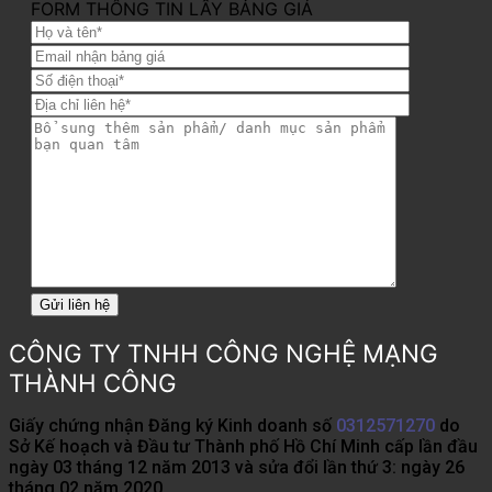
FORM THÔNG TIN LẤY BẢNG GIÁ
CÔNG TY TNHH CÔNG NGHỆ MẠNG
THÀNH CÔNG
Giấy chứng nhận Đăng ký Kinh doanh số
0312571270
do
Sở Kế hoạch và Đầu tư Thành phố Hồ Chí Minh cấp lần đầu
ngày 03 tháng 12 năm 2013 và sửa đổi lần thứ 3: ngày 26
tháng 02 năm 2020