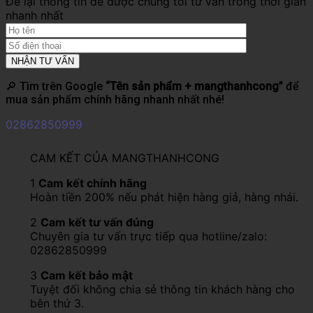
Để lại thông tin để được chúng tôi tư vấn trong thời gian
nhanh nhất
🔎 Tìm trên Google
“Tên sản phẩm + mangthanhcong”
để
mua sản phẩm chính hãng nhanh nhất nhé!
02862850999
CAM KẾT CỦA MANGTHANHCONG
1
Cam kết chính hãng
Hoàn tiền 200% nếu phát hiện hàng giả, hàng nhái.
2
Cam kết tư vấn đúng
Chuyên gia tư vấn trực tiếp qua hotline/zalo:
02862850999
3
Cam kết bảo mật
Tuyệt đối không chia sẻ thông tin khách hàng cho
bên thứ 3.