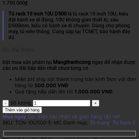
1.750.000
₫
Tủ rack 19 inch 10U D500
là tủ rack 19 inch 10U, kiểu
đặt bánh xe di động, 10U không gian thiết bị, sâu
D500mm, kiểu có bánh xe di chuyển. Dùng cho phòng
máy, tủ viễn thông. Cung cấp tại TCNET, bảo hành đầy
đủ.
Ưu đãi thêm:
Đặt mua sản phẩm tại
Mangthanhcong
ngay để nhận được
các ưu đãi hấp dẫn nhất chưa từng có
Miễn phí ship nội thành trong bán kính 5km với đơn
hàng từ
500.000 VNĐ
Quà tặng hấp dẫn lên tới
1.000.000 VNĐ
Số lượng
Thêm vào giỏ hàng
Mua ngay
Gọi điện xác nhận và giao hàng tận nơi
SKU:
TCN-10U500-E-MC
Danh mục:
Tủ mạng
,
Tủ Rack E