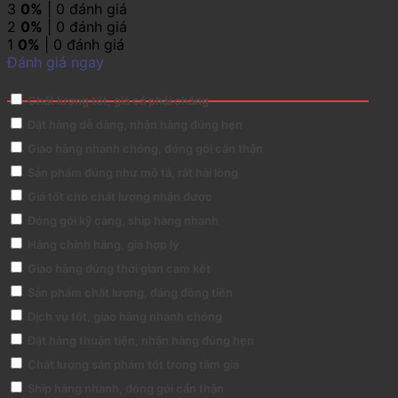
3
0%
| 0 đánh giá
2
0%
| 0 đánh giá
1
0%
| 0 đánh giá
Đánh giá ngay
Đánh giá Tủ rack 10U – D500 bánh xe – Tủ mạng 10U
Chất lượng tốt, giá cả phải chăng
Đặt hàng dễ dàng, nhận hàng đúng hẹn
Giao hàng nhanh chóng, đóng gói cẩn thận
Sản phẩm đúng như mô tả, rất hài lòng
Giá tốt cho chất lượng nhận được
Đóng gói kỹ càng, ship hàng nhanh
Hàng chính hãng, giá hợp lý
Giao hàng đúng thời gian cam kết
Sản phẩm chất lượng, đáng đồng tiền
Dịch vụ tốt, giao hàng nhanh chóng
Đặt hàng thuận tiện, nhận hàng đúng hẹn
Chất lượng sản phẩm tốt trong tầm giá
Ship hàng nhanh, đóng gói cẩn thận