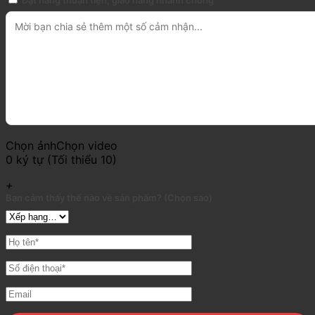
Chọn ảnh
Chọn video
0 ký tự (Tối thiểu 10)
+
Bạn cảm thấy thế nào về sản phẩm? (Chọn sao)