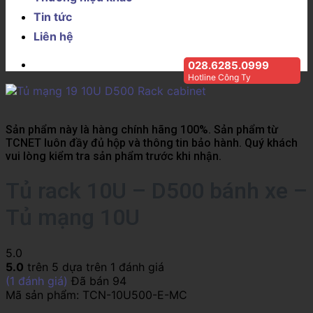
Tin tức
Liên hệ
028.6285.0999
Hotline Công Ty
Sản phẩm này là hàng chính hãng 100%. Sản phẩm từ
TCNET luôn đầy đủ hộp và thông tin bảo hành. Quý khách
vui lòng kiểm tra sản phẩm trước khi nhận.
Tủ rack 10U – D500 bánh xe –
Tủ mạng 10U
5.0
5.0
trên 5 dựa trên
1
đánh giá
(
1
đánh giá)
Đã bán
94
Mã sản phẩm:
TCN-10U500-E-MC