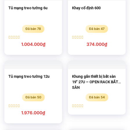
Tủ mạng treo tường 6u
Khay cố định 600
Đã bán 78
Đã bán 47
Được xếp
Được xếp
1.004.000
₫
374.000
₫
hạng
5.00
hạng
5.00
5 sao
5 sao
Tủ mạng treo tường 12u
Khung gắn thiết bị bắt sàn
19″ 27U – OPEN RACK BẮT
SÀN
Đã bán 50
Đã bán 54
Được xếp
Được xếp
1.976.000
₫
hạng
5.00
hạng
5.00
5 sao
5 sao