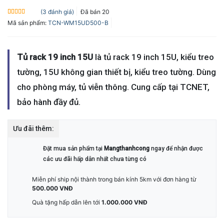
(
3
đánh giá)
Đã bán
20
5.0
3
trên 5
Mã sản phẩm:
TCN-WM15UD500-B
dựa trên
đánh giá
Tủ rack 19 inch 15U
là tủ rack 19 inch 15U, kiểu treo
tường, 15U không gian thiết bị, kiểu treo tường. Dùng
cho phòng máy, tủ viễn thông. Cung cấp tại TCNET,
bảo hành đầy đủ.
Ưu đãi thêm:
Đặt mua sản phẩm tại
Mangthanhcong
ngay để nhận được
các ưu đãi hấp dẫn nhất chưa từng có
Miễn phí ship nội thành trong bán kính 5km với đơn hàng từ
500.000 VNĐ
Quà tặng hấp dẫn lên tới
1.000.000 VNĐ