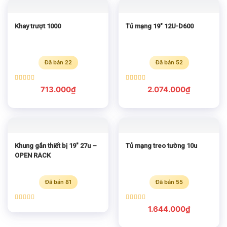
Khay trượt 1000
Tủ mạng 19″ 12U-D600
Đã bán 22
Đã bán 52
Được xếp
Được xếp
713.000
₫
2.074.000
₫
hạng
5.00
hạng
5.00
5 sao
5 sao
Khung gắn thiết bị 19″ 27u –
Tủ mạng treo tường 10u
OPEN RACK
Đã bán 81
Đã bán 55
Được xếp
Được xếp
1.644.000
₫
hạng
5.00
hạng
5.00
5 sao
5 sao