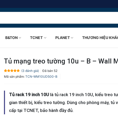
B&TON
TCNET
PLANET
THƯƠNG HIỆU KHÁ
Tủ mạng treo tường 10u – B – Wall 
(
3
đánh giá)
Đã bán
52
5.0
3
trên 5
Mã sản phẩm:
TCN-WM10UD500-B
dựa trên
đánh giá
Tủ rack 19 inch 10U
là tủ rack 19 inch 10U, kiểu treo 
gian thiết bị, kiểu treo tường. Dùng cho phòng máy, tủ 
cấp tại TCNET, bảo hành đầy đủ.