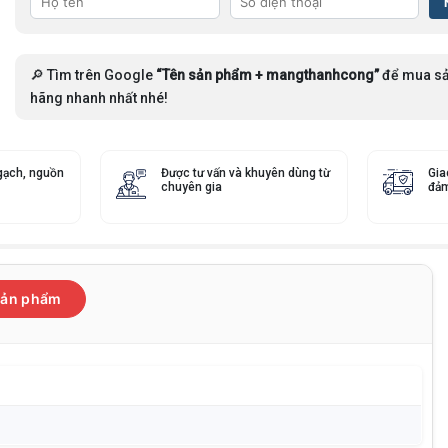
🔎 Tìm trên Google
“Tên sản phẩm + mangthanhcong”
để mua sả
hãng nhanh nhất nhé!
gạch, nguồn
Được tư vấn và khuyên dùng từ
Gia
chuyên gia
đảm
 sản phẩm