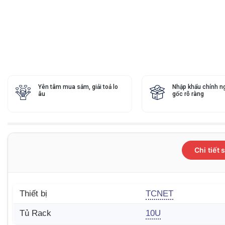
Yên tâm mua sắm, giải toả lo
Nhập khẩu chính n
âu
gốc rõ ràng
Chi tiết
Thiết bị
TCNET
Tủ Rack
10U