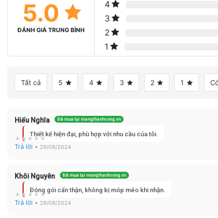
5.0
4
3
ĐÁNH GIÁ TRUNG BÌNH
2
1
Tất cả
5
4
3
2
1
Có
Hiếu Nghĩa
Đã mua tại mangthanhcong.vn
Thiết kế hiện đại, phù hợp với nhu cầu của tôi.
Trả lời
•
29/09/2024
Khôi Nguyên
Đã mua tại mangthanhcong.vn
Đóng gói cẩn thận, không bị móp méo khi nhận.
Trả lời
•
28/09/2024