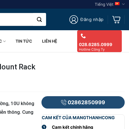
Tiếng Việt
Đăng nhập
C
TIN TỨC
LIÊN HỆ
028.6285.0999
Hotline Công Ty
Mount Rack
02862850999
tường, 10U không
viễn thông. Cung
CAM KẾT CỦA MANGTHANHCONG
Cam kết chính hãng
1