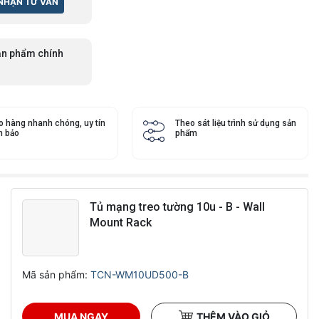
n phẩm chính
o hàng nhanh chóng, uy tín
Theo sát liệu trình sử dụng sản
 bảo
phẩm
Tủ mạng treo tường 10u - B - Wall
Mount Rack
Mã sản phẩm:
TCN-WM10UD500-B
MUA NGAY
THÊM VÀO GIỎ