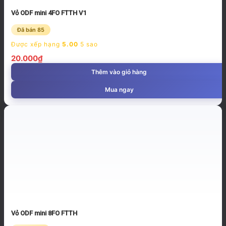
Vỏ ODF mini 4FO FTTH V1
Đã bán 85
Được xếp hạng
5.00
5 sao
20.000
₫
Thêm vào giỏ hàng
Mua ngay
Vỏ ODF mini 8FO FTTH