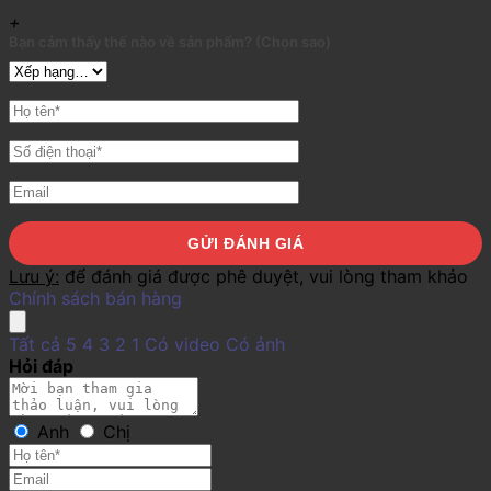
+
Bạn cảm thấy thế nào về sản phẩm? (Chọn sao)
Lưu ý:
để đánh giá được phê duyệt, vui lòng tham khảo
Chính sách bán hàng
Tất cả
5
4
3
2
1
Có video
Có ảnh
Hỏi đáp
Anh
Chị