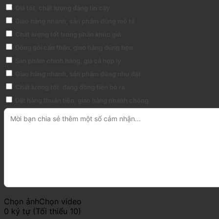
Giá tốt, chất lượng đáng tin cậy
Giao hàng nhanh, sản phẩm đúng mô tả
Chất lượng tốt trong phân khúc giá
Đóng gói cẩn thận, giao hàng đúng hẹn
Sản phẩm chính hãng, giá cả hợp lý
Giao hàng nhanh, sản phẩm đúng như đặt
Chất lượng tốt, đáng đồng tiền bỏ ra
Đặt hàng thuận tiện, giao hàng nhanh chóng
Chọn ảnh
Chọn video
0 ký tự (Tối thiểu 10)