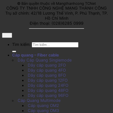
© Bản quyền thuộc về Mangthanhcong TCNet
CÔNG TY TNHH CÔNG NGHỆ MẠNG THÀNH CÔNG
Trụ sở chính: 42/18 Lương Thế Vinh, P. Phú Thạnh, TP.
Hồ Chí Minh
Điện thoại: (028)6285 0999
Tìm kiếm:
Cáp quang – Fiber cable
Dây Cáp Quang Singlemode
Dây cáp quang 2FO
Dây cáp quang 4FO
Dây cáp quang 8FO
Dây cáp quang 12FO
Dây cáp quang 24FO
Dây cáp quang 48FO
Dây cáp quang 96FO
Cáp Quang Multimode
Cáp quang OM2
Cáp quang OM3