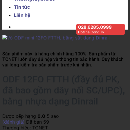
Tin tức
Liên hệ
028.6285.0999
Hotline Công Ty
Sản phẩm này là hàng chính hãng 100%. Sản phẩm từ
TCNET luôn đầy đủ hộp và thông tin bảo hành. Quý khách
vui lòng kiểm tra sản phẩm trước khi nhận.
ODF 12FO FTTH (đầy đủ PK,
đã bao gồm dây nối SC/UPC),
bằng nhựa dạng Dinrail
Được xếp hạng
0.0
5 sao
(đánh giá)
Đã bán
59
Thương hiệu:
TCNET