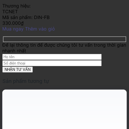
Thương hiệu:
TCNET
Mã sản phẩm:
DIN-FB
330.000
₫
Mua ngay
Thêm vào giỏ
Để lại thông tin để được chúng tôi tư vấn trong thời gian
nhanh nhất
Sản phẩm tương tự