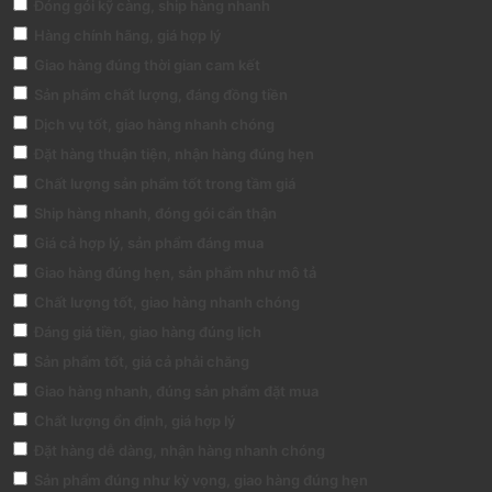
Đóng gói kỹ càng, ship hàng nhanh
Hàng chính hãng, giá hợp lý
Giao hàng đúng thời gian cam kết
Sản phẩm chất lượng, đáng đồng tiền
Dịch vụ tốt, giao hàng nhanh chóng
Đặt hàng thuận tiện, nhận hàng đúng hẹn
Chất lượng sản phẩm tốt trong tầm giá
Ship hàng nhanh, đóng gói cẩn thận
Giá cả hợp lý, sản phẩm đáng mua
Giao hàng đúng hẹn, sản phẩm như mô tả
Chất lượng tốt, giao hàng nhanh chóng
Đáng giá tiền, giao hàng đúng lịch
Sản phẩm tốt, giá cả phải chăng
Giao hàng nhanh, đúng sản phẩm đặt mua
Chất lượng ổn định, giá hợp lý
Đặt hàng dễ dàng, nhận hàng nhanh chóng
Sản phẩm đúng như kỳ vọng, giao hàng đúng hẹn