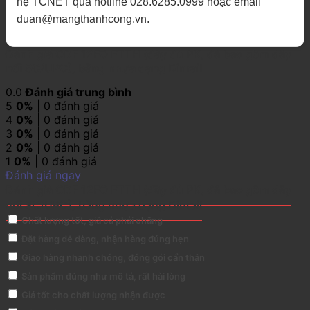
hệ TCNET qua hotline 028.6285.0999 hoặc email
duan@mangthanhcong.vn.
Đánh giá ODF 12FO FTTH (đầy đủ PK, đã bao gồm dây
nối SC/UPC), bằng nhựa dạng Dinrail
0.0
Đánh giá trung bình
5
0%
| 0 đánh giá
4
0%
| 0 đánh giá
3
0%
| 0 đánh giá
2
0%
| 0 đánh giá
1
0%
| 0 đánh giá
Đánh giá ngay
Đánh giá ODF 12FO FTTH (đầy đủ PK, đã bao gồm dây
nối SC/UPC), bằng nhựa dạng Dinrail
Chất lượng tốt, giá cả phải chăng
Đặt hàng dễ dàng, nhận hàng đúng hẹn
Giao hàng nhanh chóng, đóng gói cẩn thận
Sản phẩm đúng như mô tả, rất hài lòng
Giá tốt cho chất lượng nhận được