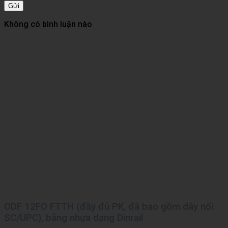
Gửi
Không có bình luận nào
ODF 12FO FTTH (đầy đủ PK, đã bao gồm dây nối
SC/UPC), bằng nhựa dạng Dinrail