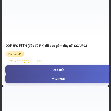
ODF 8FO FTTH (đầy đủ PK, đã bao gồm dây nối SC/UPC)
Đã bán 41
Được xếp hạng
0
5 sao
Đọc tiếp
Mua ngay