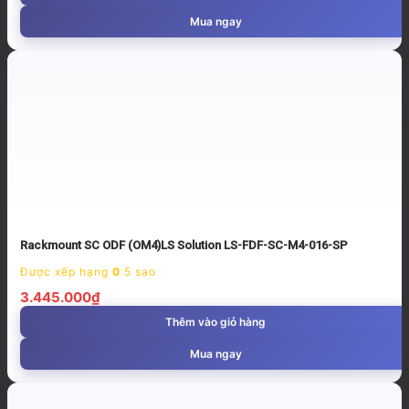
Mua ngay
Rackmount SC ODF (OM4)LS Solution LS-FDF-SC-M4-016-SP
Được xếp hạng
0
5 sao
3.445.000
₫
Thêm vào giỏ hàng
Mua ngay