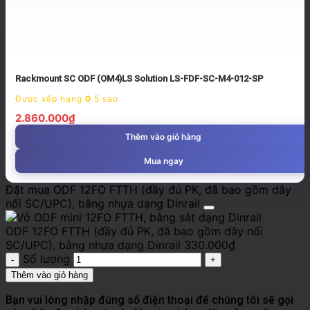
Rackmount SC ODF (OM4)LS Solution LS-FDF-SC-M4-012-SP
Được xếp hạng
0
5 sao
2.860.000
₫
Thêm vào giỏ hàng
Mua ngay
Đặt mua ODF 12FO FTTH (đầy đủ PK, đã bao gồm dây
nối SC/UPC), bằng nhựa dạng Dinrail
ODF 12FO FTTH (đầy đủ PK, đã bao gồm dây nối
SC/UPC), bằng nhựa dạng Dinrail
330.000
₫
Số lượng
Thêm vào giỏ hàng
Bạn vui lòng nhập đúng số điện thoại để chúng tôi sẽ gọi