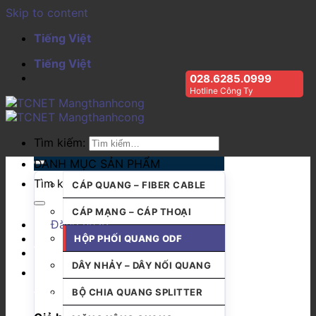
Skip to content
Tiếng Việt
Tiếng Việt
028.6285.0999
Hotline Công Ty
Tìm kiếm:
DANH MỤC SẢN PHẨM
Tìm kiếm:
CÁP QUANG – FIBER CABLE
CÁP MẠNG – CÁP THOẠI
Đăng nhập
HỘP PHỐI QUANG ODF
DÂY NHẢY – DÂY NỐI QUANG
BỘ CHIA QUANG SPLITTER