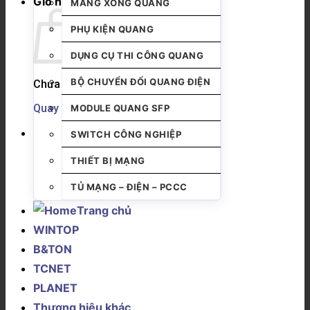
Giỏ hàng
MĂNG XÔNG QUANG
PHỤ KIỆN QUANG
DỤNG CỤ THI CÔNG QUANG
BỘ CHUYỂN ĐỔI QUANG ĐIỆN
Chưa có sản phẩm trong giỏ hàng.
Quay trở lại cửa hàng
MODULE QUANG SFP
SWITCH CÔNG NGHIỆP
THIẾT BỊ MẠNG
TỦ MẠNG – ĐIỆN – PCCC
Trang chủ
WINTOP
B&TON
TCNET
PLANET
Thương hiệu khác