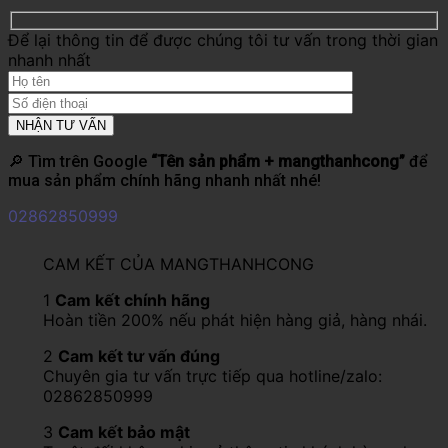
Để lại thông tin để được chúng tôi tư vấn trong thời gian
nhanh nhất
🔎 Tìm trên Google
“Tên sản phẩm + mangthanhcong”
để
mua sản phẩm chính hãng nhanh nhất nhé!
02862850999
CAM KẾT CỦA MANGTHANHCONG
1
Cam kết chính hãng
Hoàn tiền 200% nếu phát hiện hàng giả, hàng nhái.
2
Cam kết tư vấn đúng
Chuyên gia tư vấn trực tiếp qua hotline/zalo:
02862850999
3
Cam kết bảo mật