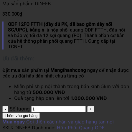
Mã sản phẩm:
DIN-FB
330.000
₫
ODF 12FO FTTH (đầy đủ PK, đã bao gồm dây nối
SC/UPC), bằng n
là hộp phối quang ODF FTTH, đấu nối
và bảo vệ tối đa 12 sợi quang (FO). Thành phần cơ bản
của hệ thống phân phối quang FTTH. Cung cấp tại
TCNET.
Ưu đãi thêm:
Đặt mua sản phẩm tại
Mangthanhcong
ngay để nhận được
các ưu đãi hấp dẫn nhất chưa từng có
Miễn phí ship nội thành trong bán kính 5km với đơn
hàng từ
500.000 VNĐ
Quà tặng hấp dẫn lên tới
1.000.000 VNĐ
Số lượng
Thêm vào giỏ hàng
Mua ngay
Gọi điện xác nhận và giao hàng tận nơi
SKU:
DIN-FB
Danh mục:
Hộp Phối Quang ODF