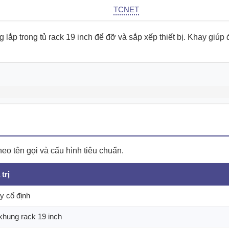
TCNET
ắp trong tủ rack 19 inch để đỡ và sắp xếp thiết bị. Khay giúp đặ
o tên gọi và cấu hình tiêu chuẩn.
 trị
y cố định
khung rack 19 inch