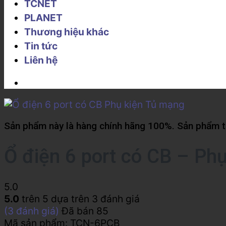
TCNET
PLANET
Thương hiệu khác
Tin tức
Liên hệ
Sản phẩm này là hàng chính hãng 100%. Sản phẩm từ
Ổ điện 6 port có CB – Ph
5.0
5.0
trên 5 dựa trên
3
đánh giá
(
3
đánh giá)
Đã bán
85
Mã sản phẩm:
TCN-6PCB