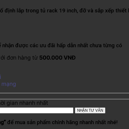
ố định lắp trong tủ rack 19 inch, đỡ và sắp xếp thiế
 nhận được các ưu đãi hấp dẫn nhất chưa từng có
với đơn hàng từ
500.000 VNĐ
i
ủ mạng
hời gian nhanh nhất
ng”
để mua sản phẩm chính hãng nhanh nhất nhé!