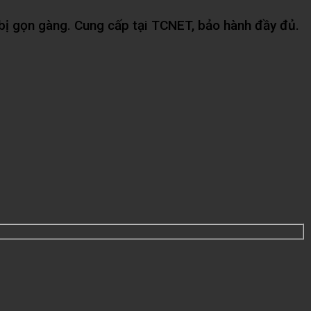
t bị gọn gàng. Cung cấp tại TCNET, bảo hành đầy đủ.