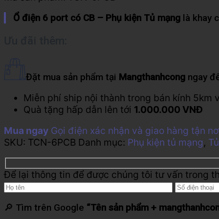
Ổ điện 6 port có CB – Phụ kiện Tủ mạng
là khay c
Ưu đãi thêm:
Đặt mua sản phẩm tại
Mangthanhcong
ngay để
Miễn phí ship nội thành trong bán kính 5km 
Quà tặng hấp dẫn lên tới
1.000.000 VNĐ
Mua ngay
Gọi điện xác nhận và giao hàng tận nơ
SKU:
TCN-6PCB
Danh mục:
Phụ kiện tủ mạng
,
T
Để lại thông tin để được chúng tôi tư vấn trong t
🔎 Tìm trên Google
“Tên sản phẩm + mangthanhco