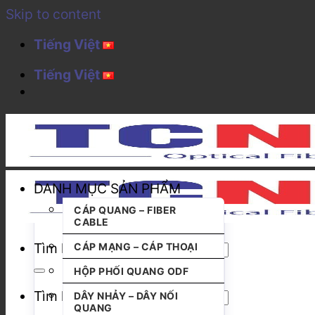
Skip to content
Tiếng Việt
Tiếng Việt
DANH MỤC SẢN PHẨM
CÁP QUANG – FIBER
CABLE
Tìm kiếm:
CÁP MẠNG – CÁP THOẠI
HỘP PHỐI QUANG ODF
Tìm kiếm:
DÂY NHẢY – DÂY NỐI
QUANG