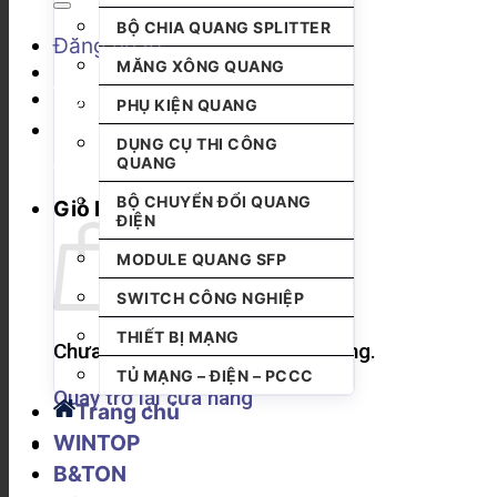
BỘ CHIA QUANG SPLITTER
Đăng nhập
MĂNG XÔNG QUANG
PHỤ KIỆN QUANG
DỤNG CỤ THI CÔNG
QUANG
BỘ CHUYỂN ĐỔI QUANG
Giỏ hàng
ĐIỆN
MODULE QUANG SFP
SWITCH CÔNG NGHIỆP
THIẾT BỊ MẠNG
Chưa có sản phẩm trong giỏ hàng.
TỦ MẠNG – ĐIỆN – PCCC
Quay trở lại cửa hàng
Trang chủ
WINTOP
B&TON