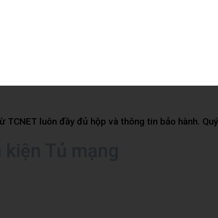
 TCNET luôn đầy đủ hộp và thông tin bảo hành. Quý 
ụ kiện Tủ mạng