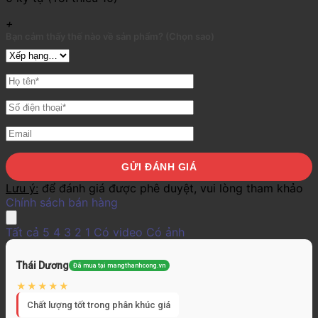
+
Bạn cảm thấy thế nào về sản phẩm? (Chọn sao)
Lưu ý:
để đánh giá được phê duyệt, vui lòng tham khảo
Chính sách bán hàng
Tất cả
5
4
3
2
1
Có video
Có ảnh
Thái Dương
Đã mua tại mangthanhcong.vn
Chất lượng tốt trong phân khúc giá