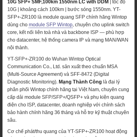
10G SFP+ SMF,100km 1550nm LC with DDM
| tốc độ
10G | khoảng cách 100km | bước sóng 1550nm. YT-
SFP+-ZR100 là module quang SFP chính hãng Wintop
dùng cho
module SFP Wintop
, chuyên cho uplink switch
core, kết nối liên toà nhà và backbone ISP — phù hợp
cho datacenter, hệ thống camera IP và mạng MAN/WAN
nội thành.
YT-SFP+-ZR100 do Wuhan Wintop Optical
Communication Co., Ltd. sản xuất theo chuẩn MSA
(Multi-Source Agreement) và SFF-8472 (Digital
Diagnostic Monitoring).
Mạng Thành Công
là đại lý
phân phối Wintop chính hãng tại Việt Nam, chuyên cung
cấp dải module SFP/SFP+/QSFP+ và phụ kiện quang
điện cho ISP, datacenter, doanh nghiệp với chính sách
bảo hành chính hãng 36 tháng và hỗ trợ kỹ thuật chuyên
sâu.
Cơ chế phát/thu quang của YT-SFP+-ZR100 hoạt động