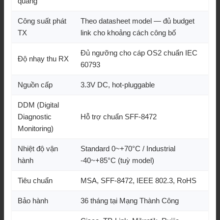
quang
Công suất phát
Theo datasheet model — đủ budget
TX
link cho khoảng cách công bố
Đủ ngưỡng cho cáp OS2 chuẩn IEC
Độ nhạy thu RX
60793
Nguồn cấp
3.3V DC, hot-pluggable
DDM (Digital
Diagnostic
Hỗ trợ chuẩn SFF-8472
Monitoring)
Nhiệt độ vận
Standard 0~+70°C / Industrial
hành
-40~+85°C (tuỳ model)
Tiêu chuẩn
MSA, SFF-8472, IEEE 802.3, RoHS
Bảo hành
36 tháng tại Mạng Thành Công