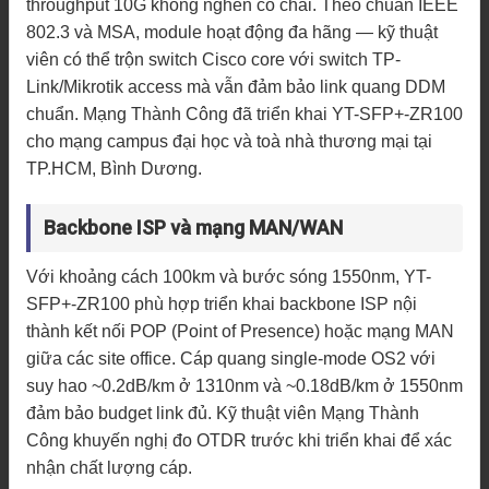
throughput 10G không nghẽn cổ chai. Theo chuẩn IEEE
802.3 và MSA, module hoạt động đa hãng — kỹ thuật
viên có thể trộn switch Cisco core với switch TP-
Link/Mikrotik access mà vẫn đảm bảo link quang DDM
chuẩn. Mạng Thành Công đã triển khai YT-SFP+-ZR100
cho mạng campus đại học và toà nhà thương mại tại
TP.HCM, Bình Dương.
Backbone ISP và mạng MAN/WAN
Với khoảng cách 100km và bước sóng 1550nm, YT-
SFP+-ZR100 phù hợp triển khai backbone ISP nội
thành kết nối POP (Point of Presence) hoặc mạng MAN
giữa các site office. Cáp quang single-mode OS2 với
suy hao ~0.2dB/km ở 1310nm và ~0.18dB/km ở 1550nm
đảm bảo budget link đủ. Kỹ thuật viên Mạng Thành
Công khuyến nghị đo OTDR trước khi triển khai để xác
nhận chất lượng cáp.