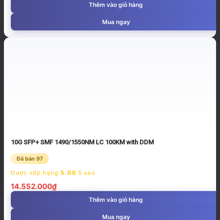
Thêm vào giỏ hàng
Mua ngay
10G SFP+ SMF 1490/1550NM LC 100KM with DDM
Đã bán 97
Được xếp hạng
5.00
5 sao
14.552.000
₫
Thêm vào giỏ hàng
Mua ngay