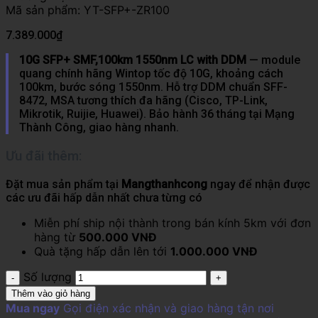
Mã sản phẩm:
YT-SFP+-ZR100
7.389.000
₫
10G SFP+ SMF,100km 1550nm LC with DDM
— module
quang chính hãng Wintop tốc độ 10G, khoảng cách
100km, bước sóng 1550nm. Hỗ trợ DDM chuẩn SFF-
8472, MSA tương thích đa hãng (Cisco, TP-Link,
Mikrotik, Ruijie, Huawei). Bảo hành 36 tháng tại Mạng
Thành Công, giao hàng nhanh.
Ưu đãi thêm:
Đặt mua sản phẩm tại
Mangthanhcong
ngay để nhận được
các ưu đãi hấp dẫn nhất chưa từng có
Miễn phí ship nội thành trong bán kính 5km với đơn
hàng từ
500.000 VNĐ
Quà tặng hấp dẫn lên tới
1.000.000 VNĐ
Số lượng
Thêm vào giỏ hàng
Mua ngay
Gọi điện xác nhận và giao hàng tận nơi