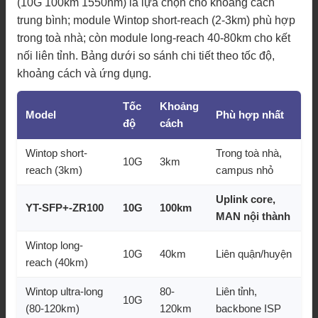
(10G 100km 1550nm) là lựa chọn cho khoảng cách
trung bình; module Wintop short-reach (2-3km) phù hợp
trong toà nhà; còn module long-reach 40-80km cho kết
nối liên tỉnh. Bảng dưới so sánh chi tiết theo tốc độ,
khoảng cách và ứng dụng.
Tốc
Khoảng
Model
Phù hợp nhất
độ
cách
Wintop short-
Trong toà nhà,
10G
3km
reach (3km)
campus nhỏ
Uplink core,
YT-SFP+-ZR100
10G
100km
MAN nội thành
Wintop long-
10G
40km
Liên quận/huyện
reach (40km)
Wintop ultra-long
80-
Liên tỉnh,
10G
(80-120km)
120km
backbone ISP