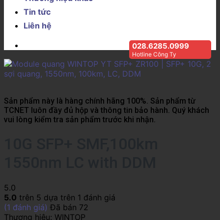
Tin tức
Liên hệ
028.6285.0999
Hotline Công Ty
Sản phẩm này là hàng chính hãng 100%. Sản phẩm từ
TCNET luôn đầy đủ hộp và thông tin bảo hành. Quý khách
vui lòng kiểm tra sản phẩm trước khi nhận.
10G SFP+ SMF,100km
1550nm LC with DDM
5.0
5.0
trên 5 dựa trên
1
đánh giá
(
1
đánh giá)
Đã bán
72
Thương hiệu:
WINTOP