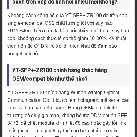
cách trên cáp đã hàn nối nhiều mối không?
Khoảng cách công bố của YT-SFP+-ZR100 đo trên cáp
single-mode loại OS2 chất lượng tốt với suy hao
~0.2dB/km. Trên cáp đã hàn nối nhiều mối hoặc suy hao
cao, khoảng cách thực tế có thể giảm 10-30%. Kỹ thuật
viên nên đo OTDR trước khi triển khai để đảm bảo
budget link đủ.
YT-SFP+-ZR100 chính hãng khác hàng
OEM/compatible như thế nào?
YT-SFP+-ZR100 chính hãng Wuhan Wintop Optical
Communication Co., Ltd. có tem hologram, mã serial xác
thực và bảo hành 36 tháng. Hàng OEM/compatible
thường có chip giả mạo, không hỗ trợ DDM chuẩn SFF-
8472, dễ chết module khi nhiệt độ cao hoặc gây lỗi link
mất gói tin — chi phí thay thế cao hơn nhiều so với