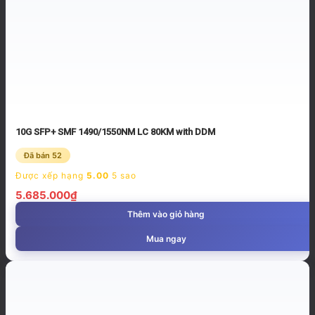
10G SFP+ SMF 1490/1550NM LC 80KM with DDM
Đã bán 52
Được xếp hạng
5.00
5 sao
5.685.000
₫
Thêm vào giỏ hàng
Mua ngay