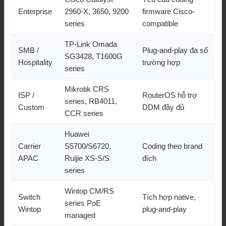
Enterprise
2960-X, 3650, 9200
firmware Cisco-
series
compatible
TP-Link Omada
SMB /
Plug-and-play đa số
SG3428, T1600G
Hospitality
trường hợp
series
Mikrotik CRS
ISP /
RouterOS hỗ trợ
series, RB4011,
Custom
DDM đầy đủ
CCR series
Huawei
Carrier
S5700/S6720,
Coding theo brand
APAC
Ruijie XS-S/S
đích
series
Wintop CM/RS
Switch
Tích hợp native,
series PoE
Wintop
plug-and-play
managed