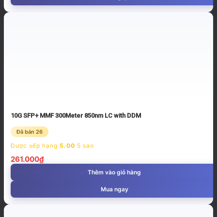
10G SFP+ MMF 300Meter 850nm LC with DDM
Đã bán 26
Được xếp hạng
5.00
5 sao
261.000
₫
Thêm vào giỏ hàng
Mua ngay