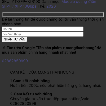
SKU:
YT-SFP+-ZR100
Danh mục:
Module quang điện
SFP+ / XFP 10Gbps
Thẻ:
2026
Để lại thông tin để được chúng tôi tư vấn trong thời gian
nhanh nhất
🔎 Tìm trên Google
“Tên sản phẩm + mangthanhcong”
để
mua sản phẩm chính hãng nhanh nhất nhé!
02862850999
CAM KẾT CỦA MANGTHANHCONG
1
Cam kết chính hãng
Hoàn tiền 200% nếu phát hiện hàng giả, hàng nhái.
2
Cam kết tư vấn đúng
Chuyên gia tư vấn trực tiếp qua hotline/zalo:
02862850999