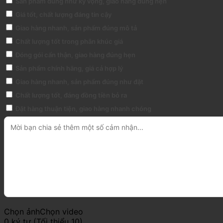
Sản phẩm đúng như kỳ vọng, giao hàng đúng hẹn
Giá tốt, chất lượng đáng tin cậy
Giao hàng nhanh, sản phẩm đúng mô tả
Chất lượng tốt trong phân khúc giá
Đóng gói cẩn thận, giao hàng đúng hẹn
Sản phẩm chính hãng, giá cả hợp lý
Giao hàng nhanh, sản phẩm đúng như đặt
Chất lượng tốt, đáng đồng tiền bỏ ra
Đặt hàng thuận tiện, giao hàng nhanh chóng
Chọn ảnh
Chọn video
0 ký tự (Tối thiểu 10)