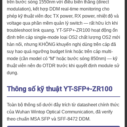
trên bước sóng 1550nm với điều biến thẳng (direct
modulation), kết hợp DDM real-time monitoring cho
phép kỹ thuật viên đọc TX power, RX power, nhiệt độ và
voltage qua phần mềm quản lý switch — rất hữu ích khi
troubleshoot link quang. YT-SFP+-ZR100 hoạt động ổn
định trên cáp single-mode loại OS2 chất lượng OS2 mới
hàn nối, nhưng KHÔNG khuyến nghị dùng trên cáp đã
suy hao quá ngưỡng budget link hoặc trên cáp multi-
mode (cần model có “M” hoặc bước sóng 850nm) — kỹ
thuật viên nên đo OTDR trước khi quyết định module sử
dụng.
Thông số kỹ thuật YT-SFP+-ZR100
Toàn bộ thông số dưới đây trích từ datasheet chính thức
của Wuhan Wintop Optical Communication, đã verify
theo chuẩn MSA SFP và SFF-8472 DDM.