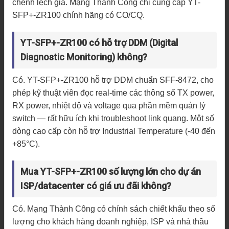
chênh lệch giá. Mạng Thành Công chỉ cung cấp YT-
SFP+-ZR100 chính hãng có CO/CQ.
YT-SFP+-ZR100 có hỗ trợ DDM (Digital
Diagnostic Monitoring) không?
Có. YT-SFP+-ZR100 hỗ trợ DDM chuẩn SFF-8472, cho
phép kỹ thuật viên đọc real-time các thông số TX power,
RX power, nhiệt độ và voltage qua phần mềm quản lý
switch — rất hữu ích khi troubleshoot link quang. Một số
dòng cao cấp còn hỗ trợ Industrial Temperature (-40 đến
+85°C).
Mua YT-SFP+-ZR100 số lượng lớn cho dự án
ISP/datacenter có giá ưu đãi không?
Có. Mạng Thành Công có chính sách chiết khấu theo số
lượng cho khách hàng doanh nghiệp, ISP và nhà thầu