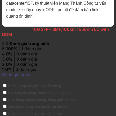
datacenter/ISP, kỹ thuật viên Mạng Thành Công tư vấn
module + dây nhảy + ODF trọn bộ để đảm bảo link
quang ổn định.
1 đánh giá cho
10G SFP+ SMF,100km 1550nm LC with
DDM
5.0
Đánh giá trung bình
5
100%
| 1 đánh giá
4
0%
| 0 đánh giá
3
0%
| 0 đánh giá
2
0%
| 0 đánh giá
1
0%
| 0 đánh giá
Đánh giá ngay
Đánh giá 10G SFP+ SMF,100km 1550nm LC with DDM
Chất lượng tốt, giá cả phải chăng
Đặt hàng dễ dàng, nhận hàng đúng hẹn
Giao hàng nhanh chóng, đóng gói cẩn thận
Sản phẩm đúng như mô tả, rất hài lòng
Giá tốt cho chất lượng nhận được