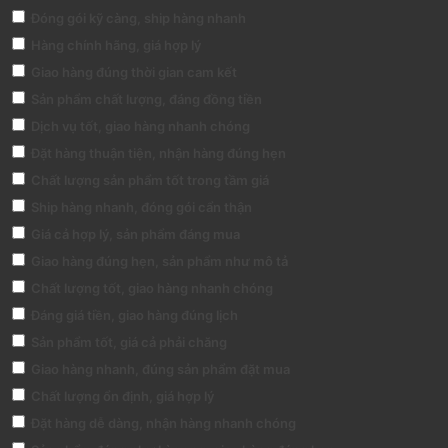
Đóng gói kỹ càng, ship hàng nhanh
Hàng chính hãng, giá hợp lý
Giao hàng đúng thời gian cam kết
Sản phẩm chất lượng, đáng đồng tiền
Dịch vụ tốt, giao hàng nhanh chóng
Đặt hàng thuận tiện, nhận hàng đúng hẹn
Chất lượng sản phẩm tốt trong tầm giá
Ship hàng nhanh, đóng gói cẩn thận
Giá cả hợp lý, sản phẩm đáng mua
Giao hàng đúng hẹn, sản phẩm như mô tả
Chất lượng tốt, giao hàng nhanh chóng
Đáng giá tiền, giao hàng đúng lịch
Sản phẩm tốt, giá cả phải chăng
Giao hàng nhanh, đúng sản phẩm đặt mua
Chất lượng ổn định, giá hợp lý
Đặt hàng dễ dàng, nhận hàng nhanh chóng