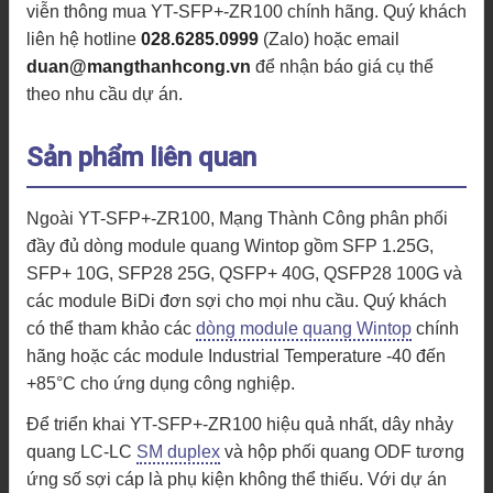
viễn thông mua YT-SFP+-ZR100 chính hãng. Quý khách
liên hệ hotline
028.6285.0999
(Zalo) hoặc email
duan@mangthanhcong.vn
để nhận báo giá cụ thể
theo nhu cầu dự án.
Sản phẩm liên quan
Ngoài YT-SFP+-ZR100, Mạng Thành Công phân phối
đầy đủ dòng module quang Wintop gồm SFP 1.25G,
SFP+ 10G, SFP28 25G, QSFP+ 40G, QSFP28 100G và
các module BiDi đơn sợi cho mọi nhu cầu. Quý khách
có thể tham khảo các
dòng module quang Wintop
chính
hãng hoặc các module Industrial Temperature -40 đến
+85°C cho ứng dụng công nghiệp.
Để triển khai YT-SFP+-ZR100 hiệu quả nhất, dây nhảy
quang LC-LC
SM duplex
và hộp phối quang ODF tương
ứng số sợi cáp là phụ kiện không thể thiếu. Với dự án