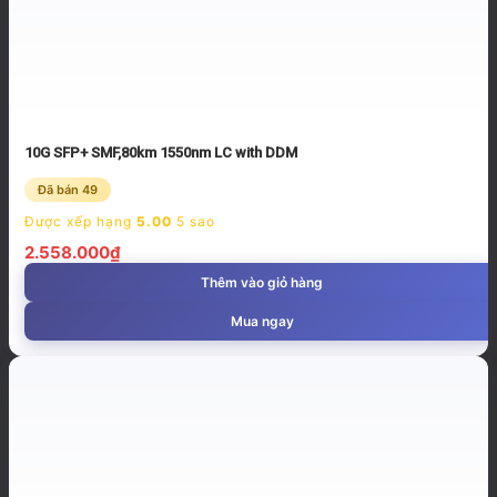
10G SFP+ SMF,80km 1550nm LC with DDM
Đã bán 49
Được xếp hạng
5.00
5 sao
2.558.000
₫
Thêm vào giỏ hàng
Mua ngay