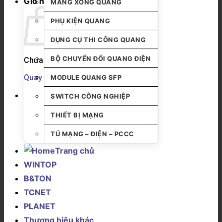
Giỏ hàng
MĂNG XÔNG QUANG
PHỤ KIỆN QUANG
DỤNG CỤ THI CÔNG QUANG
BỘ CHUYỂN ĐỔI QUANG ĐIỆN
Chưa có sản phẩm trong giỏ hàng.
Quay trở lại cửa hàng
MODULE QUANG SFP
SWITCH CÔNG NGHIỆP
THIẾT BỊ MẠNG
TỦ MẠNG – ĐIỆN – PCCC
Trang chủ
WINTOP
B&TON
TCNET
PLANET
Thương hiệu khác