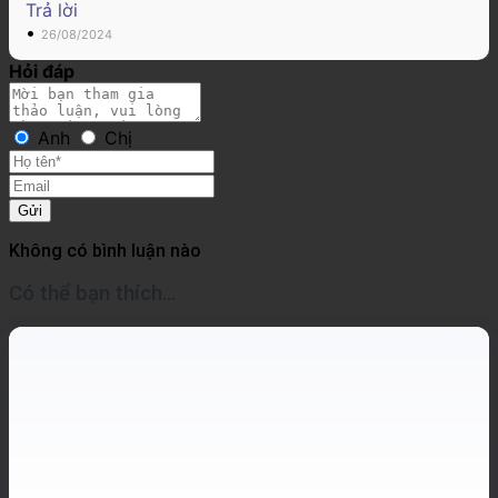
Trả lời
•
26/08/2024
Hỏi đáp
Anh
Chị
Gửi
Không có bình luận nào
Có thể bạn thích…