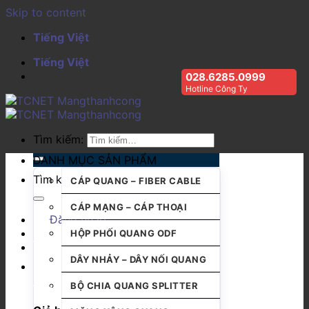
Skip to content
Tiếng Việt
Tiếng Việt
028.6285.0999
Hotline Công Ty
Tìm kiếm:
DANH MỤC SẢN PHẨM
Tìm kiếm:
CÁP QUANG – FIBER CABLE
CÁP MẠNG – CÁP THOẠI
Đăng nhập
HỘP PHỐI QUANG ODF
DÂY NHẢY – DÂY NỐI QUANG
BỘ CHIA QUANG SPLITTER