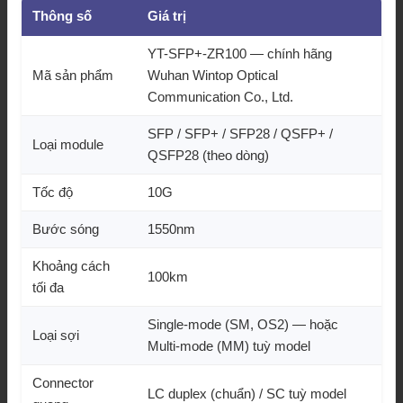
Thông số
Giá trị
YT-SFP+-ZR100 — chính hãng
Mã sản phẩm
Wuhan Wintop Optical
Communication Co., Ltd.
SFP / SFP+ / SFP28 / QSFP+ /
Loại module
QSFP28 (theo dòng)
Tốc độ
10G
Bước sóng
1550nm
Khoảng cách
100km
tối đa
Single-mode (SM, OS2) — hoặc
Loại sợi
Multi-mode (MM) tuỳ model
Connector
LC duplex (chuẩn) / SC tuỳ model