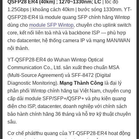
QSFP28 ER4 (40km) ; 1270~1330nm; LC
| tốc độ
1.25Gbps | khoảng cách 40km | bước sóng 1330nm. YT-
QSFP28-ER4 là module quang SFP chính hãng Wintop
dùng cho
module SFP Wintop
, chuyên cho uplink switch
core, kết nối liên toà nhà và backbone ISP — phù hợp
cho datacenter, hệ thống camera IP và mạng MAN/WAN
nội thành.
YT-QSFP28-ER4 do Wuhan Wintop Optical
Communication Co., Ltd. sản xuất theo chuẩn MSA
(Multi-Source Agreement) và SFF-8472 (Digital
Diagnostic Monitoring).
Mạng Thành Công
là đại lý
phân phối Wintop chính hãng tại Việt Nam, chuyên cung
cấp dải module SFP/SFP+/QSFP+ và phụ kiện quang
điện cho ISP, datacenter, doanh nghiệp với chính sách
bảo hành chính hãng 36 tháng và hỗ trợ kỹ thuật chuyên
sâu.
Cơ chế phát/thu quang của YT-QSFP28-ER4 hoạt động