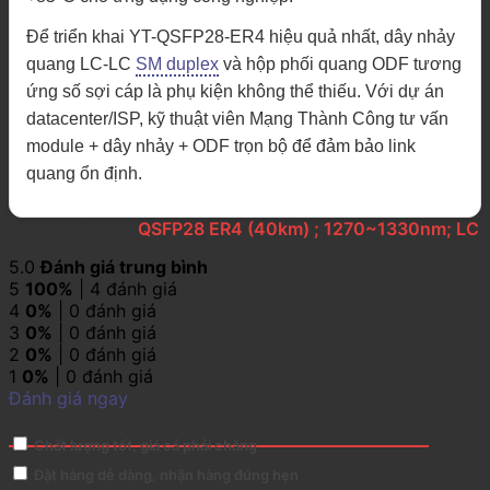
Để triển khai YT-QSFP28-ER4 hiệu quả nhất, dây nhảy
quang LC-LC
SM duplex
và hộp phối quang ODF tương
ứng số sợi cáp là phụ kiện không thể thiếu. Với dự án
datacenter/ISP, kỹ thuật viên Mạng Thành Công tư vấn
module + dây nhảy + ODF trọn bộ để đảm bảo link
quang ổn định.
4 đánh giá cho
QSFP28 ER4 (40km) ; 1270~1330nm; LC
5.0
Đánh giá trung bình
5
100%
| 4 đánh giá
4
0%
| 0 đánh giá
3
0%
| 0 đánh giá
2
0%
| 0 đánh giá
1
0%
| 0 đánh giá
Đánh giá ngay
Đánh giá QSFP28 ER4 (40km) ; 1270~1330nm; LC
Chất lượng tốt, giá cả phải chăng
Đặt hàng dễ dàng, nhận hàng đúng hẹn