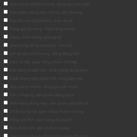
Giao hàng nhanh chóng, đóng gói cẩn thận
Sản phẩm đúng như mô tả, rất hài lòng
Giá tốt cho chất lượng nhận được
Đóng gói kỹ càng, ship hàng nhanh
Hàng chính hãng, giá hợp lý
Giao hàng đúng thời gian cam kết
Sản phẩm chất lượng, đáng đồng tiền
Dịch vụ tốt, giao hàng nhanh chóng
Đặt hàng thuận tiện, nhận hàng đúng hẹn
Chất lượng sản phẩm tốt trong tầm giá
Ship hàng nhanh, đóng gói cẩn thận
Giá cả hợp lý, sản phẩm đáng mua
Giao hàng đúng hẹn, sản phẩm như mô tả
Chất lượng tốt, giao hàng nhanh chóng
Đáng giá tiền, giao hàng đúng lịch
Sản phẩm tốt, giá cả phải chăng
Giao hàng nhanh, đúng sản phẩm đặt mua