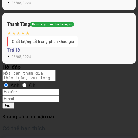
•
26/08/2024
Thanh Tùng
Đã mua tại mangthanhcong.vn
Chất lượng tốt trong phân khúc giá
Trả lời
•
26/08/2024
Hỏi đáp
Anh
Chị
Gửi
Không có bình luận nào
Có thể bạn thích…