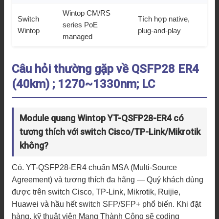
Wintop CM/RS
Switch
Tích hợp native,
series PoE
Wintop
plug-and-play
managed
Câu hỏi thường gặp về QSFP28 ER4
(40km) ; 1270~1330nm; LC
Module quang Wintop YT-QSFP28-ER4 có
tương thích với switch Cisco/TP-Link/Mikrotik
không?
Có. YT-QSFP28-ER4 chuẩn MSA (Multi-Source
Agreement) và tương thích đa hãng — Quý khách dùng
được trên switch Cisco, TP-Link, Mikrotik, Ruijie,
Huawei và hầu hết switch SFP/SFP+ phổ biến. Khi đặt
hàng, kỹ thuật viên Mạng Thành Công sẽ coding