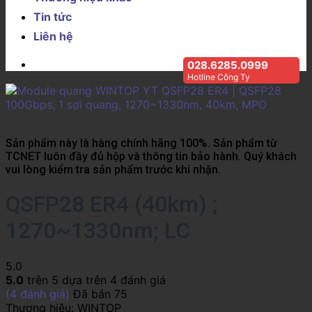
Tin tức
Liên hệ
028.6285.0999
Hotline Công Ty
Sản phẩm này là hàng chính hãng 100%. Sản phẩm từ
TCNET luôn đầy đủ hộp và thông tin bảo hành. Quý khách
vui lòng kiểm tra sản phẩm trước khi nhận.
QSFP28 ER4 (40km) ;
1270~1330nm; LC
5.0
5.0
trên 5 dựa trên
4
đánh giá
(
4
đánh giá)
Đã bán
75
Thương hiệu:
WINTOP