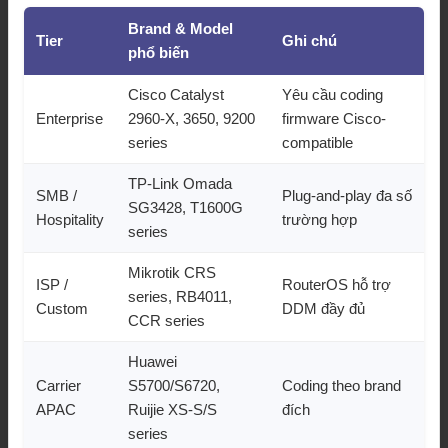
Brand & Model
Tier
Ghi chú
phổ biến
Cisco Catalyst
Yêu cầu coding
Enterprise
2960-X, 3650, 9200
firmware Cisco-
series
compatible
TP-Link Omada
SMB /
Plug-and-play đa số
SG3428, T1600G
Hospitality
trường hợp
series
Mikrotik CRS
ISP /
RouterOS hỗ trợ
series, RB4011,
Custom
DDM đầy đủ
CCR series
Huawei
Carrier
S5700/S6720,
Coding theo brand
APAC
Ruijie XS-S/S
đích
series