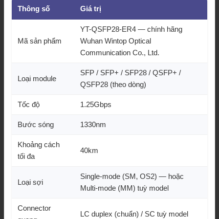
Thông số
Giá trị
YT-QSFP28-ER4 — chính hãng
Mã sản phẩm
Wuhan Wintop Optical
Communication Co., Ltd.
SFP / SFP+ / SFP28 / QSFP+ /
Loại module
QSFP28 (theo dòng)
Tốc độ
1.25Gbps
Bước sóng
1330nm
Khoảng cách
40km
tối đa
Single-mode (SM, OS2) — hoặc
Loại sợi
Multi-mode (MM) tuỳ model
Connector
LC duplex (chuẩn) / SC tuỳ model