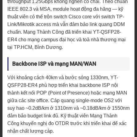
throughput 1.25Gbps không nghẽn cổ chai. Theo chuẩn
IEEE 802.3 và MSA, module hoạt động đa hãng — kỹ
thuật viên có thể trộn switch Cisco core với switch TP-
Link/Mikrotik access mà vẫn đảm bảo link quang DDM
chuẩn. Mạng Thành Công đã triển khai YT-QSFP28-
ER4 cho mạng campus đại học và toà nhà thương mại
tại TP.HCM, Bình Dương.
Backbone ISP và mạng MAN/WAN
Với khoảng cách 40km và bước sóng 1330nm, YT-
QSFP28-ER4 phù hợp triển khai backbone ISP nội
thành kết nối POP (Point of Presence) hoặc mạng MAN
giữa các site office. Cáp quang single-mode OS2 với
suy hao ~0.2dB/km ở 1310nm và ~0.18dB/km ở 1550nm
đảm bảo budget link đủ. Kỹ thuật viên Mạng Thành
Công khuyến nghị đo OTDR trước khi triển khai để xác
nhận chất lượng cáp.