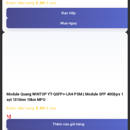
Được xếp hạng
5.00
5 sao
Đọc tiếp
Mua ngay
Module Quang WINTOP YT-QSFP+-LR4-PSM | Module SFP 40Gbps 1
sợi 1310nm 10km MPO
Được xếp hạng
5.00
5 sao
1
₫
Thêm vào giỏ hàng