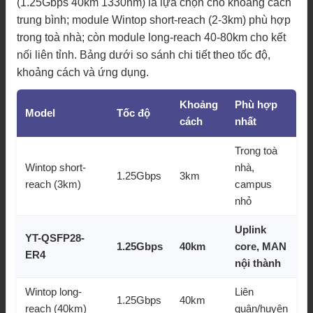
(1.25Gbps 40km 1330nm) là lựa chọn cho khoảng cách
trung bình; module Wintop short-reach (2-3km) phù hợp
trong toà nhà; còn module long-reach 40-80km cho kết
nối liên tỉnh. Bảng dưới so sánh chi tiết theo tốc độ,
khoảng cách và ứng dụng.
Khoảng
Phù hợp
Model
Tốc độ
cách
nhất
Trong toà
Wintop short-
nhà,
1.25Gbps
3km
reach (3km)
campus
nhỏ
Uplink
YT-QSFP28-
1.25Gbps
40km
core, MAN
ER4
nội thành
Wintop long-
Liên
1.25Gbps
40km
reach (40km)
quận/huyện