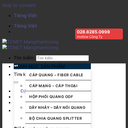
Skip to content
Tiếng Việt
Tiếng Việt
028.6285.0999
Hotline Công Ty
Tìm kiếm:
DANH MỤC SẢN PHẨM
Tìm kiếm:
CÁP QUANG – FIBER CABLE
CÁP MẠNG – CÁP THOẠI
Đăng nhập
HỘP PHỐI QUANG ODF
DÂY NHẢY – DÂY NỐI QUANG
BỘ CHIA QUANG SPLITTER