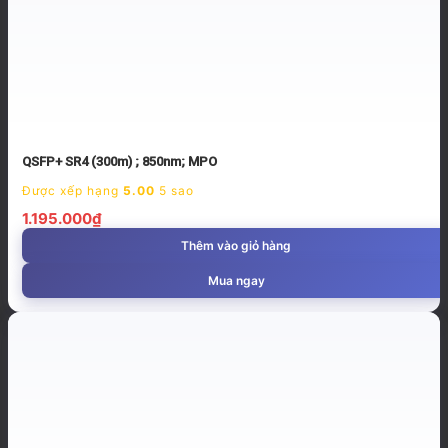
QSFP+ SR4 (300m) ; 850nm; MPO
Được xếp hạng
5.00
5 sao
1.195.000
₫
Thêm vào giỏ hàng
Mua ngay