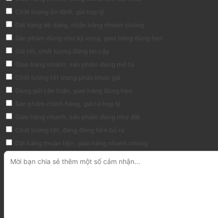
Chất lượng ổn định, giá hợp lý
Đặt hàng dễ dàng, nhận hàng nhanh chóng
Sản phẩm đúng như kỳ vọng, giao hàng đúng hẹn
Giá tốt, chất lượng đáng tin cậy
Giao hàng nhanh, sản phẩm đúng mô tả
Chất lượng tốt trong phân khúc giá
Đóng gói cẩn thận, giao hàng đúng hẹn
Sản phẩm chính hãng, giá cả hợp lý
Giao hàng nhanh, sản phẩm đúng như đặt
Chất lượng tốt, đáng đồng tiền bỏ ra
Đặt hàng thuận tiện, giao hàng nhanh chóng