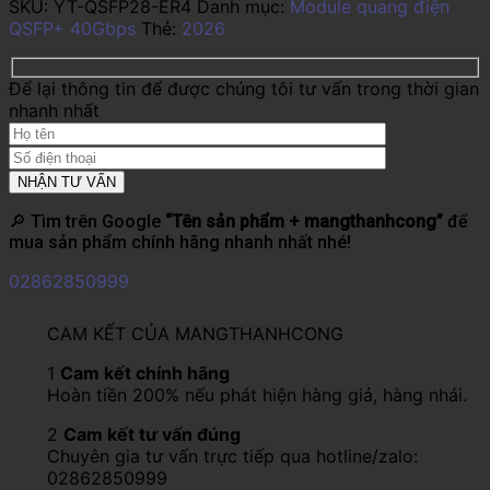
SKU:
YT-QSFP28-ER4
Danh mục:
Module quang điện
QSFP+ 40Gbps
Thẻ:
2026
Để lại thông tin để được chúng tôi tư vấn trong thời gian
nhanh nhất
🔎 Tìm trên Google
“Tên sản phẩm + mangthanhcong”
để
mua sản phẩm chính hãng nhanh nhất nhé!
02862850999
CAM KẾT CỦA MANGTHANHCONG
1
Cam kết chính hãng
Hoàn tiền 200% nếu phát hiện hàng giả, hàng nhái.
2
Cam kết tư vấn đúng
Chuyên gia tư vấn trực tiếp qua hotline/zalo:
02862850999