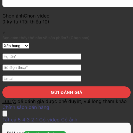
Chọn ảnh
Chọn video
0 ký tự (Tối thiểu 10)
+
Bạn cảm thấy thế nào về sản phẩm? (Chọn sao)
Lưu ý:
để đánh giá được phê duyệt, vui lòng tham khảo
Chính sách bán hàng
Tất cả
5
4
3
2
1
Có video
Có ảnh