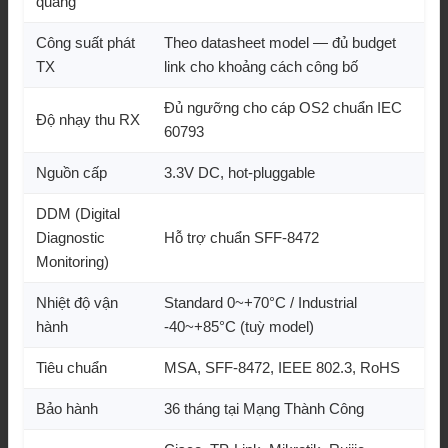
quang
Công suất phát
Theo datasheet model — đủ budget
TX
link cho khoảng cách công bố
Đủ ngưỡng cho cáp OS2 chuẩn IEC
Độ nhạy thu RX
60793
Nguồn cấp
3.3V DC, hot-pluggable
DDM (Digital
Diagnostic
Hỗ trợ chuẩn SFF-8472
Monitoring)
Nhiệt độ vận
Standard 0~+70°C / Industrial
hành
-40~+85°C (tuỳ model)
Tiêu chuẩn
MSA, SFF-8472, IEEE 802.3, RoHS
Bảo hành
36 tháng tại Mạng Thành Công