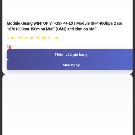
Module Quang WINTOP YT-QSFP+-LX | Module SFP 40Gbps 2 sợi
12701330nm 150m on MMF (OM3) and 2km on SMF
Được xếp hạng
5.00
5 sao
1
₫
Thêm vào giỏ hàng
Mua ngay