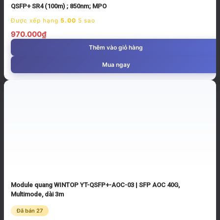
QSFP+ SR4 (100m) ; 850nm; MPO
Được xếp hạng
5.00
5 sao
970.000
₫
Thêm vào giỏ hàng
Mua ngay
Module quang WINTOP YT-QSFP+-AOC-03 | SFP AOC 40G,
Multimode, dài 3m
Đã bán 27