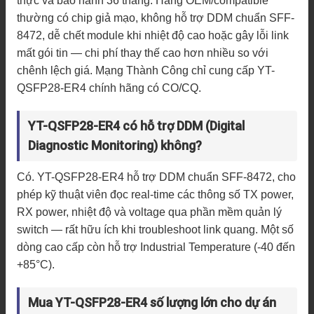
thực và bảo hành 36 tháng. Hàng OEM/compatible
thường có chip giả mạo, không hỗ trợ DDM chuẩn SFF-
8472, dễ chết module khi nhiệt độ cao hoặc gây lỗi link
mất gói tin — chi phí thay thế cao hơn nhiều so với
chênh lệch giá. Mạng Thành Công chỉ cung cấp YT-
QSFP28-ER4 chính hãng có CO/CQ.
YT-QSFP28-ER4 có hỗ trợ DDM (Digital
Diagnostic Monitoring) không?
Có. YT-QSFP28-ER4 hỗ trợ DDM chuẩn SFF-8472, cho
phép kỹ thuật viên đọc real-time các thông số TX power,
RX power, nhiệt độ và voltage qua phần mềm quản lý
switch — rất hữu ích khi troubleshoot link quang. Một số
dòng cao cấp còn hỗ trợ Industrial Temperature (-40 đến
+85°C).
Mua YT-QSFP28-ER4 số lượng lớn cho dự án