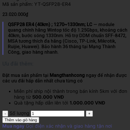
Mã sản phẩm:
YT-QSFP28-ER4
23.020.000
₫
QSFP28 ER4 (40km) ; 1270~1330nm; LC
— module
quang chính hãng Wintop tốc độ 1.25Gbps, khoảng cách
40km, bước sóng 1330nm. Hỗ trợ DDM chuẩn SFF-8472,
MSA tương thích đa hãng (Cisco, TP-Link, Mikrotik,
Ruijie, Huawei). Bảo hành 36 tháng tại Mạng Thành
Công, giao hàng nhanh.
Ưu đãi thêm:
Đặt mua sản phẩm tại
Mangthanhcong
ngay để nhận được
các ưu đãi hấp dẫn nhất chưa từng có
Miễn phí ship nội thành trong bán kính 5km với đơn
hàng từ
500.000 VNĐ
Quà tặng hấp dẫn lên tới
1.000.000 VNĐ
Số lượng
Thêm vào giỏ hàng
Mua ngay
Gọi điện xác nhận và giao hàng tận nơi