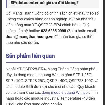
ISP/datacenter có giá ưu đãi không?
Có. Mạng Thành Công có chính sách chiết khấu theo số
lượng cho khách hàng doanh nghiệp, ISP và nhà thầu
viễn thông mua YT-QSFP28-ER4 chính hãng. Quý
khách liên hệ hotline
028.6285.0999
(Zalo) hoặc email
duan@mangthanhcong.vn
để nhận báo giá cụ thể
theo nhu cầu dự án.
Sản phẩm liên quan
Ngoài YT-QSFP28-ER4, Mạng Thành Công phân phối
đầy đủ dòng module quang Wintop gồm SFP 1.25G,
SFP+ 10G, SFP28 25G, QSFP+ 40G, QSFP28 100G và
các module BiDi đơn sợi cho mọi nhu cầu. Quý khách
có thể tham khảo các
dòng module quang Wintop
chính
hãng hoặc các module Industrial Temperature -40 đến
+85°C cho ứng dụng công nghiệp.