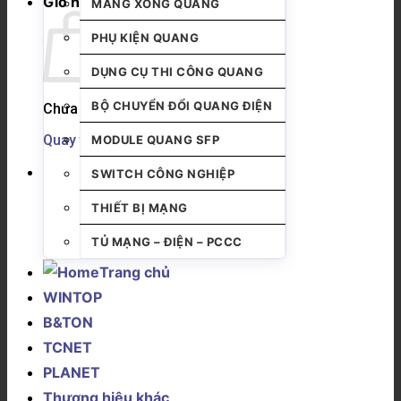
Giỏ hàng
MĂNG XÔNG QUANG
PHỤ KIỆN QUANG
DỤNG CỤ THI CÔNG QUANG
BỘ CHUYỂN ĐỔI QUANG ĐIỆN
Chưa có sản phẩm trong giỏ hàng.
Quay trở lại cửa hàng
MODULE QUANG SFP
SWITCH CÔNG NGHIỆP
THIẾT BỊ MẠNG
TỦ MẠNG – ĐIỆN – PCCC
Trang chủ
WINTOP
B&TON
TCNET
PLANET
Thương hiệu khác