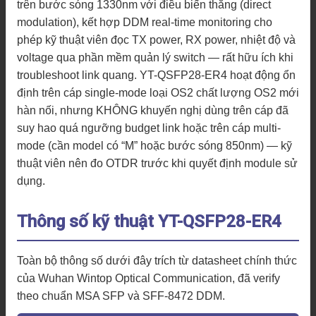
trên bước sóng 1330nm với điều biến thẳng (direct
modulation), kết hợp DDM real-time monitoring cho
phép kỹ thuật viên đọc TX power, RX power, nhiệt độ và
voltage qua phần mềm quản lý switch — rất hữu ích khi
troubleshoot link quang. YT-QSFP28-ER4 hoạt động ổn
định trên cáp single-mode loại OS2 chất lượng OS2 mới
hàn nối, nhưng KHÔNG khuyến nghị dùng trên cáp đã
suy hao quá ngưỡng budget link hoặc trên cáp multi-
mode (cần model có “M” hoặc bước sóng 850nm) — kỹ
thuật viên nên đo OTDR trước khi quyết định module sử
dụng.
Thông số kỹ thuật YT-QSFP28-ER4
Toàn bộ thông số dưới đây trích từ datasheet chính thức
của Wuhan Wintop Optical Communication, đã verify
theo chuẩn MSA SFP và SFF-8472 DDM.