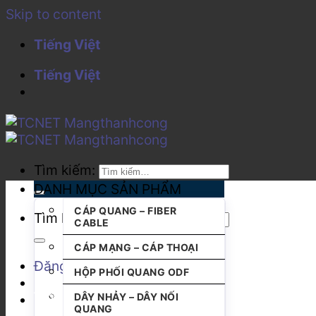
Skip to content
Tiếng Việt
Tiếng Việt
Tìm kiếm:
DANH MỤC SẢN PHẨM
CÁP QUANG – FIBER
Tìm kiếm:
CABLE
CÁP MẠNG – CÁP THOẠI
Đăng nhập
HỘP PHỐI QUANG ODF
DÂY NHẢY – DÂY NỐI
QUANG