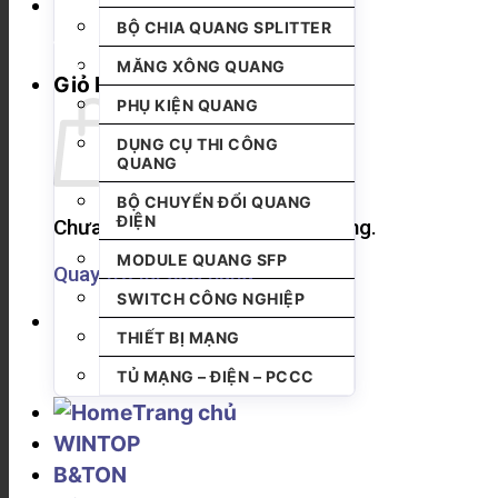
BỘ CHIA QUANG SPLITTER
MĂNG XÔNG QUANG
Giỏ hàng
PHỤ KIỆN QUANG
DỤNG CỤ THI CÔNG
QUANG
BỘ CHUYỂN ĐỔI QUANG
ĐIỆN
Chưa có sản phẩm trong giỏ hàng.
MODULE QUANG SFP
Quay trở lại cửa hàng
SWITCH CÔNG NGHIỆP
THIẾT BỊ MẠNG
TỦ MẠNG – ĐIỆN – PCCC
Trang chủ
WINTOP
B&TON