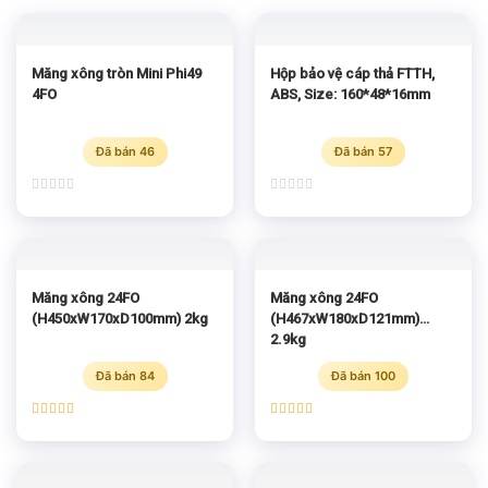
Măng xông tròn Mini Phi49
Hộp bảo vệ cáp thả FTTH,
4FO
ABS, Size: 160*48*16mm
Đã bán 46
Đã bán 57
Được
Được
xếp
xếp
hạng
hạng
0
0
5
5
sao
sao
Măng xông 24FO
Măng xông 24FO
(H450xW170xD100mm) 2kg
(H467xW180xD121mm)
2.9kg
Đã bán 84
Đã bán 100
Được xếp
Được xếp
hạng
5.00
hạng
5.00
5 sao
5 sao