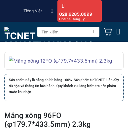
Skip
Tiếng Việt
to
028.6285.0999
Hotline Công Ty
content
Tìm
kiếm:
Sản phẩm này là hàng chính hãng 100%. Sản phẩm từ TCNET luôn đầy
đủ hộp và thông tin bảo hành. Quý khách vui lòng kiểm tra sản phẩm
trước khi nhận.
Măng xông 96FO
(φ179.7*433.5mm) 2.3kg