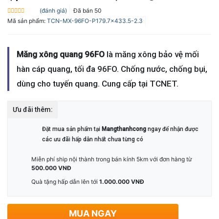
(đánh giá)
Đã bán
50
Được
Mã sản phẩm:
TCN-MX-96FO-P179.7x433.5-2.3
xếp
hạng
0.0
5
sao
Măng xông quang 96FO
là măng xông bảo vệ mối
hàn cáp quang, tối đa 96FO. Chống nước, chống bụi,
dùng cho tuyến quang. Cung cấp tại TCNET.
Ưu đãi thêm:
Đặt mua sản phẩm tại
Mangthanhcong
ngay để nhận được
các ưu đãi hấp dẫn nhất chưa từng có
Miễn phí ship nội thành trong bán kính 5km với đơn hàng từ
500.000 VNĐ
Quà tặng hấp dẫn lên tới
1.000.000 VNĐ
MUA NGAY