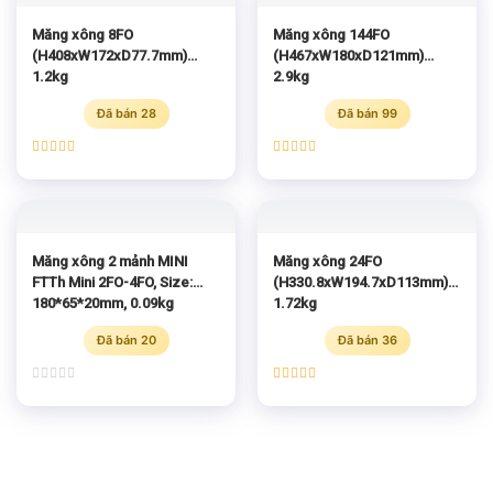
Măng xông 8FO
Măng xông 144FO
(H408xW172xD77.7mm)
(H467xW180xD121mm)
1.2kg
2.9kg
Đã bán 28
Đã bán 99
Được xếp
Được xếp
hạng
5.00
hạng
5.00
5 sao
5 sao
Măng xông 2 mảnh MINI
Măng xông 24FO
FTTh Mini 2FO-4FO, Size:
(H330.8xW194.7xD113mm)
180*65*20mm, 0.09kg
1.72kg
Đã bán 20
Đã bán 36
Được
Được xếp
xếp
hạng
5.00
hạng
5 sao
0
5
sao