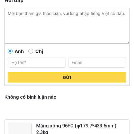
Hỏi đáp
Anh
Chị
GỬI
Không có bình luận nào
Măng xông 96FO (φ179.7*433.5mm)
2.3kg