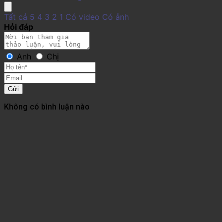
Tất cả
5
4
3
2
1
Có video
Có ảnh
Hỏi đáp
Anh
Chị
Gửi
Không có bình luận nào