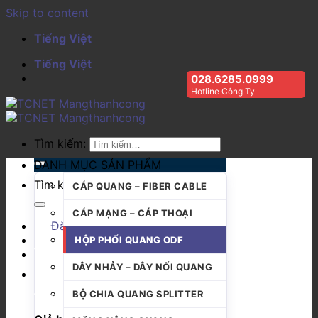
Skip to content
Tiếng Việt
Tiếng Việt
028.6285.0999
Hotline Công Ty
Tìm kiếm:
DANH MỤC SẢN PHẨM
Tìm kiếm:
CÁP QUANG – FIBER CABLE
CÁP MẠNG – CÁP THOẠI
Đăng nhập
HỘP PHỐI QUANG ODF
DÂY NHẢY – DÂY NỐI QUANG
BỘ CHIA QUANG SPLITTER