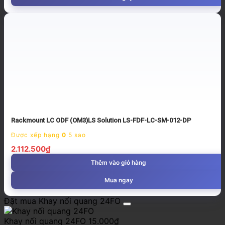
Rackmount LC ODF (OM3)LS Solution LS-FDF-LC-SM-012-DP
Được xếp hạng
0
5 sao
2.112.500
₫
Thêm vào giỏ hàng
Mua ngay
Đặt mua Khay nối quang 24FO
Khay nối quang 24FO
15.000
₫