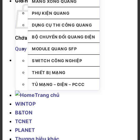
Giỏ hàng
MĂNG XÔNG QUANG
PHỤ KIỆN QUANG
DỤNG CỤ THI CÔNG QUANG
BỘ CHUYỂN ĐỔI QUANG ĐIỆN
Chưa có sản phẩm trong giỏ hàng.
Quay trở lại cửa hàng
MODULE QUANG SFP
SWITCH CÔNG NGHIỆP
THIẾT BỊ MẠNG
TỦ MẠNG – ĐIỆN – PCCC
Trang chủ
WINTOP
B&TON
TCNET
PLANET
Thương hiệu khác