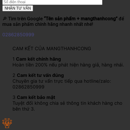
🔎 Tìm trên Google
“Tên sản phẩm + mangthanhcong”
để
mua sản phẩm chính hãng nhanh nhất nhé!
02862850999
CAM KẾT CỦA MANGTHANHCONG
1
Cam kết chính hãng
Hoàn tiền 200% nếu phát hiện hàng giả, hàng nhái.
2
Cam kết tư vấn đúng
Chuyên gia tư vấn trực tiếp qua hotline/zalo:
02862850999
3
Cam kết bảo mật
Tuyệt đối không chia sẻ thông tin khách hàng cho
bên thứ 3.