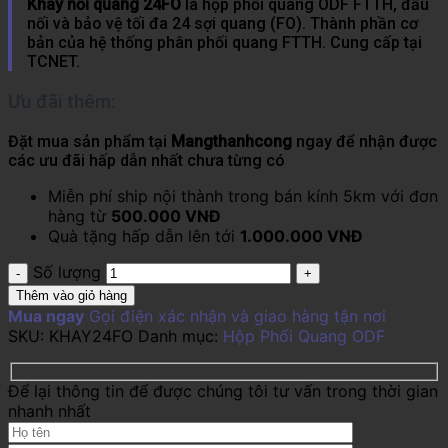
Khay nối quang 24FO
là hộp phối quang ODF FTTH, đấu
nối và bảo vệ tối đa 24 sợi quang (FO). Thành phần cơ
bản của hệ thống phân phối quang FTTH. Cung cấp tại
TCNET.
Ưu đãi thêm:
Đặt mua sản phẩm tại
Mangthanhcong
ngay để nhận được
các ưu đãi hấp dẫn nhất chưa từng có
Miễn phí ship nội thành trong bán kính 5km với đơn
hàng từ
500.000 VNĐ
Quà tặng hấp dẫn lên tới
1.000.000 VNĐ
Số lượng
Thêm vào giỏ hàng
Mua ngay
Gọi điện xác nhận và giao hàng tận nơi
SKU:
KHAY24FO
Danh mục:
Hộp Phối Quang ODF
Để lại thông tin để được chúng tôi tư vấn trong thời gian
nhanh nhất