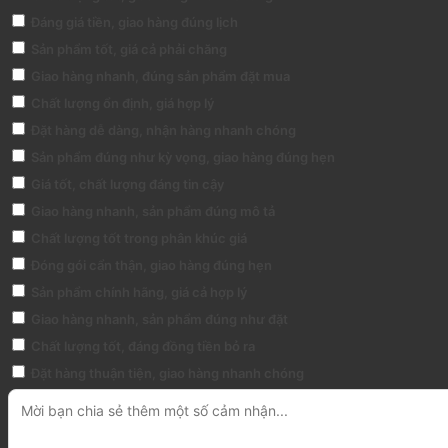
Đáng giá tiền, giao hàng đúng lịch
Sản phẩm tốt, giá cả phải chăng
Giao hàng nhanh, đúng sản phẩm đặt mua
Chất lượng ổn định, giá hợp lý
Đặt hàng dễ dàng, nhận hàng nhanh chóng
Sản phẩm đúng như kỳ vọng, giao hàng đúng hẹn
Giá tốt, chất lượng đáng tin cậy
Giao hàng nhanh, sản phẩm đúng mô tả
Chất lượng tốt trong phân khúc giá
Đóng gói cẩn thận, giao hàng đúng hẹn
Sản phẩm chính hãng, giá cả hợp lý
Giao hàng nhanh, sản phẩm đúng như đặt
Chất lượng tốt, đáng đồng tiền bỏ ra
Đặt hàng thuận tiện, giao hàng nhanh chóng