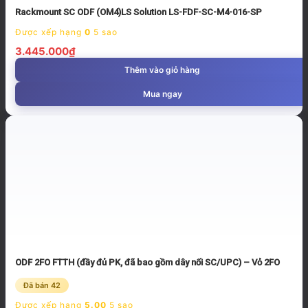
Rackmount SC ODF (OM4)LS Solution LS-FDF-SC-M4-016-SP
Được xếp hạng
0
5 sao
3.445.000
₫
Thêm vào giỏ hàng
Mua ngay
ODF 2FO FTTH (đầy đủ PK, đã bao gồm dây nối SC/UPC) – Vỏ 2FO
Đã bán 42
Được xếp hạng
5.00
5 sao