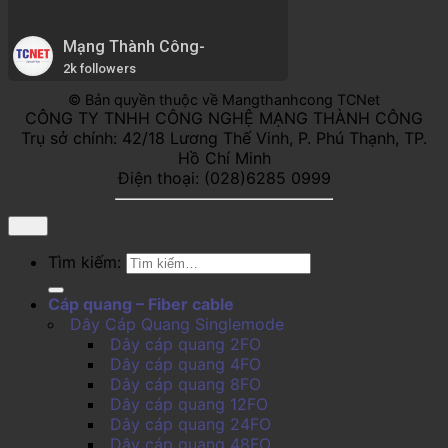
Mạng Thành Công-
2k followers
© Bản quyền thuộc về Mangthanhcong TCNet
CÔNG TY TNHH CÔNG NGHỆ MẠNG THÀNH CÔNG
Trụ sở chính: 42/18 Lương Thế Vinh, P. Phú Thạnh, TP.
Hồ Chí Minh
Điện thoại: (028)6285 0999
Tìm kiếm:
Cáp quang – Fiber cable
Dây Cáp Quang Singlemode
Dây cáp quang 2FO
Dây cáp quang 4FO
Dây cáp quang 8FO
Dây cáp quang 12FO
Dây cáp quang 24FO
Dây cáp quang 48FO