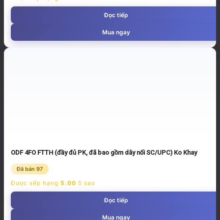
Đọc tiếp
Mua ngay
ODF 4FO FTTH (đầy đủ PK, đã bao gồm dây nối SC/UPC) Ko Khay
Đã bán 97
Được xếp hạng
5.00
5 sao
Đọc tiếp
Mua ngay