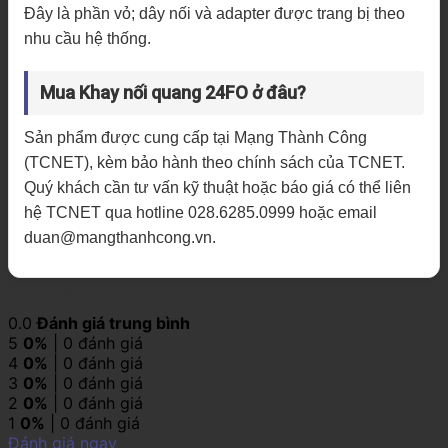
Đây là phần vỏ; dây nối và adapter được trang bị theo
nhu cầu hệ thống.
Mua Khay nối quang 24FO ở đâu?
Sản phẩm được cung cấp tại Mạng Thành Công
(TCNET), kèm bảo hành theo chính sách của TCNET.
Quý khách cần tư vấn kỹ thuật hoặc báo giá có thể liên
hệ TCNET qua hotline 028.6285.0999 hoặc email
duan@mangthanhcong.vn.
Đánh giá Khay nối quang 24FO
0.0
Đánh giá trung bình
5
0%
| 0 đánh giá
4
0%
| 0 đánh giá
3
0%
| 0 đánh giá
2
0%
| 0 đánh giá
1
0%
| 0 đánh giá
Đánh giá ngay