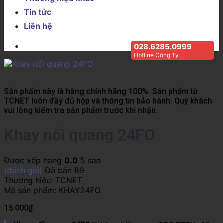
Tin tức
Liên hệ
028.6285.0999
Hotline Công Ty
Sản phẩm này là hàng chính hãng 100%. Sản phẩm từ
TCNET luôn đầy đủ hộp và thông tin bảo hành. Quý khách
vui lòng kiểm tra sản phẩm trước khi nhận.
Khay nối quang 24FO
Được xếp hạng
0.0
5 sao
(đánh giá)
Đã bán
89
Thương hiệu:
TCNET
Mã sản phẩm:
KHAY24FO
15.000
₫