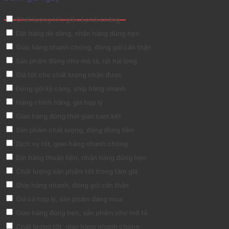
Đánh giá Khay nối quang 24FO
Chất lượng tốt, giá cả phải chăng
Đặt hàng dễ dàng, nhận hàng đúng hẹn
Giao hàng nhanh chóng, đóng gói cẩn thận
Sản phẩm đúng như mô tả, rất hài lòng
Giá tốt cho chất lượng nhận được
Đóng gói kỹ càng, ship hàng nhanh
Hàng chính hãng, giá hợp lý
Giao hàng đúng thời gian cam kết
Sản phẩm chất lượng, đáng đồng tiền
Dịch vụ tốt, giao hàng nhanh chóng
Đặt hàng thuận tiện, nhận hàng đúng hẹn
Chất lượng sản phẩm tốt trong tầm giá
Ship hàng nhanh, đóng gói cẩn thận
Giá cả hợp lý, sản phẩm đáng mua
Giao hàng đúng hẹn, sản phẩm như mô tả
Chất lượng tốt, giao hàng nhanh chóng