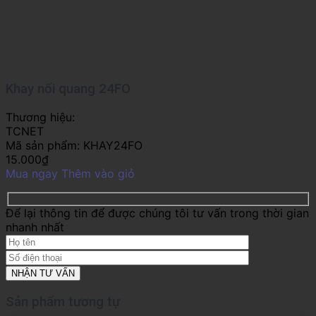
Khay nối quang 24FO
Thương hiệu:
TCNET
Mã sản phẩm:
KHAY24FO
15.000
₫
Mua ngay
Thêm vào giỏ
Để lại thông tin để được chúng tôi tư vấn trong thời gian
nhanh nhất
Sản phẩm tương tự