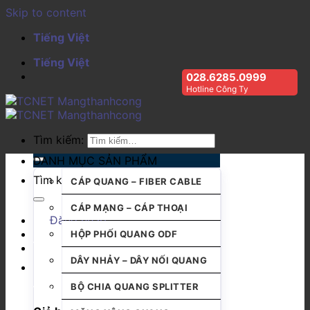
Skip to content
Tiếng Việt
Tiếng Việt
028.6285.0999
Hotline Công Ty
Tìm kiếm:
DANH MỤC SẢN PHẨM
Tìm kiếm:
CÁP QUANG – FIBER CABLE
CÁP MẠNG – CÁP THOẠI
Đăng nhập
HỘP PHỐI QUANG ODF
DÂY NHẢY – DÂY NỐI QUANG
BỘ CHIA QUANG SPLITTER