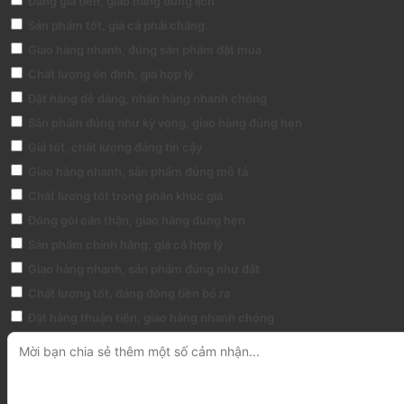
Đáng giá tiền, giao hàng đúng lịch
Sản phẩm tốt, giá cả phải chăng
Giao hàng nhanh, đúng sản phẩm đặt mua
Chất lượng ổn định, giá hợp lý
Đặt hàng dễ dàng, nhận hàng nhanh chóng
Sản phẩm đúng như kỳ vọng, giao hàng đúng hẹn
Giá tốt, chất lượng đáng tin cậy
Giao hàng nhanh, sản phẩm đúng mô tả
Chất lượng tốt trong phân khúc giá
Đóng gói cẩn thận, giao hàng đúng hẹn
Sản phẩm chính hãng, giá cả hợp lý
Giao hàng nhanh, sản phẩm đúng như đặt
Chất lượng tốt, đáng đồng tiền bỏ ra
Đặt hàng thuận tiện, giao hàng nhanh chóng