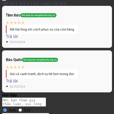
Tất cả
5
4
3
2
1
Có video
Có ảnh
Tâm Đức
Đã mua tại mangthanhcong.vn
Rất hài lòng với cách phục vụ của cửa hàng.
Trả lời
•
03/10/2024
Bảo Quốc
Đã mua tại mangthanhcong.vn
Giá cả cạnh tranh, dịch vụ tốt hơn mong đợi.
Trả lời
•
02/10/2024
Hỏi đáp
Anh
Chị