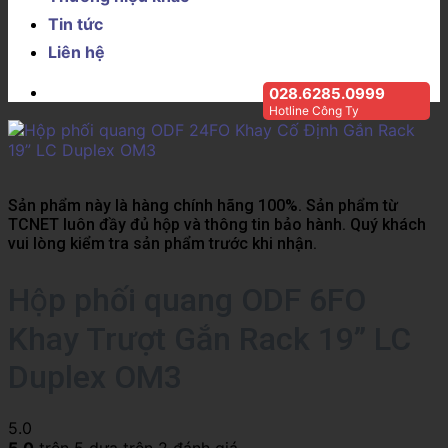
Tin tức
Liên hệ
028.6285.0999
Hotline Công Ty
Sản phẩm này là hàng chính hãng 100%. Sản phẩm từ
TCNET luôn đầy đủ hộp và thông tin bảo hành. Quý khách
vui lòng kiểm tra sản phẩm trước khi nhận.
Hộp phối quang ODF 6FO
Khay Trượt Gắn Rack 19” LC
Duplex OM3
5.0
5.0
trên 5 dựa trên
2
đánh giá