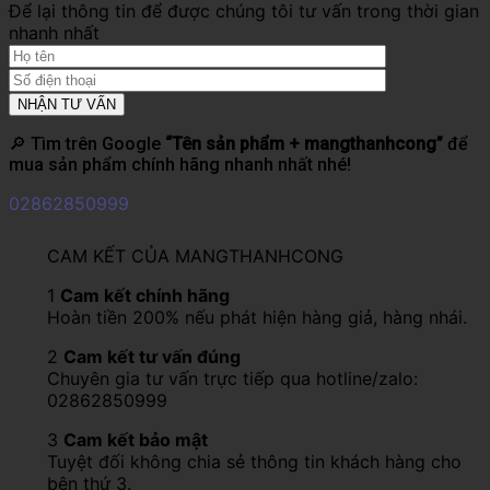
Để lại thông tin để được chúng tôi tư vấn trong thời gian
nhanh nhất
🔎 Tìm trên Google
“Tên sản phẩm + mangthanhcong”
để
mua sản phẩm chính hãng nhanh nhất nhé!
02862850999
CAM KẾT CỦA MANGTHANHCONG
1
Cam kết chính hãng
Hoàn tiền 200% nếu phát hiện hàng giả, hàng nhái.
2
Cam kết tư vấn đúng
Chuyên gia tư vấn trực tiếp qua hotline/zalo:
02862850999
3
Cam kết bảo mật
Tuyệt đối không chia sẻ thông tin khách hàng cho
bên thứ 3.