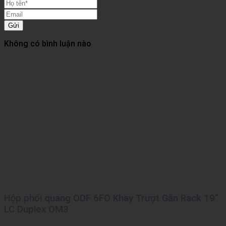
Gửi
Không có bình luận nào
Hộp phối quang ODF 6FO Khay Trượt Gắn Rack 19”
LC Duplex OM3