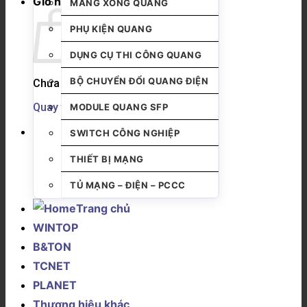
Giỏ hàng
MĂNG XÔNG QUANG
PHỤ KIỆN QUANG
DỤNG CỤ THI CÔNG QUANG
BỘ CHUYỂN ĐỔI QUANG ĐIỆN
Chưa có sản phẩm trong giỏ hàng.
Quay trở lại cửa hàng
MODULE QUANG SFP
SWITCH CÔNG NGHIỆP
THIẾT BỊ MẠNG
TỦ MẠNG – ĐIỆN – PCCC
Trang chủ
WINTOP
B&TON
TCNET
PLANET
Thương hiệu khác