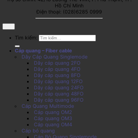
Hồ Chí Minh
Điện thoại: (028)6285 0999
Tìm kiếm:
Cáp quang – Fiber cable
Dây Cáp Quang Singlemode
Dây cáp quang 2FO
Dây cáp quang 4FO
Dây cáp quang 8FO
Dây cáp quang 12FO
Dây cáp quang 24FO
Dây cáp quang 48FO
Dây cáp quang 96FO
Cáp Quang Multimode
Cáp quang OM2
Cáp quang OM3
Cáp quang OM4
Cáp bó quang
Cáp Bó Quang Singlemode