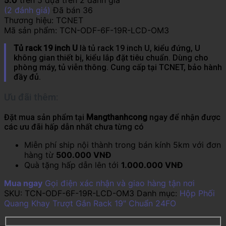
(
2
đánh giá)
Đã bán
36
Thương hiệu:
TCNET
Mã sản phẩm:
TCN-ODF-6F-19R-LCD-OM3
Tủ rack 19 inch U
là tủ rack 19 inch U, kiểu đứng, U
không gian thiết bị, kiểu lắp đặt tiêu chuẩn. Dùng cho
phòng máy, tủ viễn thông. Cung cấp tại TCNET, bảo hành
đầy đủ.
Ưu đãi thêm:
Đặt mua sản phẩm tại
Mangthanhcong
ngay để nhận được
các ưu đãi hấp dẫn nhất chưa từng có
Miễn phí ship nội thành trong bán kính 5km với đơn
hàng từ
500.000 VNĐ
Quà tặng hấp dẫn lên tới
1.000.000 VNĐ
Mua ngay
Gọi điện xác nhận và giao hàng tận nơi
SKU:
TCN-ODF-6F-19R-LCD-OM3
Danh mục:
Hộp Phối
Quang Khay Trượt Gắn Rack 19" Chuẩn 24FO