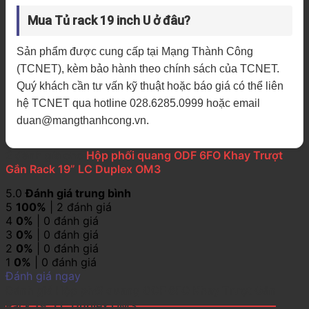
Mua Tủ rack 19 inch U ở đâu?
Sản phẩm được cung cấp tại Mạng Thành Công
(TCNET), kèm bảo hành theo chính sách của TCNET.
Quý khách cần tư vấn kỹ thuật hoặc báo giá có thể liên
hệ TCNET qua hotline 028.6285.0999 hoặc email
duan@mangthanhcong.vn.
2 đánh giá cho
Hộp phối quang ODF 6FO Khay Trượt
Gắn Rack 19” LC Duplex OM3
5.0
Đánh giá trung bình
5
100%
| 2 đánh giá
4
0%
| 0 đánh giá
3
0%
| 0 đánh giá
2
0%
| 0 đánh giá
1
0%
| 0 đánh giá
Đánh giá ngay
Đánh giá Hộp phối quang ODF 6FO Khay Trượt Gắn
Rack 19” LC Duplex OM3