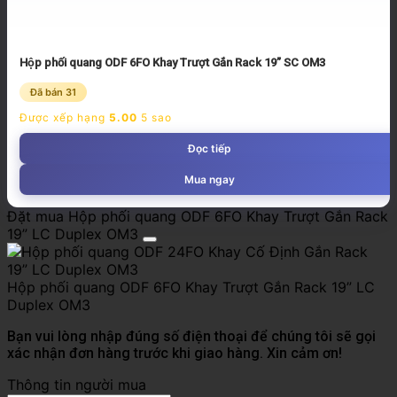
Hộp phối quang ODF 6FO Khay Trượt Gắn Rack 19” SC OM3
Đã bán 31
Được xếp hạng
5.00
5 sao
Đọc tiếp
Mua ngay
Đặt mua Hộp phối quang ODF 6FO Khay Trượt Gắn Rack
19” LC Duplex OM3
Hộp phối quang ODF 6FO Khay Trượt Gắn Rack 19” LC
Duplex OM3
Bạn vui lòng nhập đúng số điện thoại để chúng tôi sẽ gọi
xác nhận đơn hàng trước khi giao hàng. Xin cảm ơn!
Thông tin người mua