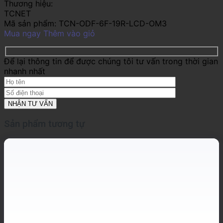
Thương hiệu:
TCNET
Mã sản phẩm:
TCN-ODF-6F-19R-LCD-OM3
Mua ngay
Thêm vào giỏ
Để lại thông tin để được chúng tôi tư vấn trong thời gian
nhanh nhất
Sản phẩm tương tự