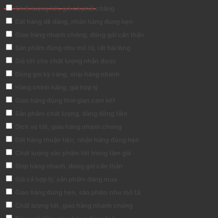
Chất lượng tốt, giá cả phải chăng
Đặt hàng dễ dàng, nhận hàng đúng hẹn
Giao hàng nhanh chóng, đóng gói cẩn thận
Sản phẩm đúng như mô tả, rất hài lòng
Giá tốt cho chất lượng nhận được
Đóng gói kỹ càng, ship hàng nhanh
Hàng chính hãng, giá hợp lý
Giao hàng đúng thời gian cam kết
Sản phẩm chất lượng, đáng đồng tiền
Dịch vụ tốt, giao hàng nhanh chóng
Đặt hàng thuận tiện, nhận hàng đúng hẹn
Chất lượng sản phẩm tốt trong tầm giá
Ship hàng nhanh, đóng gói cẩn thận
Giá cả hợp lý, sản phẩm đáng mua
Giao hàng đúng hẹn, sản phẩm như mô tả
Chất lượng tốt, giao hàng nhanh chóng