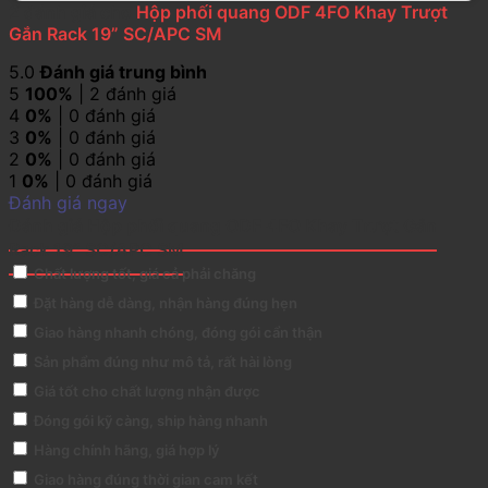
2 đánh giá cho
Hộp phối quang ODF 4FO Khay Trượt
Gắn Rack 19” SC/APC SM
5.0
Đánh giá trung bình
5
100%
| 2 đánh giá
4
0%
| 0 đánh giá
3
0%
| 0 đánh giá
2
0%
| 0 đánh giá
1
0%
| 0 đánh giá
Đánh giá ngay
Đánh giá Hộp phối quang ODF 4FO Khay Trượt Gắn
Rack 19” SC/APC SM
Chất lượng tốt, giá cả phải chăng
Đặt hàng dễ dàng, nhận hàng đúng hẹn
Giao hàng nhanh chóng, đóng gói cẩn thận
Sản phẩm đúng như mô tả, rất hài lòng
Giá tốt cho chất lượng nhận được
Đóng gói kỹ càng, ship hàng nhanh
Hàng chính hãng, giá hợp lý
Giao hàng đúng thời gian cam kết