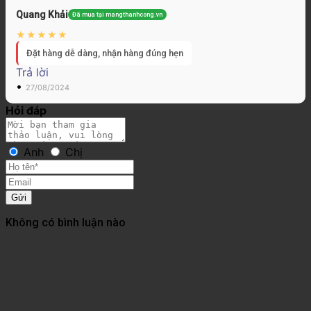
Quang Khải
Đã mua tại mangthanhcong.vn
Đặt hàng dễ dàng, nhận hàng đúng hẹn
Trả lời
•
27/08/2024
Hỏi đáp
Anh
Chị
Gửi
Không có bình luận nào