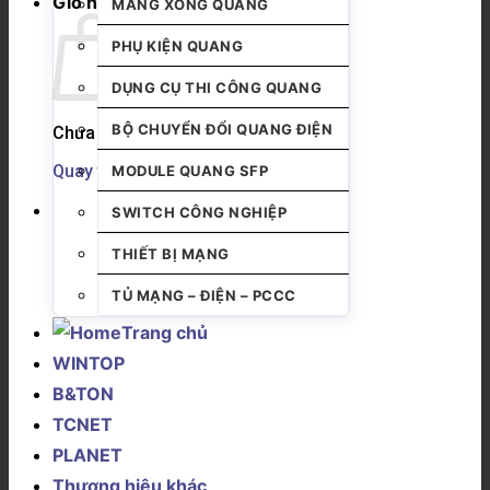
Giỏ hàng
MĂNG XÔNG QUANG
PHỤ KIỆN QUANG
DỤNG CỤ THI CÔNG QUANG
BỘ CHUYỂN ĐỔI QUANG ĐIỆN
Chưa có sản phẩm trong giỏ hàng.
Quay trở lại cửa hàng
MODULE QUANG SFP
SWITCH CÔNG NGHIỆP
THIẾT BỊ MẠNG
TỦ MẠNG – ĐIỆN – PCCC
Trang chủ
WINTOP
B&TON
TCNET
PLANET
Thương hiệu khác