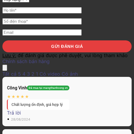
Lưu ý:
để đánh giá được phê duyệt, vui lòng tham khảo
Chính sách bán hàng
Tất cả
5
4
3
2
1
Có video
Có ảnh
Công Vinh
Đã mua tại mangthanhcong.vn
Chất lượng ổn định, giá hợp lý
Trả lời
•
28/08/2024