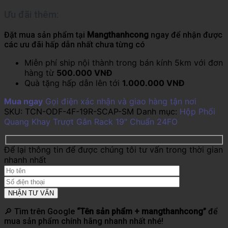
Ưu đãi thêm:
Đặt mua sản phẩm tại
Mangthanhcong
ngay để nhận được
các ưu đãi hấp dẫn nhất chưa từng có
Miễn phí ship nội thành trong bán kính 5km với đơn
hàng từ
500.000 VNĐ
Quà tặng hấp dẫn lên tới
1.000.000 VNĐ
Mua ngay
Gọi điện xác nhận và giao hàng tận nơi
SKU:
TCN-ODF-4F-19R-SCAP-SM
Danh mục:
Hộp Phối
Quang Khay Trượt Gắn Rack 19" Chuẩn 24FO
Để lại thông tin để được chúng tôi tư vấn trong thời gian
nhanh nhất
🔎 Tìm trên Google
“Tên sản phẩm + mangthanhcong”
để
mua sản phẩm chính hãng nhanh nhất nhé!