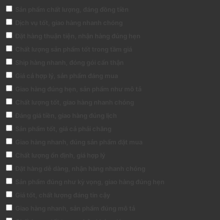
Sản phẩm chất lượng, đáng đồng tiền
Dịch vụ tốt, giao hàng nhanh chóng
Đặt hàng thuận tiện, nhận hàng đúng hẹn
Chất lượng sản phẩm tốt trong tầm giá
Ship hàng nhanh, đóng gói cẩn thận
Giá cả hợp lý, sản phẩm đáng mua
Giao hàng đúng hẹn, sản phẩm như mô tả
Chất lượng tốt, giao hàng nhanh chóng
Đáng giá tiền, giao hàng đúng lịch
Sản phẩm tốt, giá cả phải chăng
Giao hàng nhanh, đúng sản phẩm đặt mua
Chất lượng ổn định, giá hợp lý
Đặt hàng dễ dàng, nhận hàng nhanh chóng
Sản phẩm đúng như kỳ vọng, giao hàng đúng hẹn
Giá tốt, chất lượng đáng tin cậy
Giao hàng nhanh, sản phẩm đúng mô tả