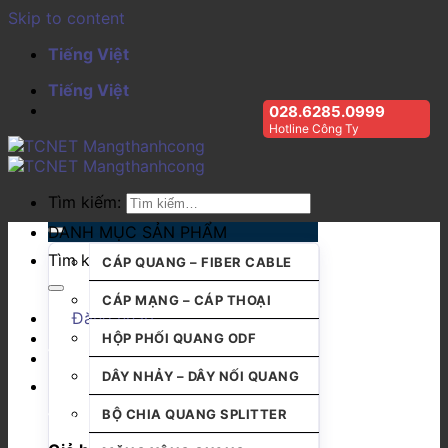
Skip to content
Tiếng Việt
Tiếng Việt
028.6285.0999
Hotline Công Ty
Tìm kiếm:
DANH MỤC SẢN PHẨM
Tìm kiếm:
CÁP QUANG – FIBER CABLE
CÁP MẠNG – CÁP THOẠI
Đăng nhập
HỘP PHỐI QUANG ODF
DÂY NHẢY – DÂY NỐI QUANG
BỘ CHIA QUANG SPLITTER