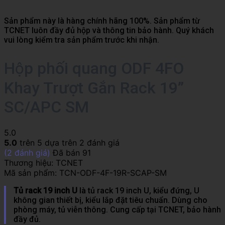
Sản phẩm này là hàng chính hãng 100%. Sản phẩm từ
TCNET luôn đầy đủ hộp và thông tin bảo hành. Quý khách
vui lòng kiểm tra sản phẩm trước khi nhận.
Hộp phối quang ODF 4FO
Khay Trượt Gắn Rack 19”
SC/APC SM
5.0
5.0
trên 5 dựa trên
2
đánh giá
(
2
đánh giá)
Đã bán
91
Thương hiệu:
TCNET
Mã sản phẩm:
TCN-ODF-4F-19R-SCAP-SM
Tủ rack 19 inch U
là tủ rack 19 inch U, kiểu đứng, U
không gian thiết bị, kiểu lắp đặt tiêu chuẩn. Dùng cho
phòng máy, tủ viễn thông. Cung cấp tại TCNET, bảo hành
đầy đủ.