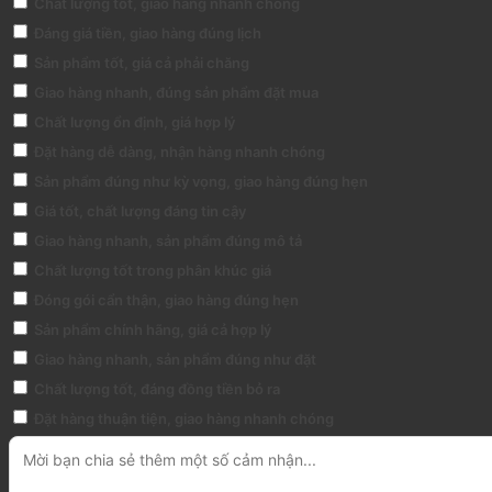
Chất lượng tốt, giao hàng nhanh chóng
Đáng giá tiền, giao hàng đúng lịch
Sản phẩm tốt, giá cả phải chăng
Giao hàng nhanh, đúng sản phẩm đặt mua
Chất lượng ổn định, giá hợp lý
Đặt hàng dễ dàng, nhận hàng nhanh chóng
Sản phẩm đúng như kỳ vọng, giao hàng đúng hẹn
Giá tốt, chất lượng đáng tin cậy
Giao hàng nhanh, sản phẩm đúng mô tả
Chất lượng tốt trong phân khúc giá
Đóng gói cẩn thận, giao hàng đúng hẹn
Sản phẩm chính hãng, giá cả hợp lý
Giao hàng nhanh, sản phẩm đúng như đặt
Chất lượng tốt, đáng đồng tiền bỏ ra
Đặt hàng thuận tiện, giao hàng nhanh chóng