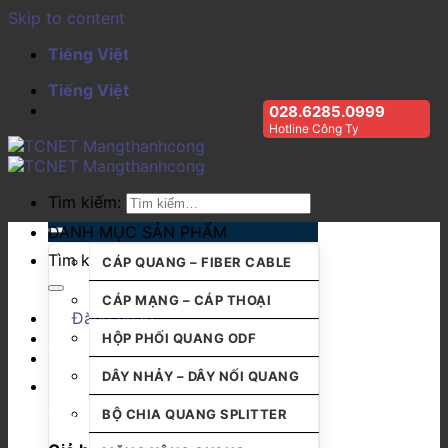
Skip to content
Tiếng Việt
Tiếng Việt
028.6285.0999
Hotline Công Ty
Tìm kiếm:
DANH MỤC SẢN PHẨM
Tìm kiếm:
CÁP QUANG – FIBER CABLE
CÁP MẠNG – CÁP THOẠI
Đăng nhập
HỘP PHỐI QUANG ODF
DÂY NHẢY – DÂY NỐI QUANG
BỘ CHIA QUANG SPLITTER