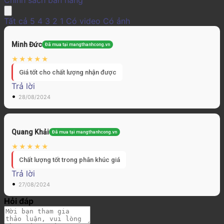
Tất cả
5
4
3
2
1
Có video
Có ảnh
Minh Đức
Đã mua tại mangthanhcong.vn
Giá tốt cho chất lượng nhận được
Trả lời
•
28/08/2024
Quang Khải
Đã mua tại mangthanhcong.vn
Chất lượng tốt trong phân khúc giá
Trả lời
•
27/08/2024
Hỏi đáp