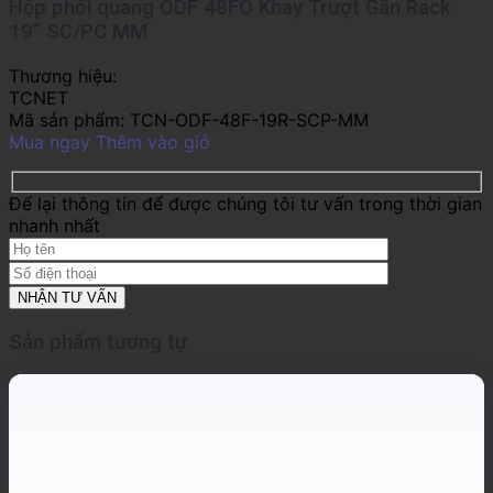
Hộp phối quang ODF 48FO Khay Trượt Gắn Rack
19” SC/PC MM
Thương hiệu:
TCNET
Mã sản phẩm:
TCN-ODF-48F-19R-SCP-MM
Mua ngay
Thêm vào giỏ
Để lại thông tin để được chúng tôi tư vấn trong thời gian
nhanh nhất
Sản phẩm tương tự