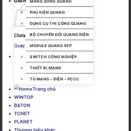
Giỏ hàng
MĂNG XÔNG QUANG
PHỤ KIỆN QUANG
DỤNG CỤ THI CÔNG QUANG
BỘ CHUYỂN ĐỔI QUANG ĐIỆN
Chưa có sản phẩm trong giỏ hàng.
Quay trở lại cửa hàng
MODULE QUANG SFP
SWITCH CÔNG NGHIỆP
THIẾT BỊ MẠNG
TỦ MẠNG – ĐIỆN – PCCC
Trang chủ
WINTOP
B&TON
TCNET
PLANET
Thương hiệu khác