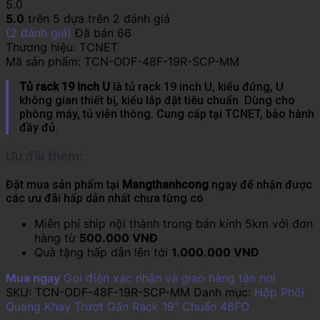
5.0
5.0
trên 5 dựa trên
2
đánh giá
(
2
đánh giá)
Đã bán
66
Thương hiệu:
TCNET
Mã sản phẩm:
TCN-ODF-48F-19R-SCP-MM
Tủ rack 19 inch U
là tủ rack 19 inch U, kiểu đứng, U
không gian thiết bị, kiểu lắp đặt tiêu chuẩn. Dùng cho
phòng máy, tủ viễn thông. Cung cấp tại TCNET, bảo hành
đầy đủ.
Ưu đãi thêm:
Đặt mua sản phẩm tại
Mangthanhcong
ngay để nhận được
các ưu đãi hấp dẫn nhất chưa từng có
Miễn phí ship nội thành trong bán kính 5km với đơn
hàng từ
500.000 VNĐ
Quà tặng hấp dẫn lên tới
1.000.000 VNĐ
Mua ngay
Gọi điện xác nhận và giao hàng tận nơi
SKU:
TCN-ODF-48F-19R-SCP-MM
Danh mục:
Hộp Phối
Quang Khay Trượt Gắn Rack 19" Chuẩn 48FO