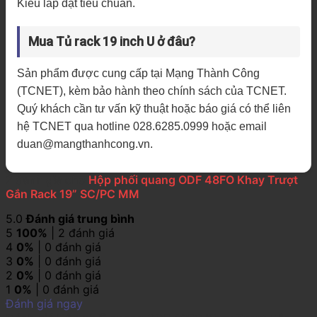
Kiểu lắp đặt tiêu chuẩn.
Mua Tủ rack 19 inch U ở đâu?
Sản phẩm được cung cấp tại Mạng Thành Công
(TCNET), kèm bảo hành theo chính sách của TCNET.
Quý khách cần tư vấn kỹ thuật hoặc báo giá có thể liên
hệ TCNET qua hotline 028.6285.0999 hoặc email
duan@mangthanhcong.vn.
2 đánh giá cho
Hộp phối quang ODF 48FO Khay Trượt
Gắn Rack 19” SC/PC MM
5.0
Đánh giá trung bình
5
100%
| 2 đánh giá
4
0%
| 0 đánh giá
3
0%
| 0 đánh giá
2
0%
| 0 đánh giá
1
0%
| 0 đánh giá
Đánh giá ngay