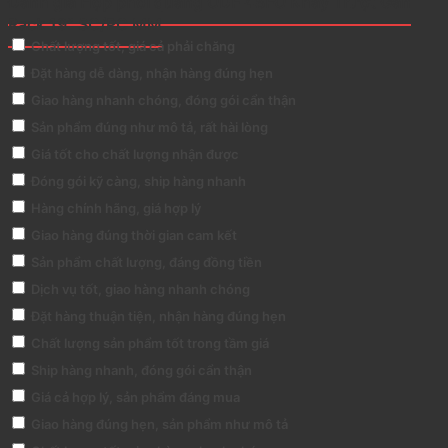
Đánh giá Hộp phối quang ODF 48FO Khay Trượt Gắn
Rack 19” SC/PC MM
Chất lượng tốt, giá cả phải chăng
Đặt hàng dễ dàng, nhận hàng đúng hẹn
Giao hàng nhanh chóng, đóng gói cẩn thận
Sản phẩm đúng như mô tả, rất hài lòng
Giá tốt cho chất lượng nhận được
Đóng gói kỹ càng, ship hàng nhanh
Hàng chính hãng, giá hợp lý
Giao hàng đúng thời gian cam kết
Sản phẩm chất lượng, đáng đồng tiền
Dịch vụ tốt, giao hàng nhanh chóng
Đặt hàng thuận tiện, nhận hàng đúng hẹn
Chất lượng sản phẩm tốt trong tầm giá
Ship hàng nhanh, đóng gói cẩn thận
Giá cả hợp lý, sản phẩm đáng mua
Giao hàng đúng hẹn, sản phẩm như mô tả