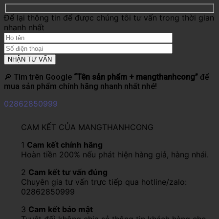
Để lại thông tin để được chúng tôi tư vấn trong thời gian
nhanh nhất
🔎 Tìm trên Google
“Tên sản phẩm + mangthanhcong”
để
mua sản phẩm chính hãng nhanh nhất nhé!
02862850999
CAM KẾT CỦA MANGTHANHCONG
1
Cam kết chính hãng
Hoàn tiền 200% nếu phát hiện hàng giả, hàng nhái.
2
Cam kết tư vấn đúng
Chuyên gia tư vấn trực tiếp qua hotline/zalo:
02862850999
3
Cam kết bảo mật