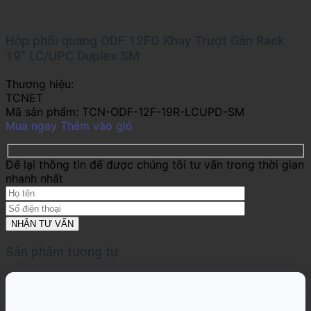
Hộp phối quang ODF 12FO Khay Trượt Gắn Rack
19” LC/UPC Duplex SM
Thương hiệu:
TCNET
Mã sản phẩm:
TCN-ODF-12F-19R-LCUPD-SM
Mua ngay
Thêm vào giỏ
Để lại thông tin để được chúng tôi tư vấn trong thời gian
nhanh nhất
Sản phẩm tương tự