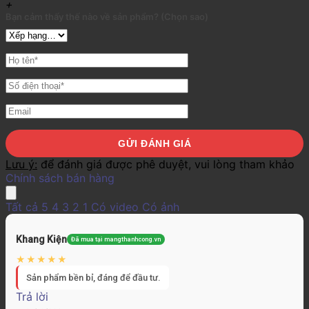
+
Bạn cảm thấy thế nào về sản phẩm? (Chọn sao)
Lưu ý:
để đánh giá được phê duyệt, vui lòng tham khảo
Chính sách bán hàng
Tất cả
5
4
3
2
1
Có video
Có ảnh
Khang Kiện
Đã mua tại mangthanhcong.vn
Sản phẩm bền bỉ, đáng để đầu tư.
Trả lời