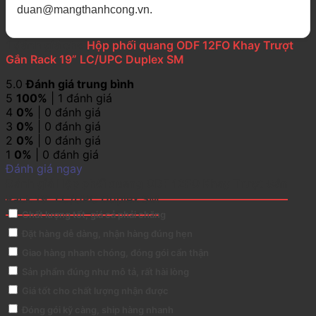
duan@mangthanhcong.vn.
1 đánh giá cho
Hộp phối quang ODF 12FO Khay Trượt
Gắn Rack 19” LC/UPC Duplex SM
5.0
Đánh giá trung bình
5
100%
| 1 đánh giá
4
0%
| 0 đánh giá
3
0%
| 0 đánh giá
2
0%
| 0 đánh giá
1
0%
| 0 đánh giá
Đánh giá ngay
Đánh giá Hộp phối quang ODF 12FO Khay Trượt Gắn
Rack 19” LC/UPC Duplex SM
Chất lượng tốt, giá cả phải chăng
Đặt hàng dễ dàng, nhận hàng đúng hẹn
Giao hàng nhanh chóng, đóng gói cẩn thận
Sản phẩm đúng như mô tả, rất hài lòng
Giá tốt cho chất lượng nhận được
Đóng gói kỹ càng, ship hàng nhanh