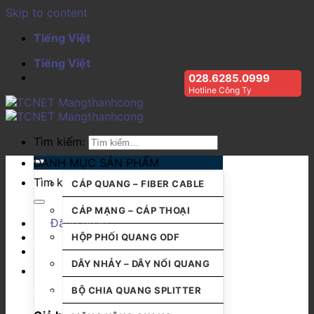
Skip to content
Tiếng Việt
Tiếng Việt
028.6285.0999
Hotline Công Ty
Tìm kiếm:
DANH MỤC SẢN PHẨM
Tìm kiếm:
CÁP QUANG – FIBER CABLE
CÁP MẠNG – CÁP THOẠI
Đăng nhập
HỘP PHỐI QUANG ODF
DÂY NHẢY – DÂY NỐI QUANG
BỘ CHIA QUANG SPLITTER