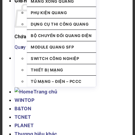
Giỏ hàng
MĂNG XÔNG QUANG
PHỤ KIỆN QUANG
DỤNG CỤ THI CÔNG QUANG
BỘ CHUYỂN ĐỔI QUANG ĐIỆN
Chưa có sản phẩm trong giỏ hàng.
Quay trở lại cửa hàng
MODULE QUANG SFP
SWITCH CÔNG NGHIỆP
THIẾT BỊ MẠNG
TỦ MẠNG – ĐIỆN – PCCC
Trang chủ
WINTOP
B&TON
TCNET
PLANET
Thương hiệu khác