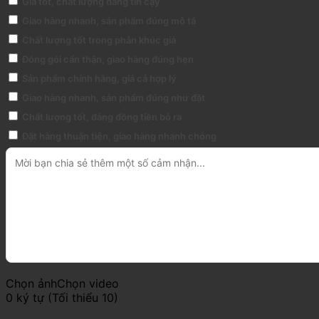
Giá tốt, chất lượng đáng tin cậy
Giao hàng nhanh, sản phẩm đúng mô tả
Chất lượng tốt trong phân khúc giá
Đóng gói cẩn thận, giao hàng đúng hẹn
Sản phẩm chính hãng, giá cả hợp lý
Giao hàng nhanh, sản phẩm đúng như đặt
Chất lượng tốt, đáng đồng tiền bỏ ra
Đặt hàng thuận tiện, giao hàng nhanh chóng
Chọn ảnh
Chọn video
0 ký tự (Tối thiểu 10)