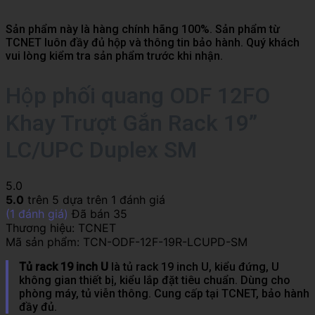
Sản phẩm này là hàng chính hãng 100%. Sản phẩm từ
TCNET luôn đầy đủ hộp và thông tin bảo hành. Quý khách
vui lòng kiểm tra sản phẩm trước khi nhận.
Hộp phối quang ODF 12FO
Khay Trượt Gắn Rack 19”
LC/UPC Duplex SM
5.0
5.0
trên 5 dựa trên
1
đánh giá
(
1
đánh giá)
Đã bán
35
Thương hiệu:
TCNET
Mã sản phẩm:
TCN-ODF-12F-19R-LCUPD-SM
Tủ rack 19 inch U
là tủ rack 19 inch U, kiểu đứng, U
không gian thiết bị, kiểu lắp đặt tiêu chuẩn. Dùng cho
phòng máy, tủ viễn thông. Cung cấp tại TCNET, bảo hành
đầy đủ.