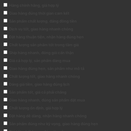
Hàng chính hãng, giá hợp lý
Giao hàng đúng thời gian cam kết
Sản phẩm chất lượng, đáng đồng tiền
Dịch vụ tốt, giao hàng nhanh chóng
Đặt hàng thuận tiện, nhận hàng đúng hẹn
Chất lượng sản phẩm tốt trong tầm giá
Ship hàng nhanh, đóng gói cẩn thận
Giá cả hợp lý, sản phẩm đáng mua
Giao hàng đúng hẹn, sản phẩm như mô tả
Chất lượng tốt, giao hàng nhanh chóng
Đáng giá tiền, giao hàng đúng lịch
Sản phẩm tốt, giá cả phải chăng
Giao hàng nhanh, đúng sản phẩm đặt mua
Chất lượng ổn định, giá hợp lý
Đặt hàng dễ dàng, nhận hàng nhanh chóng
Sản phẩm đúng như kỳ vọng, giao hàng đúng hẹn