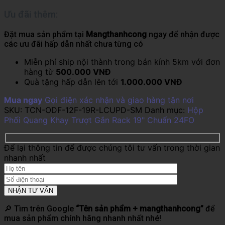
Ưu đãi thêm:
Đặt mua sản phẩm tại
Mangthanhcong
ngay để nhận được
các ưu đãi hấp dẫn nhất chưa từng có
Miễn phí ship nội thành trong bán kính 5km với đơn
hàng từ
500.000 VNĐ
Quà tặng hấp dẫn lên tới
1.000.000 VNĐ
Mua ngay
Gọi điện xác nhận và giao hàng tận nơi
SKU:
TCN-ODF-12F-19R-LCUPD-SM
Danh mục:
Hộp
Phối Quang Khay Trượt Gắn Rack 19" Chuẩn 24FO
Để lại thông tin để được chúng tôi tư vấn trong thời gian
nhanh nhất
🔎 Tìm trên Google
“Tên sản phẩm + mangthanhcong”
để
mua sản phẩm chính hãng nhanh nhất nhé!