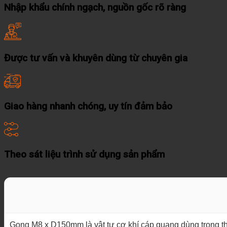
Nhập khẩu chính ngạch, nguồn gốc rõ ràng
Được tư vấn và khuyên dùng từ chuyên gia
Giao hàng nhanh chóng, uy tín đảm bảo
Theo sát liệu trình sử dụng sản phẩm
Gong M8 x D150mm là vật tư cơ khí cáp quang dùng trong thi