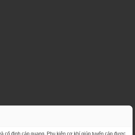
và cố định cáp quang. Phụ kiện cơ khí giúp tuyến cáp được