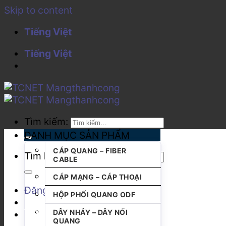
Skip to content
Tiếng Việt
Tiếng Việt
Tìm kiếm:
DANH MỤC SẢN PHẨM
CÁP QUANG – FIBER
Tìm kiếm:
CABLE
CÁP MẠNG – CÁP THOẠI
Đăng nhập
HỘP PHỐI QUANG ODF
DÂY NHẢY – DÂY NỐI
QUANG