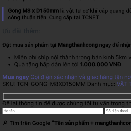
Gong M8 x D150mm
là vật tư cơ khí cáp quang d
công thuận tiện. Cung cấp tại TCNET.
Ưu đãi thêm:
Đặt mua sản phẩm tại
Mangthanhcong
ngay để nhận
Miễn phí ship nội thành trong bán kính 5km 
Quà tặng hấp dẫn lên tới
1.000.000 VNĐ
Mua ngay
Gọi điện xác nhận và giao hàng tận nơ
SKU:
TCN-GONG-M8XD150MM
Danh mục:
VẬT 
Để lại thông tin để được chúng tôi tư vấn trong t
🔎 Tìm trên Google
“Tên sản phẩm + mangthanhco