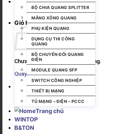
BỘ CHIA QUANG SPLITTER
MĂNG XÔNG QUANG
Giỏ hàng
PHỤ KIỆN QUANG
DỤNG CỤ THI CÔNG
QUANG
BỘ CHUYỂN ĐỔI QUANG
ĐIỆN
Chưa có sản phẩm trong giỏ hàng.
MODULE QUANG SFP
Quay trở lại cửa hàng
SWITCH CÔNG NGHIỆP
THIẾT BỊ MẠNG
TỦ MẠNG – ĐIỆN – PCCC
Trang chủ
WINTOP
B&TON