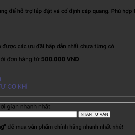
ùng để hỗ trợ lắp đặt và cố định cáp quang. Phù hợp 
 được các ưu đãi hấp dẫn nhất chưa từng có
với đơn hàng từ
500.000 VNĐ
i
TƯ CƠ KHÍ
hời gian nhanh nhất
ng”
để mua sản phẩm chính hãng nhanh nhất nhé!