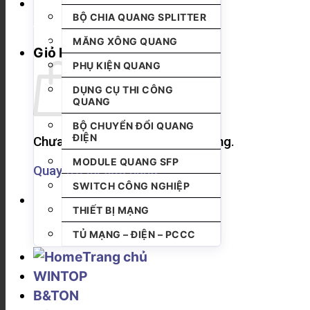
BỘ CHIA QUANG SPLITTER
MĂNG XÔNG QUANG
Giỏ hàng
PHỤ KIỆN QUANG
DỤNG CỤ THI CÔNG
QUANG
BỘ CHUYỂN ĐỔI QUANG
ĐIỆN
Chưa có sản phẩm trong giỏ hàng.
MODULE QUANG SFP
Quay trở lại cửa hàng
SWITCH CÔNG NGHIỆP
THIẾT BỊ MẠNG
TỦ MẠNG – ĐIỆN – PCCC
Trang chủ
WINTOP
B&TON