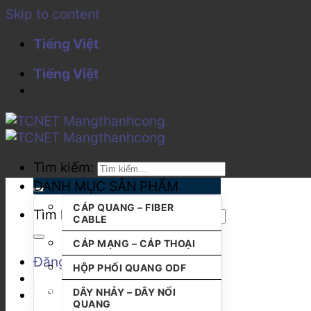
Skip to content
Tiếng Việt
Tiếng Việt
Tìm kiếm:
DANH MỤC SẢN PHẨM
CÁP QUANG – FIBER
Tìm kiếm:
CABLE
CÁP MẠNG – CÁP THOẠI
Đăng nhập
HỘP PHỐI QUANG ODF
DÂY NHẢY – DÂY NỐI
QUANG