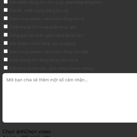
Sản phẩm đúng như kỳ vọng, giao hàng đúng hẹn
Giá tốt, chất lượng đáng tin cậy
Giao hàng nhanh, sản phẩm đúng mô tả
Chất lượng tốt trong phân khúc giá
Đóng gói cẩn thận, giao hàng đúng hẹn
Sản phẩm chính hãng, giá cả hợp lý
Giao hàng nhanh, sản phẩm đúng như đặt
Chất lượng tốt, đáng đồng tiền bỏ ra
Đặt hàng thuận tiện, giao hàng nhanh chóng
Chọn ảnh
Chọn video