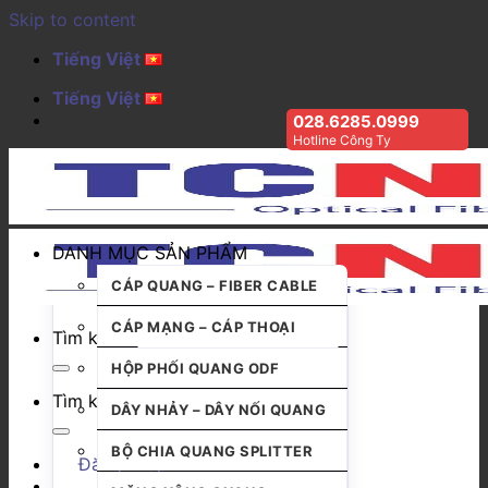
Skip to content
Tiếng Việt
Tiếng Việt
028.6285.0999
Hotline Công Ty
DANH MỤC SẢN PHẨM
CÁP QUANG – FIBER CABLE
CÁP MẠNG – CÁP THOẠI
Tìm kiếm:
HỘP PHỐI QUANG ODF
Tìm kiếm:
DÂY NHẢY – DÂY NỐI QUANG
BỘ CHIA QUANG SPLITTER
Đăng nhập