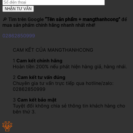
🔎 Tìm trên Google
“Tên sản phẩm + mangthanhcong”
để
mua sản phẩm chính hãng nhanh nhất nhé!
02862850999
CAM KẾT CỦA MANGTHANHCONG
1
Cam kết chính hãng
Hoàn tiền 200% nếu phát hiện hàng giả, hàng nhái.
2
Cam kết tư vấn đúng
Chuyên gia tư vấn trực tiếp qua hotline/zalo:
02862850999
3
Cam kết bảo mật
Tuyệt đối không chia sẻ thông tin khách hàng cho
bên thứ 3.