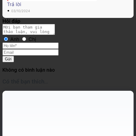
Trả lời
•
03/10/2024
Hỏi đáp
Anh
Chị
Gửi
Không có bình luận nào
Có thể bạn thích…