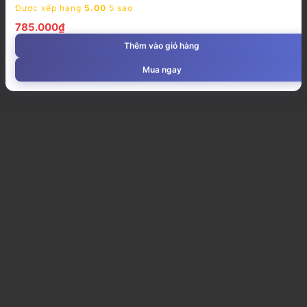
Được xếp hạng
5.00
5 sao
785.000
₫
Thêm vào giỏ hàng
Mua ngay