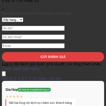
0 ký tự (Tối thiểu 10)
+
Bạn cảm thấy thế nào về sản phẩm? (Chọn sao)
Lưu ý:
để đánh giá được phê duyệt, vui lòng tham khảo
Chính sách bán hàng
Tất cả
5
4
3
2
1
Có video
Có ảnh
Gia Huy
Đã mua tại mangthanhcong.vn
Rất hài lòng với dịch vụ chăm sóc khách hàng.