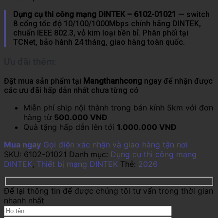
Dụng cụ thi công mạng DINTEK – 6102-01021
— switch
8 cổng tốc độ 10/100/1000Mbps chính hãng DINTEK,
chuẩn IEEE 802.3, vỏ kim loại bền bỉ. Phân phối tại
TCNet, bảo hành 24 tháng, giao hàng toàn quốc.
Ưu đãi thêm:
Đặt mua sản phẩm tại
Mangthanhcong
ngay để nhận được
các ưu đãi hấp dẫn nhất chưa từng có
Miễn phí ship nội thành trong bán kính 5km với đơn
hàng từ
500.000 VNĐ
Quà tặng hấp dẫn lên tới
1.000.000 VNĐ
Mua ngay
Gọi điện xác nhận và giao hàng tận nơi
SKU:
6102-01021
Danh mục:
Dụng cụ thi công mạng
DINTEK
,
Thiết bị mạng DINTEK
Thẻ:
2026
Để lại thông tin để được chúng tôi tư vấn trong thời gian
nhanh nhất