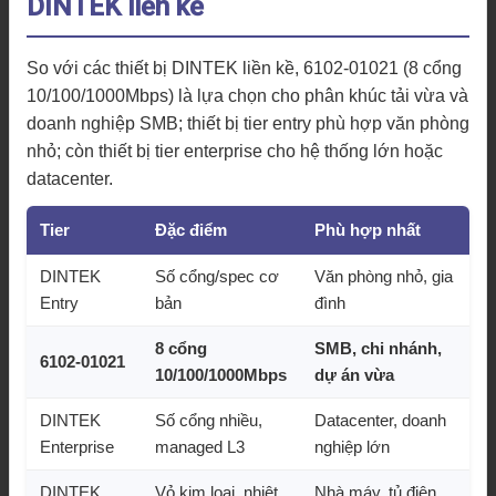
DINTEK liền kề
So với các thiết bị DINTEK liền kề, 6102-01021 (8 cổng
10/100/1000Mbps) là lựa chọn cho phân khúc tải vừa và
doanh nghiệp SMB; thiết bị tier entry phù hợp văn phòng
nhỏ; còn thiết bị tier enterprise cho hệ thống lớn hoặc
datacenter.
Tier
Đặc điểm
Phù hợp nhất
DINTEK
Số cổng/spec cơ
Văn phòng nhỏ, gia
Entry
bản
đình
8 cổng
SMB, chi nhánh,
6102-01021
10/100/1000Mbps
dự án vừa
DINTEK
Số cổng nhiều,
Datacenter, doanh
Enterprise
managed L3
nghiệp lớn
DINTEK
Vỏ kim loại, nhiệt
Nhà máy, tủ điện