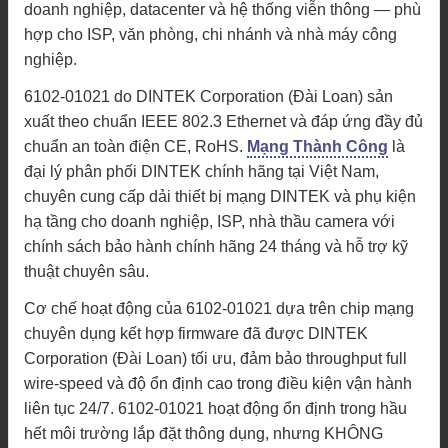
doanh nghiệp, datacenter và hệ thống viễn thông — phù
hợp cho ISP, văn phòng, chi nhánh và nhà máy công
nghiệp.
6102-01021 do DINTEK Corporation (Đài Loan) sản
xuất theo chuẩn IEEE 802.3 Ethernet và đáp ứng đầy đủ
chuẩn an toàn điện CE, RoHS.
Mạng Thành Công
là
đại lý phân phối DINTEK chính hãng tại Việt Nam,
chuyên cung cấp dải thiết bị mạng DINTEK và phụ kiện
hạ tầng cho doanh nghiệp, ISP, nhà thầu camera với
chính sách bảo hành chính hãng 24 tháng và hỗ trợ kỹ
thuật chuyên sâu.
Cơ chế hoạt động của 6102-01021 dựa trên chip mạng
chuyên dụng kết hợp firmware đã được DINTEK
Corporation (Đài Loan) tối ưu, đảm bảo throughput full
wire-speed và độ ổn định cao trong điều kiện vận hành
liên tục 24/7. 6102-01021 hoạt động ổn định trong hầu
hết môi trường lắp đặt thông dụng, nhưng KHÔNG