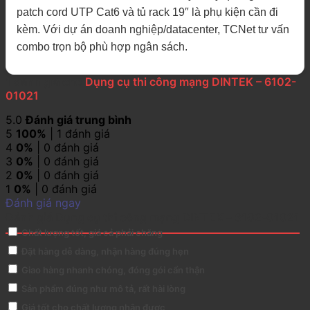
patch cord UTP Cat6 và tủ rack 19″ là phụ kiện cần đi
kèm. Với dự án doanh nghiệp/datacenter, TCNet tư vấn
combo trọn bộ phù hợp ngân sách.
1 đánh giá cho
Dụng cụ thi công mạng DINTEK – 6102-
01021
5.0
Đánh giá trung bình
5
100%
| 1 đánh giá
4
0%
| 0 đánh giá
3
0%
| 0 đánh giá
2
0%
| 0 đánh giá
1
0%
| 0 đánh giá
Đánh giá ngay
Đánh giá Dụng cụ thi công mạng DINTEK – 6102-01021
Chất lượng tốt, giá cả phải chăng
Đặt hàng dễ dàng, nhận hàng đúng hẹn
Giao hàng nhanh chóng, đóng gói cẩn thận
Sản phẩm đúng như mô tả, rất hài lòng
Giá tốt cho chất lượng nhận được