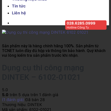
Tin tức
Liên hệ
028.6285.0999
Hotline Công Ty
Sản phẩm này là hàng chính hãng 100%. Sản phẩm từ
TCNET luôn đầy đủ hộp và thông tin bảo hành. Quý khách
vui lòng kiểm tra sản phẩm trước khi nhận.
Dụng cụ thi công mạng
DINTEK – 6102-01021
5.0
5.0
trên 5 dựa trên
1
đánh giá
(
1
đánh giá)
Đã bán
28
Thương hiệu:
DINTEK
Mã sản phẩm:
6102-01021