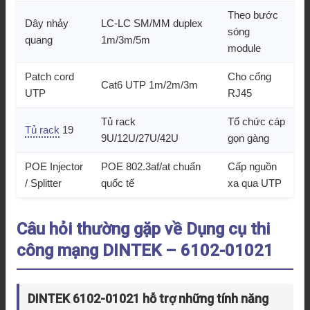
Theo bước
Dây nhảy
LC-LC SM/MM duplex
sóng
quang
1m/3m/5m
module
Patch cord
Cho cổng
Cat6 UTP 1m/2m/3m
UTP
RJ45
Tủ rack
Tổ chức cáp
Tủ rack
19
9U/12U/27U/42U
gọn gàng
POE Injector
POE 802.3af/at chuẩn
Cấp nguồn
/ Splitter
quốc tế
xa qua UTP
Câu hỏi thường gặp về Dụng cụ thi
công mạng DINTEK – 6102-01021
DINTEK 6102-01021 hỗ trợ những tính năng