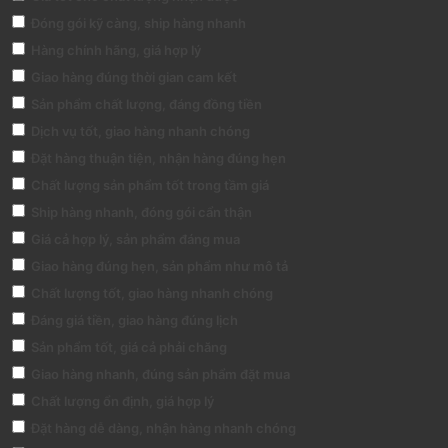
Đóng gói kỹ càng, ship hàng nhanh
Hàng chính hãng, giá hợp lý
Giao hàng đúng thời gian cam kết
Sản phẩm chất lượng, đáng đồng tiền
Dịch vụ tốt, giao hàng nhanh chóng
Đặt hàng thuận tiện, nhận hàng đúng hẹn
Chất lượng sản phẩm tốt trong tầm giá
Ship hàng nhanh, đóng gói cẩn thận
Giá cả hợp lý, sản phẩm đáng mua
Giao hàng đúng hẹn, sản phẩm như mô tả
Chất lượng tốt, giao hàng nhanh chóng
Đáng giá tiền, giao hàng đúng lịch
Sản phẩm tốt, giá cả phải chăng
Giao hàng nhanh, đúng sản phẩm đặt mua
Chất lượng ổn định, giá hợp lý
Đặt hàng dễ dàng, nhận hàng nhanh chóng