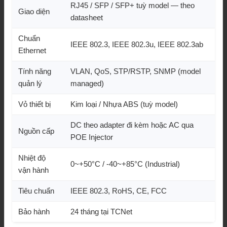
RJ45 / SFP / SFP+ tuỳ model — theo
Giao diện
datasheet
Chuẩn
IEEE 802.3, IEEE 802.3u, IEEE 802.3ab
Ethernet
Tính năng
VLAN, QoS, STP/RSTP, SNMP (model
quản lý
managed)
Vỏ thiết bị
Kim loại / Nhựa ABS (tuỳ model)
DC theo adapter đi kèm hoặc AC qua
Nguồn cấp
POE Injector
Nhiệt độ
0~+50°C / -40~+85°C (Industrial)
vận hành
Tiêu chuẩn
IEEE 802.3, RoHS, CE, FCC
Bảo hành
24 tháng tại TCNet