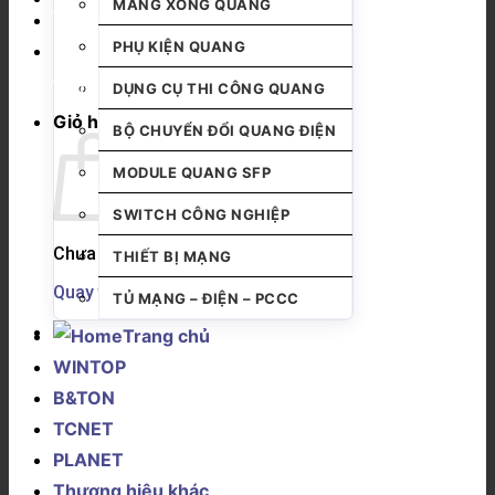
MĂNG XÔNG QUANG
PHỤ KIỆN QUANG
DỤNG CỤ THI CÔNG QUANG
Giỏ hàng
BỘ CHUYỂN ĐỔI QUANG ĐIỆN
MODULE QUANG SFP
SWITCH CÔNG NGHIỆP
Chưa có sản phẩm trong giỏ hàng.
THIẾT BỊ MẠNG
Quay trở lại cửa hàng
TỦ MẠNG – ĐIỆN – PCCC
Trang chủ
WINTOP
B&TON
TCNET
PLANET
Thương hiệu khác