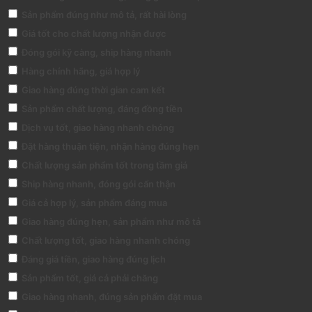
Sản phẩm đúng như mô tả, rất hài lòng
Giá tốt cho chất lượng nhận được
Đóng gói kỹ càng, ship hàng nhanh
Hàng chính hãng, giá hợp lý
Giao hàng đúng thời gian cam kết
Sản phẩm chất lượng, đáng đồng tiền
Dịch vụ tốt, giao hàng nhanh chóng
Đặt hàng thuận tiện, nhận hàng đúng hẹn
Chất lượng sản phẩm tốt trong tầm giá
Ship hàng nhanh, đóng gói cẩn thận
Giá cả hợp lý, sản phẩm đáng mua
Giao hàng đúng hẹn, sản phẩm như mô tả
Chất lượng tốt, giao hàng nhanh chóng
Đáng giá tiền, giao hàng đúng lịch
Sản phẩm tốt, giá cả phải chăng
Giao hàng nhanh, đúng sản phẩm đặt mua