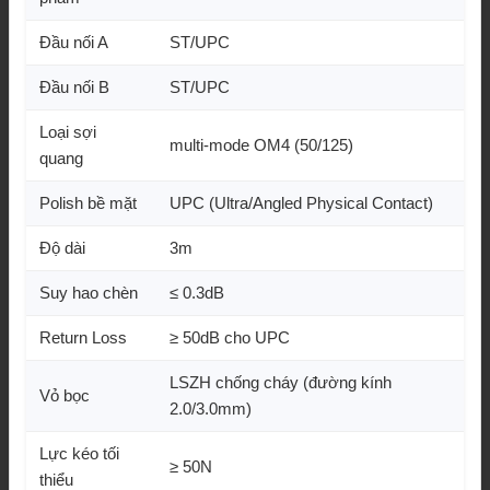
Đầu nối A
ST/UPC
Đầu nối B
ST/UPC
Loại sợi
multi-mode OM4 (50/125)
quang
Polish bề mặt
UPC (Ultra/Angled Physical Contact)
Độ dài
3m
Suy hao chèn
≤ 0.3dB
Return Loss
≥ 50dB cho UPC
LSZH chống cháy (đường kính
Vỏ bọc
2.0/3.0mm)
Lực kéo tối
≥ 50N
thiểu