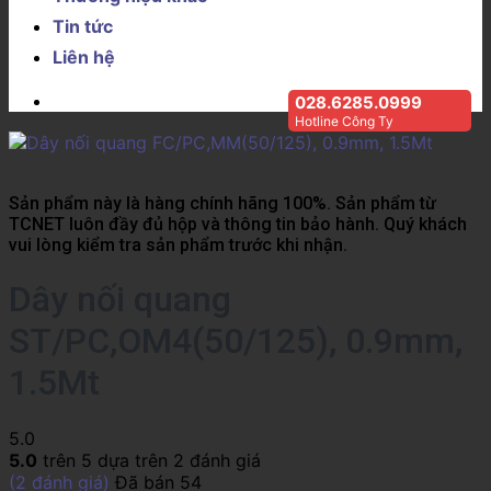
Tin tức
Liên hệ
028.6285.0999
Hotline Công Ty
Sản phẩm này là hàng chính hãng 100%. Sản phẩm từ
TCNET luôn đầy đủ hộp và thông tin bảo hành. Quý khách
vui lòng kiểm tra sản phẩm trước khi nhận.
Dây nối quang
ST/PC,OM4(50/125), 0.9mm,
1.5Mt
5.0
5.0
trên 5 dựa trên
2
đánh giá
(
2
đánh giá)
Đã bán
54