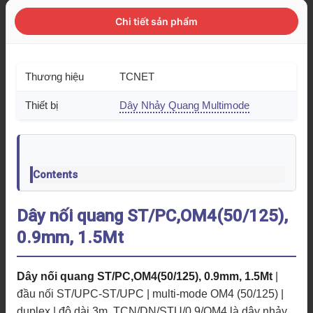
Chi tiết sản phẩm
Thương hiệu
TCNET
Thiết bị
Dây Nhảy Quang Multimode
Contents
Dây nối quang ST/PC,OM4(50/125),
0.9mm, 1.5Mt
Dây nối quang ST/PC,OM4(50/125), 0.9mm, 1.5Mt
|
đầu nối ST/UPC-ST/UPC | multi-mode OM4 (50/125) |
duplex | độ dài 3m. TCN/DN/STU/0.9/OM4 là dây nhảy