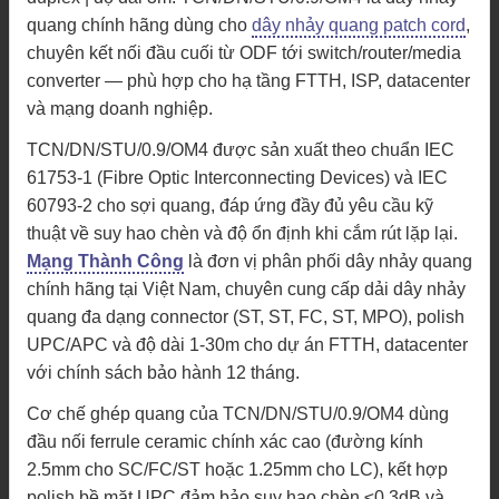
quang chính hãng dùng cho
dây nhảy quang patch cord
,
chuyên kết nối đầu cuối từ ODF tới switch/router/media
converter — phù hợp cho hạ tầng FTTH, ISP, datacenter
và mạng doanh nghiệp.
TCN/DN/STU/0.9/OM4 được sản xuất theo chuẩn IEC
61753-1 (Fibre Optic Interconnecting Devices) và IEC
60793-2 cho sợi quang, đáp ứng đầy đủ yêu cầu kỹ
thuật về suy hao chèn và độ ổn định khi cắm rút lặp lại.
Mạng Thành Công
là đơn vị phân phối dây nhảy quang
chính hãng tại Việt Nam, chuyên cung cấp dải dây nhảy
quang đa dạng connector (ST, ST, FC, ST, MPO), polish
UPC/APC và độ dài 1-30m cho dự án FTTH, datacenter
với chính sách bảo hành 12 tháng.
Cơ chế ghép quang của TCN/DN/STU/0.9/OM4 dùng
đầu nối ferrule ceramic chính xác cao (đường kính
2.5mm cho SC/FC/ST hoặc 1.25mm cho LC), kết hợp
polish bề mặt UPC đảm bảo suy hao chèn ≤0.3dB và