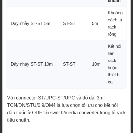
chuẩn
Khoảng
cách tủ
Dây nhảy ST-ST 5m
ST-ST
5m
rack
rộng
Kết nối
liên
rack
Dây nhảy ST-ST 10m
ST-ST
10m
hoặc
thiết bị
xa
Với connector ST/UPC-ST/UPC và độ dài 3m,
TCN/DN/STU/0.9/OM4 là lựa chọn tối ưu cho kết nối
đầu cuối từ ODF tới switch/media converter trong tủ rack
tiêu chuẩn.