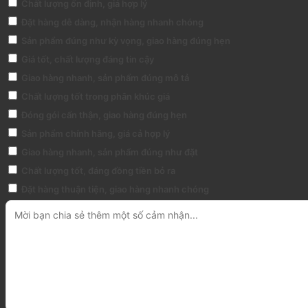
Chất lượng ổn định, giá hợp lý
Đặt hàng dễ dàng, nhận hàng nhanh chóng
Sản phẩm đúng như kỳ vọng, giao hàng đúng hẹn
Giá tốt, chất lượng đáng tin cậy
Giao hàng nhanh, sản phẩm đúng mô tả
Chất lượng tốt trong phân khúc giá
Đóng gói cẩn thận, giao hàng đúng hẹn
Sản phẩm chính hãng, giá cả hợp lý
Giao hàng nhanh, sản phẩm đúng như đặt
Chất lượng tốt, đáng đồng tiền bỏ ra
Đặt hàng thuận tiện, giao hàng nhanh chóng