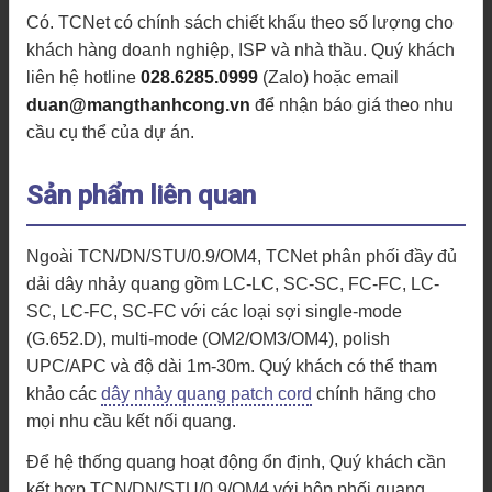
Có. TCNet có chính sách chiết khấu theo số lượng cho
khách hàng doanh nghiệp, ISP và nhà thầu. Quý khách
liên hệ hotline
028.6285.0999
(Zalo) hoặc email
duan@mangthanhcong.vn
để nhận báo giá theo nhu
cầu cụ thể của dự án.
Sản phẩm liên quan
Ngoài TCN/DN/STU/0.9/OM4, TCNet phân phối đầy đủ
dải dây nhảy quang gồm LC-LC, SC-SC, FC-FC, LC-
SC, LC-FC, SC-FC với các loại sợi single-mode
(G.652.D), multi-mode (OM2/OM3/OM4), polish
UPC/APC và độ dài 1m-30m. Quý khách có thể tham
khảo các
dây nhảy quang patch cord
chính hãng cho
mọi nhu cầu kết nối quang.
Để hệ thống quang hoạt động ổn định, Quý khách cần
kết hợp TCN/DN/STU/0.9/OM4 với hộp phối quang