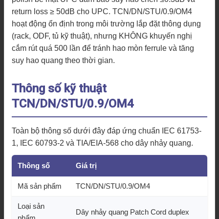
return loss ≥ 50dB cho UPC. TCN/DN/STU/0.9/OM4
hoạt động ổn định trong môi trường lắp đặt thông dụng
(rack, ODF, tủ kỹ thuật), nhưng KHÔNG khuyến nghị
cắm rút quá 500 lần để tránh hao mòn ferrule và tăng
suy hao quang theo thời gian.
Thông số kỹ thuật
TCN/DN/STU/0.9/OM4
Toàn bộ thông số dưới đây đáp ứng chuẩn IEC 61753-
1, IEC 60793-2 và TIA/EIA-568 cho dây nhảy quang.
Thông số
Giá trị
Mã sản phẩm
TCN/DN/STU/0.9/OM4
Loại sản
Dây nhảy quang Patch Cord duplex
phẩm