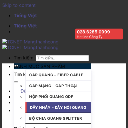
Skip to content
Tiếng Việt
Tiếng Việt
028.6285.0999
Hotline Công Ty
Tìm kiếm:
DANH MỤC SẢN PHẨM
Tìm kiếm:
CÁP QUANG – FIBER CABLE
CÁP MẠNG – CÁP THOẠI
Đăng nhập
HỘP PHỐI QUANG ODF
DÂY NHẢY – DÂY NỐI QUANG
BỘ CHIA QUANG SPLITTER