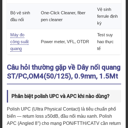
Vệ sinh
Bộ vệ sinh
One-Click Cleaner, fiber
ferrule định
đầu nối
pen cleaner
kỳ
Máy đo
Test suy
công suất
Power meter, VFL, OTDR
hao thực
quang
tế
Câu hỏi thường gặp về Dây nối quang
ST/PC,OM4(50/125), 0.9mm, 1.5Mt
Phân biệt polish UPC và APC khi nào dùng?
Polish UPC (Ultra Physical Contact) là tiêu chuẩn phổ
biến — return loss ≥50dB, đầu nối màu xanh. Polish
APC (Angled 8°) cho mạng PON/FTTH/CATV cần return