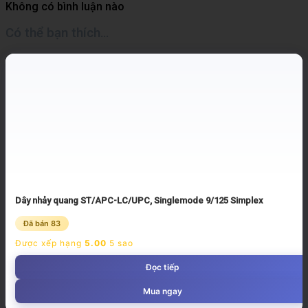
Không có bình luận nào
Có thể bạn thích…
Dây nhảy quang ST/APC-LC/UPC, Singlemode 9/125 Simplex
Đã bán 83
Được xếp hạng
5.00
5 sao
Đọc tiếp
Mua ngay