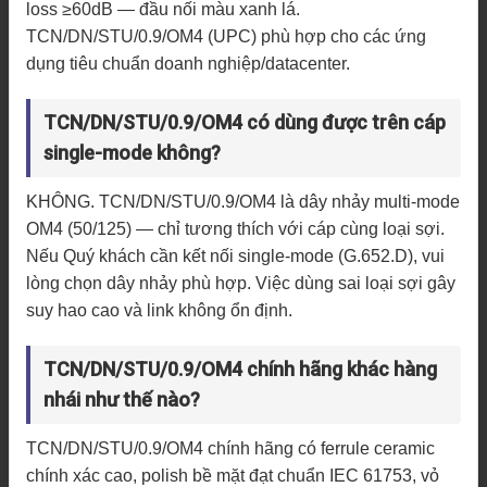
loss ≥60dB — đầu nối màu xanh lá.
TCN/DN/STU/0.9/OM4 (UPC) phù hợp cho các ứng
dụng tiêu chuẩn doanh nghiệp/datacenter.
TCN/DN/STU/0.9/OM4 có dùng được trên cáp
single-mode không?
KHÔNG. TCN/DN/STU/0.9/OM4 là dây nhảy multi-mode
OM4 (50/125) — chỉ tương thích với cáp cùng loại sợi.
Nếu Quý khách cần kết nối single-mode (G.652.D), vui
lòng chọn dây nhảy phù hợp. Việc dùng sai loại sợi gây
suy hao cao và link không ổn định.
TCN/DN/STU/0.9/OM4 chính hãng khác hàng
nhái như thế nào?
TCN/DN/STU/0.9/OM4 chính hãng có ferrule ceramic
chính xác cao, polish bề mặt đạt chuẩn IEC 61753, vỏ