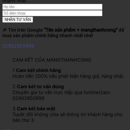
nhanh nhất
🔎 Tìm trên Google
“Tên sản phẩm + mangthanhcong”
để
mua sản phẩm chính hãng nhanh nhất nhé!
02862850999
CAM KẾT CỦA MANGTHANHCONG
1
Cam kết chính hãng
Hoàn tiền 200% nếu phát hiện hàng giả, hàng nhái.
2
Cam kết tư vấn đúng
Chuyên gia tư vấn trực tiếp qua hotline/zalo:
02862850999
3
Cam kết bảo mật
Tuyệt đối không chia sẻ thông tin khách hàng cho
bên thứ 3.