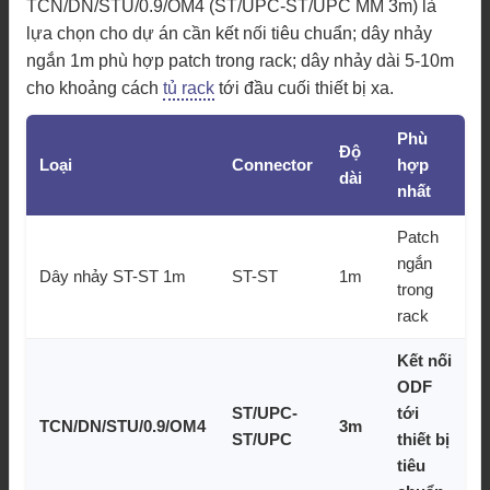
TCN/DN/STU/0.9/OM4 (ST/UPC-ST/UPC MM 3m) là
lựa chọn cho dự án cần kết nối tiêu chuẩn; dây nhảy
ngắn 1m phù hợp patch trong rack; dây nhảy dài 5-10m
cho khoảng cách
tủ rack
tới đầu cuối thiết bị xa.
Phù
Độ
Loại
Connector
hợp
dài
nhất
Patch
ngắn
Dây nhảy ST-ST 1m
ST-ST
1m
trong
rack
Kết nối
ODF
ST/UPC-
tới
TCN/DN/STU/0.9/OM4
3m
ST/UPC
thiết bị
tiêu