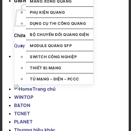
Giỏ hàng
MĂNG XÔNG QUANG
PHỤ KIỆN QUANG
DỤNG CỤ THI CÔNG QUANG
BỘ CHUYỂN ĐỔI QUANG ĐIỆN
Chưa có sản phẩm trong giỏ hàng.
Quay trở lại cửa hàng
MODULE QUANG SFP
SWITCH CÔNG NGHIỆP
THIẾT BỊ MẠNG
TỦ MẠNG – ĐIỆN – PCCC
Trang chủ
WINTOP
B&TON
TCNET
PLANET
Thương hiệu khác