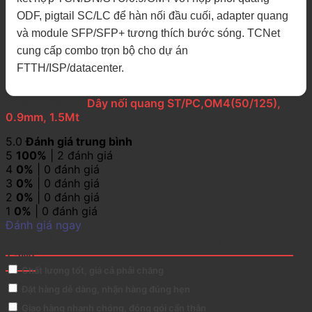
ODF, pigtail SC/LC để hàn nối đầu cuối, adapter quang
và module SFP/SFP+ tương thích bước sóng. TCNet
cung cấp combo trọn bộ cho dự án
FTTH/ISP/datacenter.
2 đánh giá cho
Dây nối quang ST/PC,OM4(50/125),
0.9mm, 1.5Mt
5.0
Đánh giá trung bình
5
100%
| 2 đánh giá
4
0%
| 0 đánh giá
3
0%
| 0 đánh giá
2
0%
| 0 đánh giá
1
0%
| 0 đánh giá
Đánh giá ngay
Đánh giá Dây nối quang ST/PC,OM4(50/125), 0.9mm,
1.5Mt
Chất lượng tốt, giá cả phải chăng
Đặt hàng dễ dàng, nhận hàng đúng hẹn
Giao hàng nhanh chóng, đóng gói cẩn thận