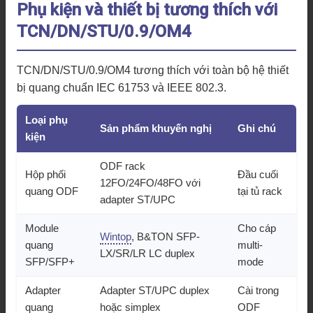
Phụ kiện và thiết bị tương thích với
TCN/DN/STU/0.9/OM4
TCN/DN/STU/0.9/OM4 tương thích với toàn bộ hệ thiết
bị quang chuẩn IEC 61753 và IEEE 802.3.
Loại phụ
Sản phẩm khuyến nghị
Ghi chú
kiện
ODF rack
Hộp phối
Đầu cuối
12FO/24FO/48FO với
quang ODF
tại tủ rack
adapter ST/UPC
Module
Cho cáp
Wintop
, B&TON SFP-
quang
multi-
LX/SR/LR LC duplex
SFP/SFP+
mode
Adapter
Adapter ST/UPC duplex
Cài trong
quang
hoặc simplex
ODF