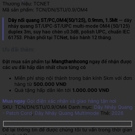
Thương hiệu:
TCNET
Mã sản phẩm:
TCN/DN/STU/0.9/OM4
Dây nối quang ST/PC,OM4(50/125), 0.9mm, 1.5Mt
— dây
nhảy quang ST/UPC-ST/UPC multi-mode OM4 (50/125)
duplex 3m, suy hao chèn ≤0.3dB, polish UPC, chuẩn IEC
61753. Phân phối tại TCNet, bảo hành 12 tháng.
Ưu đãi thêm:
Đặt mua sản phẩm tại
Mangthanhcong
ngay để nhận được
các ưu đãi hấp dẫn nhất chưa từng có
Miễn phí ship nội thành trong bán kính 5km với đơn
hàng từ
500.000 VNĐ
Quà tặng hấp dẫn lên tới
1.000.000 VNĐ
Mua ngay
Gọi điện xác nhận và giao hàng tận nơi
SKU:
TCN/DN/STU/0.9/OM4
Danh mục:
Dây Nhảy Quang
- Patch Cord
,
Dây Nhảy Quang Multimode
Thẻ:
2026
Để lại thông tin để được chúng tôi tư vấn trong thời gian