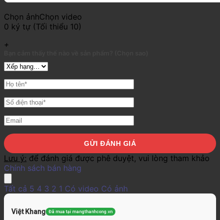
Chọn ảnh
Chọn video
0 ký tự (Tối thiểu 10)
+
Bạn cảm thấy thế nào về sản phẩm? (Chọn sao)
Lưu ý:
để đánh giá được phê duyệt, vui lòng tham khảo
Chính sách bán hàng
Tất cả
5
4
3
2
1
Có video
Có ảnh
Việt Khang
Đã mua tại mangthanhcong.vn