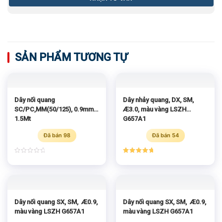
SẢN PHẨM TƯƠNG TỰ
Dây nối quang
Dây nhảy quang, DX, SM,
SC/PC,MM(50/125), 0.9mm,
Æ3.0, màu vàng LSZH
1.5Mt
G657A1
Đã bán 98
Đã bán 54
Được
Được xếp
xếp
hạng
5.00
hạng
5 sao
0
5
sao
Dây nối quang SX, SM, Æ0.9,
Dây nối quang SX, SM, Æ0.9,
màu vàng LSZH G657A1
màu vàng LSZH G657A1