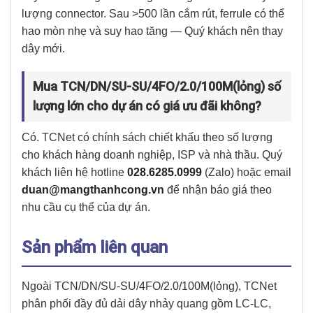
lượng connector. Sau >500 lần cắm rút, ferrule có thể
hao mòn nhẹ và suy hao tăng — Quý khách nên thay
dây mới.
Mua TCN/DN/SU-SU/4FO/2.0/100M(lỏng) số
lượng lớn cho dự án có giá ưu đãi không?
Có. TCNet có chính sách chiết khấu theo số lượng
cho khách hàng doanh nghiệp, ISP và nhà thầu. Quý
khách liên hệ hotline
028.6285.0999
(Zalo) hoặc email
duan@mangthanhcong.vn
để nhận báo giá theo
nhu cầu cụ thể của dự án.
Sản phẩm liên quan
Ngoài TCN/DN/SU-SU/4FO/2.0/100M(lỏng), TCNet
phân phối đầy đủ dải dây nhảy quang gồm LC-LC,