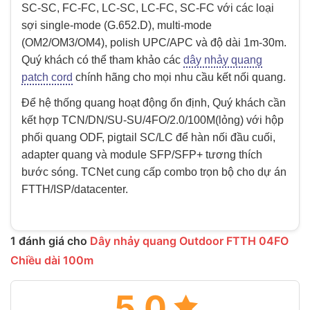
SC-SC, FC-FC, LC-SC, LC-FC, SC-FC với các loại
sợi single-mode (G.652.D), multi-mode
(OM2/OM3/OM4), polish UPC/APC và độ dài 1m-30m.
Quý khách có thể tham khảo các
dây nhảy quang
patch cord
chính hãng cho mọi nhu cầu kết nối quang.
Để hệ thống quang hoạt động ổn định, Quý khách cần
kết hợp TCN/DN/SU-SU/4FO/2.0/100M(lỏng) với hộp
phối quang ODF, pigtail SC/LC để hàn nối đầu cuối,
adapter quang và module SFP/SFP+ tương thích
bước sóng. TCNet cung cấp combo trọn bộ cho dự án
FTTH/ISP/datacenter.
1 đánh giá cho
Dây nhảy quang Outdoor FTTH 04FO
Chiều dài 100m
5.0