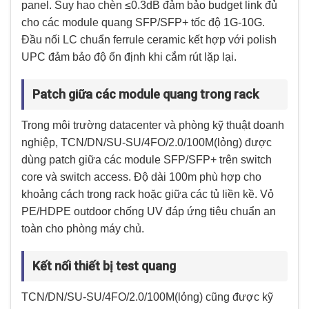
panel. Suy hao chèn ≤0.3dB đảm bảo budget link đủ
cho các module quang SFP/SFP+ tốc độ 1G-10G.
Đầu nối LC chuẩn ferrule ceramic kết hợp với polish
UPC đảm bảo độ ổn định khi cắm rút lặp lại.
Patch giữa các module quang trong rack
Trong môi trường datacenter và phòng kỹ thuật doanh
nghiệp, TCN/DN/SU-SU/4FO/2.0/100M(lỏng) được
dùng patch giữa các module SFP/SFP+ trên switch
core và switch access. Độ dài 100m phù hợp cho
khoảng cách trong rack hoặc giữa các tủ liền kề. Vỏ
PE/HDPE outdoor chống UV đáp ứng tiêu chuẩn an
toàn cho phòng máy chủ.
Kết nối thiết bị test quang
TCN/DN/SU-SU/4FO/2.0/100M(lỏng) cũng được kỹ