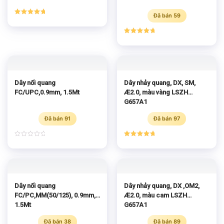
Đã bán 59
Được xếp
hạng
5.00
5 sao
Được xếp
hạng
5.00
5 sao
Dây nối quang
Dây nhảy quang, DX, SM,
FC/UPC,0.9mm, 1.5Mt
Æ2.0, màu vàng LSZH
G657A1
Đã bán 91
Đã bán 97
Được
Được xếp
xếp
hạng
5.00
hạng
5 sao
0
5
sao
Dây nối quang
Dây nhảy quang, DX ,OM2,
FC/PC,MM(50/125), 0.9mm,
Æ2.0, màu cam LSZH
1.5Mt
G657A1
Đã bán 38
Đã bán 89