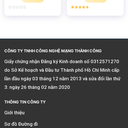
Được
Được xếp
xếp
hạng
5.00
hạng
5 sao
0
5
sao
CÔNG TY TNHH CÔNG NGHỆ MẠNG THÀNH CÔNG
Giấy chứng nhận Đăng ký Kinh doanh số
0312571270
do Sở Kế hoạch và Đầu tư Thành phố Hồ Chí Minh cấp
lần đầu ngày 03 tháng 12 năm 2013 và sửa đổi lần thứ
3: ngày 26 tháng 02 năm 2020
THÔNG TIN CÔNG TY
Giới thiệu
Sơ đồ Đường đi