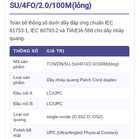
SU/4FO/2.0/100M(lỏng)
Toàn bộ thông số dưới đây đáp ứng chuẩn IEC
61753-1, IEC 60793-2 và TIA/EIA-568 cho dây nhảy
quang.
THÔNG SỐ
GIÁ TRỊ
Mã sản
TCN/DN/SU-SU/4FO/2.0/100M(lỏng)
phẩm
Loại sản
Dây nhảy quang Patch Cord duplex
phẩm
Đầu nối A
LC/UPC
Đầu nối B
LC/UPC
Loại sợi
single-mode (G.652.D, OS2)
quang
Polish bề
UPC (Ultra/Angled Physical Contact)
mặt