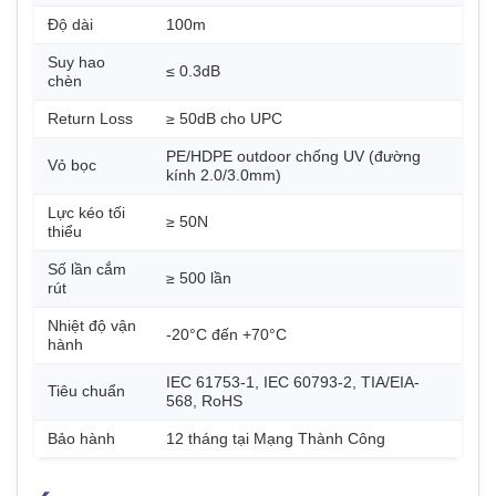
Độ dài
100m
Suy hao
≤ 0.3dB
chèn
Return Loss
≥ 50dB cho UPC
PE/HDPE outdoor chống UV (đường
Vỏ bọc
kính 2.0/3.0mm)
Lực kéo tối
≥ 50N
thiểu
Số lần cắm
≥ 500 lần
rút
Nhiệt độ vận
-20°C đến +70°C
hành
IEC 61753-1, IEC 60793-2, TIA/EIA-
Tiêu chuẩn
568, RoHS
Bảo hành
12 tháng tại Mạng Thành Công