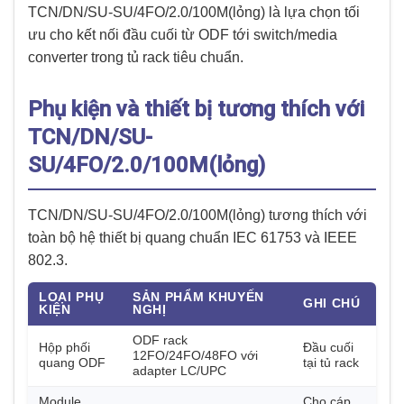
TCN/DN/SU-SU/4FO/2.0/100M(lỏng) là lựa chọn tối
ưu cho kết nối đầu cuối từ ODF tới switch/media
converter trong tủ rack tiêu chuẩn.
Phụ kiện và thiết bị tương thích với
TCN/DN/SU-
SU/4FO/2.0/100M(lỏng)
TCN/DN/SU-SU/4FO/2.0/100M(lỏng) tương thích với
toàn bộ hệ thiết bị quang chuẩn IEC 61753 và IEEE
802.3.
LOẠI PHỤ
SẢN PHẨM KHUYẾN
GHI CHÚ
KIỆN
NGHỊ
ODF rack
Hộp phối
Đầu cuối
12FO/24FO/48FO với
quang ODF
tại tủ rack
adapter LC/UPC
Module
Cho cáp