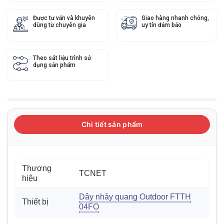
Được tư vấn và khuyên
Giao hàng nhanh chóng,
dùng từ chuyên gia
uy tín đảm bảo
Theo sát liệu trình sử
dụng sản phẩm
Chi tiết sản phẩm
Thương
TCNET
hiệu
Dây nhảy quang Outdoor FTTH
Thiết bị
04FO