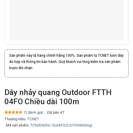
Sản phẩm này là hàng chính hãng 100%. Sản phẩm từ TCNET luôn đầy
đủ hộp và thông tin bảo hành. Quý khách vui lòng kiểm tra sản phẩm
trước khi nhận.
Dây nhảy quang Outdoor FTTH
04FO Chiều dài 100m
(
1
đánh giá)
Đã bán
47
5.0
1
trên 5
Thương hiệu:
TCNET
dựa trên
đánh giá
Mã sản phẩm:
TCN/DN/SU-SU/4FO/2.0/100M(lỏng)