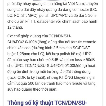
phối dây nhảy quang chính hãng tại Việt Nam, chuyên
cung cấp dải dây nhảy quang đa dạng connector (LC,
LC, FC, ST, MPO), polish UPC/APC và độ dài 1-30m
cho dự án FTTH, datacenter với chính sách bảo hành
12 tháng.
Cơ chế ghép quang của TCN/DN/SU-
SU/4FO/2.0/100M(lỏng) dùng đầu nối ferrule ceramic
chính xác cao (đường kính 2.5mm cho SC/FC/ST
hoặc 1.25mm cho LC), kết hợp polish bề mặt UPC
đảm bảo suy hao chèn ≤0.3dB và return loss ≥ 50dB
cho UPC. TCN/DN/SU-SU/4FO/2.0/100M(lỏng) hoạt
động ổn định trong môi trường lắp đặt thông dụng
(rack, ODF, tủ kỹ thuật), nhưng KHÔNG khuyến nghị
cắm rút quá 500 lần để tránh hao mòn ferrule và tăng
suy hao quang theo thời gian.
Thông số kỹ thuật TCN/DN/SU-