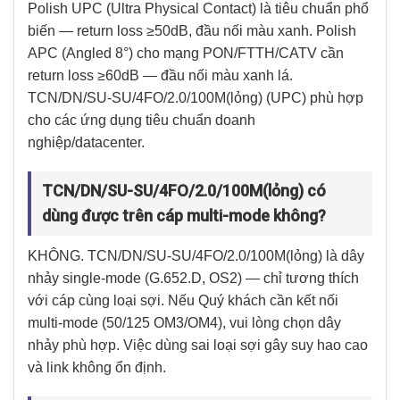
Polish UPC (Ultra Physical Contact) là tiêu chuẩn phổ
biến — return loss ≥50dB, đầu nối màu xanh. Polish
APC (Angled 8°) cho mạng PON/FTTH/CATV cần
return loss ≥60dB — đầu nối màu xanh lá.
TCN/DN/SU-SU/4FO/2.0/100M(lỏng) (UPC) phù hợp
cho các ứng dụng tiêu chuẩn doanh
nghiệp/datacenter.
TCN/DN/SU-SU/4FO/2.0/100M(lỏng) có
dùng được trên cáp multi-mode không?
KHÔNG. TCN/DN/SU-SU/4FO/2.0/100M(lỏng) là dây
nhảy single-mode (G.652.D, OS2) — chỉ tương thích
với cáp cùng loại sợi. Nếu Quý khách cần kết nối
multi-mode (50/125 OM3/OM4), vui lòng chọn dây
nhảy phù hợp. Việc dùng sai loại sợi gây suy hao cao
và link không ổn định.