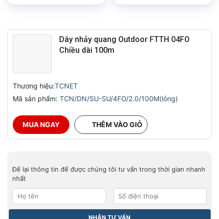
hạng
5.00
hạng
5.00
5 sao
5 sao
Dây nhảy quang Outdoor FTTH 04FO
Chiều dài 100m
Thương hiệu:
TCNET
Mã sản phẩm:
TCN/DN/SU-SU/4FO/2.0/100M(lỏng)
MUA NGAY
THÊM VÀO GIỎ
Để lại thông tin để được chúng tôi tư vấn trong thời gian nhanh
nhất