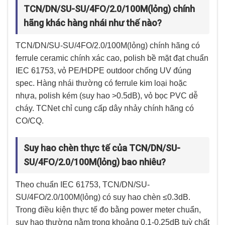
TCN/DN/SU-SU/4FO/2.0/100M(lỏng) chính
hãng khác hàng nhái như thế nào?
TCN/DN/SU-SU/4FO/2.0/100M(lỏng) chính hãng có
ferrule ceramic chính xác cao, polish bề mặt đạt chuẩn
IEC 61753, vỏ PE/HDPE outdoor chống UV đúng
spec. Hàng nhái thường có ferrule kim loại hoặc
nhựa, polish kém (suy hao >0.5dB), vỏ bọc PVC dễ
cháy. TCNet chỉ cung cấp dây nhảy chính hãng có
CO/CQ.
Suy hao chèn thực tế của TCN/DN/SU-
SU/4FO/2.0/100M(lỏng) bao nhiêu?
Theo chuẩn IEC 61753, TCN/DN/SU-
SU/4FO/2.0/100M(lỏng) có suy hao chèn ≤0.3dB.
Trong điều kiện thực tế đo bằng power meter chuẩn,
suy hao thường nằm trong khoảng 0.1-0.25dB tuỳ chất