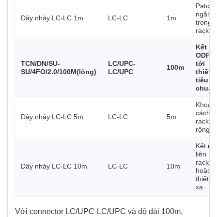
Patch
ngắn
Dây nhảy LC-LC 1m
LC-LC
1m
trong
rack
Kết nố
ODF
TCN/DN/SU-
LC/UPC-
tới
100m
SU/4FO/2.0/100M(lỏng)
LC/UPC
thiết b
tiêu
chuẩn
Khoản
cách t
Dây nhảy LC-LC 5m
LC-LC
5m
rack
rộng
Kết nối
liên
rack
Dây nhảy LC-LC 10m
LC-LC
10m
hoặc
thiết bị
xa
Với connector LC/UPC-LC/UPC và độ dài 100m,