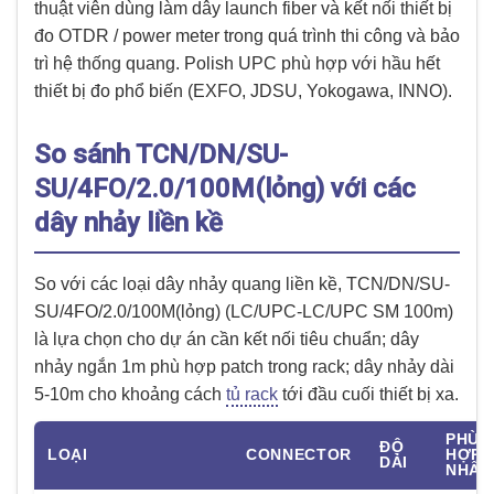
thuật viên dùng làm dây launch fiber và kết nối thiết bị
đo OTDR / power meter trong quá trình thi công và bảo
trì hệ thống quang. Polish UPC phù hợp với hầu hết
thiết bị đo phổ biến (EXFO, JDSU, Yokogawa, INNO).
So sánh TCN/DN/SU-
SU/4FO/2.0/100M(lỏng) với các
dây nhảy liền kề
So với các loại dây nhảy quang liền kề, TCN/DN/SU-
SU/4FO/2.0/100M(lỏng) (LC/UPC-LC/UPC SM 100m)
là lựa chọn cho dự án cần kết nối tiêu chuẩn; dây
nhảy ngắn 1m phù hợp patch trong rack; dây nhảy dài
5-10m cho khoảng cách
tủ rack
tới đầu cuối thiết bị xa.
PHÙ
ĐỘ
LOẠI
CONNECTOR
HỢP
DÀI
NHẤT