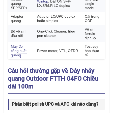
Wintop
, B&TON SFP-
quang
single-
LX/SR/LR LC duplex
SFP/SFP+
mode
Adapter
Adapter LC/UPC duplex
Cài trong
quang
hoặc simplex
ODF
Vệ sinh
Bộ vệ sinh
One-Click Cleaner, fiber
ferrule
đầu nối
pen cleaner
định kỳ
Máy đo
Test suy
công suất
Power meter, VFL, OTDR
hao thực
quang
tế
Câu hỏi thường gặp về Dây nhảy
quang Outdoor FTTH 04FO Chiều
dài 100m
Phân biệt polish UPC và APC khi nào dùng?