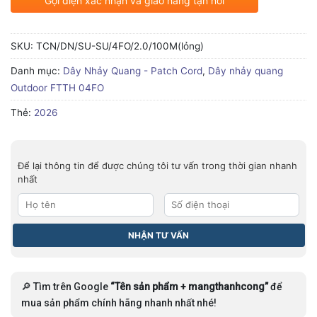
Gọi điện xác nhận và giao hàng tận nơi
SKU:
TCN/DN/SU-SU/4FO/2.0/100M(lỏng)
Danh mục:
Dây Nhảy Quang - Patch Cord
,
Dây nhảy quang
Outdoor FTTH 04FO
Thẻ:
2026
Để lại thông tin để được chúng tôi tư vấn trong thời gian nhanh
nhất
🔎 Tìm trên Google
“Tên sản phẩm + mangthanhcong”
để
mua sản phẩm chính hãng nhanh nhất nhé!