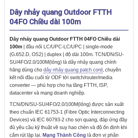
Dây nhảy quang Outdoor FTTH
04FO Chiều dài 100m
Dây nhảy quang Outdoor FTTH 04FO Chiều dài
100m
| đầu nối LC/UPC-LC/UPC | single-mode
(G.652.D, OS2) | duplex | độ dài 100m. TCN/DN/SU-
SU/4FO/2.0/100M(lỏng) là dây nhảy quang chính
hãng dùng cho
dây nhảy quang patch cord
, chuyên
kết nối đầu cuối từ ODF tới switch/router/media
converter — phù hợp cho hạ tầng FTTH, ISP,
datacenter và mạng doanh nghiệp.
TCN/DN/SU-SU/4FO/2.0/100M(lỏng) được sản xuất
theo chuẩn IEC 61753-1 (Fibre Optic Interconnecting
Devices) và IEC 60793-2 cho sợi quang, đáp ứng đầy
đủ yêu cầu kỹ thuật về suy hao chèn và độ ổn định khi
cắm rút lặp lại.
Mạng Thành Công
là đơn vị phân