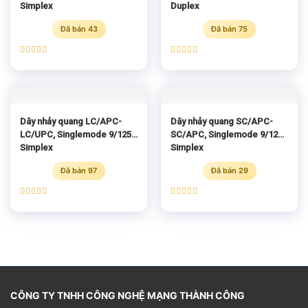
Simplex
Duplex
Đã bán 43
Đã bán 75
Được xếp
Được xếp
hạng
5.00
hạng
5.00
5 sao
5 sao
Dây nhảy quang LC/APC-
Dây nhảy quang SC/APC-
LC/UPC, Singlemode 9/125
SC/APC, Singlemode 9/125
Simplex
Simplex
Đã bán 97
Đã bán 29
Được xếp
Được xếp
hạng
5.00
hạng
5.00
5 sao
5 sao
CÔNG TY TNHH CÔNG NGHỆ MẠNG THÀNH CÔNG