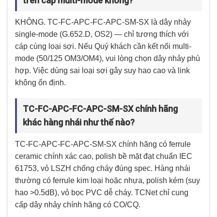
trên cáp multi-mode không?
KHÔNG. TC-FC-APC-FC-APC-SM-SX là dây nhảy
single-mode (G.652.D, OS2) — chỉ tương thích với
cáp cùng loại sợi. Nếu Quý khách cần kết nối multi-
mode (50/125 OM3/OM4), vui lòng chọn dây nhảy phù
hợp. Việc dùng sai loại sợi gây suy hao cao và link
không ổn định.
TC-FC-APC-FC-APC-SM-SX chính hãng
khác hàng nhái như thế nào?
TC-FC-APC-FC-APC-SM-SX chính hãng có ferrule
ceramic chính xác cao, polish bề mặt đạt chuẩn IEC
61753, vỏ LSZH chống cháy đúng spec. Hàng nhái
thường có ferrule kim loại hoặc nhựa, polish kém (suy
hao >0.5dB), vỏ bọc PVC dễ cháy. TCNet chỉ cung
cấp dây nhảy chính hãng có CO/CQ.