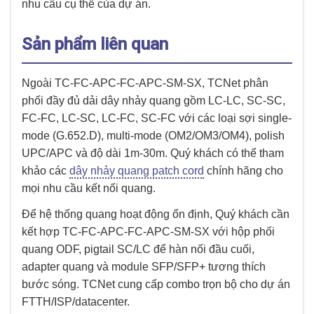
nhu cầu cụ thể của dự án.
Sản phẩm liên quan
Ngoài TC-FC-APC-FC-APC-SM-SX, TCNet phân
phối đầy đủ dải dây nhảy quang gồm LC-LC, SC-SC,
FC-FC, LC-SC, LC-FC, SC-FC với các loại sợi single-
mode (G.652.D), multi-mode (OM2/OM3/OM4), polish
UPC/APC và độ dài 1m-30m. Quý khách có thể tham
khảo các
dây nhảy quang patch cord
chính hãng cho
mọi nhu cầu kết nối quang.
Để hệ thống quang hoạt động ổn định, Quý khách cần
kết hợp TC-FC-APC-FC-APC-SM-SX với hộp phối
quang ODF, pigtail SC/LC để hàn nối đầu cuối,
adapter quang và module SFP/SFP+ tương thích
bước sóng. TCNet cung cấp combo trọn bộ cho dự án
FTTH/ISP/datacenter.