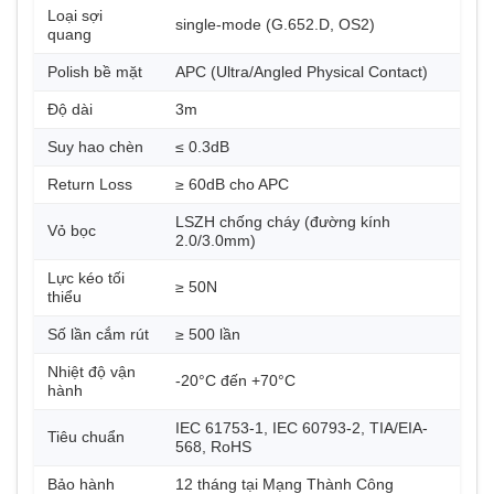
Loại sợi
single-mode (G.652.D, OS2)
quang
Polish bề mặt
APC (Ultra/Angled Physical Contact)
Độ dài
3m
Suy hao chèn
≤ 0.3dB
Return Loss
≥ 60dB cho APC
LSZH chống cháy (đường kính
Vỏ bọc
2.0/3.0mm)
Lực kéo tối
≥ 50N
thiểu
Số lần cắm rút
≥ 500 lần
Nhiệt độ vận
-20°C đến +70°C
hành
IEC 61753-1, IEC 60793-2, TIA/EIA-
Tiêu chuẩn
568, RoHS
Bảo hành
12 tháng tại Mạng Thành Công