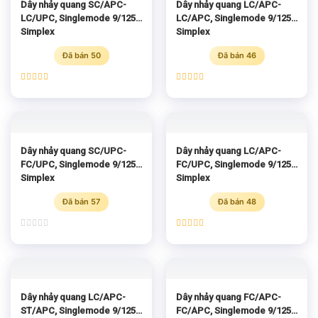
Dây nhảy quang SC/APC-
Dây nhảy quang LC/APC-
LC/UPC, Singlemode 9/125
LC/APC, Singlemode 9/125
Simplex
Simplex
Đã bán 50
Đã bán 46
Được xếp
Được xếp
hạng
5.00
hạng
5.00
5 sao
5 sao
Dây nhảy quang SC/UPC-
Dây nhảy quang LC/APC-
FC/UPC, Singlemode 9/125
FC/UPC, Singlemode 9/125
Simplex
Simplex
Đã bán 57
Đã bán 48
Được
Được xếp
xếp
hạng
5.00
hạng
5 sao
0
5
sao
Dây nhảy quang LC/APC-
Dây nhảy quang FC/APC-
ST/APC, Singlemode 9/125
FC/APC, Singlemode 9/125