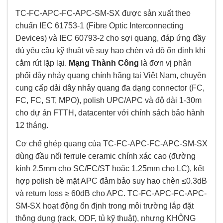
TC-FC-APC-FC-APC-SM-SX được sản xuất theo
chuẩn IEC 61753-1 (Fibre Optic Interconnecting
Devices) và IEC 60793-2 cho sợi quang, đáp ứng đầy
đủ yêu cầu kỹ thuật về suy hao chèn và độ ổn định khi
cắm rút lặp lại.
Mạng Thành Công
là đơn vị phân
phối dây nhảy quang chính hãng tại Việt Nam, chuyên
cung cấp dải dây nhảy quang đa dạng connector (FC,
FC, FC, ST, MPO), polish UPC/APC và độ dài 1-30m
cho dự án FTTH, datacenter với chính sách bảo hành
12 tháng.
Cơ chế ghép quang của TC-FC-APC-FC-APC-SM-SX
dùng đầu nối ferrule ceramic chính xác cao (đường
kính 2.5mm cho SC/FC/ST hoặc 1.25mm cho LC), kết
hợp polish bề mặt APC đảm bảo suy hao chèn ≤0.3dB
và return loss ≥ 60dB cho APC. TC-FC-APC-FC-APC-
SM-SX hoạt động ổn định trong môi trường lắp đặt
thông dụng (rack, ODF, tủ kỹ thuật), nhưng KHÔNG