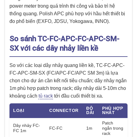
power meter trong quá trình thi công và bảo trì hệ
thống quang. Polish APC phù hợp với hầu hết thiết bị
đo phổ biến (EXFO, JDSU, Yokogawa, INNO).
So sánh TC-FC-APC-FC-APC-SM-
SX với các dây nhảy liền kề
So với các loại dây nhảy quang liền kề, TC-FC-APC-
FC-APC-SM-SX (FC/APC-FC/APC SM 3m) là lựa
chọn cho dự án cần kết nối tiêu chuẩn; dây nhảy ngắn
1m phù hợp patch trong rack; dây nhảy dài 5-10m cho
khoảng cách
tủ rack
tới đầu cuối thiết bị xa.
ĐỘ
PHÙ HỢP
LOẠI
CONNECTOR
DÀI
NHẤT
Patch
Dây nhảy FC-
FC-FC
1m
ngắn trong
FC 1m
rack