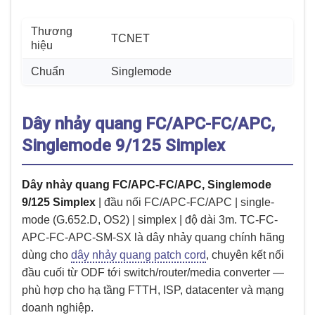
Thương
TCNET
hiệu
Chuẩn
Singlemode
Dây nhảy quang FC/APC-FC/APC,
Singlemode 9/125 Simplex
Dây nhảy quang FC/APC-FC/APC, Singlemode
9/125 Simplex
| đầu nối FC/APC-FC/APC | single-
mode (G.652.D, OS2) | simplex | độ dài 3m. TC-FC-
APC-FC-APC-SM-SX là dây nhảy quang chính hãng
dùng cho
dây nhảy quang patch cord
, chuyên kết nối
đầu cuối từ ODF tới switch/router/media converter —
phù hợp cho hạ tầng FTTH, ISP, datacenter và mạng
doanh nghiệp.