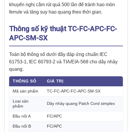
khuyến nghị cắm rút quá 500 lần để tránh hao mòn
ferrule và tăng suy hao quang theo thời gian.
Thông số kỹ thuật TC-FC-APC-FC-
APC-SM-SX
Toàn bộ thông số dưới đây đáp ứng chuẩn IEC
61753-1, IEC 60793-2 và TIA/EIA-568 cho dây nhảy
quang.
THÔNG SỐ
GIÁ TRỊ
Mã sản phẩm
TC-FC-APC-FC-APC-SM-SX
Loại sản
Dây nhảy quang Patch Cord simplex
phẩm
Đầu nối A
FC/APC
Đầu nối B
FC/APC