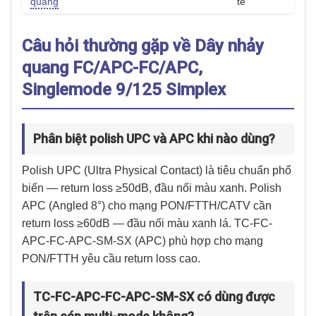
quang
tế
Câu hỏi thường gặp về Dây nhảy
quang FC/APC-FC/APC,
Singlemode 9/125 Simplex
Phân biệt polish UPC và APC khi nào dùng?
Polish UPC (Ultra Physical Contact) là tiêu chuẩn phổ
biến — return loss ≥50dB, đầu nối màu xanh. Polish
APC (Angled 8°) cho mạng PON/FTTH/CATV cần
return loss ≥60dB — đầu nối màu xanh lá. TC-FC-
APC-FC-APC-SM-SX (APC) phù hợp cho mạng
PON/FTTH yêu cầu return loss cao.
TC-FC-APC-FC-APC-SM-SX có dùng được