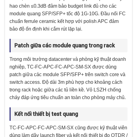
hao chèn ≤0.3dB đảm bảo budget link đủ cho các
module quang SFP/SFP+ tốc độ 1G-10G. Đầu nối FC
chuẩn ferrule ceramic kết hợp với polish APC đảm
bảo độ ổn định khi cắm rút lặp lại.
Patch giữa các module quang trong rack
Trong môi trường datacenter và phòng kỹ thuật doanh
nghiệp, TC-FC-APC-FC-APC-SM-SX được dùng
patch giữa các module SFP/SFP+ trên switch core và
switch access. Độ dài 3m phù hợp cho khoảng cách
trong rack hoặc giữa các tủ liền kề. Vỏ LSZH chống
cháy đáp ứng tiêu chuẩn an toàn cho phòng máy chủ.
Kết nối thiết bị test quang
TC-FC-APC-FC-APC-SM-SX cũng được kỹ thuật viên
dùng làm dây launch fiber và kết nối thiết bị đo OTDR /