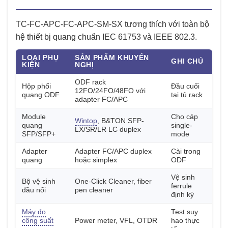
TC-FC-APC-FC-APC-SM-SX tương thích với toàn bộ
hệ thiết bị quang chuẩn IEC 61753 và IEEE 802.3.
LOẠI PHỤ
SẢN PHẨM KHUYẾN
GHI CHÚ
KIỆN
NGHỊ
ODF rack
Hộp phối
Đầu cuối
12FO/24FO/48FO với
quang ODF
tại tủ rack
adapter FC/APC
Module
Cho cáp
Wintop
, B&TON SFP-
quang
single-
LX/SR/LR LC duplex
SFP/SFP+
mode
Adapter
Adapter FC/APC duplex
Cài trong
quang
hoặc simplex
ODF
Vệ sinh
Bộ vệ sinh
One-Click Cleaner, fiber
ferrule
đầu nối
pen cleaner
định kỳ
Máy đo
Test suy
công suất
Power meter, VFL, OTDR
hao thực