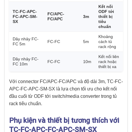
Kết nối
TC-FC-APC-
ODF tới
FC/APC-
FC-APC-SM-
3m
thiết bị
FC/APC
SX
tiêu
chuẩn
Khoảng
Dây nhảy FC-
FC-FC
5m
cách tủ
FC 5m
rack rộng
Kết nối liên
Dây nhảy FC-
FC-FC
10m
rack hoặc
FC 10m
thiết bị xa
Với connector FC/APC-FC/APC và độ dài 3m, TC-FC-
APC-FC-APC-SM-SX là lựa chọn tối ưu cho kết nối
đầu cuối từ ODF tới switch/media converter trong tủ
rack tiêu chuẩn.
Phụ kiện và thiết bị tương thích với
TC-FC-APC-FC-APC-SM-SX