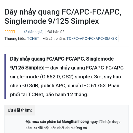
Dây nhảy quang FC/APC-FC/APC,
Singlemode 9/125 Simplex
(
2
đánh giá)
Đã bán
92
5.0
2
trên 5
Thương hiệu:
TCNET
Mã sản phẩm:
TC-FC-APC-FC-APC-SM-SX
dựa trên
đánh giá
Dây nhảy quang FC/APC-FC/APC, Singlemode
9/125 Simplex
— dây nhảy quang FC/APC-FC/APC
single-mode (G.652.D, OS2) simplex 3m, suy hao
chèn ≤0.3dB, polish APC, chuẩn IEC 61753. Phân
phối tại TCNet, bảo hành 12 tháng.
Ưu đãi thêm:
Đặt mua sản phẩm tại
Mangthanhcong
ngay để nhận được
các ưu đãi hấp dẫn nhất chưa từng có