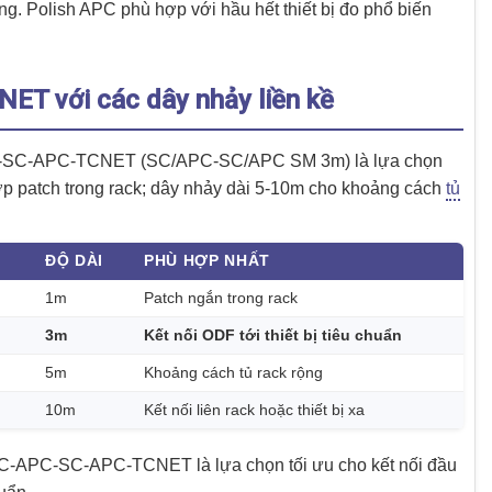
ang. Polish APC phù hợp với hầu hết thiết bị đo phổ biến
T với các dây nhảy liền kề
APC-SC-APC-TCNET (SC/APC-SC/APC SM 3m) là lựa chọn
ợp patch trong rack; dây nhảy dài 5-10m cho khoảng cách
tủ
ĐỘ DÀI
PHÙ HỢP NHẤT
1m
Patch ngắn trong rack
3m
Kết nối ODF tới thiết bị tiêu chuẩn
5m
Khoảng cách tủ rack rộng
10m
Kết nối liên rack hoặc thiết bị xa
-APC-SC-APC-TCNET là lựa chọn tối ưu cho kết nối đầu