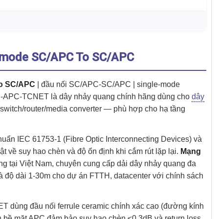
lemode SC/APC To SC/APC
To SC/APC
| đầu nối SC/APC-SC/APC | single-mode
SC-APC-TCNET là dây nhảy quang chính hãng dùng cho
dây
i switch/router/media converter — phù hợp cho hạ tầng
IEC 61753-1 (Fibre Optic Interconnecting Devices) và
 về suy hao chèn và độ ổn định khi cắm rút lặp lại.
Mạng
ng tại Việt Nam, chuyên cung cấp dải dây nhảy quang đa
 độ dài 1-30m cho dự án FTTH, datacenter với chính sách
ng đầu nối ferrule ceramic chính xác cao (đường kính
 bề mặt APC đảm bảo suy hao chèn ≤0.3dB và return loss