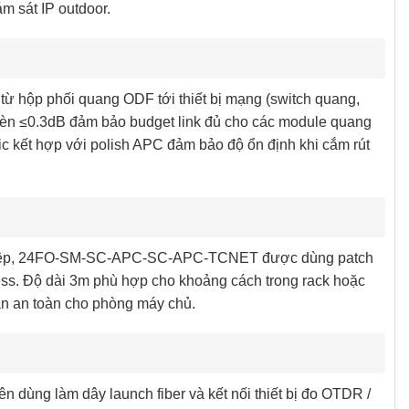
m sát IP outdoor.
hộp phối quang ODF tới thiết bị mạng (switch quang,
chèn ≤0.3dB đảm bảo budget link đủ cho các module quang
 kết hợp với polish APC đảm bảo độ ổn định khi cắm rút
nghiệp, 24FO-SM-SC-APC-SC-APC-TCNET được dùng patch
ess. Độ dài 3m phù hợp cho khoảng cách trong rack hoặc
ẩn an toàn cho phòng máy chủ.
ng làm dây launch fiber và kết nối thiết bị đo OTDR /