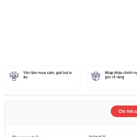
Yên tâm mua sắm, giải toả lo
Nhập khẩu chính n
âu
gốc rõ ràng
Chi tiết