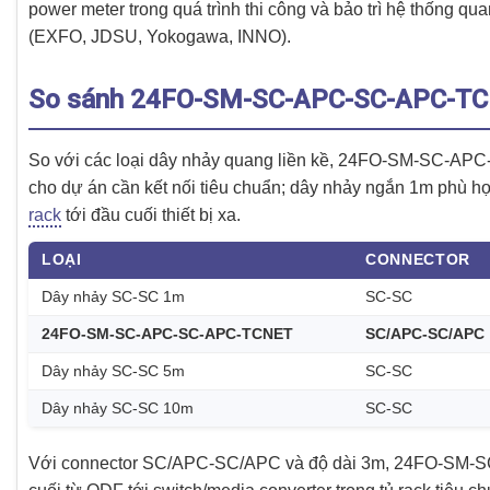
power meter trong quá trình thi công và bảo trì hệ thống qu
(EXFO, JDSU, Yokogawa, INNO).
So sánh 24FO-SM-SC-APC-SC-APC-TCNE
So với các loại dây nhảy quang liền kề, 24FO-SM-SC-
cho dự án cần kết nối tiêu chuẩn; dây nhảy ngắn 1m phù h
rack
tới đầu cuối thiết bị xa.
LOẠI
CONNECTOR
Dây nhảy SC-SC 1m
SC-SC
24FO-SM-SC-APC-SC-APC-TCNET
SC/APC-SC/APC
Dây nhảy SC-SC 5m
SC-SC
Dây nhảy SC-SC 10m
SC-SC
Với connector SC/APC-SC/APC và độ dài 3m, 24FO-SM-SC