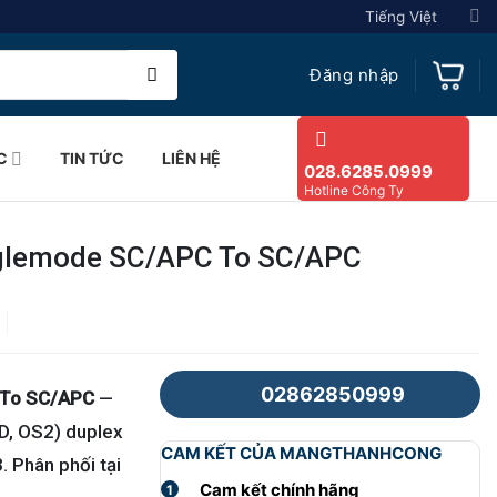
Tiếng Việt
Đăng nhập
C
TIN TỨC
LIÊN HỆ
028.6285.0999
Hotline Công Ty
nglemode SC/APC To SC/APC
02862850999
 To SC/APC
—
D, OS2) duplex
CAM KẾT CỦA MANGTHANHCONG
 Phân phối tại
Cam kết chính hãng
1