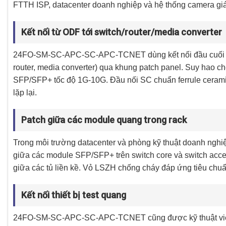
FTTH ISP, datacenter doanh nghiệp và hệ thống camera giá
Kết nối từ ODF tới switch/router/media converter
24FO-SM-SC-APC-SC-APC-TCNET dùng kết nối đầu cuối từ 
router, media converter) qua khung patch panel. Suy hao 
SFP/SFP+ tốc độ 1G-10G. Đầu nối SC chuẩn ferrule ceramic
lặp lại.
Patch giữa các module quang trong rack
Trong môi trường datacenter và phòng kỹ thuật doanh 
giữa các module SFP/SFP+ trên switch core và switch acc
giữa các tủ liền kề. Vỏ LSZH chống cháy đáp ứng tiêu chu
Kết nối thiết bị test quang
24FO-SM-SC-APC-SC-APC-TCNET cũng được kỹ thuật viên dù