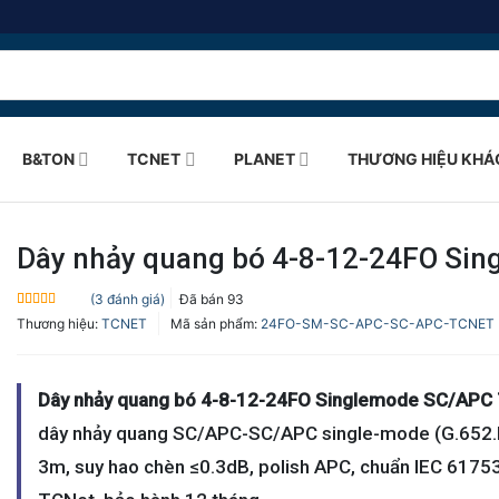
B&TON
TCNET
PLANET
THƯƠNG HIỆU KHÁ
Dây nhảy quang bó 4-8-12-24FO Si
(
3
đánh giá)
Đã bán
93
5.0
3
trên 5
Thương hiệu:
TCNET
Mã sản phẩm:
24FO-SM-SC-APC-SC-APC-TCNET
dựa trên
đánh giá
Dây nhảy quang bó 4-8-12-24FO Singlemode SC/APC
dây nhảy quang SC/APC-SC/APC single-mode (G.652.
3m, suy hao chèn ≤0.3dB, polish APC, chuẩn IEC 61753.