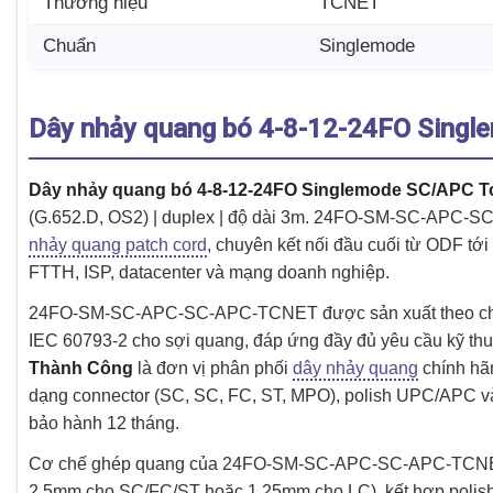
Thương hiệu
TCNET
Chuẩn
Singlemode
Dây nhảy quang bó 4-8-12-24FO Sing
Dây nhảy quang bó 4-8-12-24FO Singlemode SC/APC 
(G.652.D, OS2) | duplex | độ dài 3m. 24FO-SM-SC-APC-
nhảy quang patch cord
, chuyên kết nối đầu cuối từ ODF tớ
FTTH, ISP, datacenter và mạng doanh nghiệp.
24FO-SM-SC-APC-SC-APC-TCNET được sản xuất theo chuẩn 
IEC 60793-2 cho sợi quang, đáp ứng đầy đủ yêu cầu kỹ thuật
Thành Công
là đơn vị phân phối
dây nhảy quang
chính hã
dạng connector (SC, SC, FC, ST, MPO), polish UPC/APC và
bảo hành 12 tháng.
Cơ chế ghép quang của 24FO-SM-SC-APC-SC-APC-TCNET dù
2.5mm cho SC/FC/ST hoặc 1.25mm cho LC), kết hợp polish