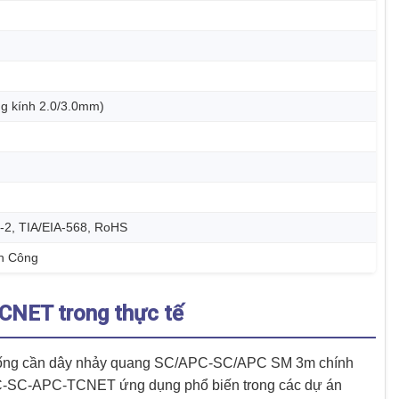
g kính 2.0/3.0mm)
-2, TIA/EIA-568, RoHS
nh Công
NET trong thực tế
ống cần dây nhảy quang SC/APC-SC/APC SM 3m chính
PC-SC-APC-TCNET ứng dụng phổ biến trong các dự án