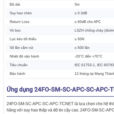
Độ dài
3m
Suy hao chèn
≤ 0.3dB
Return Loss
≥ 60dB cho APC
Vỏ bọc
LSZH chống cháy (đườn
Lực kéo tối thiểu
≥ 50N
Số lần cắm rút
≥ 500 lần
Nhiệt độ vận hành
-20°C đến +70°C
Tiêu chuẩn
IEC 61753-1, IEC 60793
Bảo hành
12 tháng tại Mạng Thà
Ứng dụng 24FO-SM-SC-APC-SC-APC-TC
24FO-SM-SC-APC-SC-APC-TCNET là lựa chọn cho hệ th
hãng với suy hao thấp và độ tin cậy cao. 24FO-SM-SC-A