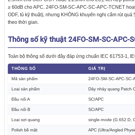
≥ 60dB cho APC. 24FO-SM-SC-APC-SC-APC-TCNET hoạt động
ODF, tủ kỹ thuật), nhưng KHÔNG khuyến nghị cắm rút quá 5
theo thời gian.
Thông số kỹ thuật 24FO-SM-SC-APC-
Toàn bộ thông số dưới đây đáp ứng chuẩn IEC 61753-1, IE
THÔNG SỐ
GIÁ TRỊ
Mã sản phẩm
24FO-SM-SC-APC-SC-
Loại sản phẩm
Dây nhảy quang Patch C
Đầu nối A
SC/APC
Đầu nối B
SC/APC
Loại sợi quang
single-mode (G.652.D, 
Polish bề mặt
APC (Ultra/Angled Physi