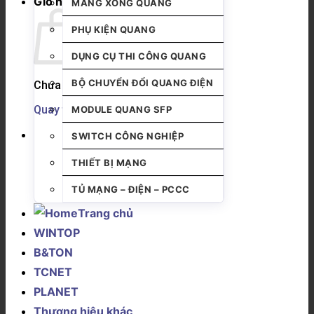
Giỏ hàng
MĂNG XÔNG QUANG
PHỤ KIỆN QUANG
DỤNG CỤ THI CÔNG QUANG
BỘ CHUYỂN ĐỔI QUANG ĐIỆN
Chưa có sản phẩm trong giỏ hàng.
Quay trở lại cửa hàng
MODULE QUANG SFP
SWITCH CÔNG NGHIỆP
THIẾT BỊ MẠNG
TỦ MẠNG – ĐIỆN – PCCC
Trang chủ
WINTOP
B&TON
TCNET
PLANET
Thương hiệu khác