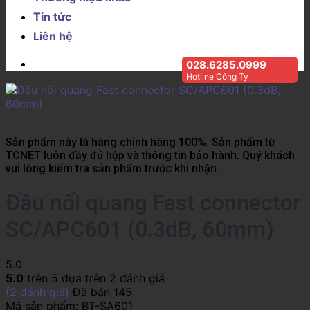
Tin tức
Liên hệ
028.6285.0999
Hotline Công Ty
Sản phẩm này là hàng chính hãng 100%. Sản phẩm từ
TCNET luôn đầy đủ hộp và thông tin bảo hành. Quý khách
vui lòng kiểm tra sản phẩm trước khi nhận.
Đầu nối quang Fast connector
SC/APC601 (0.3dB, 60mm)
5.0
5.0
trên 5 dựa trên
2
đánh giá
(
2
đánh giá)
Đã bán
145
Mã sản phẩm:
BT-SA601