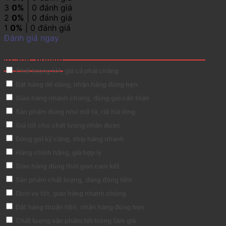
3
0%
| 0 đánh giá
2
0%
| 0 đánh giá
1
0%
| 0 đánh giá
Đánh giá ngay
Đánh giá Đầu nối quang Fast connector SC/APC601
(0.3dB, 60mm)
Chất lượng tốt, giá cả phải chăng
Đặt hàng dễ dàng, nhận hàng đúng hẹn
Giao hàng nhanh chóng, đóng gói cẩn thận
Sản phẩm đúng như mô tả, rất hài lòng
Giá tốt cho chất lượng nhận được
Đóng gói kỹ càng, ship hàng nhanh
Hàng chính hãng, giá hợp lý
Giao hàng đúng thời gian cam kết
Sản phẩm chất lượng, đáng đồng tiền
Dịch vụ tốt, giao hàng nhanh chóng
Đặt hàng thuận tiện, nhận hàng đúng hẹn
Chất lượng sản phẩm tốt trong tầm giá