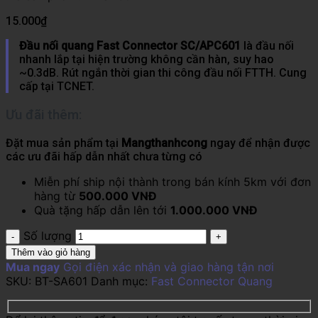
15.000
₫
Đầu nối quang Fast Connector SC/APC601
là đầu nối
nhanh lắp tại hiện trường không cần hàn, suy hao
~0.3dB. Rút ngắn thời gian thi công đầu nối FTTH. Cung
cấp tại TCNET.
Ưu đãi thêm:
Đặt mua sản phẩm tại
Mangthanhcong
ngay để nhận được
các ưu đãi hấp dẫn nhất chưa từng có
Miễn phí ship nội thành trong bán kính 5km với đơn
hàng từ
500.000 VNĐ
Quà tặng hấp dẫn lên tới
1.000.000 VNĐ
Số lượng
Thêm vào giỏ hàng
Mua ngay
Gọi điện xác nhận và giao hàng tận nơi
SKU:
BT-SA601
Danh mục:
Fast Connector Quang