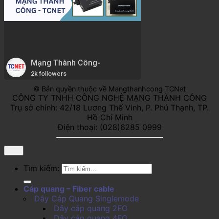
Mạng Thành Công-
2k followers
© Bản quyền thuộc về Mangthanhcong TCNet
CÔNG TY TNHH CÔNG NGHỆ MẠNG THÀNH CÔNG
Trụ sở chính: 42/18 Lương Thế Vinh, P. Phú Thạnh, TP.
Hồ Chí Minh
Điện thoại: (028)6285 0999
Tìm kiếm:
Cáp quang – Fiber cable
Dây Cáp Quang Singlemode
Dây cáp quang 2FO
Dây cáp quang 4FO