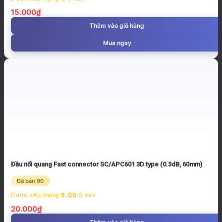
15.000
₫
Thêm vào giỏ hàng
Mua ngay
Đầu nối quang Fast connector SC/APC601 3D type (0.3dB, 60mm)
Đã bán 90
Được xếp hạng
5.00
5 sao
20.000
₫