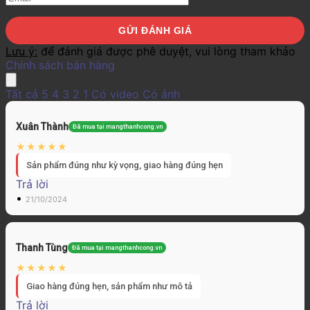
Lưu ý:
để đánh giá được phê duyệt, vui lòng tham khảo
Chính sách bán hàng
Tất cả
5
4
3
2
1
Có video
Có ảnh
Xuân Thành
Đã mua tại mangthanhcong.vn
Sản phẩm đúng như kỳ vọng, giao hàng đúng hẹn
Trả lời
•
21/10/2024
Thanh Tùng
Đã mua tại mangthanhcong.vn
Giao hàng đúng hẹn, sản phẩm như mô tả
Trả lời