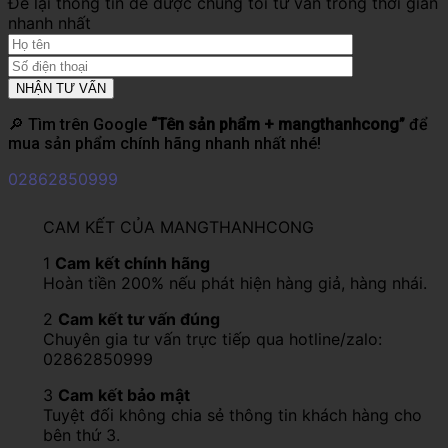
Để lại thông tin để được chúng tôi tư vấn trong thời gian
nhanh nhất
🔎 Tìm trên Google
“Tên sản phẩm + mangthanhcong”
để
mua sản phẩm chính hãng nhanh nhất nhé!
02862850999
CAM KẾT CỦA MANGTHANHCONG
1
Cam kết chính hãng
Hoàn tiền 200% nếu phát hiện hàng giả, hàng nhái.
2
Cam kết tư vấn đúng
Chuyên gia tư vấn trực tiếp qua hotline/zalo:
02862850999
3
Cam kết bảo mật
Tuyệt đối không chia sẻ thông tin khách hàng cho
bên thứ 3.