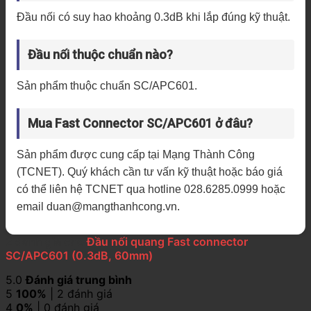
Đầu nối có suy hao khoảng 0.3dB khi lắp đúng kỹ thuật.
Đầu nối thuộc chuẩn nào?
Sản phẩm thuộc chuẩn SC/APC601.
Mua Fast Connector SC/APC601 ở đâu?
Sản phẩm được cung cấp tại Mạng Thành Công
(TCNET). Quý khách cần tư vấn kỹ thuật hoặc báo giá
có thể liên hệ TCNET qua hotline 028.6285.0999 hoặc
email duan@mangthanhcong.vn.
2 đánh giá cho
Đầu nối quang Fast connector
SC/APC601 (0.3dB, 60mm)
5.0
Đánh giá trung bình
5
100%
| 2 đánh giá
4
0%
| 0 đánh giá