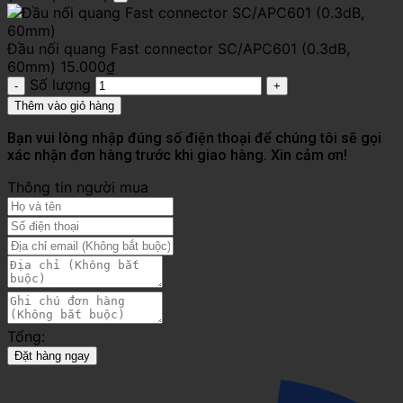
Đầu nối quang Fast connector SC/APC601 (0.3dB,
60mm)
15.000
₫
Số lượng
Thêm vào giỏ hàng
Bạn vui lòng nhập đúng số điện thoại để chúng tôi sẽ gọi
xác nhận đơn hàng trước khi giao hàng. Xin cảm ơn!
Thông tin người mua
Tổng:
Đặt hàng ngay