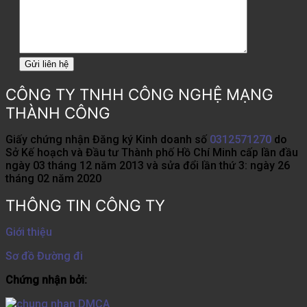
CÔNG TY TNHH CÔNG NGHỆ MẠNG
THÀNH CÔNG
Giấy chứng nhận Đăng ký Kinh doanh số
0312571270
do
Sở Kế hoạch và Đầu tư Thành phố Hồ Chí Minh cấp lần đầu
ngày 03 tháng 12 năm 2013 và sửa đổi lần thứ 3: ngày 26
tháng 02 năm 2020
THÔNG TIN CÔNG TY
Giới thiệu
Sơ đồ Đường đi
Chứng nhận bởi: