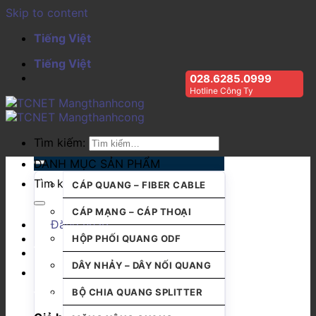
Skip to content
Tiếng Việt
Tiếng Việt
028.6285.0999
Hotline Công Ty
Tìm kiếm:
DANH MỤC SẢN PHẨM
Tìm kiếm:
CÁP QUANG – FIBER CABLE
CÁP MẠNG – CÁP THOẠI
Đăng nhập
HỘP PHỐI QUANG ODF
DÂY NHẢY – DÂY NỐI QUANG
BỘ CHIA QUANG SPLITTER