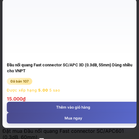
Đầu nối quang Fast connector SC/APC 3D (0.3dB, 55mm) Dùng nhiều
cho VNPT
Đã bán 107
Được xếp hạng
5.00
5 sao
15.000
₫
Thêm vào giỏ hàng
Mua ngay
Đặt mua Đầu nối quang Fast connector SC/APC601
(0.3dB, 60mm)