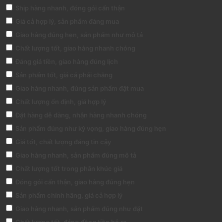
Ship hàng nhanh, đóng gói cẩn thận
Giá cả hợp lý, sản phẩm đáng mua
Giao hàng đúng hẹn, sản phẩm như mô tả
Chất lượng tốt, giao hàng nhanh chóng
Đáng giá tiền, giao hàng đúng lịch
Sản phẩm tốt, giá cả phải chăng
Giao hàng nhanh, đúng sản phẩm đặt mua
Chất lượng ổn định, giá hợp lý
Đặt hàng dễ dàng, nhận hàng nhanh chóng
Sản phẩm đúng như kỳ vọng, giao hàng đúng hẹn
Giá tốt, chất lượng đáng tin cậy
Giao hàng nhanh, sản phẩm đúng mô tả
Chất lượng tốt trong phân khúc giá
Đóng gói cẩn thận, giao hàng đúng hẹn
Sản phẩm chính hãng, giá cả hợp lý
Giao hàng nhanh, sản phẩm đúng như đặt
Chất lượng tốt, đáng đồng tiền bỏ ra