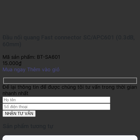
Đầu nối quang Fast connector SC/APC601 (0.3dB,
60mm)
Mã sản phẩm:
BT-SA601
15.000
₫
Mua ngay
Thêm vào giỏ
Để lại thông tin để được chúng tôi tư vấn trong thời gian
nhanh nhất
Sản phẩm tương tự