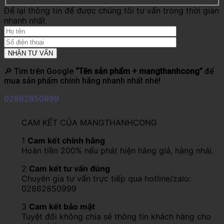
Để lại thông tin để được chúng tôi tư vấn trong thời gian
nhanh nhất
🔎 Tìm trên Google
“Tên sản phẩm + mangthanhcong”
để
mua sản phẩm chính hãng nhanh nhất nhé!
02862850999
CAM KẾT CỦA MANGTHANHCONG
1
Cam kết chính hãng
Hoàn tiền 200% nếu phát hiện hàng giả, hàng nhái.
2
Cam kết tư vấn đúng
Chuyên gia tư vấn trực tiếp qua hotline/zalo:
02862850999
3
Cam kết bảo mật
Tuyệt đối không chia sẻ thông tin khách hàng cho