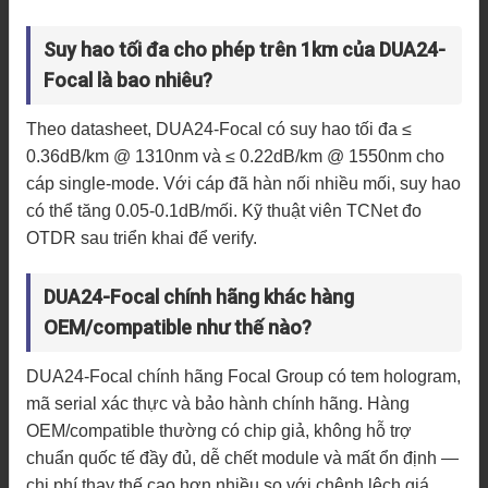
Suy hao tối đa cho phép trên 1km của DUA24-
Focal là bao nhiêu?
Theo datasheet, DUA24-Focal có suy hao tối đa ≤
0.36dB/km @ 1310nm và ≤ 0.22dB/km @ 1550nm cho
cáp single-mode. Với cáp đã hàn nối nhiều mối, suy hao
có thể tăng 0.05-0.1dB/mối. Kỹ thuật viên TCNet đo
OTDR sau triển khai để verify.
DUA24-Focal chính hãng khác hàng
OEM/compatible như thế nào?
DUA24-Focal chính hãng Focal Group có tem hologram,
mã serial xác thực và bảo hành chính hãng. Hàng
OEM/compatible thường có chip giả, không hỗ trợ
chuẩn quốc tế đầy đủ, dễ chết module và mất ổn định —
chi phí thay thế cao hơn nhiều so với chênh lệch giá.