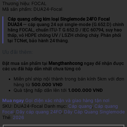
Thương hiệu:
FOCAL
Mã sản phẩm:
DUA24-Focal
Cáp quang cống kim loại Singlemode 24FO Focal
DUA24
— cáp quang 24 sợi single-mode (G.652.D) chính
hãng FOCAL, chuẩn ITU-T G.652.D / IEC 60794, suy hao
thấp, vỏ HDPE chống UV / LSZH chống cháy. Phân phối
tại TCNet, bảo hành 24 tháng.
Ưu đãi thêm:
Đặt mua sản phẩm tại
Mangthanhcong
ngay để nhận được
các ưu đãi hấp dẫn nhất chưa từng có
Miễn phí ship nội thành trong bán kính 5km với đơn
hàng từ
500.000 VNĐ
Quà tặng hấp dẫn lên tới
1.000.000 VNĐ
Mua ngay
Gọi điện xác nhận và giao hàng tận nơi
SKU:
DUA24-Focal
Danh mục:
Cáp quang
,
Cáp quang
Focal
,
Dây cáp quang 24FO
,
Dây Cáp Quang Singlemode
Thẻ:
2026