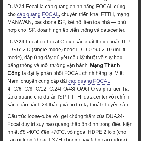
DUA24-Focal là cáp quang chính hãng FOCAL dùng
cho
cáp quang FOCAL
, chuyên triển khai FTTH, mạng
MAN/WAN, backbone ISP, kết nối liên toà nhà — phù
hợp cho ISP, doanh nghiệp viễn thông và datacenter.
DUA24-Focal do Focal Group sản xuất theo chuẩn ITU-
T G.652.D (single-mode) hoặc IEC 60793-2-10 (multi-
mode), đáp ứng đầy đủ yêu cầu kỹ thuật về suy hao,
băng thông và môi trường vận hành.
Mạng Thành
Công
là đại lý phân phối FOCAL chính hãng tại Việt
Nam, chuyên cung cấp dải
cáp quang FOCAL
4FO/6FO/8FO/12FO/24FO/48FO/96FO và phụ kiện hạ
tầng quang cho dự án ISP, FTTH, datacenter với chính
sách bảo hành 24 tháng và hỗ trợ kỹ thuật chuyên sâu.
Cấu trúc loose-tube với gel chống thấm của DUA24-
Focal duy trì suy hao quang thấp ổn định trong điều kiện
nhiệt độ -40°C đến +70°C, vỏ ngoài HDPE 2 lớp (cho
cáp outdoor) hoặc LSZH chống cháy (cho cáp indoor)