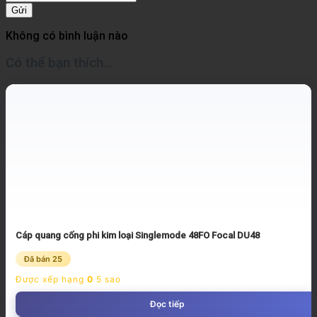
Gửi
Không có bình luận nào
Có thể bạn thích…
Cáp quang cống phi kim loại Singlemode 48FO Focal DU48
Đã bán 25
Được xếp hạng
0
5 sao
Đọc tiếp