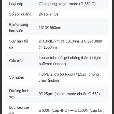
Loại cáp
Cáp quang single-mode (G.652.D)
Số sợi quang
24 sợi (FO)
Bước sóng
1310/1550nm
làm việc
Suy hao tối
≤ 0.36dB/km @ 1310nm, ≤ 0.22dB/km
đa
@ 1550nm
Loose-tube (lõi gel chống thấm) / tight-
Cấu trúc
buffered (indoor)
HDPE 2 lớp (outdoor) / LSZH chống
Vỏ ngoài
cháy (indoor)
Đường kính
9/125µm (single-mode chuẩn G.652)
sợi
Lực kéo cài
≥ 600N (cáp 4FO) — ≥ 1500N (cáp lớn)
đặt