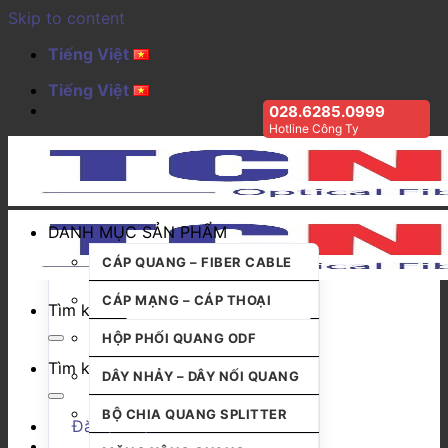
Skip to content
Tiếng Việt
Tiếng Việt
028.6285.0999
Hotline Công Ty
DANH MỤC SẢN PHẨM
CÁP QUANG – FIBER CABLE
CÁP MẠNG – CÁP THOẠI
Tìm kiếm:
HỘP PHỐI QUANG ODF
Tìm kiếm:
DÂY NHẢY – DÂY NỐI QUANG
BỘ CHIA QUANG SPLITTER
Đăng nhập