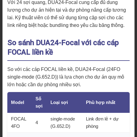
Với 24 sợi quang, DUA24-Focal cung cấp đủ dung
lượng cho dự án hiện tại và dự phòng nâng cấp tương
lai. Kỹ thuật viên có thể sử dụng từng cặp sợi cho các
link riêng biệt hoặc bundling theo yêu cầu băng thông.
So sánh DUA24-Focal với các cáp
FOCAL liền kề
So với các cáp FOCAL liền kề, DUA24-Focal (24FO
single-mode (G.652.D)) là lựa chọn cho dự án quy mô
lớn hoặc cần dự phòng nhiều sợi.
Số
Model
Loại sợi
Phù hợp nhất
sợi
FOCAL
single-mode
Link đơn lẻ + dự
4
4FO
(G.652.D)
phòng