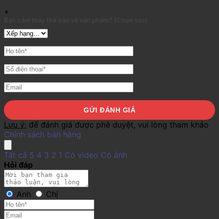
+
Bạn cảm thấy thế nào về sản phẩm? (Chọn sao)
Lưu ý:
để đánh giá được phê duyệt, vui lòng tham khảo
Chính sách bán hàng
Tất cả
5
4
3
2
1
Có video
Có ảnh
Hỏi đáp
Anh
Chị