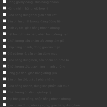
Đóng gói kỹ càng, ship hàng nhanh
Hàng chính hãng, giá hợp lý
Giao hàng đúng thời gian cam kết
Sản phẩm chất lượng, đáng đồng tiền
Dịch vụ tốt, giao hàng nhanh chóng
Đặt hàng thuận tiện, nhận hàng đúng hẹn
Chất lượng sản phẩm tốt trong tầm giá
Ship hàng nhanh, đóng gói cẩn thận
Giá cả hợp lý, sản phẩm đáng mua
Giao hàng đúng hẹn, sản phẩm như mô tả
Chất lượng tốt, giao hàng nhanh chóng
Đáng giá tiền, giao hàng đúng lịch
Sản phẩm tốt, giá cả phải chăng
Giao hàng nhanh, đúng sản phẩm đặt mua
Chất lượng ổn định, giá hợp lý
Đặt hàng dễ dàng, nhận hàng nhanh chóng
Sản phẩm đúng như kỳ vọng, giao hàng đúng hẹn