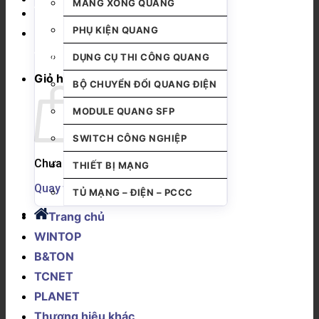
MĂNG XÔNG QUANG
PHỤ KIỆN QUANG
DỤNG CỤ THI CÔNG QUANG
Giỏ hàng
BỘ CHUYỂN ĐỔI QUANG ĐIỆN
MODULE QUANG SFP
SWITCH CÔNG NGHIỆP
Chưa có sản phẩm trong giỏ hàng.
THIẾT BỊ MẠNG
Quay trở lại cửa hàng
TỦ MẠNG – ĐIỆN – PCCC
Trang chủ
WINTOP
B&TON
TCNET
PLANET
Thương hiệu khác