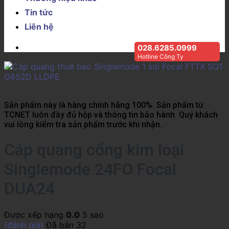
Tin tức
Liên hệ
028.6285.0999
Hotline Công Ty
Sản phẩm này là hàng chính hãng 100%. Sản phẩm từ
TCNET luôn đầy đủ hộp và thông tin bảo hành. Quý khách
vui lòng kiểm tra sản phẩm trước khi nhận.
Cáp quang cống kim loại
Singlemode 24FO Focal
DUA24
Được xếp hạng
0.0
5 sao
(đánh giá)
Đã bán
32