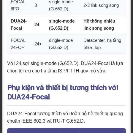
FOCAL
single-mode
8
2-3 link song song
8FO
(G.652.D)
DUA24-
single-mode
Hệ thống nhiều
24
Focal
(G.652.D)
link song song
FOCAL
single-mode
Datacenter, hạ tầng
24+
24FO+
(G.652.D)
phức tạp
Với 24 sợi single-mode (G.652.D), DUA24-Focal là lựa
chọn tối ưu cho hạ tầng ISP/FTTH quy mô vừa.
Phụ kiện và thiết bị tương thích với
DUA24-Focal
DUA24-Focal tương thích với toàn bộ hệ thiết bị quang
chuẩn IEEE 802.3 và ITU-T G.652.D.