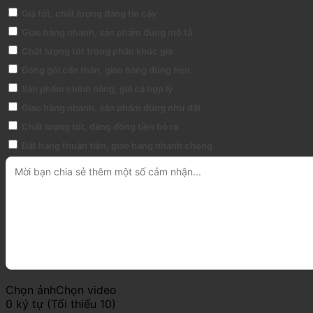
Giá tốt, chất lượng đáng tin cậy
Giao hàng nhanh, sản phẩm đúng mô tả
Chất lượng tốt trong phân khúc giá
Đóng gói cẩn thận, giao hàng đúng hẹn
Sản phẩm chính hãng, giá cả hợp lý
Giao hàng nhanh, sản phẩm đúng như đặt
Chất lượng tốt, đáng đồng tiền bỏ ra
Đặt hàng thuận tiện, giao hàng nhanh chóng
Chọn ảnh
Chọn video
0 ký tự (Tối thiểu 10)