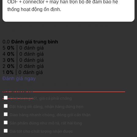
ODF + connector + máy hàn trọn bộ để đảm bảo hệ
thống hoạt động ổn định.
Đánh giá Cáp quang cống kim loại Singlemode 24FO
Focal DUA24
0.0
Đánh giá trung bình
5
0%
| 0 đánh giá
4
0%
| 0 đánh giá
3
0%
| 0 đánh giá
2
0%
| 0 đánh giá
1
0%
| 0 đánh giá
Đánh giá ngay
Đánh giá Cáp quang cống kim loại Singlemode 24FO
Focal DUA24
Chất lượng tốt, giá cả phải chăng
Đặt hàng dễ dàng, nhận hàng đúng hẹn
Giao hàng nhanh chóng, đóng gói cẩn thận
Sản phẩm đúng như mô tả, rất hài lòng
Giá tốt cho chất lượng nhận được