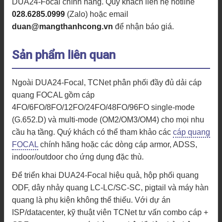
DUA24-Focal chính hãng. Quý khách liên hệ hotline
028.6285.0999
(Zalo) hoặc email
duan@mangthanhcong.vn
để nhận báo giá.
Sản phẩm liên quan
Ngoài DUA24-Focal, TCNet phân phối đầy đủ dải cáp
quang FOCAL gồm cáp
4FO/6FO/8FO/12FO/24FO/48FO/96FO single-mode
(G.652.D) và multi-mode (OM2/OM3/OM4) cho mọi nhu
cầu hạ tầng. Quý khách có thể tham khảo các
cáp quang
FOCAL
chính hãng hoặc các dòng cáp armor, ADSS,
indoor/outdoor cho ứng dụng đặc thù.
Để triển khai DUA24-Focal hiệu quả, hộp phối quang
ODF, dây nhảy quang LC-LC/SC-SC, pigtail và máy hàn
quang là phụ kiện không thể thiếu. Với dự án
ISP/datacenter, kỹ thuật viên TCNet tư vấn combo cáp +