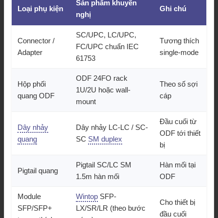
Sản phẩm khuyến
Loại phụ kiện
Ghi chú
nghị
SC/UPC, LC/UPC,
Connector /
Tương thích
FC/UPC chuẩn IEC
Adapter
single-mode
61753
ODF 24FO rack
Hộp phối
Theo số sợi
1U/2U hoặc wall-
quang ODF
cáp
mount
Đầu cuối từ
Dây nhảy
Dây nhảy LC-LC / SC-
ODF tới thiết
quang
SC
SM duplex
bị
Pigtail SC/LC SM
Hàn mối tại
Pigtail quang
1.5m hàn mối
ODF
Module
Wintop
SFP-
Cho thiết bị
SFP/SFP+
LX/SR/LR (theo bước
đầu cuối