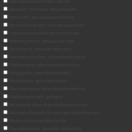
Giao hàng đúng thời gian cam kết
Sản phẩm chất lượng, đáng đồng tiền
Dịch vụ tốt, giao hàng nhanh chóng
Đặt hàng thuận tiện, nhận hàng đúng hẹn
Chất lượng sản phẩm tốt trong tầm giá
Ship hàng nhanh, đóng gói cẩn thận
Giá cả hợp lý, sản phẩm đáng mua
Giao hàng đúng hẹn, sản phẩm như mô tả
Chất lượng tốt, giao hàng nhanh chóng
Đáng giá tiền, giao hàng đúng lịch
Sản phẩm tốt, giá cả phải chăng
Giao hàng nhanh, đúng sản phẩm đặt mua
Chất lượng ổn định, giá hợp lý
Đặt hàng dễ dàng, nhận hàng nhanh chóng
Sản phẩm đúng như kỳ vọng, giao hàng đúng hẹn
Giá tốt, chất lượng đáng tin cậy
Giao hàng nhanh, sản phẩm đúng mô tả