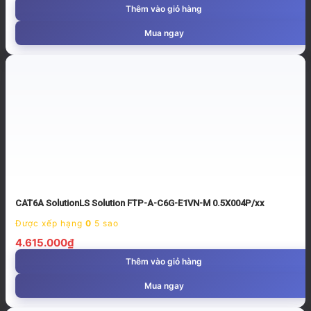
Thêm vào giỏ hàng
Mua ngay
CAT6A SolutionLS Solution FTP-A-C6G-E1VN-M 0.5X004P/xx
Được xếp hạng
0
5 sao
4.615.000
₫
Thêm vào giỏ hàng
Mua ngay