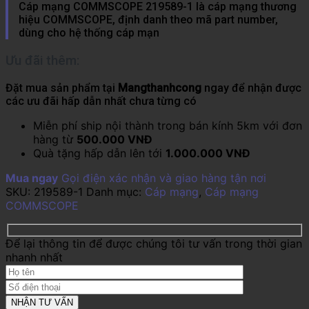
Cáp mạng COMMSCOPE 219589-1 là cáp mạng thương
hiệu COMMSCOPE, định danh theo mã part number,
dùng cho hệ thống cáp mạn
Ưu đãi thêm:
Đặt mua sản phẩm tại
Mangthanhcong
ngay để nhận được
các ưu đãi hấp dẫn nhất chưa từng có
Miễn phí ship nội thành trong bán kính 5km với đơn
hàng từ
500.000 VNĐ
Quà tặng hấp dẫn lên tới
1.000.000 VNĐ
Mua ngay
Gọi điện xác nhận và giao hàng tận nơi
SKU:
219589-1
Danh mục:
Cáp mạng
,
Cáp mạng
COMMSCOPE
Để lại thông tin để được chúng tôi tư vấn trong thời gian
nhanh nhất