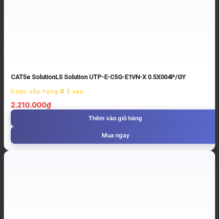
CAT5e SolutionLS Solution UTP-E-C5G-E1VN-X 0.5X004P/GY
Được xếp hạng
0
5 sao
2.210.000
₫
Thêm vào giỏ hàng
Mua ngay