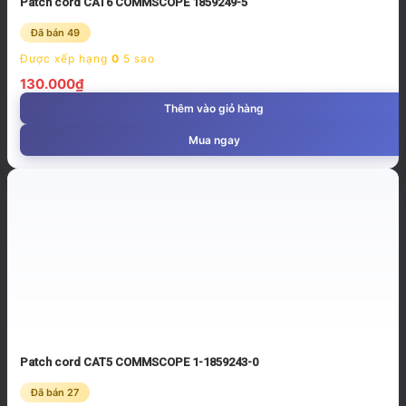
Patch cord CAT6 COMMSCOPE 1859249-5
Đã bán 49
Được xếp hạng
0
5 sao
130.000
₫
Thêm vào giỏ hàng
Mua ngay
Patch cord CAT5 COMMSCOPE 1-1859243-0
Đã bán 27