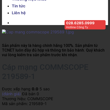
Tin tức
Liên hệ
028.6285.0999
Hotline Công Ty
Sản phẩm này là hàng chính hãng 100%. Sản phẩm từ
TCNET luôn đầy đủ hộp và thông tin bảo hành. Quý khách
vui lòng kiểm tra sản phẩm trước khi nhận.
Cáp mạng COMMSCOPE
219589-1
Được xếp hạng
0.0
5 sao
(đánh giá)
Đã bán
0
Thương hiệu:
COMMSCOPE
Mã sản phẩm:
219589-1