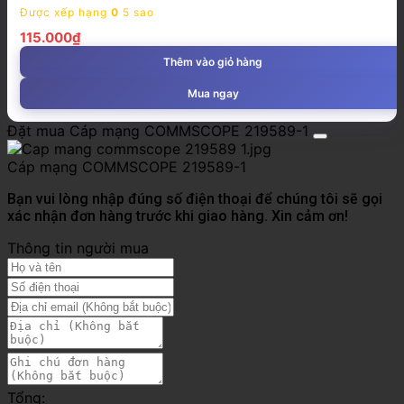
Được xếp hạng
0
5 sao
115.000
₫
Thêm vào giỏ hàng
Mua ngay
Đặt mua Cáp mạng COMMSCOPE 219589-1
Cáp mạng COMMSCOPE 219589-1
Bạn vui lòng nhập đúng số điện thoại để chúng tôi sẽ gọi
xác nhận đơn hàng trước khi giao hàng. Xin cảm ơn!
Thông tin người mua
Tổng: