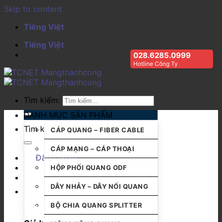
Skip to content
Tiếng Việt
Tiếng Việt
028.6285.0999
Hotline Công Ty
Tìm kiếm:
DANH MỤC SẢN PHẨM
Tìm kiếm:
CÁP QUANG – FIBER CABLE
CÁP MẠNG – CÁP THOẠI
Đăng nhập
HỘP PHỐI QUANG ODF
DÂY NHẢY – DÂY NỐI QUANG
BỘ CHIA QUANG SPLITTER