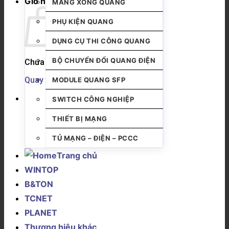
Giỏ hàng
MĂNG XÔNG QUANG
PHỤ KIỆN QUANG
DỤNG CỤ THI CÔNG QUANG
BỘ CHUYỂN ĐỔI QUANG ĐIỆN
Chưa có sản phẩm trong giỏ hàng.
Quay trở lại cửa hàng
MODULE QUANG SFP
SWITCH CÔNG NGHIỆP
THIẾT BỊ MẠNG
TỦ MẠNG – ĐIỆN – PCCC
Trang chủ
WINTOP
B&TON
TCNET
PLANET
Thương hiệu khác