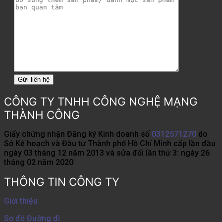
CÔNG TY TNHH CÔNG NGHỆ MẠNG
THÀNH CÔNG
Giấy chứng nhận Đăng ký Kinh doanh số
0312571270
do
Sở Kế hoạch và Đầu tư Thành phố Hồ Chí Minh cấp lần đầu
ngày 03 tháng 12 năm 2013 và sửa đổi lần thứ 3: ngày 26
tháng 02 năm 2020
THÔNG TIN CÔNG TY
Giới thiệu
Sơ đồ Đường đi