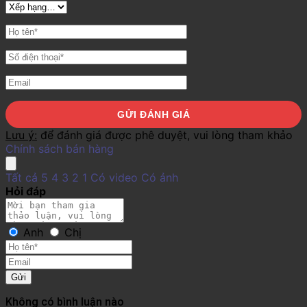
Lưu ý:
để đánh giá được phê duyệt, vui lòng tham khảo
Chính sách bán hàng
Tất cả
5
4
3
2
1
Có video
Có ảnh
Hỏi đáp
Anh
Chị
Gửi
Không có bình luận nào