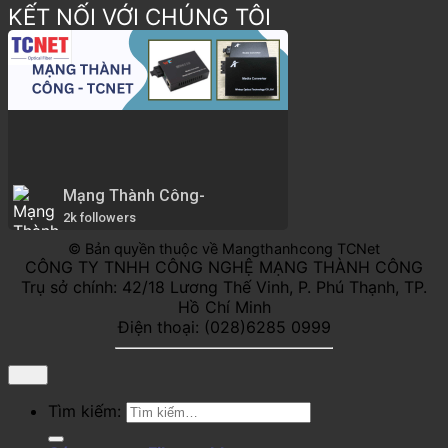
KẾT NỐI VỚI CHÚNG TÔI
Mạng Thành Công-
2k followers
© Bản quyền thuộc về Mangthanhcong TCNet
CÔNG TY TNHH CÔNG NGHỆ MẠNG THÀNH CÔNG
Trụ sở chính: 42/18 Lương Thế Vinh, P. Phú Thạnh, TP.
Hồ Chí Minh
Điện thoại: (028)6285 0999
Tìm kiếm: