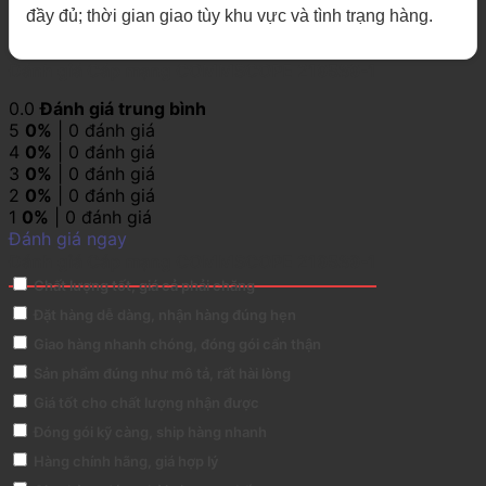
đầy đủ; thời gian giao tùy khu vực và tình trạng hàng.
Đánh giá Cáp mạng COMMSCOPE 219589-1
0.0
Đánh giá trung bình
5
0%
| 0 đánh giá
4
0%
| 0 đánh giá
3
0%
| 0 đánh giá
2
0%
| 0 đánh giá
1
0%
| 0 đánh giá
Đánh giá ngay
Đánh giá Cáp mạng COMMSCOPE 219589-1
Chất lượng tốt, giá cả phải chăng
Đặt hàng dễ dàng, nhận hàng đúng hẹn
Giao hàng nhanh chóng, đóng gói cẩn thận
Sản phẩm đúng như mô tả, rất hài lòng
Giá tốt cho chất lượng nhận được
Đóng gói kỹ càng, ship hàng nhanh
Hàng chính hãng, giá hợp lý