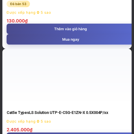
Đã bán 53
Được xếp hạng
0
5 sao
130.000
₫
Thêm vào giỏ hàng
Mua ngay
Cat5e TypesLS Solution UTP-E-C5G-E1ZN-X 0.5X004P/xx
Được xếp hạng
0
5 sao
2.405.000
₫