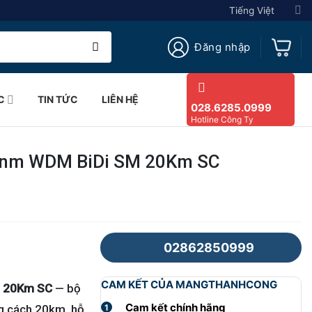
Tiếng Việt
Đăng nhập
C
TIN TỨC
LIÊN HỆ
028.6285.0999
Hotline Công Ty
50nm WDM BiDi SM 20Km SC
02862850999
CAM KẾT CỦA MANGTHANHCONG
M 20Km SC
— bộ
Cam kết chính hãng
1
g cách 20km, hỗ