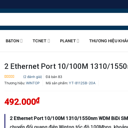
B&TON
TCNET
PLANET
THƯƠNG HIỆU KHÁ
2 Ethernet Port 10/100M 1310/15
(
2
đánh giá)
Đã bán
83
5.0
2
trên 5
Thương hiệu:
WINTOP
Mã sản phẩm:
YT-8112SB-20A
dựa trên
đánh giá
₫
492.000
2 Ethernet Port 10/100M 1310/1550nm WDM BiDi S
chuyển đổi quang điện Wintop tốc độ 100Mbps, khoản