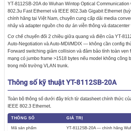
YT-8112SB-20A do Wuhan Wintop Optical Communication Co.
802.3u Fast Ethernet và IEEE 802.3ab Gigabit Ethernet (tu
chính hãng tại Việt Nam, chuyên cung cấp dải media conve
nhảy và adapter nguồn cho dự án viễn thông và datacenter 
Cơ chế chuyển đổi 2 chiều giữa quang và điện của YT-81
Auto-Negotiation và Auto-MDI/MDIX — không cần config thủ
Forward switching giảm collision và đảm bảo tính toàn vẹ
mạng có jumbo frame >1518 bytes nếu model không công bố h
trong môi trường VLAN trunk.
Thông số kỹ thuật YT-8112SB-20A
Toàn bộ thông số dưới đây trích từ datasheet chính thức
IEEE 802.3 Ethernet.
THÔNG SỐ
GIÁ TRỊ
Mã sản phẩm
YT-8112SB-20A — chính hãng Wuha