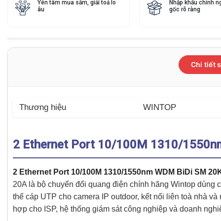
Yên tâm mua sắm, giải toả lo
Nhập khẩu chính n
âu
gốc rõ ràng
Chi tiết
Thương hiệu
WINTOP
2 Ethernet Port 10/100M 1310/1550
2 Ethernet Port 10/100M 1310/1550nm WDM BiDi SM 2
20A là bộ chuyển đổi quang điện chính hãng Wintop dùng 
thế cáp UTP cho camera IP outdoor, kết nối liên toà nhà 
hợp cho ISP, hệ thống giám sát công nghiệp và doanh nghi