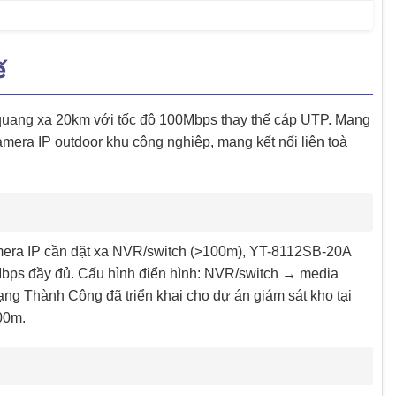
ế
uang xa 20km với tốc độ 100Mbps thay thế cáp UTP. Mạng
ra IP outdoor khu công nghiệp, mạng kết nối liên toà
mera IP cần đặt xa NVR/switch (>100m), YT-8112SB-20A
bps đầy đủ. Cấu hình điển hình: NVR/switch → media
g Thành Công đã triển khai cho dự án giám sát kho tại
00m.