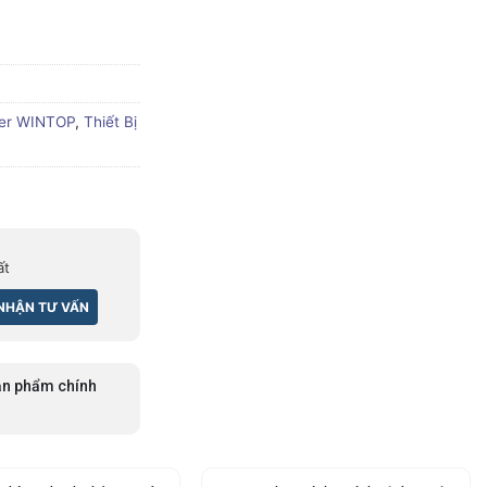
ter WINTOP
,
Thiết Bị
ất
n phẩm chính