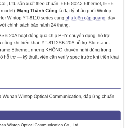
, Ltd. sản xuất theo chuẩn IEEE 802.3 Ethernet, IEEE
ỳ model).
Mạng Thành Công
là đại lý phân phối Wintop
rter Wintop YT-8110 series cùng
phụ kiện cáp quang
, dây
với chính sách bảo hành 24 tháng.
12SB-20A hoạt động qua chip PHY chuyên dụng, hỗ trợ
 công khi triển khai. YT-8112SB-20A hỗ trợ Store-and-
n frame Ethernet, nhưng KHÔNG khuyến nghị dùng trong
ỗ trợ — kỹ thuật viên cần verify spec trước khi triển khai
 của Wuhan Wintop Optical Communication, đáp ứng chuẩn
n Wintop Optical Communication Co., Ltd.