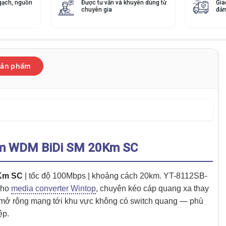
gạch, nguồn
Được tư vấn và khuyên dùng từ
Gia
chuyên gia
đảm
 sản phẩm
nm WDM BiDi SM 20Km SC
0Km SC
| tốc độ 100Mbps | khoảng cách 20km. YT-8112SB-
cho
media converter Wintop
, chuyên kéo cáp quang xa thay
và mở rộng mạng tới khu vực không có switch quang — phù
ệp.