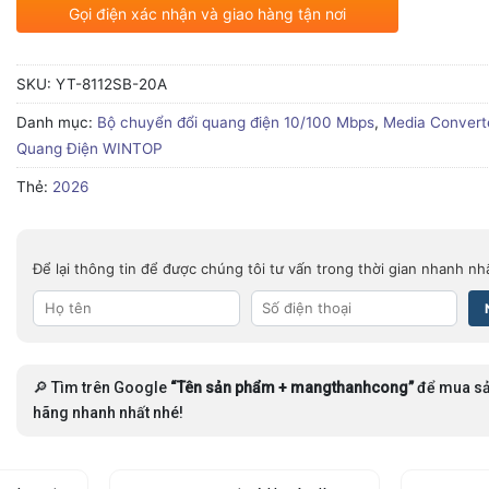
Gọi điện xác nhận và giao hàng tận nơi
SKU:
YT-8112SB-20A
Danh mục:
Bộ chuyển đổi quang điện 10/100 Mbps
,
Media Conver
Quang Điện WINTOP
Thẻ:
2026
Để lại thông tin để được chúng tôi tư vấn trong thời gian nhanh nh
🔎 Tìm trên Google
“Tên sản phẩm + mangthanhcong”
để mua sả
hãng nhanh nhất nhé!