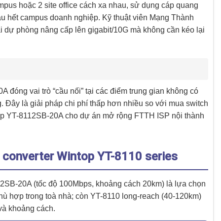
pus hoặc 2 site office cách xa nhau, sử dụng cáp quang
ầu hết campus doanh nghiệp. Kỹ thuật viên Mạng Thành
 dự phòng nâng cấp lên gigabit/10G mà không cần kéo lại
đóng vai trò “cầu nối” tại các điểm trung gian không có
 Đây là giải pháp chi phí thấp hơn nhiều so với mua switch
cấp YT-8112SB-20A cho dự án mở rộng FTTH ISP nội thành
converter Wintop YT-8110 series
112SB-20A (tốc độ 100Mbps, khoảng cách 20km) là lựa chọn
phù hợp trong toà nhà; còn YT-8110 long-reach (40-120km)
ộ và khoảng cách.