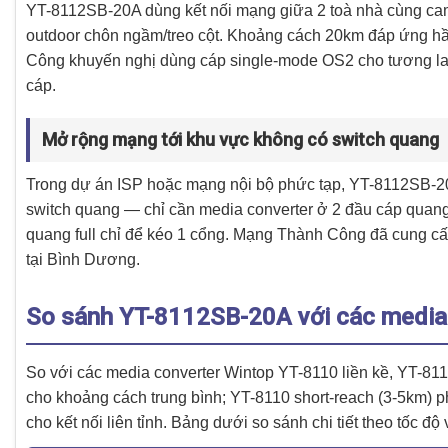
YT-8112SB-20A dùng kết nối mạng giữa 2 toà nhà cùng cam
outdoor chôn ngầm/treo cột. Khoảng cách 20km đáp ứng h
Công khuyến nghị dùng cáp single-mode OS2 cho tương lai
cáp.
Mở rộng mạng tới khu vực không có switch quang
Trong dự án ISP hoặc mạng nội bộ phức tạp, YT-8112SB-20A 
switch quang — chỉ cần media converter ở 2 đầu cáp quang.
quang full chỉ để kéo 1 cổng. Mạng Thành Công đã cung 
tại Bình Dương.
So sánh YT-8112SB-20A với các media 
So với các media converter Wintop YT-8110 liền kề, YT-8
cho khoảng cách trung bình; YT-8110 short-reach (3-5km) 
cho kết nối liên tỉnh. Bảng dưới so sánh chi tiết theo tốc đ