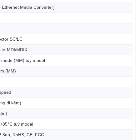
o Ethernet Media Converter)
ector SC/LC
Auto-MDI/MDIX
i-mode (MM) tuỳ model
nm (MM)
-speed
ng đi kèm)
iện)
~+85°C tuỳ model
02.3ab, RoHS, CE, FCC