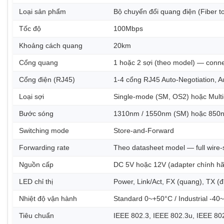
Loại sản phẩm
Bộ chuyển đổi quang điện (Fiber t
Tốc độ
100Mbps
Khoảng cách quang
20km
Cổng quang
1 hoặc 2 sợi (theo model) — conn
Cổng điện (RJ45)
1-4 cổng RJ45 Auto-Negotiation, 
Loại sợi
Single-mode (SM, OS2) hoặc Mult
Bước sóng
1310nm / 1550nm (SM) hoặc 850
Switching mode
Store-and-Forward
Forwarding rate
Theo datasheet model — full wire
Nguồn cấp
DC 5V hoặc 12V (adapter chính hã
LED chỉ thị
Power, Link/Act, FX (quang), TX (đ
Nhiệt độ vận hành
Standard 0~+50°C / Industrial -40
Tiêu chuẩn
IEEE 802.3, IEEE 802.3u, IEEE 8