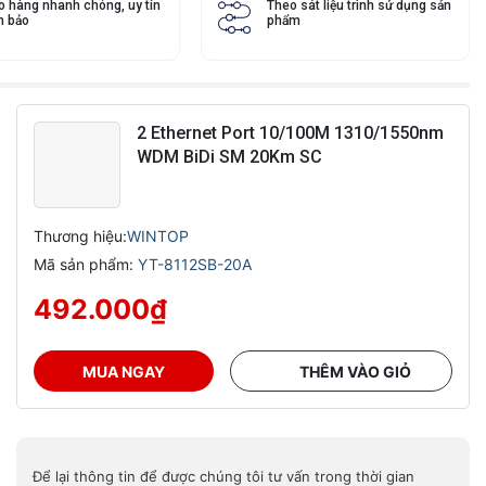
o hàng nhanh chóng, uy tín
Theo sát liệu trình sử dụng sản
 bảo
phẩm
2 Ethernet Port 10/100M 1310/1550nm
WDM BiDi SM 20Km SC
Thương hiệu:
WINTOP
Mã sản phẩm:
YT-8112SB-20A
492.000
₫
MUA NGAY
THÊM VÀO GIỎ
Để lại thông tin để được chúng tôi tư vấn trong thời gian